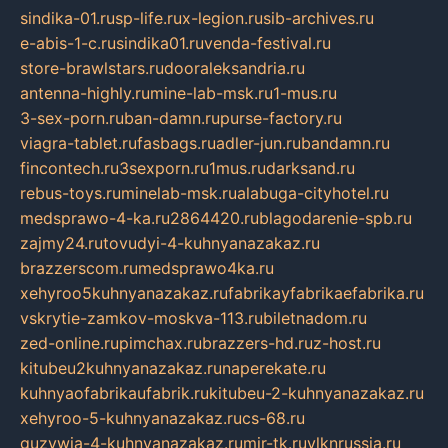
sindika-01.ru
sp-life.ru
x-legion.ru
sib-archives.ru
e-abis-1-c.ru
sindika01.ru
venda-festival.ru
store-brawlstars.ru
dooraleksandria.ru
antenna-highly.ru
mine-lab-msk.ru
1-mus.ru
3-sex-porn.ru
ban-damn.ru
purse-factory.ru
viagra-tablet.ru
fasbags.ru
adler-jun.ru
bandamn.ru
fincontech.ru
3sexporn.ru
1mus.ru
darksand.ru
rebus-toys.ru
minelab-msk.ru
alabuga-cityhotel.ru
medsprawo-4-ka.ru
2864420.ru
blagodarenie-spb.ru
zajmy24.ru
tovudyi-4-kuhnyanazakaz.ru
brazzerscom.ru
medsprawo4ka.ru
xehyroo5kuhnyanazakaz.ru
fabrikayfabrikaefabrika.ru
vskrytie-zamkov-moskva-113.ru
biletnadom.ru
zed-online.ru
pimchax.ru
brazzers-hd.ru
z-host.ru
kitubeu2kuhnyanazakaz.ru
naperekate.ru
kuhnyaofabrikaufabrik.ru
kitubeu-2-kuhnyanazakaz.ru
xehyroo-5-kuhnyanazakaz.ru
cs-68.ru
guzywia-4-kuhnyanazakaz.ru
mir-tk.ru
vlknrussia.ru