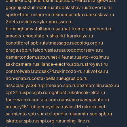
onlinekinospace.ru
startupstudio-fefu.ru
zarges-ru.ru
gegenjustizunrecht.ru
autobalashov.ru
utrovortu.ru
spiski-firm.ru
elara-m.ru
kinomusorka.ru
mkcslava.ru
2bets.ru
vintovoykompressor.ru
birminghamvsfulham.ru
sarmat-komp.ru
pioneeri.ru
amadis-chocolate.ru
shkurki-karakulya.ru
kanotiforet.spb.ru
tutmassage.ru
ecolog.org.ru
praga.spb.ru
falcorussia.ru
autodoctorservis.ru
kamertondom.spb.ru
net-life.net.ru
avto-vozim.ru
sakhcamera.ru
alliance-electro.spb.ru
stroyavt.ru
controlweb1.ru
tdsak74.ru
kinzozo-ru.ru
kvotka.ru
iron-snab.ru
costa-bella.ru
eugrus.pp.ru
associaciya39.ru
primexpo.spb.ru
bezmorchin.ru
ia2.ru
cpt21.ru
ispecspb.ru
regahost.ru
kolosok-elita.ru
tae-kwon.ru
consrio.com.ru
insiam.ru
avegainfo.ru
archery161.ru
bigencyclica.ru
vlast16.ru
korru.net
sarmiento.spb.su
extelopedia.ru
lammin-suo.spb.ru
iskatour.spb.ru
snpi.org.ru
running-line.ru