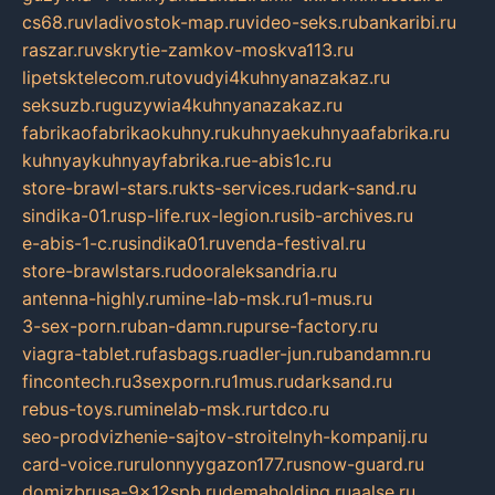
cs68.ru
vladivostok-map.ru
video-seks.ru
bankaribi.ru
raszar.ru
vskrytie-zamkov-moskva113.ru
lipetsktelecom.ru
tovudyi4kuhnyanazakaz.ru
seksuzb.ru
guzywia4kuhnyanazakaz.ru
fabrikaofabrikaokuhny.ru
kuhnyaekuhnyaafabrika.ru
kuhnyaykuhnyayfabrika.ru
e-abis1c.ru
store-brawl-stars.ru
kts-services.ru
dark-sand.ru
sindika-01.ru
sp-life.ru
x-legion.ru
sib-archives.ru
e-abis-1-c.ru
sindika01.ru
venda-festival.ru
store-brawlstars.ru
dooraleksandria.ru
antenna-highly.ru
mine-lab-msk.ru
1-mus.ru
3-sex-porn.ru
ban-damn.ru
purse-factory.ru
viagra-tablet.ru
fasbags.ru
adler-jun.ru
bandamn.ru
fincontech.ru
3sexporn.ru
1mus.ru
darksand.ru
rebus-toys.ru
minelab-msk.ru
rtdco.ru
seo-prodvizhenie-sajtov-stroitelnyh-kompanij.ru
card-voice.ru
rulonnyygazon177.ru
snow-guard.ru
domizbrusa-9x12spb.ru
demaholding.ru
aalse.ru