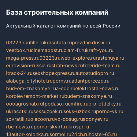
База строительных компаний
Актуальный каталог компаний по всей России
03223.ru
ufille.ru
krasotata.ru
prazdnikdushi.ru
veetbox.ru
cinemapost.ru
ciam-fr.ru
kraft-you.ru
mega-press.ru
03223.ru
web-explore.ru
rastenuya.ru
eurovision-russia.ru
strah-news.ru
freeride-team.ru
itrack-24.ru
sexshopexpress.ru
autostudiopro.ru
alabuga-cityhotel.ru
pornv.ru
atlantpereezd.ru
bud-em-znakomye.ru
a-cdc.ru
elektrostal-news.ru
korolevremont-market.ru
budem-znakomye.ru
oooagrosnab.ru
fpodaso.ru
emfire.ru
pro-otdelky.ru
ukrasotki.ru
seksuzbek.ru
seks-uzbek.ru
porno-vk.ru
sovratili.ru
olecoon.ru
vd-dosug.ru
adonyev.ru
rbc-news.ru
porno-skvirt.ru
krospr.ru
13autor-kolonka.ru
sormol.ru
2rich.ru
hostel-65.ru