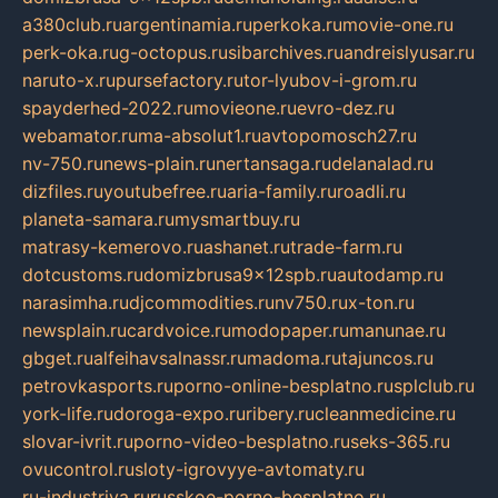
a380club.ru
argentinamia.ru
perkoka.ru
movie-one.ru
perk-oka.ru
g-octopus.ru
sibarchives.ru
andreislyusar.ru
naruto-x.ru
pursefactory.ru
tor-lyubov-i-grom.ru
spayderhed-2022.ru
movieone.ru
evro-dez.ru
webamator.ru
ma-absolut1.ru
avtopomosch27.ru
nv-750.ru
news-plain.ru
nertansaga.ru
delanalad.ru
dizfiles.ru
youtubefree.ru
aria-family.ru
roadli.ru
planeta-samara.ru
mysmartbuy.ru
matrasy-kemerovo.ru
ashanet.ru
trade-farm.ru
dotcustoms.ru
domizbrusa9x12spb.ru
autodamp.ru
narasimha.ru
djcommodities.ru
nv750.ru
x-ton.ru
newsplain.ru
cardvoice.ru
modopaper.ru
manunae.ru
gbget.ru
alfeihavsalnassr.ru
madoma.ru
tajuncos.ru
petrovkasports.ru
porno-online-besplatno.ru
splclub.ru
york-life.ru
doroga-expo.ru
ribery.ru
cleanmedicine.ru
slovar-ivrit.ru
porno-video-besplatno.ru
seks-365.ru
ovucontrol.ru
sloty-igrovyye-avtomaty.ru
ru-industriya.ru
russkoe-porno-besplatno.ru