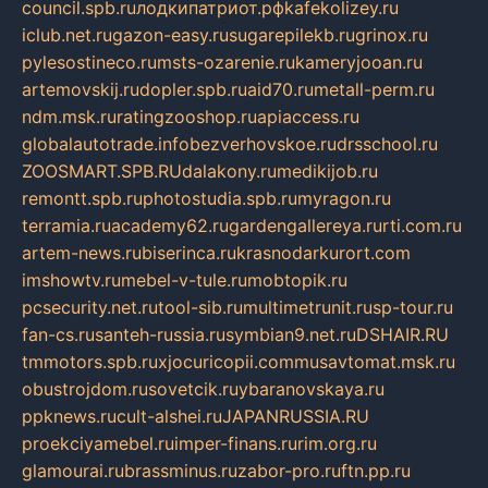
council.spb.ru
лодкипатриот.рф
kafekolizey.ru
iclub.net.ru
gazon-easy.ru
sugarepilekb.ru
grinox.ru
pylesostineco.ru
msts-ozarenie.ru
kameryjooan.ru
artemovskij.ru
dopler.spb.ru
aid70.ru
metall-perm.ru
ndm.msk.ru
ratingzooshop.ru
apiaccess.ru
globalautotrade.info
bezverhovskoe.ru
drsschool.ru
ZOOSMART.SPB.RU
dalakony.ru
medikijob.ru
remontt.spb.ru
photostudia.spb.ru
myragon.ru
terramia.ru
academy62.ru
gardengallereya.ru
rti.com.ru
artem-news.ru
biserinca.ru
krasnodarkurort.com
imshowtv.ru
mebel-v-tule.ru
mobtopik.ru
pcsecurity.net.ru
tool-sib.ru
multimetrunit.ru
sp-tour.ru
fan-cs.ru
santeh-russia.ru
symbian9.net.ru
DSHAIR.RU
tmmotors.spb.ru
xjocuricopii.com
musavtomat.msk.ru
obustrojdom.ru
sovetcik.ru
ybaranovskaya.ru
ppknews.ru
cult-alshei.ru
JAPANRUSSIA.RU
proekciyamebel.ru
imper-finans.ru
rim.org.ru
glamourai.ru
brassminus.ru
zabor-pro.ru
ftn.pp.ru