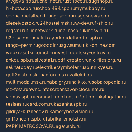
krygeva-spa.ru
chel.net.ru
rust-loco.ru
dugshop.ru
hl-beta.spb.ru
school494.spb.ru
mymubaby.ru
epoha-metalband.ru
ngr.spb.ru
rusgosnews.com
dieselvostok.ru
24hostel.msk.ru
w-dev.ru
f-ship.ru
regsmi.ru
filmnetwork.ru
malinasp.ru
kinosvin.ru
h2o-salon.ru
malutkayork.ru
deltaprim.spb.ru
tango-perm.ru
gooddir.ru
sgv.su
multiki-online.com
webkrasotki.com
cherinvest.ru
detskiy-ostrov.ru
ankou.spb.ru
alvesta1.ru
pdf-creator.ru
nix-files.org.ru
sakhatoday.ru
elektrikersymboler.ru
sputnikyes.ru
golf2club.msk.ru
aeforums.ru
zallclub.ru
multimodal.msk.ru
habaigry.ru
haikko.ru
sobakopedia.ru
isz-fest.ru
ewnc.info
screensaver-clock.net.ru
volnav.spb.ru
comnat.ru
npf.net.ru
7bit.pp.ru
kalugatur.ru
tesiaes.ru
card.com.ru
kazanka.spb.ru
gildiya-kuznecov.ru
kameryboavision.ru
griffoncom.spb.ru
fabrika-emotsiy.ru
PARK-MATROSOVA.RU
agat.spb.ru