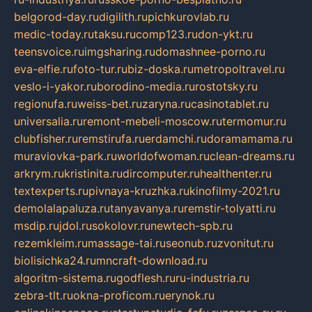
belgorod-day.ru
digilith.ru
pichkurovlab.ru
medic-today.ru
taksu.ru
comp123.ru
don-ykt.ru
teensvoice.ru
imgsharing.ru
domashnee-porno.ru
eva-elfie.ru
foto-tur.ru
biz-doska.ru
metropoltravel.ru
veslo-i-yakor.ru
borodino-media.ru
rostotsky.ru
regionufa.ru
weiss-bet.ru
zaryna.ru
casinotablet.ru
universalia.ru
remont-mebeli-moscow.ru
termomur.ru
clubfisher.ru
remstirufa.ru
erdamchi.ru
doramamama.ru
muraviovka-park.ru
worldofwoman.ru
clean-dreams.ru
arkrym.ru
kristinita.ru
dircomputer.ru
healthenter.ru
textexperts.ru
pivnaya-kruzhka.ru
kinofilmy-2021.ru
demolalapaluza.ru
tanyavanya.ru
remstir-tolyatti.ru
msdip.ru
jdol.ru
sokolovr.ru
newtech-spb.ru
rezemkleim.ru
massage-tai.ru
seonub.ru
zvonitut.ru
biolisichka24.ru
mncraft-download.ru
algoritm-sistema.ru
godflesh.ru
ru-industria.ru
zebra-tlt.ru
okna-proficom.ru
erynok.ru