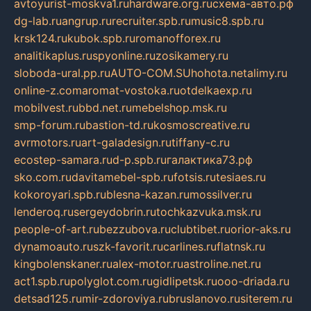
avtoyurist-moskva1.ru
hardware.org.ru
схема-авто.рф
dg-lab.ru
angrup.ru
recruiter.spb.ru
music8.spb.ru
krsk124.ru
kubok.spb.ru
romanofforex.ru
analitikaplus.ru
spyonline.ru
zosikamery.ru
sloboda-ural.pp.ru
AUTO-COM.SU
hohota.net
alimy.ru
online-z.com
aromat-vostoka.ru
otdelkaexp.ru
mobilvest.ru
bbd.net.ru
mebelshop.msk.ru
smp-forum.ru
bastion-td.ru
kosmoscreative.ru
avrmotors.ru
art-galadesign.ru
tiffany-c.ru
ecostep-samara.ru
d-p.spb.ru
галактика73.рф
sko.com.ru
davitamebel-spb.ru
fotsis.ru
tesiaes.ru
kokoroyari.spb.ru
blesna-kazan.ru
mossilver.ru
lenderoq.ru
sergeydobrin.ru
tochkazvuka.msk.ru
people-of-art.ru
bezzubova.ru
clubtibet.ru
orior-aks.ru
dynamoauto.ru
szk-favorit.ru
carlines.ru
flatnsk.ru
kingbolenskaner.ru
alex-motor.ru
astroline.net.ru
act1.spb.ru
polyglot.com.ru
gidlipetsk.ru
ooo-driada.ru
detsad125.ru
mir-zdoroviya.ru
bruslanovo.ru
siterem.ru