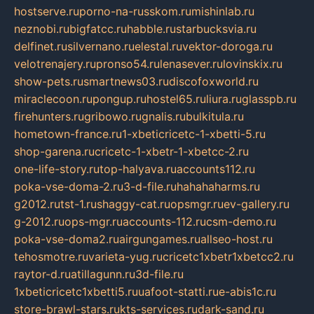
hostserve.ru
porno-na-russkom.ru
mishinlab.ru
neznobi.ru
bigfatcc.ru
habble.ru
starbucksvia.ru
delfinet.ru
silvernano.ru
elestal.ru
vektor-doroga.ru
velotrenajery.ru
pronso54.ru
lenasever.ru
lovinskix.ru
show-pets.ru
smartnews03.ru
discofoxworld.ru
miraclecoon.ru
pongup.ru
hostel65.ru
liura.ru
glasspb.ru
firehunters.ru
gribowo.ru
gnalis.ru
bulkitula.ru
hometown-france.ru
1-xbeticricetc-1-xbetti-5.ru
shop-garena.ru
cricetc-1-xbetr-1-xbetcc-2.ru
one-life-story.ru
top-halyava.ru
accounts112.ru
poka-vse-doma-2.ru
3-d-file.ru
hahahaharms.ru
g2012.ru
tst-1.ru
shaggy-cat.ru
opsmgr.ru
ev-gallery.ru
g-2012.ru
ops-mgr.ru
accounts-112.ru
csm-demo.ru
poka-vse-doma2.ru
airgungames.ru
allseo-host.ru
tehosmotre.ru
varieta-yug.ru
cricetc1xbetr1xbetcc2.ru
raytor-d.ru
atillagunn.ru
3d-file.ru
1xbeticricetc1xbetti5.ru
uafoot-statti.ru
e-abis1c.ru
store-brawl-stars.ru
kts-services.ru
dark-sand.ru