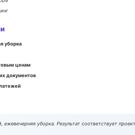
ора
динг
ми
ая уборка
птовым ценам
их документов
платежей
, ежевечерняя уборка. Результат соответствует проект