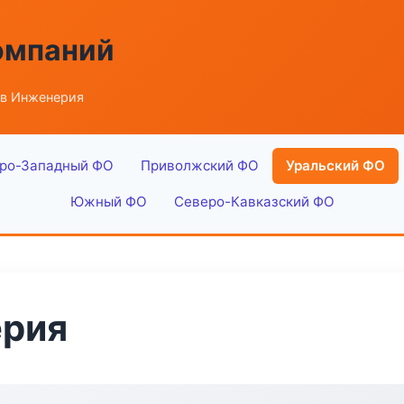
омпаний
ов Инженерия
ро-Западный ФО
Приволжский ФО
Уральский ФО
Южный ФО
Северо-Кавказский ФО
ерия