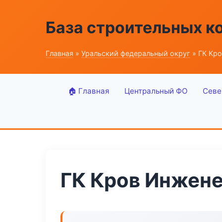
База строительных к
Главная
»
Уральский федеральный округ
» ГК Кр
🏠 Главная
Центральный ФО
Севе
ГК Кров Инжен