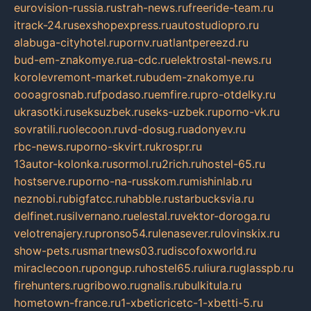
eurovision-russia.ru
strah-news.ru
freeride-team.ru
itrack-24.ru
sexshopexpress.ru
autostudiopro.ru
alabuga-cityhotel.ru
pornv.ru
atlantpereezd.ru
bud-em-znakomye.ru
a-cdc.ru
elektrostal-news.ru
korolevremont-market.ru
budem-znakomye.ru
oooagrosnab.ru
fpodaso.ru
emfire.ru
pro-otdelky.ru
ukrasotki.ru
seksuzbek.ru
seks-uzbek.ru
porno-vk.ru
sovratili.ru
olecoon.ru
vd-dosug.ru
adonyev.ru
rbc-news.ru
porno-skvirt.ru
krospr.ru
13autor-kolonka.ru
sormol.ru
2rich.ru
hostel-65.ru
hostserve.ru
porno-na-russkom.ru
mishinlab.ru
neznobi.ru
bigfatcc.ru
habble.ru
starbucksvia.ru
delfinet.ru
silvernano.ru
elestal.ru
vektor-doroga.ru
velotrenajery.ru
pronso54.ru
lenasever.ru
lovinskix.ru
show-pets.ru
smartnews03.ru
discofoxworld.ru
miraclecoon.ru
pongup.ru
hostel65.ru
liura.ru
glasspb.ru
firehunters.ru
gribowo.ru
gnalis.ru
bulkitula.ru
hometown-france.ru
1-xbeticricetc-1-xbetti-5.ru