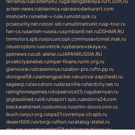
terramia.ru
academy62.ru
gardengallereya.ru
rti.com.ru
artem-news.ru
biserinca.ru
krasnodarkurort.com
imshowtv.ru
mebel-v-tule.ru
mobtopik.ru
pcsecurity.net.ru
tool-sib.ru
multimetrunit.ru
sp-tour.ru
fan-cs.ru
santeh-russia.ru
symbian9.net.ru
DSHAIR.RU
tmmotors.spb.ru
xjocuricopii.com
musavtomat.msk.ru
obustrojdom.ru
sovetcik.ru
ybaranovskaya.ru
ppknews.ru
cult-alshei.ru
JAPANRUSSIA.RU
proekciyamebel.ru
imper-finans.ru
rim.org.ru
glamourai.ru
brassminus.ru
zabor-pro.ru
ftn.pp.ru
dorogoe58.ru
laimengpacker.ru
kuzova-zapchasti.ru
sageerp.ru
taxodrom.ru
dsrazvitie.ru
hardcity.net.ru
ratinghomegames.ru
topservice25.ru
gubernyan.ru
gtglasslined.ru
ii4.ru
tssport.spb.ru
andorra24.com
blackwallstreet.ru
oboimos.ru
optim-doors.com.ru
ikuch.ru
nycr.org.ru
npa21.ru
vremya-ch.spb.ru
desert000.ru
ivtorgi.ru
ifiori.ru
catalog-statei.ru
dcv.org.ru
spetsmaster174.ru
ipkameryhiseeu.ru