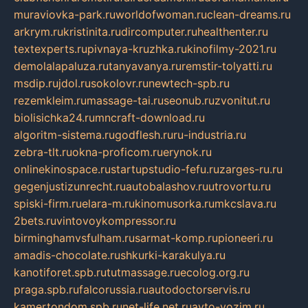
muraviovka-park.ru
worldofwoman.ru
clean-dreams.ru
arkrym.ru
kristinita.ru
dircomputer.ru
healthenter.ru
textexperts.ru
pivnaya-kruzhka.ru
kinofilmy-2021.ru
demolalapaluza.ru
tanyavanya.ru
remstir-tolyatti.ru
msdip.ru
jdol.ru
sokolovr.ru
newtech-spb.ru
rezemkleim.ru
massage-tai.ru
seonub.ru
zvonitut.ru
biolisichka24.ru
mncraft-download.ru
algoritm-sistema.ru
godflesh.ru
ru-industria.ru
zebra-tlt.ru
okna-proficom.ru
erynok.ru
onlinekinospace.ru
startupstudio-fefu.ru
zarges-ru.ru
gegenjustizunrecht.ru
autobalashov.ru
utrovortu.ru
spiski-firm.ru
elara-m.ru
kinomusorka.ru
mkcslava.ru
2bets.ru
vintovoykompressor.ru
birminghamvsfulham.ru
sarmat-komp.ru
pioneeri.ru
amadis-chocolate.ru
shkurki-karakulya.ru
kanotiforet.spb.ru
tutmassage.ru
ecolog.org.ru
praga.spb.ru
falcorussia.ru
autodoctorservis.ru
kamertondom.spb.ru
net-life.net.ru
avto-vozim.ru