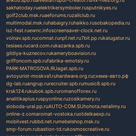
ankou.spb.ru
alvesta1.ru
pdf-creator.ru
nix-files.org.ru
sakhatoday.ru
elektrikersymboler.ru
sputnikyes.ru
golf2club.msk.ru
aeforums.ru
zallclub.ru
multimodal.msk.ru
habaigry.ru
haikko.ru
sobakopedia.ru
isz-fest.ru
ewnc.info
screensaver-clock.net.ru
volnav.spb.ru
comnat.ru
npf.net.ru
7bit.pp.ru
kalugatur.ru
tesiaes.ru
card.com.ru
kazanka.spb.ru
gildiya-kuznecov.ru
kameryboavision.ru
griffoncom.spb.ru
fabrika-emotsiy.ru
PARK-MATROSOVA.RU
agat.spb.ru
avtoyurist-moskva1.ru
hardware.org.ru
схема-авто.рф
dg-lab.ru
angrup.ru
recruiter.spb.ru
music8.spb.ru
krsk124.ru
kubok.spb.ru
romanofforex.ru
analitikaplus.ru
spyonline.ru
zosikamery.ru
sloboda-ural.pp.ru
AUTO-COM.SU
hohota.net
alimy.ru
online-z.com
aromat-vostoka.ru
otdelkaexp.ru
mobilvest.ru
bbd.net.ru
mebelshop.msk.ru
smp-forum.ru
bastion-td.ru
kosmoscreative.ru