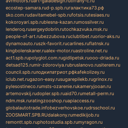
avrmotors.ru
art-galadesign.ru
tiffany-c.ru
ecostep-samara.ru
d-p.spb.ru
галактика73.рф
sko.com.ru
davitamebel-spb.ru
fotsis.ru
tesiaes.ru
kokoroyari.spb.ru
blesna-kazan.ru
mossilver.ru
lenderoq.ru
sergeydobrin.ru
tochkazvuka.msk.ru
people-of-art.ru
bezzubova.ru
clubtibet.ru
orior-aks.ru
dynamoauto.ru
szk-favorit.ru
carlines.ru
flatnsk.ru
kingbolenskaner.ru
alex-motor.ru
astroline.net.ru
act1.spb.ru
polyglot.com.ru
gidlipetsk.ru
ooo-driada.ru
detsad125.ru
mir-zdoroviya.ru
bruslanovo.ru
siterem.ru
council.spb.ru
лодкипатриот.рф
kafekolizey.ru
iclub.net.ru
gazon-easy.ru
sugarepilekb.ru
grinox.ru
pylesostineco.ru
msts-ozarenie.ru
kameryjooan.ru
artemovskij.ru
dopler.spb.ru
aid70.ru
metall-perm.ru
ndm.msk.ru
ratingzooshop.ru
apiaccess.ru
globalautotrade.info
bezverhovskoe.ru
drsschool.ru
ZOOSMART.SPB.RU
dalakony.ru
medikijob.ru
remontt.spb.ru
photostudia.spb.ru
myragon.ru