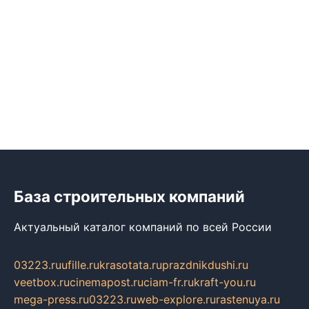
База строительных компаний
Актуальный каталог компаний по всей России
03223.ru
ufille.ru
krasotata.ru
prazdnikdushi.ru
veetbox.ru
cinemapost.ru
ciam-fr.ru
kraft-you.ru
mega-press.ru
03223.ru
web-explore.ru
rastenuya.ru