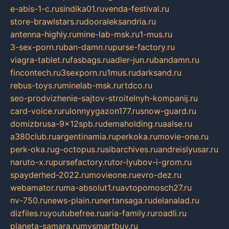
e-abis-1-c.ru
sindika01.ru
venda-festival.ru
store-brawlstars.ru
dooraleksandria.ru
antenna-highly.ru
mine-lab-msk.ru
1-mus.ru
3-sex-porn.ru
ban-damn.ru
purse-factory.ru
viagra-tablet.ru
fasbags.ru
adler-jun.ru
bandamn.ru
fincontech.ru
3sexporn.ru
1mus.ru
darksand.ru
rebus-toys.ru
minelab-msk.ru
rtdco.ru
seo-prodvizhenie-sajtov-stroitelnyh-kompanij.ru
card-voice.ru
rulonnyygazon177.ru
snow-guard.ru
domizbrusa-9x12spb.ru
demaholding.ru
aalse.ru
a380club.ru
argentinamia.ru
perkoka.ru
movie-one.ru
perk-oka.ru
g-octopus.ru
sibarchives.ru
andreislyusar.ru
naruto-x.ru
pursefactory.ru
tor-lyubov-i-grom.ru
spayderhed-2022.ru
movieone.ru
evro-dez.ru
webamator.ru
ma-absolut1.ru
avtopomosch27.ru
nv-750.ru
news-plain.ru
nertansaga.ru
delanalad.ru
dizfiles.ru
youtubefree.ru
aria-family.ru
roadli.ru
planeta-samara.ru
mysmartbuy.ru