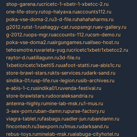
shop-garena.ru
cricetc-1-xbetr-1-xbetcc-2.ru
one-life-story.ru
top-halyava.ru
accounts112.ru
poka-vse-doma-2.ru
3-d-file.ru
hahahaharms.ru
g2012.ru
tst-1.ru
shaggy-cat.ru
opsmgr.ru
ev-gallery.ru
g-2012.ru
ops-mgr.ru
accounts-112.ru
csm-demo.ru
poka-vse-doma2.ru
airgungames.ru
allseo-host.ru
tehosmotre.ru
varieta-yug.ru
cricetc1xbetr1xbetcc2.ru
raytor-d.ru
atillagunn.ru
3d-file.ru
1xbeticricetc1xbetti5.ru
uafoot-statti.ru
e-abis1c.ru
store-brawl-stars.ru
kts-services.ru
dark-sand.ru
sindika-01.ru
sp-life.ru
x-legion.ru
sib-archives.ru
e-abis-1-c.ru
sindika01.ru
venda-festival.ru
store-brawlstars.ru
dooraleksandria.ru
antenna-highly.ru
mine-lab-msk.ru
1-mus.ru
3-sex-porn.ru
ban-damn.ru
purse-factory.ru
viagra-tablet.ru
fasbags.ru
adler-jun.ru
bandamn.ru
fincontech.ru
3sexporn.ru
1mus.ru
darksand.ru
rebus-toys.ru
minelab-msk.ru
alabuga-cityhotel.ru