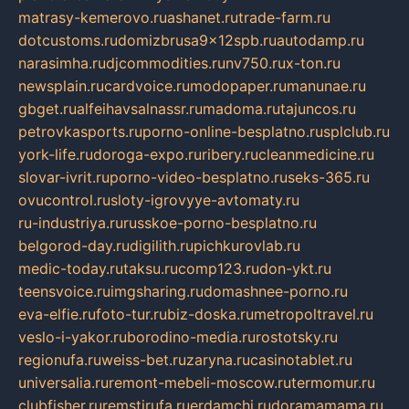
matrasy-kemerovo.ru
ashanet.ru
trade-farm.ru
dotcustoms.ru
domizbrusa9x12spb.ru
autodamp.ru
narasimha.ru
djcommodities.ru
nv750.ru
x-ton.ru
newsplain.ru
cardvoice.ru
modopaper.ru
manunae.ru
gbget.ru
alfeihavsalnassr.ru
madoma.ru
tajuncos.ru
petrovkasports.ru
porno-online-besplatno.ru
splclub.ru
york-life.ru
doroga-expo.ru
ribery.ru
cleanmedicine.ru
slovar-ivrit.ru
porno-video-besplatno.ru
seks-365.ru
ovucontrol.ru
sloty-igrovyye-avtomaty.ru
ru-industriya.ru
russkoe-porno-besplatno.ru
belgorod-day.ru
digilith.ru
pichkurovlab.ru
medic-today.ru
taksu.ru
comp123.ru
don-ykt.ru
teensvoice.ru
imgsharing.ru
domashnee-porno.ru
eva-elfie.ru
foto-tur.ru
biz-doska.ru
metropoltravel.ru
veslo-i-yakor.ru
borodino-media.ru
rostotsky.ru
regionufa.ru
weiss-bet.ru
zaryna.ru
casinotablet.ru
universalia.ru
remont-mebeli-moscow.ru
termomur.ru
clubfisher.ru
remstirufa.ru
erdamchi.ru
doramamama.ru