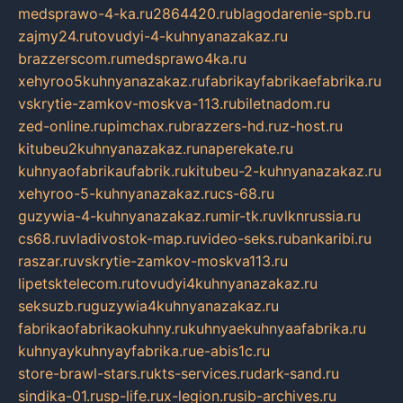
medsprawo-4-ka.ru
2864420.ru
blagodarenie-spb.ru
zajmy24.ru
tovudyi-4-kuhnyanazakaz.ru
brazzerscom.ru
medsprawo4ka.ru
xehyroo5kuhnyanazakaz.ru
fabrikayfabrikaefabrika.ru
vskrytie-zamkov-moskva-113.ru
biletnadom.ru
zed-online.ru
pimchax.ru
brazzers-hd.ru
z-host.ru
kitubeu2kuhnyanazakaz.ru
naperekate.ru
kuhnyaofabrikaufabrik.ru
kitubeu-2-kuhnyanazakaz.ru
xehyroo-5-kuhnyanazakaz.ru
cs-68.ru
guzywia-4-kuhnyanazakaz.ru
mir-tk.ru
vlknrussia.ru
cs68.ru
vladivostok-map.ru
video-seks.ru
bankaribi.ru
raszar.ru
vskrytie-zamkov-moskva113.ru
lipetsktelecom.ru
tovudyi4kuhnyanazakaz.ru
seksuzb.ru
guzywia4kuhnyanazakaz.ru
fabrikaofabrikaokuhny.ru
kuhnyaekuhnyaafabrika.ru
kuhnyaykuhnyayfabrika.ru
e-abis1c.ru
store-brawl-stars.ru
kts-services.ru
dark-sand.ru
sindika-01.ru
sp-life.ru
x-legion.ru
sib-archives.ru