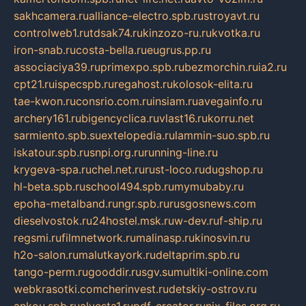
sakhcamera.ru
alliance-electro.spb.ru
stroyavt.ru
controlweb1.ru
tdsak74.ru
kinzozo-ru.ru
kvotka.ru
iron-snab.ru
costa-bella.ru
eugrus.pp.ru
associaciya39.ru
primexpo.spb.ru
bezmorchin.ru
ia2.ru
cpt21.ru
ispecspb.ru
regahost.ru
kolosok-elita.ru
tae-kwon.ru
consrio.com.ru
insiam.ru
avegainfo.ru
archery161.ru
bigencyclica.ru
vlast16.ru
korru.net
sarmiento.spb.su
extelopedia.ru
lammin-suo.spb.ru
iskatour.spb.ru
snpi.org.ru
running-line.ru
krygeva-spa.ru
chel.net.ru
rust-loco.ru
dugshop.ru
hl-beta.spb.ru
school494.spb.ru
mymubaby.ru
epoha-metalband.ru
ngr.spb.ru
rusgosnews.com
dieselvostok.ru
24hostel.msk.ru
w-dev.ru
f-ship.ru
regsmi.ru
filmnetwork.ru
malinasp.ru
kinosvin.ru
h2o-salon.ru
malutkayork.ru
deltaprim.spb.ru
tango-perm.ru
gooddir.ru
sgv.su
multiki-online.com
webkrasotki.com
cherinvest.ru
detskiy-ostrov.ru