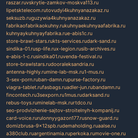
raszar.ru
vskrytie-zamkov-moskva113.ru
lipetsktelecom.ru
tovudyi4kuhnyanazakaz.ru
seksuzb.ru
guzywia4kuhnyanazakaz.ru
fabrikaofabrikaokuhny.ru
kuhnyaekuhnyaafabrika.ru
kuhnyaykuhnyayfabrika.ru
e-abis1c.ru
store-brawl-stars.ru
kts-services.ru
dark-sand.ru
sindika-01.ru
sp-life.ru
x-legion.ru
sib-archives.ru
e-abis-1-c.ru
sindika01.ru
venda-festival.ru
store-brawlstars.ru
dooraleksandria.ru
antenna-highly.ru
mine-lab-msk.ru
1-mus.ru
3-sex-porn.ru
ban-damn.ru
purse-factory.ru
viagra-tablet.ru
fasbags.ru
adler-jun.ru
bandamn.ru
fincontech.ru
3sexporn.ru
1mus.ru
darksand.ru
rebus-toys.ru
minelab-msk.ru
rtdco.ru
seo-prodvizhenie-sajtov-stroitelnyh-kompanij.ru
card-voice.ru
rulonnyygazon177.ru
snow-guard.ru
domizbrusa-9x12spb.ru
demaholding.ru
aalse.ru
a380club.ru
argentinamia.ru
perkoka.ru
movie-one.ru