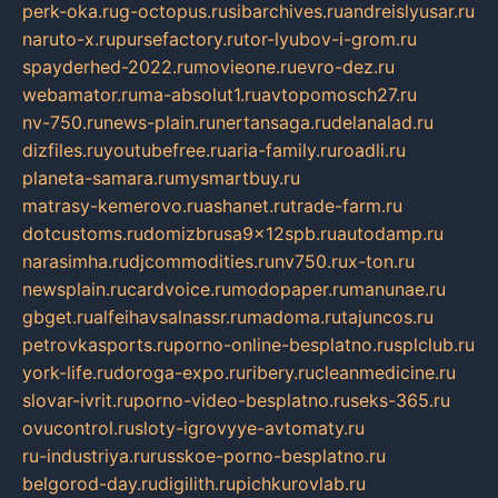
perk-oka.ru
g-octopus.ru
sibarchives.ru
andreislyusar.ru
naruto-x.ru
pursefactory.ru
tor-lyubov-i-grom.ru
spayderhed-2022.ru
movieone.ru
evro-dez.ru
webamator.ru
ma-absolut1.ru
avtopomosch27.ru
nv-750.ru
news-plain.ru
nertansaga.ru
delanalad.ru
dizfiles.ru
youtubefree.ru
aria-family.ru
roadli.ru
planeta-samara.ru
mysmartbuy.ru
matrasy-kemerovo.ru
ashanet.ru
trade-farm.ru
dotcustoms.ru
domizbrusa9x12spb.ru
autodamp.ru
narasimha.ru
djcommodities.ru
nv750.ru
x-ton.ru
newsplain.ru
cardvoice.ru
modopaper.ru
manunae.ru
gbget.ru
alfeihavsalnassr.ru
madoma.ru
tajuncos.ru
petrovkasports.ru
porno-online-besplatno.ru
splclub.ru
york-life.ru
doroga-expo.ru
ribery.ru
cleanmedicine.ru
slovar-ivrit.ru
porno-video-besplatno.ru
seks-365.ru
ovucontrol.ru
sloty-igrovyye-avtomaty.ru
ru-industriya.ru
russkoe-porno-besplatno.ru
belgorod-day.ru
digilith.ru
pichkurovlab.ru