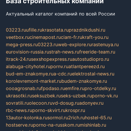
База строительных компаний
Актуальный каталог компаний по всей России
03223.ru
ufille.ru
krasotata.ru
prazdnikdushi.ru
veetbox.ru
cinemapost.ru
ciam-fr.ru
kraft-you.ru
mega-press.ru
03223.ru
web-explore.ru
rastenuya.ru
eurovision-russia.ru
strah-news.ru
freeride-team.ru
itrack-24.ru
sexshopexpress.ru
autostudiopro.ru
alabuga-cityhotel.ru
pornv.ru
atlantpereezd.ru
bud-em-znakomye.ru
a-cdc.ru
elektrostal-news.ru
korolevremont-market.ru
budem-znakomye.ru
oooagrosnab.ru
fpodaso.ru
emfire.ru
pro-otdelky.ru
ukrasotki.ru
seksuzbek.ru
seks-uzbek.ru
porno-vk.ru
sovratili.ru
olecoon.ru
vd-dosug.ru
adonyev.ru
rbc-news.ru
porno-skvirt.ru
krospr.ru
13autor-kolonka.ru
sormol.ru
2rich.ru
hostel-65.ru
hostserve.ru
porno-na-russkom.ru
mishinlab.ru