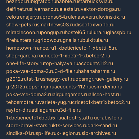
neznobi.ru
bigfatcc.ru
habble.ru
starbucksvia.ru
delfinet.ru
silvernano.ru
elestal.ru
vektor-doroga.ru
velotrenajery.ru
pronso54.ru
lenasever.ru
lovinskix.ru
show-pets.ru
smartnews03.ru
discofoxworld.ru
miraclecoon.ru
pongup.ru
hostel65.ru
liura.ru
glasspb.ru
firehunters.ru
gribowo.ru
gnalis.ru
bulkitula.ru
hometown-france.ru
1-xbeticricetc-1-xbetti-5.ru
shop-garena.ru
cricetc-1-xbetr-1-xbetcc-2.ru
one-life-story.ru
top-halyava.ru
accounts112.ru
poka-vse-doma-2.ru
3-d-file.ru
hahahaharms.ru
g2012.ru
tst-1.ru
shaggy-cat.ru
opsmgr.ru
ev-gallery.ru
g-2012.ru
ops-mgr.ru
accounts-112.ru
csm-demo.ru
poka-vse-doma2.ru
airgungames.ru
allseo-host.ru
tehosmotre.ru
varieta-yug.ru
cricetc1xbetr1xbetcc2.ru
raytor-d.ru
atillagunn.ru
3d-file.ru
1xbeticricetc1xbetti5.ru
uafoot-statti.ru
e-abis1c.ru
store-brawl-stars.ru
kts-services.ru
dark-sand.ru
sindika-01.ru
sp-life.ru
x-legion.ru
sib-archives.ru