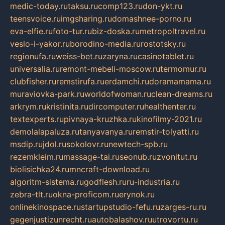
medic-today.ru
taksu.ru
comp123.ru
don-ykt.ru
teensvoice.ru
imgsharing.ru
domashnee-porno.ru
eva-elfie.ru
foto-tur.ru
biz-doska.ru
metropoltravel.ru
veslo-i-yakor.ru
borodino-media.ru
rostotsky.ru
regionufa.ru
weiss-bet.ru
zaryna.ru
casinotablet.ru
universalia.ru
remont-mebeli-moscow.ru
termomur.ru
clubfisher.ru
remstirufa.ru
erdamchi.ru
doramamama.ru
muraviovka-park.ru
worldofwoman.ru
clean-dreams.ru
arkrym.ru
kristinita.ru
dircomputer.ru
healthenter.ru
textexperts.ru
pivnaya-kruzhka.ru
kinofilmy-2021.ru
demolalapaluza.ru
tanyavanya.ru
remstir-tolyatti.ru
msdip.ru
jdol.ru
sokolovr.ru
newtech-spb.ru
rezemkleim.ru
massage-tai.ru
seonub.ru
zvonitut.ru
biolisichka24.ru
mncraft-download.ru
algoritm-sistema.ru
godflesh.ru
ru-industria.ru
zebra-tlt.ru
okna-proficom.ru
erynok.ru
onlinekinospace.ru
startupstudio-fefu.ru
zarges-ru.ru
gegenjustizunrecht.ru
autobalashov.ru
utrovortu.ru