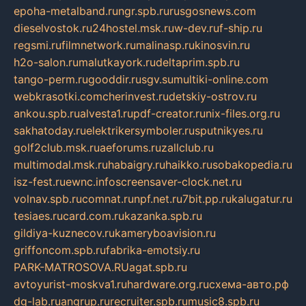
epoha-metalband.ru
ngr.spb.ru
rusgosnews.com
dieselvostok.ru
24hostel.msk.ru
w-dev.ru
f-ship.ru
regsmi.ru
filmnetwork.ru
malinasp.ru
kinosvin.ru
h2o-salon.ru
malutkayork.ru
deltaprim.spb.ru
tango-perm.ru
gooddir.ru
sgv.su
multiki-online.com
webkrasotki.com
cherinvest.ru
detskiy-ostrov.ru
ankou.spb.ru
alvesta1.ru
pdf-creator.ru
nix-files.org.ru
sakhatoday.ru
elektrikersymboler.ru
sputnikyes.ru
golf2club.msk.ru
aeforums.ru
zallclub.ru
multimodal.msk.ru
habaigry.ru
haikko.ru
sobakopedia.ru
isz-fest.ru
ewnc.info
screensaver-clock.net.ru
volnav.spb.ru
comnat.ru
npf.net.ru
7bit.pp.ru
kalugatur.ru
tesiaes.ru
card.com.ru
kazanka.spb.ru
gildiya-kuznecov.ru
kameryboavision.ru
griffoncom.spb.ru
fabrika-emotsiy.ru
PARK-MATROSOVA.RU
agat.spb.ru
avtoyurist-moskva1.ru
hardware.org.ru
схема-авто.рф
dg-lab.ru
angrup.ru
recruiter.spb.ru
music8.spb.ru