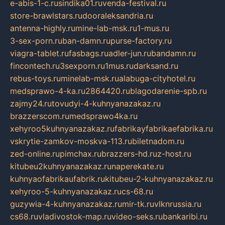
e-abis-1-c.ru
sindika01.ru
venda-festival.ru
store-brawlstars.ru
dooraleksandria.ru
antenna-highly.ru
mine-lab-msk.ru
1-mus.ru
3-sex-porn.ru
ban-damn.ru
purse-factory.ru
viagra-tablet.ru
fasbags.ru
adler-jun.ru
bandamn.ru
fincontech.ru
3sexporn.ru
1mus.ru
darksand.ru
rebus-toys.ru
minelab-msk.ru
alabuga-cityhotel.ru
medsprawo-4-ka.ru
2864420.ru
blagodarenie-spb.ru
zajmy24.ru
tovudyi-4-kuhnyanazakaz.ru
brazzerscom.ru
medsprawo4ka.ru
xehyroo5kuhnyanazakaz.ru
fabrikayfabrikaefabrika.ru
vskrytie-zamkov-moskva-113.ru
biletnadom.ru
zed-online.ru
pimchax.ru
brazzers-hd.ru
z-host.ru
kitubeu2kuhnyanazakaz.ru
naperekate.ru
kuhnyaofabrikaufabrik.ru
kitubeu-2-kuhnyanazakaz.ru
xehyroo-5-kuhnyanazakaz.ru
cs-68.ru
guzywia-4-kuhnyanazakaz.ru
mir-tk.ru
vlknrussia.ru
cs68.ru
vladivostok-map.ru
video-seks.ru
bankaribi.ru