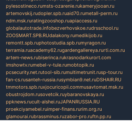
pylesostineco.ru
msts-ozarenie.ru
kameryjooan.ru
artemovskij.ru
dopler.spb.ru
aid70.ru
metall-perm.ru
ndm.msk.ru
ratingzooshop.ru
apiaccess.ru
globalautotrade.info
bezverhovskoe.ru
drsschool.ru
ZOOSMART.SPB.RU
dalakony.ru
medikijob.ru
remontt.spb.ru
photostudia.spb.ru
myragon.ru
terramia.ru
academy62.ru
gardengallereya.ru
rti.com.ru
artem-news.ru
biserinca.ru
krasnodarkurort.com
imshowtv.ru
mebel-v-tule.ru
mobtopik.ru
pcsecurity.net.ru
tool-sib.ru
multimetrunit.ru
sp-tour.ru
fan-cs.ru
santeh-russia.ru
symbian9.net.ru
DSHAIR.RU
tmmotors.spb.ru
xjocuricopii.com
musavtomat.msk.ru
obustrojdom.ru
sovetcik.ru
ybaranovskaya.ru
ppknews.ru
cult-alshei.ru
JAPANRUSSIA.RU
proekciyamebel.ru
imper-finans.ru
rim.org.ru
glamourai.ru
brassminus.ru
zabor-pro.ru
ftn.pp.ru
dorogoe58.ru
laimengpacker.ru
kuzova-zapchasti.ru
sageerp.ru
taxodrom.ru
dsrazvitie.ru
hardcity.net.ru