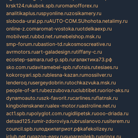
krsk124.ru
kubok.spb.ru
romanofforex.ru
analitikaplus.ru
spyonline.ru
zosikamery.ru
sloboda-ural.pp.ru
AUTO-COM.SU
hohota.net
alimy.ru
online-z.com
aromat-vostoka.ru
otdelkaexp.ru
mobilvest.ru
bbd.net.ru
mebelshop.msk.ru
smp-forum.ru
bastion-td.ru
kosmoscreative.ru
avrmotors.ru
art-galadesign.ru
tiffany-c.ru
ecostep-samara.ru
d-p.spb.ru
галактика73.рф
sko.com.ru
davitamebel-spb.ru
fotsis.ru
tesiaes.ru
kokoroyari.spb.ru
blesna-kazan.ru
mossilver.ru
lenderoq.ru
sergeydobrin.ru
tochkazvuka.msk.ru
people-of-art.ru
bezzubova.ru
clubtibet.ru
orior-aks.ru
dynamoauto.ru
szk-favorit.ru
carlines.ru
flatnsk.ru
kingbolenskaner.ru
alex-motor.ru
astroline.net.ru
act1.spb.ru
polyglot.com.ru
gidlipetsk.ru
ooo-driada.ru
detsad125.ru
mir-zdoroviya.ru
bruslanovo.ru
siterem.ru
council.spb.ru
лодкипатриот.рф
kafekolizey.ru
iclub.net.ru
gazon-easy.ru
sugarepilekb.ru
grinox.ru