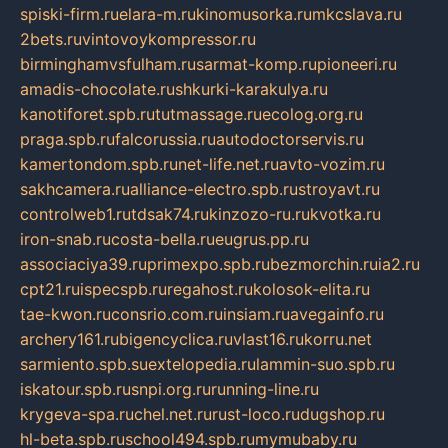
spiski-firm.ru
elara-m.ru
kinomusorka.ru
mkcslava.ru
2bets.ru
vintovoykompressor.ru
birminghamvsfulham.ru
sarmat-komp.ru
pioneeri.ru
amadis-chocolate.ru
shkurki-karakulya.ru
kanotiforet.spb.ru
tutmassage.ru
ecolog.org.ru
praga.spb.ru
falcorussia.ru
autodoctorservis.ru
kamertondom.spb.ru
net-life.net.ru
avto-vozim.ru
sakhcamera.ru
alliance-electro.spb.ru
stroyavt.ru
controlweb1.ru
tdsak74.ru
kinzozo-ru.ru
kvotka.ru
iron-snab.ru
costa-bella.ru
eugrus.pp.ru
associaciya39.ru
primexpo.spb.ru
bezmorchin.ru
ia2.ru
cpt21.ru
ispecspb.ru
regahost.ru
kolosok-elita.ru
tae-kwon.ru
consrio.com.ru
insiam.ru
avegainfo.ru
archery161.ru
bigencyclica.ru
vlast16.ru
korru.net
sarmiento.spb.su
extelopedia.ru
lammin-suo.spb.ru
iskatour.spb.ru
snpi.org.ru
running-line.ru
krygeva-spa.ru
chel.net.ru
rust-loco.ru
dugshop.ru
hl-beta.spb.ru
school494.spb.ru
mymubaby.ru