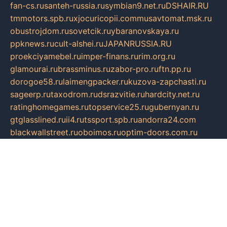
fan-cs.ru
santeh-russia.ru
symbian9.net.ru
DSHAIR.RU
tmmotors.spb.ru
xjocuricopii.com
musavtomat.msk.ru
obustrojdom.ru
sovetcik.ru
ybaranovskaya.ru
ppknews.ru
cult-alshei.ru
JAPANRUSSIA.RU
proekciyamebel.ru
imper-finans.ru
rim.org.ru
glamourai.ru
brassminus.ru
zabor-pro.ru
ftn.pp.ru
dorogoe58.ru
laimengpacker.ru
kuzova-zapchasti.ru
sageerp.ru
taxodrom.ru
dsrazvitie.ru
hardcity.net.ru
ratinghomegames.ru
topservice25.ru
gubernyan.ru
gtglasslined.ru
ii4.ru
tssport.spb.ru
andorra24.com
blackwallstreet.ru
oboimos.ru
optim-doors.com.ru
ikuch.ru
nycr.org.ru
npa21.ru
vremya-ch.spb.ru
desert000.ru
ivtorgi.ru
ifiori.ru
catalog-statei.ru
dcv.org.ru
spetsmaster174.ru
ipkameryhiseeu.ru
dum26.ru
ruspol.spb.ru
fr-opendp.ru
kam-solnyshko.ru
cheyenne-arapaho.ru
sevzapmetal.spb.ru
ted-lapidus.spb.ru
parasite-eliminator.ru
sigma-complete.ru
modernworld.ru
dama-moda.ru