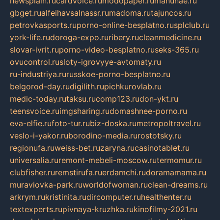
newsplain.ru
cardvoice.ru
modopaper.ru
manunae.ru
gbget.ru
alfeihavsalnassr.ru
madoma.ru
tajuncos.ru
petrovkasports.ru
porno-online-besplatno.ru
splclub.ru
york-life.ru
doroga-expo.ru
ribery.ru
cleanmedicine.ru
slovar-ivrit.ru
porno-video-besplatno.ru
seks-365.ru
ovucontrol.ru
sloty-igrovyye-avtomaty.ru
ru-industriya.ru
russkoe-porno-besplatno.ru
belgorod-day.ru
digilith.ru
pichkurovlab.ru
medic-today.ru
taksu.ru
comp123.ru
don-ykt.ru
teensvoice.ru
imgsharing.ru
domashnee-porno.ru
eva-elfie.ru
foto-tur.ru
biz-doska.ru
metropoltravel.ru
veslo-i-yakor.ru
borodino-media.ru
rostotsky.ru
regionufa.ru
weiss-bet.ru
zaryna.ru
casinotablet.ru
universalia.ru
remont-mebeli-moscow.ru
termomur.ru
clubfisher.ru
remstirufa.ru
erdamchi.ru
doramamama.ru
muraviovka-park.ru
worldofwoman.ru
clean-dreams.ru
arkrym.ru
kristinita.ru
dircomputer.ru
healthenter.ru
textexperts.ru
pivnaya-kruzhka.ru
kinofilmy-2021.ru