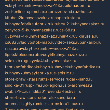
vskrytie-zamkov-moskva-113.ru
biletnadom.ru
zed-online.ru
pimchax.ru
brazzers-hd.ru
z-host.ru
kitubeu2kuhnyanazakaz.ru
naperekate.ru
kuhnyaofabrikaufabrik.ru
kitubeu-2-kuhnyanazakaz.ru
xehyroo-5-kuhnyanazakaz.ru
cs-68.ru
guzywia-4-kuhnyanazakaz.ru
mir-tk.ru
vlknrussia.ru
cs68.ru
vladivostok-map.ru
video-seks.ru
bankaribi.ru
raszar.ru
vskrytie-zamkov-moskva113.ru
lipetsktelecom.ru
tovudyi4kuhnyanazakaz.ru
seksuzb.ru
guzywia4kuhnyanazakaz.ru
fabrikaofabrikaokuhny.ru
kuhnyaekuhnyaafabrika.ru
kuhnyaykuhnyayfabrika.ru
e-abis1c.ru
store-brawl-stars.ru
kts-services.ru
dark-sand.ru
sindika-01.ru
sp-life.ru
x-legion.ru
sib-archives.ru
e-abis-1-c.ru
sindika01.ru
venda-festival.ru
store-brawlstars.ru
dooraleksandria.ru
antenna-highly.ru
mine-lab-msk.ru
1-mus.ru
3-sex-porn.ru
ban-damn.ru
purse-factory.ru