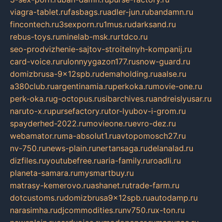
viagra-tablet.ru
fasbags.ru
adler-jun.ru
bandamn.ru
fincontech.ru
3sexporn.ru
1mus.ru
darksand.ru
rebus-toys.ru
minelab-msk.ru
rtdco.ru
seo-prodvizhenie-sajtov-stroitelnyh-kompanij.ru
card-voice.ru
rulonnyygazon177.ru
snow-guard.ru
domizbrusa-9x12spb.ru
demaholding.ru
aalse.ru
a380club.ru
argentinamia.ru
perkoka.ru
movie-one.ru
perk-oka.ru
g-octopus.ru
sibarchives.ru
andreislyusar.ru
naruto-x.ru
pursefactory.ru
tor-lyubov-i-grom.ru
spayderhed-2022.ru
movieone.ru
evro-dez.ru
webamator.ru
ma-absolut1.ru
avtopomosch27.ru
nv-750.ru
news-plain.ru
nertansaga.ru
delanalad.ru
dizfiles.ru
youtubefree.ru
aria-family.ru
roadli.ru
planeta-samara.ru
mysmartbuy.ru
matrasy-kemerovo.ru
ashanet.ru
trade-farm.ru
dotcustoms.ru
domizbrusa9x12spb.ru
autodamp.ru
narasimha.ru
djcommodities.ru
nv750.ru
x-ton.ru