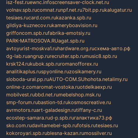
isz-fest.ru
ewnc.info
screensaver-clock.net.ru
volnav.spb.ru
comnat.ru
npf.net.ru
7bit.pp.ru
kalugatur.ru
tesiaes.ru
card.com.ru
kazanka.spb.ru
gildiya-kuznecov.ru
kameryboavision.ru
griffoncom.spb.ru
fabrika-emotsiy.ru
PARK-MATROSOVA.RU
agat.spb.ru
avtoyurist-moskva1.ru
hardware.org.ru
схема-авто.рф
dg-lab.ru
angrup.ru
recruiter.spb.ru
music8.spb.ru
krsk124.ru
kubok.spb.ru
romanofforex.ru
analitikaplus.ru
spyonline.ru
zosikamery.ru
sloboda-ural.pp.ru
AUTO-COM.SU
hohota.net
alimy.ru
online-z.com
aromat-vostoka.ru
otdelkaexp.ru
mobilvest.ru
bbd.net.ru
mebelshop.msk.ru
smp-forum.ru
bastion-td.ru
kosmoscreative.ru
avrmotors.ru
art-galadesign.ru
tiffany-c.ru
ecostep-samara.ru
d-p.spb.ru
галактика73.рф
sko.com.ru
davitamebel-spb.ru
fotsis.ru
tesiaes.ru
kokoroyari.spb.ru
blesna-kazan.ru
mossilver.ru