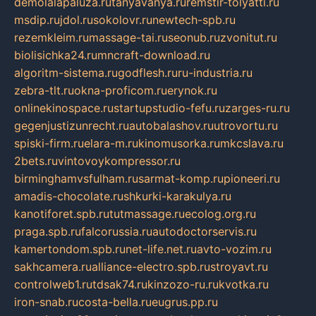
demolalapaluza.ru
tanyavanya.ru
remstir-tolyatti.ru
msdip.ru
jdol.ru
sokolovr.ru
newtech-spb.ru
rezemkleim.ru
massage-tai.ru
seonub.ru
zvonitut.ru
biolisichka24.ru
mncraft-download.ru
algoritm-sistema.ru
godflesh.ru
ru-industria.ru
zebra-tlt.ru
okna-proficom.ru
erynok.ru
onlinekinospace.ru
startupstudio-fefu.ru
zarges-ru.ru
gegenjustizunrecht.ru
autobalashov.ru
utrovortu.ru
spiski-firm.ru
elara-m.ru
kinomusorka.ru
mkcslava.ru
2bets.ru
vintovoykompressor.ru
birminghamvsfulham.ru
sarmat-komp.ru
pioneeri.ru
amadis-chocolate.ru
shkurki-karakulya.ru
kanotiforet.spb.ru
tutmassage.ru
ecolog.org.ru
praga.spb.ru
falcorussia.ru
autodoctorservis.ru
kamertondom.spb.ru
net-life.net.ru
avto-vozim.ru
sakhcamera.ru
alliance-electro.spb.ru
stroyavt.ru
controlweb1.ru
tdsak74.ru
kinzozo-ru.ru
kvotka.ru
iron-snab.ru
costa-bella.ru
eugrus.pp.ru