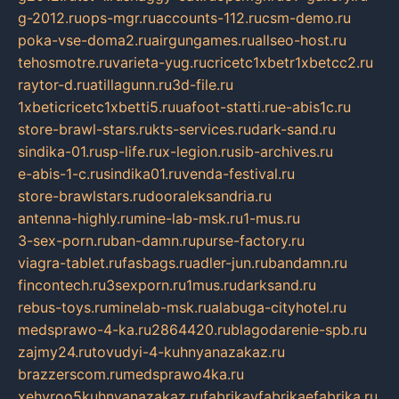
g-2012.ru
ops-mgr.ru
accounts-112.ru
csm-demo.ru
poka-vse-doma2.ru
airgungames.ru
allseo-host.ru
tehosmotre.ru
varieta-yug.ru
cricetc1xbetr1xbetcc2.ru
raytor-d.ru
atillagunn.ru
3d-file.ru
1xbeticricetc1xbetti5.ru
uafoot-statti.ru
e-abis1c.ru
store-brawl-stars.ru
kts-services.ru
dark-sand.ru
sindika-01.ru
sp-life.ru
x-legion.ru
sib-archives.ru
e-abis-1-c.ru
sindika01.ru
venda-festival.ru
store-brawlstars.ru
dooraleksandria.ru
antenna-highly.ru
mine-lab-msk.ru
1-mus.ru
3-sex-porn.ru
ban-damn.ru
purse-factory.ru
viagra-tablet.ru
fasbags.ru
adler-jun.ru
bandamn.ru
fincontech.ru
3sexporn.ru
1mus.ru
darksand.ru
rebus-toys.ru
minelab-msk.ru
alabuga-cityhotel.ru
medsprawo-4-ka.ru
2864420.ru
blagodarenie-spb.ru
zajmy24.ru
tovudyi-4-kuhnyanazakaz.ru
brazzerscom.ru
medsprawo4ka.ru
xehyroo5kuhnyanazakaz.ru
fabrikayfabrikaefabrika.ru