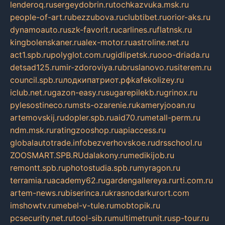
lenderoq.ru
sergeydobrin.ru
tochkazvuka.msk.ru
people-of-art.ru
bezzubova.ru
clubtibet.ru
orior-aks.ru
dynamoauto.ru
szk-favorit.ru
carlines.ru
flatnsk.ru
kingbolenskaner.ru
alex-motor.ru
astroline.net.ru
act1.spb.ru
polyglot.com.ru
gidlipetsk.ru
ooo-driada.ru
detsad125.ru
mir-zdoroviya.ru
bruslanovo.ru
siterem.ru
council.spb.ru
лодкипатриот.рф
kafekolizey.ru
iclub.net.ru
gazon-easy.ru
sugarepilekb.ru
grinox.ru
pylesostineco.ru
msts-ozarenie.ru
kameryjooan.ru
artemovskij.ru
dopler.spb.ru
aid70.ru
metall-perm.ru
ndm.msk.ru
ratingzooshop.ru
apiaccess.ru
globalautotrade.info
bezverhovskoe.ru
drsschool.ru
ZOOSMART.SPB.RU
dalakony.ru
medikijob.ru
remontt.spb.ru
photostudia.spb.ru
myragon.ru
terramia.ru
academy62.ru
gardengallereya.ru
rti.com.ru
artem-news.ru
biserinca.ru
krasnodarkurort.com
imshowtv.ru
mebel-v-tule.ru
mobtopik.ru
pcsecurity.net.ru
tool-sib.ru
multimetrunit.ru
sp-tour.ru