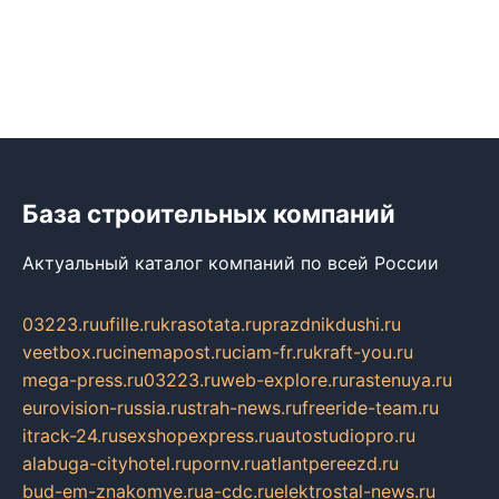
База строительных компаний
Актуальный каталог компаний по всей России
03223.ru
ufille.ru
krasotata.ru
prazdnikdushi.ru
veetbox.ru
cinemapost.ru
ciam-fr.ru
kraft-you.ru
mega-press.ru
03223.ru
web-explore.ru
rastenuya.ru
eurovision-russia.ru
strah-news.ru
freeride-team.ru
itrack-24.ru
sexshopexpress.ru
autostudiopro.ru
alabuga-cityhotel.ru
pornv.ru
atlantpereezd.ru
bud-em-znakomye.ru
a-cdc.ru
elektrostal-news.ru