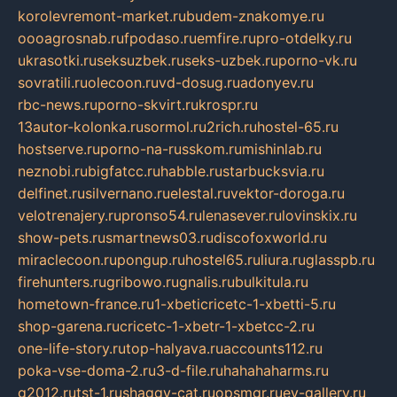
korolevremont-market.ru
budem-znakomye.ru
oooagrosnab.ru
fpodaso.ru
emfire.ru
pro-otdelky.ru
ukrasotki.ru
seksuzbek.ru
seks-uzbek.ru
porno-vk.ru
sovratili.ru
olecoon.ru
vd-dosug.ru
adonyev.ru
rbc-news.ru
porno-skvirt.ru
krospr.ru
13autor-kolonka.ru
sormol.ru
2rich.ru
hostel-65.ru
hostserve.ru
porno-na-russkom.ru
mishinlab.ru
neznobi.ru
bigfatcc.ru
habble.ru
starbucksvia.ru
delfinet.ru
silvernano.ru
elestal.ru
vektor-doroga.ru
velotrenajery.ru
pronso54.ru
lenasever.ru
lovinskix.ru
show-pets.ru
smartnews03.ru
discofoxworld.ru
miraclecoon.ru
pongup.ru
hostel65.ru
liura.ru
glasspb.ru
firehunters.ru
gribowo.ru
gnalis.ru
bulkitula.ru
hometown-france.ru
1-xbeticricetc-1-xbetti-5.ru
shop-garena.ru
cricetc-1-xbetr-1-xbetcc-2.ru
one-life-story.ru
top-halyava.ru
accounts112.ru
poka-vse-doma-2.ru
3-d-file.ru
hahahaharms.ru
g2012.ru
tst-1.ru
shaggy-cat.ru
opsmgr.ru
ev-gallery.ru