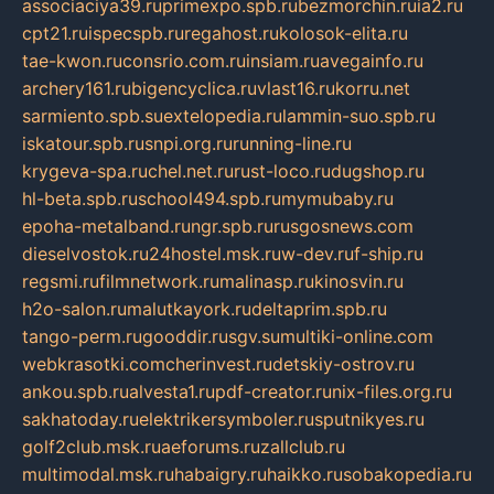
associaciya39.ru
primexpo.spb.ru
bezmorchin.ru
ia2.ru
cpt21.ru
ispecspb.ru
regahost.ru
kolosok-elita.ru
tae-kwon.ru
consrio.com.ru
insiam.ru
avegainfo.ru
archery161.ru
bigencyclica.ru
vlast16.ru
korru.net
sarmiento.spb.su
extelopedia.ru
lammin-suo.spb.ru
iskatour.spb.ru
snpi.org.ru
running-line.ru
krygeva-spa.ru
chel.net.ru
rust-loco.ru
dugshop.ru
hl-beta.spb.ru
school494.spb.ru
mymubaby.ru
epoha-metalband.ru
ngr.spb.ru
rusgosnews.com
dieselvostok.ru
24hostel.msk.ru
w-dev.ru
f-ship.ru
regsmi.ru
filmnetwork.ru
malinasp.ru
kinosvin.ru
h2o-salon.ru
malutkayork.ru
deltaprim.spb.ru
tango-perm.ru
gooddir.ru
sgv.su
multiki-online.com
webkrasotki.com
cherinvest.ru
detskiy-ostrov.ru
ankou.spb.ru
alvesta1.ru
pdf-creator.ru
nix-files.org.ru
sakhatoday.ru
elektrikersymboler.ru
sputnikyes.ru
golf2club.msk.ru
aeforums.ru
zallclub.ru
multimodal.msk.ru
habaigry.ru
haikko.ru
sobakopedia.ru