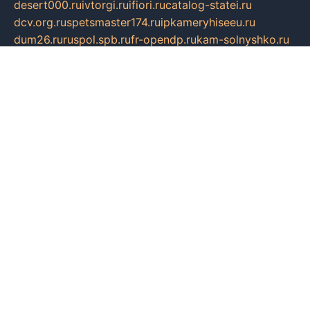
desert000.ru
ivtorgi.ru
ifiori.ru
catalog-statei.ru
dcv.org.ru
spetsmaster174.ru
ipkameryhiseeu.ru
dum26.ru
ruspol.spb.ru
fr-opendp.ru
kam-solnyshko.ru
cheyenne-arapaho.ru
sevzapmetal.spb.ru
ted-lapidus.spb.ru
parasite-eliminator.ru
sigma-complete.ru
modernworld.ru
dama-moda.ru
eholot-group.ru
sk-nvkz.ru
DRONGOLD.RU
democratia2.ru
i-farmer.ru
mass-sport.org
jablonex.spb.ru
bookmess.ru
linkword.ru
refineua.com.ru
cs-spec.net.ru
altay-mebel.ru
DNK-THEATRE.RU
mechaniks.spb.ru
ipcamtechage.ru
skosta.ru
a-sun.ru
stroy-ldsp.ru
snowlands.org.ru
childrensshoes.ru
mrlizzy.ru
mebelsofiakrd.ru
bulizhenko.ru
rumantick.net.ru
mtszerno.ru
daily-fishing.ru
glushiteli-v-spb.ru
megasat.org.ru
localization.net.ru
flyingfish.pp.ru
ds5teremok.ru
aclib.spb.ru
komissionka30.ru
mag-profit.ru
icentre-74.ru
leasing-nsk.ru
hd39.ru
rcd.com.ru