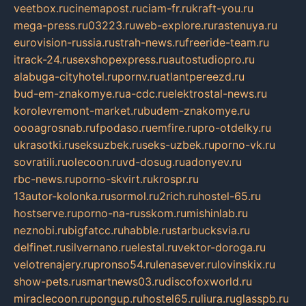
veetbox.ru
cinemapost.ru
ciam-fr.ru
kraft-you.ru
mega-press.ru
03223.ru
web-explore.ru
rastenuya.ru
eurovision-russia.ru
strah-news.ru
freeride-team.ru
itrack-24.ru
sexshopexpress.ru
autostudiopro.ru
alabuga-cityhotel.ru
pornv.ru
atlantpereezd.ru
bud-em-znakomye.ru
a-cdc.ru
elektrostal-news.ru
korolevremont-market.ru
budem-znakomye.ru
oooagrosnab.ru
fpodaso.ru
emfire.ru
pro-otdelky.ru
ukrasotki.ru
seksuzbek.ru
seks-uzbek.ru
porno-vk.ru
sovratili.ru
olecoon.ru
vd-dosug.ru
adonyev.ru
rbc-news.ru
porno-skvirt.ru
krospr.ru
13autor-kolonka.ru
sormol.ru
2rich.ru
hostel-65.ru
hostserve.ru
porno-na-russkom.ru
mishinlab.ru
neznobi.ru
bigfatcc.ru
habble.ru
starbucksvia.ru
delfinet.ru
silvernano.ru
elestal.ru
vektor-doroga.ru
velotrenajery.ru
pronso54.ru
lenasever.ru
lovinskix.ru
show-pets.ru
smartnews03.ru
discofoxworld.ru
miraclecoon.ru
pongup.ru
hostel65.ru
liura.ru
glasspb.ru