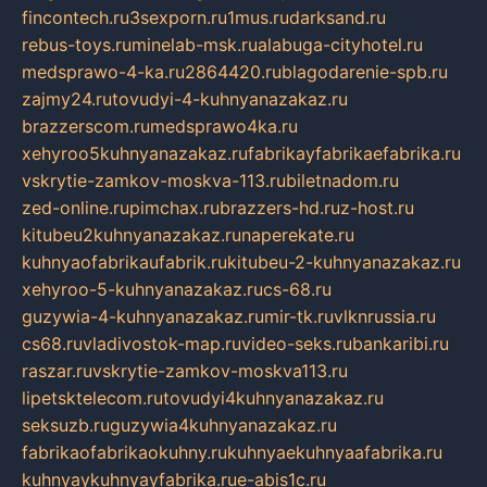
fincontech.ru
3sexporn.ru
1mus.ru
darksand.ru
rebus-toys.ru
minelab-msk.ru
alabuga-cityhotel.ru
medsprawo-4-ka.ru
2864420.ru
blagodarenie-spb.ru
zajmy24.ru
tovudyi-4-kuhnyanazakaz.ru
brazzerscom.ru
medsprawo4ka.ru
xehyroo5kuhnyanazakaz.ru
fabrikayfabrikaefabrika.ru
vskrytie-zamkov-moskva-113.ru
biletnadom.ru
zed-online.ru
pimchax.ru
brazzers-hd.ru
z-host.ru
kitubeu2kuhnyanazakaz.ru
naperekate.ru
kuhnyaofabrikaufabrik.ru
kitubeu-2-kuhnyanazakaz.ru
xehyroo-5-kuhnyanazakaz.ru
cs-68.ru
guzywia-4-kuhnyanazakaz.ru
mir-tk.ru
vlknrussia.ru
cs68.ru
vladivostok-map.ru
video-seks.ru
bankaribi.ru
raszar.ru
vskrytie-zamkov-moskva113.ru
lipetsktelecom.ru
tovudyi4kuhnyanazakaz.ru
seksuzb.ru
guzywia4kuhnyanazakaz.ru
fabrikaofabrikaokuhny.ru
kuhnyaekuhnyaafabrika.ru
kuhnyaykuhnyayfabrika.ru
e-abis1c.ru