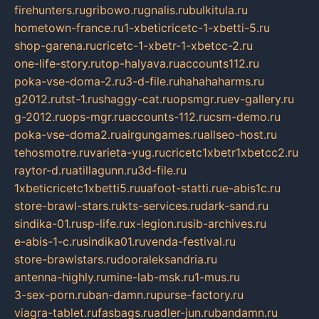
firehunters.ru
gribowo.ru
gnalis.ru
bulkitula.ru
hometown-france.ru
1-xbeticricetc-1-xbetti-5.ru
shop-garena.ru
cricetc-1-xbetr-1-xbetcc-2.ru
one-life-story.ru
top-halyava.ru
accounts112.ru
poka-vse-doma-2.ru
3-d-file.ru
hahahaharms.ru
g2012.ru
tst-1.ru
shaggy-cat.ru
opsmgr.ru
ev-gallery.ru
g-2012.ru
ops-mgr.ru
accounts-112.ru
csm-demo.ru
poka-vse-doma2.ru
airgungames.ru
allseo-host.ru
tehosmotre.ru
varieta-yug.ru
cricetc1xbetr1xbetcc2.ru
raytor-d.ru
atillagunn.ru
3d-file.ru
1xbeticricetc1xbetti5.ru
uafoot-statti.ru
e-abis1c.ru
store-brawl-stars.ru
kts-services.ru
dark-sand.ru
sindika-01.ru
sp-life.ru
x-legion.ru
sib-archives.ru
e-abis-1-c.ru
sindika01.ru
venda-festival.ru
store-brawlstars.ru
dooraleksandria.ru
antenna-highly.ru
mine-lab-msk.ru
1-mus.ru
3-sex-porn.ru
ban-damn.ru
purse-factory.ru
viagra-tablet.ru
fasbags.ru
adler-jun.ru
bandamn.ru