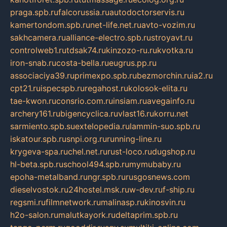
praga.spb.ru
falcorussia.ru
autodoctorservis.ru
kamertondom.spb.ru
net-life.net.ru
avto-vozim.ru
sakhcamera.ru
alliance-electro.spb.ru
stroyavt.ru
controlweb1.ru
tdsak74.ru
kinzozo-ru.ru
kvotka.ru
iron-snab.ru
costa-bella.ru
eugrus.pp.ru
associaciya39.ru
primexpo.spb.ru
bezmorchin.ru
ia2.ru
cpt21.ru
ispecspb.ru
regahost.ru
kolosok-elita.ru
tae-kwon.ru
consrio.com.ru
insiam.ru
avegainfo.ru
archery161.ru
bigencyclica.ru
vlast16.ru
korru.net
sarmiento.spb.su
extelopedia.ru
lammin-suo.spb.ru
iskatour.spb.ru
snpi.org.ru
running-line.ru
krygeva-spa.ru
chel.net.ru
rust-loco.ru
dugshop.ru
hl-beta.spb.ru
school494.spb.ru
mymubaby.ru
epoha-metalband.ru
ngr.spb.ru
rusgosnews.com
dieselvostok.ru
24hostel.msk.ru
w-dev.ru
f-ship.ru
regsmi.ru
filmnetwork.ru
malinasp.ru
kinosvin.ru
h2o-salon.ru
malutkayork.ru
deltaprim.spb.ru