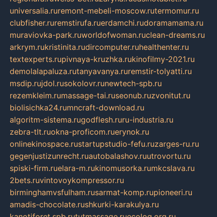
universalia.ru
remont-mebeli-moscow.ru
termomur.ru
clubfisher.ru
remstirufa.ru
erdamchi.ru
doramamama.ru
muraviovka-park.ru
worldofwoman.ru
clean-dreams.ru
arkrym.ru
kristinita.ru
dircomputer.ru
healthenter.ru
textexperts.ru
pivnaya-kruzhka.ru
kinofilmy-2021.ru
demolalapaluza.ru
tanyavanya.ru
remstir-tolyatti.ru
msdip.ru
jdol.ru
sokolovr.ru
newtech-spb.ru
rezemkleim.ru
massage-tai.ru
seonub.ru
zvonitut.ru
biolisichka24.ru
mncraft-download.ru
algoritm-sistema.ru
godflesh.ru
ru-industria.ru
zebra-tlt.ru
okna-proficom.ru
erynok.ru
onlinekinospace.ru
startupstudio-fefu.ru
zarges-ru.ru
gegenjustizunrecht.ru
autobalashov.ru
utrovortu.ru
spiski-firm.ru
elara-m.ru
kinomusorka.ru
mkcslava.ru
2bets.ru
vintovoykompressor.ru
birminghamvsfulham.ru
sarmat-komp.ru
pioneeri.ru
amadis-chocolate.ru
shkurki-karakulya.ru
kanotiforet.spb.ru
tutmassage.ru
ecolog.org.ru