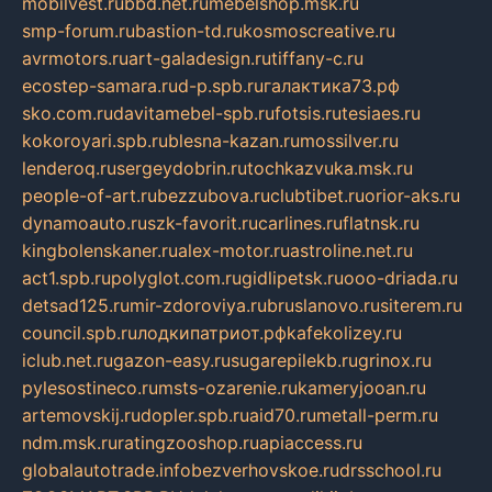
mobilvest.ru
bbd.net.ru
mebelshop.msk.ru
smp-forum.ru
bastion-td.ru
kosmoscreative.ru
avrmotors.ru
art-galadesign.ru
tiffany-c.ru
ecostep-samara.ru
d-p.spb.ru
галактика73.рф
sko.com.ru
davitamebel-spb.ru
fotsis.ru
tesiaes.ru
kokoroyari.spb.ru
blesna-kazan.ru
mossilver.ru
lenderoq.ru
sergeydobrin.ru
tochkazvuka.msk.ru
people-of-art.ru
bezzubova.ru
clubtibet.ru
orior-aks.ru
dynamoauto.ru
szk-favorit.ru
carlines.ru
flatnsk.ru
kingbolenskaner.ru
alex-motor.ru
astroline.net.ru
act1.spb.ru
polyglot.com.ru
gidlipetsk.ru
ooo-driada.ru
detsad125.ru
mir-zdoroviya.ru
bruslanovo.ru
siterem.ru
council.spb.ru
лодкипатриот.рф
kafekolizey.ru
iclub.net.ru
gazon-easy.ru
sugarepilekb.ru
grinox.ru
pylesostineco.ru
msts-ozarenie.ru
kameryjooan.ru
artemovskij.ru
dopler.spb.ru
aid70.ru
metall-perm.ru
ndm.msk.ru
ratingzooshop.ru
apiaccess.ru
globalautotrade.info
bezverhovskoe.ru
drsschool.ru