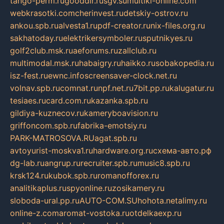
tango-perm.ru
gooddir.ru
sgv.su
multiki-online.com
webkrasotki.com
cherinvest.ru
detskiy-ostrov.ru
ankou.spb.ru
alvesta1.ru
pdf-creator.ru
nix-files.org.ru
sakhatoday.ru
elektrikersymboler.ru
sputnikyes.ru
golf2club.msk.ru
aeforums.ru
zallclub.ru
multimodal.msk.ru
habaigry.ru
haikko.ru
sobakopedia.ru
isz-fest.ru
ewnc.info
screensaver-clock.net.ru
volnav.spb.ru
comnat.ru
npf.net.ru
7bit.pp.ru
kalugatur.ru
tesiaes.ru
card.com.ru
kazanka.spb.ru
gildiya-kuznecov.ru
kameryboavision.ru
griffoncom.spb.ru
fabrika-emotsiy.ru
PARK-MATROSOVA.RU
agat.spb.ru
avtoyurist-moskva1.ru
hardware.org.ru
схема-авто.рф
dg-lab.ru
angrup.ru
recruiter.spb.ru
music8.spb.ru
krsk124.ru
kubok.spb.ru
romanofforex.ru
analitikaplus.ru
spyonline.ru
zosikamery.ru
sloboda-ural.pp.ru
AUTO-COM.SU
hohota.net
alimy.ru
online-z.com
aromat-vostoka.ru
otdelkaexp.ru