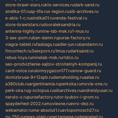
store-brawl-stars.ru
kts-services.ru
dark-sand.ru
sindika-01.ru
sp-life.ru
x-legion.ru
sib-archives.ru
e-abis-1-c.ru
sindika01.ru
venda-festival.ru
store-brawlstars.ru
dooraleksandria.ru
antenna-highly.ru
mine-lab-msk.ru
1-mus.ru
3-sex-porn.ru
ban-damn.ru
purse-factory.ru
viagra-tablet.ru
fasbags.ru
adler-jun.ru
bandamn.ru
fincontech.ru
3sexporn.ru
1mus.ru
darksand.ru
rebus-toys.ru
minelab-msk.ru
rtdco.ru
seo-prodvizhenie-sajtov-stroitelnyh-kompanij.ru
card-voice.ru
rulonnyygazon177.ru
snow-guard.ru
domizbrusa-9x12spb.ru
demaholding.ru
aalse.ru
a380club.ru
argentinamia.ru
perkoka.ru
movie-one.ru
perk-oka.ru
g-octopus.ru
sibarchives.ru
andreislyusar.ru
naruto-x.ru
pursefactory.ru
tor-lyubov-i-grom.ru
spayderhed-2022.ru
movieone.ru
evro-dez.ru
webamator.ru
ma-absolut1.ru
avtopomosch27.ru
nv-750.ru
news-plain.ru
nertansaga.ru
delanalad.ru