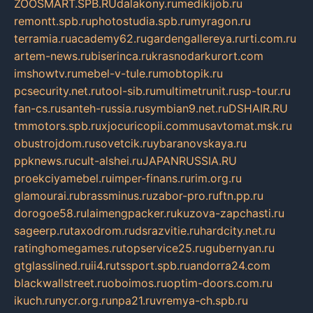
ZOOSMART.SPB.RU
dalakony.ru
medikijob.ru
remontt.spb.ru
photostudia.spb.ru
myragon.ru
terramia.ru
academy62.ru
gardengallereya.ru
rti.com.ru
artem-news.ru
biserinca.ru
krasnodarkurort.com
imshowtv.ru
mebel-v-tule.ru
mobtopik.ru
pcsecurity.net.ru
tool-sib.ru
multimetrunit.ru
sp-tour.ru
fan-cs.ru
santeh-russia.ru
symbian9.net.ru
DSHAIR.RU
tmmotors.spb.ru
xjocuricopii.com
musavtomat.msk.ru
obustrojdom.ru
sovetcik.ru
ybaranovskaya.ru
ppknews.ru
cult-alshei.ru
JAPANRUSSIA.RU
proekciyamebel.ru
imper-finans.ru
rim.org.ru
glamourai.ru
brassminus.ru
zabor-pro.ru
ftn.pp.ru
dorogoe58.ru
laimengpacker.ru
kuzova-zapchasti.ru
sageerp.ru
taxodrom.ru
dsrazvitie.ru
hardcity.net.ru
ratinghomegames.ru
topservice25.ru
gubernyan.ru
gtglasslined.ru
ii4.ru
tssport.spb.ru
andorra24.com
blackwallstreet.ru
oboimos.ru
optim-doors.com.ru
ikuch.ru
nycr.org.ru
npa21.ru
vremya-ch.spb.ru