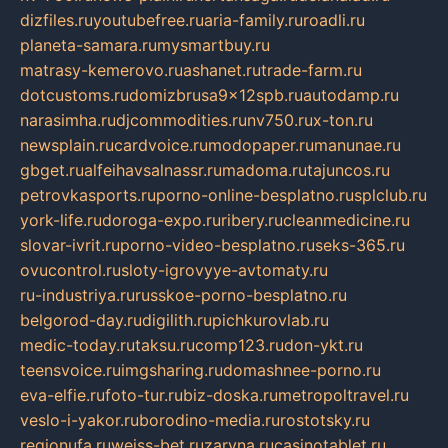
dizfiles.ru
youtubefree.ru
aria-family.ru
roadli.ru
planeta-samara.ru
mysmartbuy.ru
matrasy-kemerovo.ru
ashanet.ru
trade-farm.ru
dotcustoms.ru
domizbrusa9x12spb.ru
autodamp.ru
narasimha.ru
djcommodities.ru
nv750.ru
x-ton.ru
newsplain.ru
cardvoice.ru
modopaper.ru
manunae.ru
gbget.ru
alfeihavsalnassr.ru
madoma.ru
tajuncos.ru
petrovkasports.ru
porno-online-besplatno.ru
splclub.ru
york-life.ru
doroga-expo.ru
ribery.ru
cleanmedicine.ru
slovar-ivrit.ru
porno-video-besplatno.ru
seks-365.ru
ovucontrol.ru
sloty-igrovyye-avtomaty.ru
ru-industriya.ru
russkoe-porno-besplatno.ru
belgorod-day.ru
digilith.ru
pichkurovlab.ru
medic-today.ru
taksu.ru
comp123.ru
don-ykt.ru
teensvoice.ru
imgsharing.ru
domashnee-porno.ru
eva-elfie.ru
foto-tur.ru
biz-doska.ru
metropoltravel.ru
veslo-i-yakor.ru
borodino-media.ru
rostotsky.ru
regionufa.ru
weiss-bet.ru
zaryna.ru
casinotablet.ru