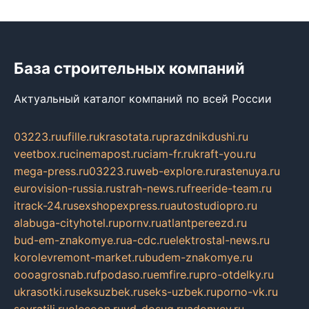
База строительных компаний
Актуальный каталог компаний по всей России
03223.ru
ufille.ru
krasotata.ru
prazdnikdushi.ru
veetbox.ru
cinemapost.ru
ciam-fr.ru
kraft-you.ru
mega-press.ru
03223.ru
web-explore.ru
rastenuya.ru
eurovision-russia.ru
strah-news.ru
freeride-team.ru
itrack-24.ru
sexshopexpress.ru
autostudiopro.ru
alabuga-cityhotel.ru
pornv.ru
atlantpereezd.ru
bud-em-znakomye.ru
a-cdc.ru
elektrostal-news.ru
korolevremont-market.ru
budem-znakomye.ru
oooagrosnab.ru
fpodaso.ru
emfire.ru
pro-otdelky.ru
ukrasotki.ru
seksuzbek.ru
seks-uzbek.ru
porno-vk.ru
sovratili.ru
olecoon.ru
vd-dosug.ru
adonyev.ru