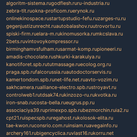
algoritm-sistema.ru
godflesh.ru
ru-industria.ru
zebra-tlt.ru
okna-proficom.ru
erynok.ru
onlinekinospace.ru
startupstudio-fefu.ru
zarges-ru.ru
gegenjustizunrecht.ru
autobalashov.ru
utrovortu.ru
spiski-firm.ru
elara-m.ru
kinomusorka.ru
mkcslava.ru
2bets.ru
vintovoykompressor.ru
birminghamvsfulham.ru
sarmat-komp.ru
pioneeri.ru
amadis-chocolate.ru
shkurki-karakulya.ru
kanotiforet.spb.ru
tutmassage.ru
ecolog.org.ru
praga.spb.ru
falcorussia.ru
autodoctorservis.ru
kamertondom.spb.ru
net-life.net.ru
avto-vozim.ru
sakhcamera.ru
alliance-electro.spb.ru
stroyavt.ru
controlweb1.ru
tdsak74.ru
kinzozo-ru.ru
kvotka.ru
iron-snab.ru
costa-bella.ru
eugrus.pp.ru
associaciya39.ru
primexpo.spb.ru
bezmorchin.ru
ia2.ru
cpt21.ru
ispecspb.ru
regahost.ru
kolosok-elita.ru
tae-kwon.ru
consrio.com.ru
insiam.ru
avegainfo.ru
archery161.ru
bigencyclica.ru
vlast16.ru
korru.net