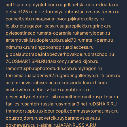
act1.spb.ru
polyglot.com.ru
gidlipetsk.ru
ooo-driada.ru
detsad125.ru
mir-zdoroviya.ru
bruslanovo.ru
siterem.ru
council.spb.ru
лодкипатриот.рф
kafekolizey.ru
iclub.net.ru
gazon-easy.ru
sugarepilekb.ru
grinox.ru
pylesostineco.ru
msts-ozarenie.ru
kameryjooan.ru
artemovskij.ru
dopler.spb.ru
aid70.ru
metall-perm.ru
ndm.msk.ru
ratingzooshop.ru
apiaccess.ru
globalautotrade.info
bezverhovskoe.ru
drsschool.ru
ZOOSMART.SPB.RU
dalakony.ru
medikijob.ru
remontt.spb.ru
photostudia.spb.ru
myragon.ru
terramia.ru
academy62.ru
gardengallereya.ru
rti.com.ru
artem-news.ru
biserinca.ru
krasnodarkurort.com
imshowtv.ru
mebel-v-tule.ru
mobtopik.ru
pcsecurity.net.ru
tool-sib.ru
multimetrunit.ru
sp-tour.ru
fan-cs.ru
santeh-russia.ru
symbian9.net.ru
DSHAIR.RU
tmmotors.spb.ru
xjocuricopii.com
musavtomat.msk.ru
obustrojdom.ru
sovetcik.ru
ybaranovskaya.ru
ppknews.ru
cult-alshei.ru
JAPANRUSSIA.RU