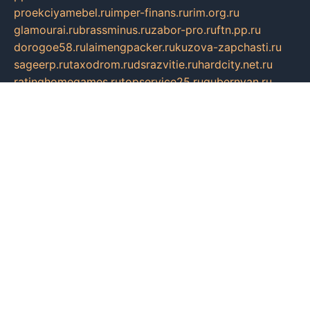
proekciyamebel.ru
imper-finans.ru
rim.org.ru
glamourai.ru
brassminus.ru
zabor-pro.ru
ftn.pp.ru
dorogoe58.ru
laimengpacker.ru
kuzova-zapchasti.ru
sageerp.ru
taxodrom.ru
dsrazvitie.ru
hardcity.net.ru
ratinghomegames.ru
topservice25.ru
gubernyan.ru
gtglasslined.ru
ii4.ru
tssport.spb.ru
andorra24.com
blackwallstreet.ru
oboimos.ru
optim-doors.com.ru
ikuch.ru
nycr.org.ru
npa21.ru
vremya-ch.spb.ru
desert000.ru
ivtorgi.ru
ifiori.ru
catalog-statei.ru
dcv.org.ru
spetsmaster174.ru
ipkameryhiseeu.ru
dum26.ru
ruspol.spb.ru
fr-opendp.ru
kam-solnyshko.ru
cheyenne-arapaho.ru
sevzapmetal.spb.ru
ted-lapidus.spb.ru
parasite-eliminator.ru
sigma-complete.ru
modernworld.ru
dama-moda.ru
eholot-group.ru
sk-nvkz.ru
DRONGOLD.RU
democratia2.ru
i-farmer.ru
mass-sport.org
jablonex.spb.ru
bookmess.ru
linkword.ru
refineua.com.ru
cs-spec.net.ru
altay-mebel.ru