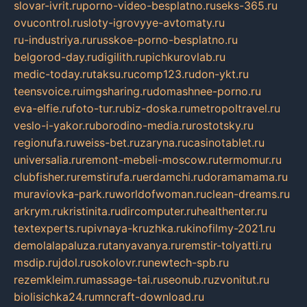
slovar-ivrit.ru
porno-video-besplatno.ru
seks-365.ru
ovucontrol.ru
sloty-igrovyye-avtomaty.ru
ru-industriya.ru
russkoe-porno-besplatno.ru
belgorod-day.ru
digilith.ru
pichkurovlab.ru
medic-today.ru
taksu.ru
comp123.ru
don-ykt.ru
teensvoice.ru
imgsharing.ru
domashnee-porno.ru
eva-elfie.ru
foto-tur.ru
biz-doska.ru
metropoltravel.ru
veslo-i-yakor.ru
borodino-media.ru
rostotsky.ru
regionufa.ru
weiss-bet.ru
zaryna.ru
casinotablet.ru
universalia.ru
remont-mebeli-moscow.ru
termomur.ru
clubfisher.ru
remstirufa.ru
erdamchi.ru
doramamama.ru
muraviovka-park.ru
worldofwoman.ru
clean-dreams.ru
arkrym.ru
kristinita.ru
dircomputer.ru
healthenter.ru
textexperts.ru
pivnaya-kruzhka.ru
kinofilmy-2021.ru
demolalapaluza.ru
tanyavanya.ru
remstir-tolyatti.ru
msdip.ru
jdol.ru
sokolovr.ru
newtech-spb.ru
rezemkleim.ru
massage-tai.ru
seonub.ru
zvonitut.ru
biolisichka24.ru
mncraft-download.ru