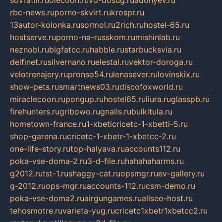
rbc-news.ru
porno-skvirt.ru
krospr.ru
13autor-kolonka.ru
sormol.ru
2rich.ru
hostel-65.ru
hostserve.ru
porno-na-russkom.ru
mishinlab.ru
neznobi.ru
bigfatcc.ru
habble.ru
starbucksvia.ru
delfinet.ru
silvernano.ru
elestal.ru
vektor-doroga.ru
velotrenajery.ru
pronso54.ru
lenasever.ru
lovinskix.ru
show-pets.ru
smartnews03.ru
discofoxworld.ru
miraclecoon.ru
pongup.ru
hostel65.ru
liura.ru
glasspb.ru
firehunters.ru
gribowo.ru
gnalis.ru
bulkitula.ru
hometown-france.ru
1-xbeticricetc-1-xbetti-5.ru
shop-garena.ru
cricetc-1-xbetr-1-xbetcc-2.ru
one-life-story.ru
top-halyava.ru
accounts112.ru
poka-vse-doma-2.ru
3-d-file.ru
hahahaharms.ru
g2012.ru
tst-1.ru
shaggy-cat.ru
opsmgr.ru
ev-gallery.ru
g-2012.ru
ops-mgr.ru
accounts-112.ru
csm-demo.ru
poka-vse-doma2.ru
airgungames.ru
allseo-host.ru
tehosmotre.ru
varieta-yug.ru
cricetc1xbetr1xbetcc2.ru