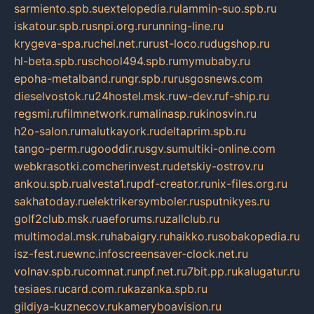
sarmiento.spb.su
extelopedia.ru
lammin-suo.spb.ru
iskatour.spb.ru
snpi.org.ru
running-line.ru
krygeva-spa.ru
chel.net.ru
rust-loco.ru
dugshop.ru
hl-beta.spb.ru
school494.spb.ru
mymubaby.ru
epoha-metalband.ru
ngr.spb.ru
rusgosnews.com
dieselvostok.ru
24hostel.msk.ru
w-dev.ru
f-ship.ru
regsmi.ru
filmnetwork.ru
malinasp.ru
kinosvin.ru
h2o-salon.ru
malutkayork.ru
deltaprim.spb.ru
tango-perm.ru
gooddir.ru
sgv.su
multiki-online.com
webkrasotki.com
cherinvest.ru
detskiy-ostrov.ru
ankou.spb.ru
alvesta1.ru
pdf-creator.ru
nix-files.org.ru
sakhatoday.ru
elektrikersymboler.ru
sputnikyes.ru
golf2club.msk.ru
aeforums.ru
zallclub.ru
multimodal.msk.ru
habaigry.ru
haikko.ru
sobakopedia.ru
isz-fest.ru
ewnc.info
screensaver-clock.net.ru
volnav.spb.ru
comnat.ru
npf.net.ru
7bit.pp.ru
kalugatur.ru
tesiaes.ru
card.com.ru
kazanka.spb.ru
gildiya-kuznecov.ru
kameryboavision.ru