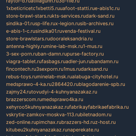
raytor-d.ru
atillagunn.ru
3d-file.ru
1xbeticricetc1xbetti5.ru
uafoot-statti.ru
e-abis1c.ru
store-brawl-stars.ru
kts-services.ru
dark-sand.ru
sindika-01.ru
sp-life.ru
x-legion.ru
sib-archives.ru
e-abis-1-c.ru
sindika01.ru
venda-festival.ru
store-brawlstars.ru
dooraleksandria.ru
antenna-highly.ru
mine-lab-msk.ru
1-mus.ru
3-sex-porn.ru
ban-damn.ru
purse-factory.ru
viagra-tablet.ru
fasbags.ru
adler-jun.ru
bandamn.ru
fincontech.ru
3sexporn.ru
1mus.ru
darksand.ru
rebus-toys.ru
minelab-msk.ru
alabuga-cityhotel.ru
medsprawo-4-ka.ru
2864420.ru
blagodarenie-spb.ru
zajmy24.ru
tovudyi-4-kuhnyanazakaz.ru
brazzerscom.ru
medsprawo4ka.ru
xehyroo5kuhnyanazakaz.ru
fabrikayfabrikaefabrika.ru
vskrytie-zamkov-moskva-113.ru
biletnadom.ru
zed-online.ru
pimchax.ru
brazzers-hd.ru
z-host.ru
kitubeu2kuhnyanazakaz.ru
naperekate.ru