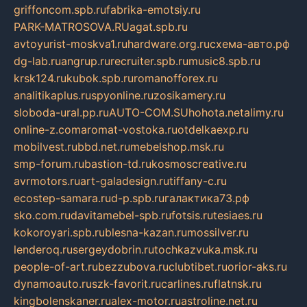
griffoncom.spb.ru
fabrika-emotsiy.ru
PARK-MATROSOVA.RU
agat.spb.ru
avtoyurist-moskva1.ru
hardware.org.ru
схема-авто.рф
dg-lab.ru
angrup.ru
recruiter.spb.ru
music8.spb.ru
krsk124.ru
kubok.spb.ru
romanofforex.ru
analitikaplus.ru
spyonline.ru
zosikamery.ru
sloboda-ural.pp.ru
AUTO-COM.SU
hohota.net
alimy.ru
online-z.com
aromat-vostoka.ru
otdelkaexp.ru
mobilvest.ru
bbd.net.ru
mebelshop.msk.ru
smp-forum.ru
bastion-td.ru
kosmoscreative.ru
avrmotors.ru
art-galadesign.ru
tiffany-c.ru
ecostep-samara.ru
d-p.spb.ru
галактика73.рф
sko.com.ru
davitamebel-spb.ru
fotsis.ru
tesiaes.ru
kokoroyari.spb.ru
blesna-kazan.ru
mossilver.ru
lenderoq.ru
sergeydobrin.ru
tochkazvuka.msk.ru
people-of-art.ru
bezzubova.ru
clubtibet.ru
orior-aks.ru
dynamoauto.ru
szk-favorit.ru
carlines.ru
flatnsk.ru
kingbolenskaner.ru
alex-motor.ru
astroline.net.ru