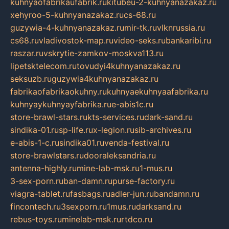
kuhnyaofabrikaufabrik.ru
kitubeu-2-kuhnyanazakaz.ru
xehyroo-5-kuhnyanazakaz.ru
cs-68.ru
guzywia-4-kuhnyanazakaz.ru
mir-tk.ru
vlknrussia.ru
cs68.ru
vladivostok-map.ru
video-seks.ru
bankaribi.ru
raszar.ru
vskrytie-zamkov-moskva113.ru
lipetsktelecom.ru
tovudyi4kuhnyanazakaz.ru
seksuzb.ru
guzywia4kuhnyanazakaz.ru
fabrikaofabrikaokuhny.ru
kuhnyaekuhnyaafabrika.ru
kuhnyaykuhnyayfabrika.ru
e-abis1c.ru
store-brawl-stars.ru
kts-services.ru
dark-sand.ru
sindika-01.ru
sp-life.ru
x-legion.ru
sib-archives.ru
e-abis-1-c.ru
sindika01.ru
venda-festival.ru
store-brawlstars.ru
dooraleksandria.ru
antenna-highly.ru
mine-lab-msk.ru
1-mus.ru
3-sex-porn.ru
ban-damn.ru
purse-factory.ru
viagra-tablet.ru
fasbags.ru
adler-jun.ru
bandamn.ru
fincontech.ru
3sexporn.ru
1mus.ru
darksand.ru
rebus-toys.ru
minelab-msk.ru
rtdco.ru