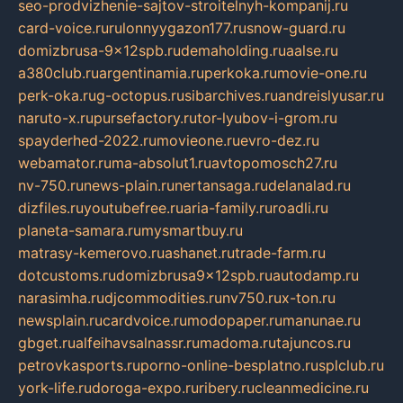
seo-prodvizhenie-sajtov-stroitelnyh-kompanij.ru
card-voice.ru
rulonnyygazon177.ru
snow-guard.ru
domizbrusa-9x12spb.ru
demaholding.ru
aalse.ru
a380club.ru
argentinamia.ru
perkoka.ru
movie-one.ru
perk-oka.ru
g-octopus.ru
sibarchives.ru
andreislyusar.ru
naruto-x.ru
pursefactory.ru
tor-lyubov-i-grom.ru
spayderhed-2022.ru
movieone.ru
evro-dez.ru
webamator.ru
ma-absolut1.ru
avtopomosch27.ru
nv-750.ru
news-plain.ru
nertansaga.ru
delanalad.ru
dizfiles.ru
youtubefree.ru
aria-family.ru
roadli.ru
planeta-samara.ru
mysmartbuy.ru
matrasy-kemerovo.ru
ashanet.ru
trade-farm.ru
dotcustoms.ru
domizbrusa9x12spb.ru
autodamp.ru
narasimha.ru
djcommodities.ru
nv750.ru
x-ton.ru
newsplain.ru
cardvoice.ru
modopaper.ru
manunae.ru
gbget.ru
alfeihavsalnassr.ru
madoma.ru
tajuncos.ru
petrovkasports.ru
porno-online-besplatno.ru
splclub.ru
york-life.ru
doroga-expo.ru
ribery.ru
cleanmedicine.ru