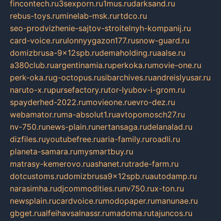
fincontech.ru
3sexporn.ru
1mus.ru
darksand.ru
rebus-toys.ru
minelab-msk.ru
rtdco.ru
seo-prodvizhenie-sajtov-stroitelnyh-kompanij.ru
card-voice.ru
rulonnyygazon177.ru
snow-guard.ru
domizbrusa-9x12spb.ru
demaholding.ru
aalse.ru
a380club.ru
argentinamia.ru
perkoka.ru
movie-one.ru
perk-oka.ru
g-octopus.ru
sibarchives.ru
andreislyusar.ru
naruto-x.ru
pursefactory.ru
tor-lyubov-i-grom.ru
spayderhed-2022.ru
movieone.ru
evro-dez.ru
webamator.ru
ma-absolut1.ru
avtopomosch27.ru
nv-750.ru
news-plain.ru
nertansaga.ru
delanalad.ru
dizfiles.ru
youtubefree.ru
aria-family.ru
roadli.ru
planeta-samara.ru
mysmartbuy.ru
matrasy-kemerovo.ru
ashanet.ru
trade-farm.ru
dotcustoms.ru
domizbrusa9x12spb.ru
autodamp.ru
narasimha.ru
djcommodities.ru
nv750.ru
x-ton.ru
newsplain.ru
cardvoice.ru
modopaper.ru
manunae.ru
gbget.ru
alfeihavsalnassr.ru
madoma.ru
tajuncos.ru