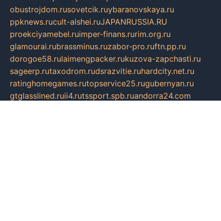
obustrojdom.ru
sovetcik.ru
ybaranovskaya.ru
ppknews.ru
cult-alshei.ru
JAPANRUSSIA.RU
proekciyamebel.ru
imper-finans.ru
rim.org.ru
glamourai.ru
brassminus.ru
zabor-pro.ru
ftn.pp.ru
dorogoe58.ru
laimengpacker.ru
kuzova-zapchasti.ru
sageerp.ru
taxodrom.ru
dsrazvitie.ru
hardcity.net.ru
ratinghomegames.ru
topservice25.ru
gubernyan.ru
gtglasslined.ru
ii4.ru
tssport.spb.ru
andorra24.com
blackwallstreet.ru
oboimos.ru
optim-doors.com.ru
ikuch.ru
nycr.org.ru
npa21.ru
vremya-ch.spb.ru
desert000.ru
ivtorgi.ru
ifiori.ru
catalog-statei.ru
dcv.org.ru
spetsmaster174.ru
ipkameryhiseeu.ru
dum26.ru
ruspol.spb.ru
fr-opendp.ru
kam-solnyshko.ru
cheyenne-arapaho.ru
sevzapmetal.spb.ru
ted-lapidus.spb.ru
parasite-eliminator.ru
sigma-complete.ru
modernworld.ru
dama-moda.ru
eholot-group.ru
sk-nvkz.ru
DRONGOLD.RU
democratia2.ru
i-farmer.ru
mass-sport.org