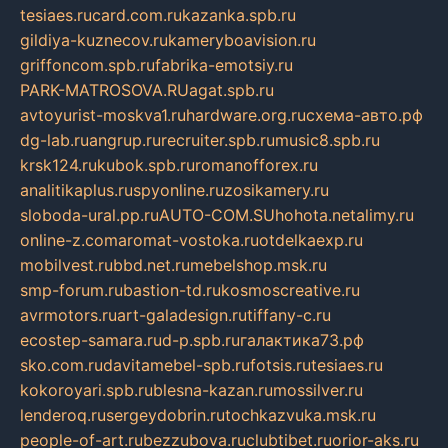
tesiaes.ru
card.com.ru
kazanka.spb.ru
gildiya-kuznecov.ru
kameryboavision.ru
griffoncom.spb.ru
fabrika-emotsiy.ru
PARK-MATROSOVA.RU
agat.spb.ru
avtoyurist-moskva1.ru
hardware.org.ru
схема-авто.рф
dg-lab.ru
angrup.ru
recruiter.spb.ru
music8.spb.ru
krsk124.ru
kubok.spb.ru
romanofforex.ru
analitikaplus.ru
spyonline.ru
zosikamery.ru
sloboda-ural.pp.ru
AUTO-COM.SU
hohota.net
alimy.ru
online-z.com
aromat-vostoka.ru
otdelkaexp.ru
mobilvest.ru
bbd.net.ru
mebelshop.msk.ru
smp-forum.ru
bastion-td.ru
kosmoscreative.ru
avrmotors.ru
art-galadesign.ru
tiffany-c.ru
ecostep-samara.ru
d-p.spb.ru
галактика73.рф
sko.com.ru
davitamebel-spb.ru
fotsis.ru
tesiaes.ru
kokoroyari.spb.ru
blesna-kazan.ru
mossilver.ru
lenderoq.ru
sergeydobrin.ru
tochkazvuka.msk.ru
people-of-art.ru
bezzubova.ru
clubtibet.ru
orior-aks.ru