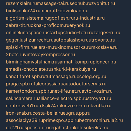
rezemkleim.ru
massage-tai.ru
seonub.ru
zvonitut.ru
biolisichka24.ru
mncraft-download.ru
algoritm-sistema.ru
godflesh.ru
ru-industria.ru
zebra-tlt.ru
okna-proficom.ru
erynok.ru
onlinekinospace.ru
startupstudio-fefu.ru
zarges-ru.ru
gegenjustizunrecht.ru
autobalashov.ru
utrovortu.ru
spiski-firm.ru
elara-m.ru
kinomusorka.ru
mkcslava.ru
2bets.ru
vintovoykompressor.ru
birminghamvsfulham.ru
sarmat-komp.ru
pioneeri.ru
amadis-chocolate.ru
shkurki-karakulya.ru
kanotiforet.spb.ru
tutmassage.ru
ecolog.org.ru
praga.spb.ru
falcorussia.ru
autodoctorservis.ru
kamertondom.spb.ru
net-life.net.ru
avto-vozim.ru
sakhcamera.ru
alliance-electro.spb.ru
stroyavt.ru
controlweb1.ru
tdsak74.ru
kinzozo-ru.ru
kvotka.ru
iron-snab.ru
costa-bella.ru
eugrus.pp.ru
associaciya39.ru
primexpo.spb.ru
bezmorchin.ru
ia2.ru
cpt21.ru
ispecspb.ru
regahost.ru
kolosok-elita.ru