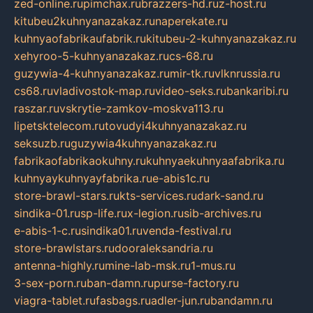
zed-online.ru
pimchax.ru
brazzers-hd.ru
z-host.ru
kitubeu2kuhnyanazakaz.ru
naperekate.ru
kuhnyaofabrikaufabrik.ru
kitubeu-2-kuhnyanazakaz.ru
xehyroo-5-kuhnyanazakaz.ru
cs-68.ru
guzywia-4-kuhnyanazakaz.ru
mir-tk.ru
vlknrussia.ru
cs68.ru
vladivostok-map.ru
video-seks.ru
bankaribi.ru
raszar.ru
vskrytie-zamkov-moskva113.ru
lipetsktelecom.ru
tovudyi4kuhnyanazakaz.ru
seksuzb.ru
guzywia4kuhnyanazakaz.ru
fabrikaofabrikaokuhny.ru
kuhnyaekuhnyaafabrika.ru
kuhnyaykuhnyayfabrika.ru
e-abis1c.ru
store-brawl-stars.ru
kts-services.ru
dark-sand.ru
sindika-01.ru
sp-life.ru
x-legion.ru
sib-archives.ru
e-abis-1-c.ru
sindika01.ru
venda-festival.ru
store-brawlstars.ru
dooraleksandria.ru
antenna-highly.ru
mine-lab-msk.ru
1-mus.ru
3-sex-porn.ru
ban-damn.ru
purse-factory.ru
viagra-tablet.ru
fasbags.ru
adler-jun.ru
bandamn.ru