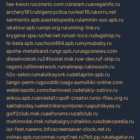
tae-kwon.ru
consrio.com.ru
insiam.ru
avegainfo.ru
archery161.ru
bigencyclica.ru
vlast16.ru
korru.net
sarmiento.spb.su
extelopedia.ru
lammin-suo.spb.ru
iskatour.spb.ru
snpi.org.ru
running-line.ru
krygeva-spa.ru
chel.net.ru
rust-loco.ru
dugshop.ru
hl-beta.spb.ru
school494.spb.ru
mymubaby.ru
epoha-metalband.ru
ngr.spb.ru
rusgosnews.com
dieselvostok.ru
24hostel.msk.ru
w-dev.ru
f-ship.ru
regsmi.ru
filmnetwork.ru
malinasp.ru
kinosvin.ru
h2o-salon.ru
malutkayork.ru
deltaprim.spb.ru
tango-perm.ru
gooddir.ru
sgv.su
multiki-online.com
webkrasotki.com
cherinvest.ru
detskiy-ostrov.ru
ankou.spb.ru
alvesta1.ru
pdf-creator.ru
nix-files.org.ru
sakhatoday.ru
elektrikersymboler.ru
sputnikyes.ru
golf2club.msk.ru
aeforums.ru
zallclub.ru
multimodal.msk.ru
habaigry.ru
haikko.ru
sobakopedia.ru
isz-fest.ru
ewnc.info
screensaver-clock.net.ru
volnav.spb.ru
comnat.ru
npf.net.ru
7bit.pp.ru
kalugatur.ru