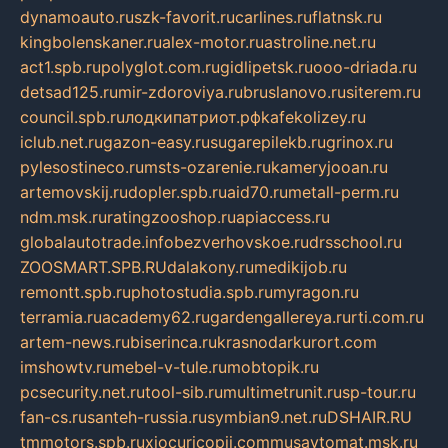
dynamoauto.ru
szk-favorit.ru
carlines.ru
flatnsk.ru
kingbolenskaner.ru
alex-motor.ru
astroline.net.ru
act1.spb.ru
polyglot.com.ru
gidlipetsk.ru
ooo-driada.ru
detsad125.ru
mir-zdoroviya.ru
bruslanovo.ru
siterem.ru
council.spb.ru
лодкипатриот.рф
kafekolizey.ru
iclub.net.ru
gazon-easy.ru
sugarepilekb.ru
grinox.ru
pylesostineco.ru
msts-ozarenie.ru
kameryjooan.ru
artemovskij.ru
dopler.spb.ru
aid70.ru
metall-perm.ru
ndm.msk.ru
ratingzooshop.ru
apiaccess.ru
globalautotrade.info
bezverhovskoe.ru
drsschool.ru
ZOOSMART.SPB.RU
dalakony.ru
medikijob.ru
remontt.spb.ru
photostudia.spb.ru
myragon.ru
terramia.ru
academy62.ru
gardengallereya.ru
rti.com.ru
artem-news.ru
biserinca.ru
krasnodarkurort.com
imshowtv.ru
mebel-v-tule.ru
mobtopik.ru
pcsecurity.net.ru
tool-sib.ru
multimetrunit.ru
sp-tour.ru
fan-cs.ru
santeh-russia.ru
symbian9.net.ru
DSHAIR.RU
tmmotors.spb.ru
xjocuricopii.com
musavtomat.msk.ru