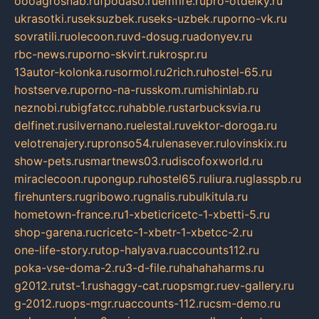
oooagrosnab.ru
fpodaso.ru
emfire.ru
pro-otdelky.ru
ukrasotki.ru
seksuzbek.ru
seks-uzbek.ru
porno-vk.ru
sovratili.ru
olecoon.ru
vd-dosug.ru
adonyev.ru
rbc-news.ru
porno-skvirt.ru
krospr.ru
13autor-kolonka.ru
sormol.ru
2rich.ru
hostel-65.ru
hostserve.ru
porno-na-russkom.ru
mishinlab.ru
neznobi.ru
bigfatcc.ru
habble.ru
starbucksvia.ru
delfinet.ru
silvernano.ru
elestal.ru
vektor-doroga.ru
velotrenajery.ru
pronso54.ru
lenasever.ru
lovinskix.ru
show-pets.ru
smartnews03.ru
discofoxworld.ru
miraclecoon.ru
pongup.ru
hostel65.ru
liura.ru
glasspb.ru
firehunters.ru
gribowo.ru
gnalis.ru
bulkitula.ru
hometown-france.ru
1-xbeticricetc-1-xbetti-5.ru
shop-garena.ru
cricetc-1-xbetr-1-xbetcc-2.ru
one-life-story.ru
top-halyava.ru
accounts112.ru
poka-vse-doma-2.ru
3-d-file.ru
hahahaharms.ru
g2012.ru
tst-1.ru
shaggy-cat.ru
opsmgr.ru
ev-gallery.ru
g-2012.ru
ops-mgr.ru
accounts-112.ru
csm-demo.ru