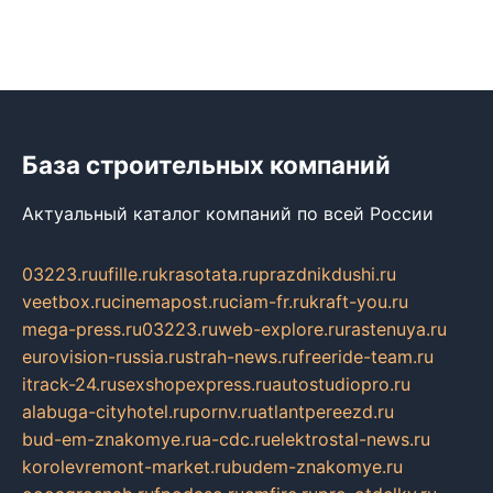
База строительных компаний
Актуальный каталог компаний по всей России
03223.ru
ufille.ru
krasotata.ru
prazdnikdushi.ru
veetbox.ru
cinemapost.ru
ciam-fr.ru
kraft-you.ru
mega-press.ru
03223.ru
web-explore.ru
rastenuya.ru
eurovision-russia.ru
strah-news.ru
freeride-team.ru
itrack-24.ru
sexshopexpress.ru
autostudiopro.ru
alabuga-cityhotel.ru
pornv.ru
atlantpereezd.ru
bud-em-znakomye.ru
a-cdc.ru
elektrostal-news.ru
korolevremont-market.ru
budem-znakomye.ru