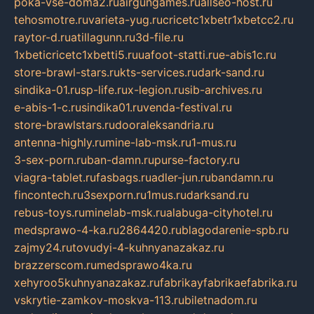
poka-vse-doma2.ru
airgungames.ru
allseo-host.ru
tehosmotre.ru
varieta-yug.ru
cricetc1xbetr1xbetcc2.ru
raytor-d.ru
atillagunn.ru
3d-file.ru
1xbeticricetc1xbetti5.ru
uafoot-statti.ru
e-abis1c.ru
store-brawl-stars.ru
kts-services.ru
dark-sand.ru
sindika-01.ru
sp-life.ru
x-legion.ru
sib-archives.ru
e-abis-1-c.ru
sindika01.ru
venda-festival.ru
store-brawlstars.ru
dooraleksandria.ru
antenna-highly.ru
mine-lab-msk.ru
1-mus.ru
3-sex-porn.ru
ban-damn.ru
purse-factory.ru
viagra-tablet.ru
fasbags.ru
adler-jun.ru
bandamn.ru
fincontech.ru
3sexporn.ru
1mus.ru
darksand.ru
rebus-toys.ru
minelab-msk.ru
alabuga-cityhotel.ru
medsprawo-4-ka.ru
2864420.ru
blagodarenie-spb.ru
zajmy24.ru
tovudyi-4-kuhnyanazakaz.ru
brazzerscom.ru
medsprawo4ka.ru
xehyroo5kuhnyanazakaz.ru
fabrikayfabrikaefabrika.ru
vskrytie-zamkov-moskva-113.ru
biletnadom.ru