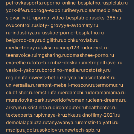
petrovkasports.ru
porno-online-besplatno.ru
splclub.ru
york-life.ru
doroga-expo.ru
ribery.ru
cleanmedicine.ru
slovar-ivrit.ru
porno-video-besplatno.ru
seks-365.ru
ovucontrol.ru
sloty-igrovyye-avtomaty.ru
ru-industriya.ru
russkoe-porno-besplatno.ru
belgorod-day.ru
digilith.ru
pichkurovlab.ru
medic-today.ru
taksu.ru
comp123.ru
don-ykt.ru
teensvoice.ru
imgsharing.ru
domashnee-porno.ru
eva-elfie.ru
foto-tur.ru
biz-doska.ru
metropoltravel.ru
veslo-i-yakor.ru
borodino-media.ru
rostotsky.ru
regionufa.ru
weiss-bet.ru
zaryna.ru
casinotablet.ru
universalia.ru
remont-mebeli-moscow.ru
termomur.ru
clubfisher.ru
remstirufa.ru
erdamchi.ru
doramamama.ru
muraviovka-park.ru
worldofwoman.ru
clean-dreams.ru
arkrym.ru
kristinita.ru
dircomputer.ru
healthenter.ru
textexperts.ru
pivnaya-kruzhka.ru
kinofilmy-2021.ru
demolalapaluza.ru
tanyavanya.ru
remstir-tolyatti.ru
msdip.ru
jdol.ru
sokolovr.ru
newtech-spb.ru