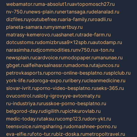
webamator.ru
ma-absolut1.ru
avtopomosch27.ru
nv-750.ru
news-plain.ru
nertansaga.ru
delanalad.ru
dizfiles.ru
youtubefree.ru
aria-family.ru
roadli.ru
planeta-samara.ru
mysmartbuy.ru
matrasy-kemerovo.ru
ashanet.ru
trade-farm.ru
dotcustoms.ru
domizbrusa9x12spb.ru
autodamp.ru
narasimha.ru
djcommodities.ru
nv750.ru
x-ton.ru
newsplain.ru
cardvoice.ru
modopaper.ru
manunae.ru
gbget.ru
alfeihavsalnassr.ru
madoma.ru
tajuncos.ru
petrovkasports.ru
porno-online-besplatno.ru
splclub.ru
york-life.ru
doroga-expo.ru
ribery.ru
cleanmedicine.ru
slovar-ivrit.ru
porno-video-besplatno.ru
seks-365.ru
ovucontrol.ru
sloty-igrovyye-avtomaty.ru
ru-industriya.ru
russkoe-porno-besplatno.ru
belgorod-day.ru
digilith.ru
pichkurovlab.ru
medic-today.ru
taksu.ru
comp123.ru
don-ykt.ru
teensvoice.ru
imgsharing.ru
domashnee-porno.ru
eva-elfie.ru
foto-tur.ru
biz-doska.ru
metropoltravel.ru