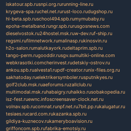
iskatour.spb.ru
snpi.org.ru
running-line.ru
krygeva-spa.ru
chel.net.ru
rust-loco.ru
dugshop.ru
hl-beta.spb.ru
school494.spb.ru
mymubaby.ru
epoha-metalband.ru
ngr.spb.ru
rusgosnews.com
dieselvostok.ru
24hostel.msk.ru
w-dev.ru
f-ship.ru
regsmi.ru
filmnetwork.ru
malinasp.ru
kinosvin.ru
h2o-salon.ru
malutkayork.ru
deltaprim.spb.ru
tango-perm.ru
gooddir.ru
sgv.su
multiki-online.com
webkrasotki.com
cherinvest.ru
detskiy-ostrov.ru
ankou.spb.ru
alvesta1.ru
pdf-creator.ru
nix-files.org.ru
sakhatoday.ru
elektrikersymboler.ru
sputnikyes.ru
golf2club.msk.ru
aeforums.ru
zallclub.ru
multimodal.msk.ru
habaigry.ru
haikko.ru
sobakopedia.ru
isz-fest.ru
ewnc.info
screensaver-clock.net.ru
volnav.spb.ru
comnat.ru
npf.net.ru
7bit.pp.ru
kalugatur.ru
tesiaes.ru
card.com.ru
kazanka.spb.ru
gildiya-kuznecov.ru
kameryboavision.ru
griffoncom.spb.ru
fabrika-emotsiy.ru