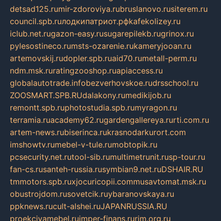
detsad125.ru
mir-zdoroviya.ru
bruslanovo.ru
siterem.ru
council.spb.ru
лодкипатриот.рф
kafekolizey.ru
iclub.net.ru
gazon-easy.ru
sugarepilekb.ru
grinox.ru
pylesostineco.ru
msts-ozarenie.ru
kameryjooan.ru
artemovskij.ru
dopler.spb.ru
aid70.ru
metall-perm.ru
ndm.msk.ru
ratingzooshop.ru
apiaccess.ru
globalautotrade.info
bezverhovskoe.ru
drsschool.ru
ZOOSMART.SPB.RU
dalakony.ru
medikijob.ru
remontt.spb.ru
photostudia.spb.ru
myragon.ru
terramia.ru
academy62.ru
gardengallereya.ru
rti.com.ru
artem-news.ru
biserinca.ru
krasnodarkurort.com
imshowtv.ru
mebel-v-tule.ru
mobtopik.ru
pcsecurity.net.ru
tool-sib.ru
multimetrunit.ru
sp-tour.ru
fan-cs.ru
santeh-russia.ru
symbian9.net.ru
DSHAIR.RU
tmmotors.spb.ru
xjocuricopii.com
musavtomat.msk.ru
obustrojdom.ru
sovetcik.ru
ybaranovskaya.ru
ppknews.ru
cult-alshei.ru
JAPANRUSSIA.RU
proekciyamebel.ru
imper-finans.ru
rim.org.ru