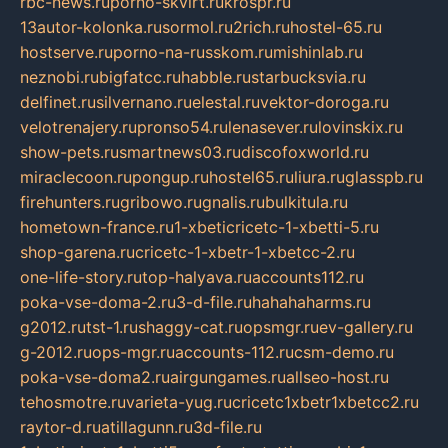
rbc-news.ru
porno-skvirt.ru
krospr.ru
13autor-kolonka.ru
sormol.ru
2rich.ru
hostel-65.ru
hostserve.ru
porno-na-russkom.ru
mishinlab.ru
neznobi.ru
bigfatcc.ru
habble.ru
starbucksvia.ru
delfinet.ru
silvernano.ru
elestal.ru
vektor-doroga.ru
velotrenajery.ru
pronso54.ru
lenasever.ru
lovinskix.ru
show-pets.ru
smartnews03.ru
discofoxworld.ru
miraclecoon.ru
pongup.ru
hostel65.ru
liura.ru
glasspb.ru
firehunters.ru
gribowo.ru
gnalis.ru
bulkitula.ru
hometown-france.ru
1-xbeticricetc-1-xbetti-5.ru
shop-garena.ru
cricetc-1-xbetr-1-xbetcc-2.ru
one-life-story.ru
top-halyava.ru
accounts112.ru
poka-vse-doma-2.ru
3-d-file.ru
hahahaharms.ru
g2012.ru
tst-1.ru
shaggy-cat.ru
opsmgr.ru
ev-gallery.ru
g-2012.ru
ops-mgr.ru
accounts-112.ru
csm-demo.ru
poka-vse-doma2.ru
airgungames.ru
allseo-host.ru
tehosmotre.ru
varieta-yug.ru
cricetc1xbetr1xbetcc2.ru
raytor-d.ru
atillagunn.ru
3d-file.ru