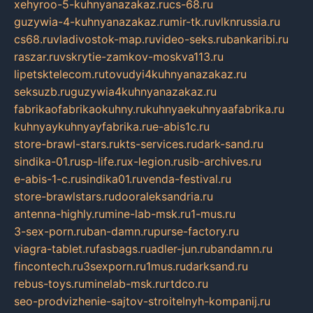
xehyroo-5-kuhnyanazakaz.ru
cs-68.ru
guzywia-4-kuhnyanazakaz.ru
mir-tk.ru
vlknrussia.ru
cs68.ru
vladivostok-map.ru
video-seks.ru
bankaribi.ru
raszar.ru
vskrytie-zamkov-moskva113.ru
lipetsktelecom.ru
tovudyi4kuhnyanazakaz.ru
seksuzb.ru
guzywia4kuhnyanazakaz.ru
fabrikaofabrikaokuhny.ru
kuhnyaekuhnyaafabrika.ru
kuhnyaykuhnyayfabrika.ru
e-abis1c.ru
store-brawl-stars.ru
kts-services.ru
dark-sand.ru
sindika-01.ru
sp-life.ru
x-legion.ru
sib-archives.ru
e-abis-1-c.ru
sindika01.ru
venda-festival.ru
store-brawlstars.ru
dooraleksandria.ru
antenna-highly.ru
mine-lab-msk.ru
1-mus.ru
3-sex-porn.ru
ban-damn.ru
purse-factory.ru
viagra-tablet.ru
fasbags.ru
adler-jun.ru
bandamn.ru
fincontech.ru
3sexporn.ru
1mus.ru
darksand.ru
rebus-toys.ru
minelab-msk.ru
rtdco.ru
seo-prodvizhenie-sajtov-stroitelnyh-kompanij.ru