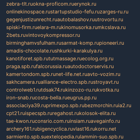
zebra-tlt.ru
okna-proficom.ru
erynok.ru
onlinekinospace.ru
startupstudio-fefu.ru
zarges-ru.ru
gegenjustizunrecht.ru
autobalashov.ru
utrovortu.ru
spiski-firm.ru
elara-m.ru
kinomusorka.ru
mkcslava.ru
2bets.ru
vintovoykompressor.ru
birminghamvsfulham.ru
sarmat-komp.ru
pioneeri.ru
amadis-chocolate.ru
shkurki-karakulya.ru
kanotiforet.spb.ru
tutmassage.ru
ecolog.org.ru
praga.spb.ru
falcorussia.ru
autodoctorservis.ru
kamertondom.spb.ru
net-life.net.ru
avto-vozim.ru
sakhcamera.ru
alliance-electro.spb.ru
stroyavt.ru
controlweb1.ru
tdsak74.ru
kinzozo-ru.ru
kvotka.ru
iron-snab.ru
costa-bella.ru
eugrus.pp.ru
associaciya39.ru
primexpo.spb.ru
bezmorchin.ru
ia2.ru
cpt21.ru
ispecspb.ru
regahost.ru
kolosok-elita.ru
tae-kwon.ru
consrio.com.ru
insiam.ru
avegainfo.ru
archery161.ru
bigencyclica.ru
vlast16.ru
korru.net
sarmiento.spb.su
extelopedia.ru
lammin-suo.spb.ru