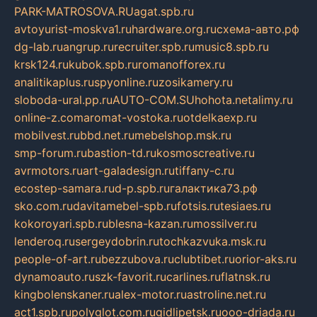
PARK-MATROSOVA.RU
agat.spb.ru
avtoyurist-moskva1.ru
hardware.org.ru
схема-авто.рф
dg-lab.ru
angrup.ru
recruiter.spb.ru
music8.spb.ru
krsk124.ru
kubok.spb.ru
romanofforex.ru
analitikaplus.ru
spyonline.ru
zosikamery.ru
sloboda-ural.pp.ru
AUTO-COM.SU
hohota.net
alimy.ru
online-z.com
aromat-vostoka.ru
otdelkaexp.ru
mobilvest.ru
bbd.net.ru
mebelshop.msk.ru
smp-forum.ru
bastion-td.ru
kosmoscreative.ru
avrmotors.ru
art-galadesign.ru
tiffany-c.ru
ecostep-samara.ru
d-p.spb.ru
галактика73.рф
sko.com.ru
davitamebel-spb.ru
fotsis.ru
tesiaes.ru
kokoroyari.spb.ru
blesna-kazan.ru
mossilver.ru
lenderoq.ru
sergeydobrin.ru
tochkazvuka.msk.ru
people-of-art.ru
bezzubova.ru
clubtibet.ru
orior-aks.ru
dynamoauto.ru
szk-favorit.ru
carlines.ru
flatnsk.ru
kingbolenskaner.ru
alex-motor.ru
astroline.net.ru
act1.spb.ru
polyglot.com.ru
gidlipetsk.ru
ooo-driada.ru