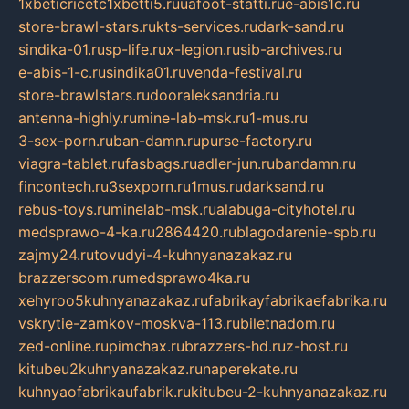
1xbeticricetc1xbetti5.ru
uafoot-statti.ru
e-abis1c.ru
store-brawl-stars.ru
kts-services.ru
dark-sand.ru
sindika-01.ru
sp-life.ru
x-legion.ru
sib-archives.ru
e-abis-1-c.ru
sindika01.ru
venda-festival.ru
store-brawlstars.ru
dooraleksandria.ru
antenna-highly.ru
mine-lab-msk.ru
1-mus.ru
3-sex-porn.ru
ban-damn.ru
purse-factory.ru
viagra-tablet.ru
fasbags.ru
adler-jun.ru
bandamn.ru
fincontech.ru
3sexporn.ru
1mus.ru
darksand.ru
rebus-toys.ru
minelab-msk.ru
alabuga-cityhotel.ru
medsprawo-4-ka.ru
2864420.ru
blagodarenie-spb.ru
zajmy24.ru
tovudyi-4-kuhnyanazakaz.ru
brazzerscom.ru
medsprawo4ka.ru
xehyroo5kuhnyanazakaz.ru
fabrikayfabrikaefabrika.ru
vskrytie-zamkov-moskva-113.ru
biletnadom.ru
zed-online.ru
pimchax.ru
brazzers-hd.ru
z-host.ru
kitubeu2kuhnyanazakaz.ru
naperekate.ru
kuhnyaofabrikaufabrik.ru
kitubeu-2-kuhnyanazakaz.ru