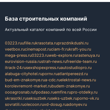
База строительных компаний
Актуальный каталог компаний по всей России
03223.ru
ufille.ru
krasotata.ru
prazdnikdushi.ru
veetbox.ru
cinemapost.ru
ciam-fr.ru
kraft-you.ru
mega-press.ru
03223.ru
web-explore.ru
rastenuya.ru
eurovision-russia.ru
strah-news.ru
freeride-team.ru
itrack-24.ru
sexshopexpress.ru
autostudiopro.ru
alabuga-cityhotel.ru
pornv.ru
atlantpereezd.ru
bud-em-znakomye.ru
a-cdc.ru
elektrostal-news.ru
korolevremont-market.ru
budem-znakomye.ru
oooagrosnab.ru
fpodaso.ru
emfire.ru
pro-otdelky.ru
ukrasotki.ru
seksuzbek.ru
seks-uzbek.ru
porno-vk.ru
sovratili.ru
olecoon.ru
vd-dosug.ru
adonyev.ru