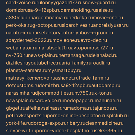
card-voice.ru
rulonnyygazon177.ru
snow-guard.ru
domizbrusa-9x12spb.ru
demaholding.ru
aalse.ru
a380club.ru
argentinamia.ru
perkoka.ru
movie-one.ru
perk-oka.ru
g-octopus.ru
sibarchives.ru
andreislyusar.ru
naruto-x.ru
pursefactory.ru
tor-lyubov-i-grom.ru
spayderhed-2022.ru
movieone.ru
evro-dez.ru
webamator.ru
ma-absolut1.ru
avtopomosch27.ru
nv-750.ru
news-plain.ru
nertansaga.ru
delanalad.ru
dizfiles.ru
youtubefree.ru
aria-family.ru
roadli.ru
planeta-samara.ru
mysmartbuy.ru
matrasy-kemerovo.ru
ashanet.ru
trade-farm.ru
dotcustoms.ru
domizbrusa9x12spb.ru
autodamp.ru
narasimha.ru
djcommodities.ru
nv750.ru
x-ton.ru
newsplain.ru
cardvoice.ru
modopaper.ru
manunae.ru
gbget.ru
alfeihavsalnassr.ru
madoma.ru
tajuncos.ru
petrovkasports.ru
porno-online-besplatno.ru
splclub.ru
york-life.ru
doroga-expo.ru
ribery.ru
cleanmedicine.ru
slovar-ivrit.ru
porno-video-besplatno.ru
seks-365.ru