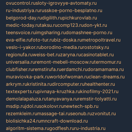
ovucontrol.ru
sloty-igrovyye-avtomaty.ru
ru-industriya.ru
russkoe-porno-besplatno.ru
belgorod-day.ru
digilith.ru
pichkurovlab.ru
medic-today.ru
taksu.ru
comp123.ru
don-ykt.ru
teensvoice.ru
imgsharing.ru
domashnee-porno.ru
eva-elfie.ru
foto-tur.ru
biz-doska.ru
metropoltravel.ru
veslo-i-yakor.ru
borodino-media.ru
rostotsky.ru
regionufa.ru
weiss-bet.ru
zaryna.ru
casinotablet.ru
universalia.ru
remont-mebeli-moscow.ru
termomur.ru
clubfisher.ru
remstirufa.ru
erdamchi.ru
doramamama.ru
muraviovka-park.ru
worldofwoman.ru
clean-dreams.ru
arkrym.ru
kristinita.ru
dircomputer.ru
healthenter.ru
textexperts.ru
pivnaya-kruzhka.ru
kinofilmy-2021.ru
demolalapaluza.ru
tanyavanya.ru
remstir-tolyatti.ru
msdip.ru
jdol.ru
sokolovr.ru
newtech-spb.ru
rezemkleim.ru
massage-tai.ru
seonub.ru
zvonitut.ru
biolisichka24.ru
mncraft-download.ru
algoritm-sistema.ru
godflesh.ru
ru-industria.ru