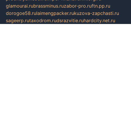
glamourai.ru
brassminus.ru
zabor-pro.ru
ftn.pp.ru
dorogoe58.ru
laimengpacker.ru
kuzova-zapchasti.ru
sageerp.ru
taxodrom.ru
dsrazvitie.ru
hardcity.net.ru
ratinghomegames.ru
topservice25.ru
gubernyan.ru
gtglasslined.ru
ii4.ru
tssport.spb.ru
andorra24.com
blackwallstreet.ru
oboimos.ru
optim-doors.com.ru
ikuch.ru
nycr.org.ru
npa21.ru
vremya-ch.spb.ru
desert000.ru
ivtorgi.ru
ifiori.ru
catalog-statei.ru
dcv.org.ru
spetsmaster174.ru
ipkameryhiseeu.ru
dum26.ru
ruspol.spb.ru
fr-opendp.ru
kam-solnyshko.ru
cheyenne-arapaho.ru
sevzapmetal.spb.ru
ted-lapidus.spb.ru
parasite-eliminator.ru
sigma-complete.ru
modernworld.ru
dama-moda.ru
eholot-group.ru
sk-nvkz.ru
DRONGOLD.RU
democratia2.ru
i-farmer.ru
mass-sport.org
jablonex.spb.ru
bookmess.ru
linkword.ru
refineua.com.ru
cs-spec.net.ru
altay-mebel.ru
DNK-THEATRE.RU
mechaniks.spb.ru
ipcamtechage.ru