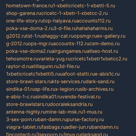
hometown-france.ru
1-xbeticricetc-1-xbetti-5.ru
shop-garena.ru
cricetc-1-xbetr-1-xbetcc-2.ru
one-life-story.ru
top-halyava.ru
accounts112.ru
poka-vse-doma-2.ru
3-d-file.ru
hahahaharms.ru
g2012.ru
tst-1.ru
shaggy-cat.ru
opsmgr.ru
ev-gallery.ru
g-2012.ru
ops-mgr.ru
accounts-112.ru
csm-demo.ru
poka-vse-doma2.ru
airgungames.ru
allseo-host.ru
tehosmotre.ru
varieta-yug.ru
cricetc1xbetr1xbetcc2.ru
raytor-d.ru
atillagunn.ru
3d-file.ru
1xbeticricetc1xbetti5.ru
uafoot-statti.ru
e-abis1c.ru
store-brawl-stars.ru
kts-services.ru
dark-sand.ru
sindika-01.ru
sp-life.ru
x-legion.ru
sib-archives.ru
e-abis-1-c.ru
sindika01.ru
venda-festival.ru
store-brawlstars.ru
dooraleksandria.ru
antenna-highly.ru
mine-lab-msk.ru
1-mus.ru
3-sex-porn.ru
ban-damn.ru
purse-factory.ru
viagra-tablet.ru
fasbags.ru
adler-jun.ru
bandamn.ru
fincontech.ru
3sexporn.ru
1mus.ru
darksand.ru