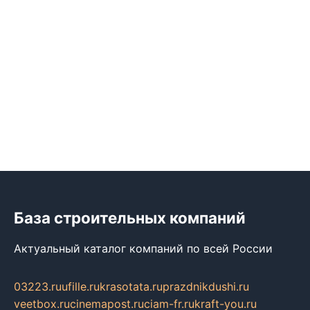
База строительных компаний
Актуальный каталог компаний по всей России
03223.ru
ufille.ru
krasotata.ru
prazdnikdushi.ru
veetbox.ru
cinemapost.ru
ciam-fr.ru
kraft-you.ru