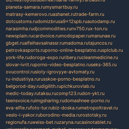
planeta-samara.ru
mysmartbuy.ru
matrasy-kemerovo.ru
ashanet.ru
trade-farm.ru
dotcustoms.ru
domizbrusa9x12spb.ru
autodamp.ru
narasimha.ru
djcommodities.ru
nv750.ru
x-ton.ru
newsplain.ru
cardvoice.ru
modopaper.ru
manunae.ru
gbget.ru
alfeihavsalnassr.ru
madoma.ru
tajuncos.ru
petrovkasports.ru
porno-online-besplatno.ru
splclub.ru
york-life.ru
doroga-expo.ru
ribery.ru
cleanmedicine.ru
slovar-ivrit.ru
porno-video-besplatno.ru
seks-365.ru
ovucontrol.ru
sloty-igrovyye-avtomaty.ru
ru-industriya.ru
russkoe-porno-besplatno.ru
belgorod-day.ru
digilith.ru
pichkurovlab.ru
medic-today.ru
taksu.ru
comp123.ru
don-ykt.ru
teensvoice.ru
imgsharing.ru
domashnee-porno.ru
eva-elfie.ru
foto-tur.ru
biz-doska.ru
metropoltravel.ru
veslo-i-yakor.ru
borodino-media.ru
rostotsky.ru
regionufa.ru
weiss-bet.ru
zaryna.ru
casinotablet.ru