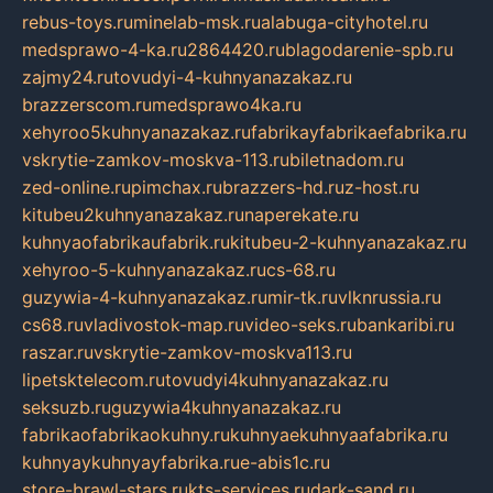
rebus-toys.ru
minelab-msk.ru
alabuga-cityhotel.ru
medsprawo-4-ka.ru
2864420.ru
blagodarenie-spb.ru
zajmy24.ru
tovudyi-4-kuhnyanazakaz.ru
brazzerscom.ru
medsprawo4ka.ru
xehyroo5kuhnyanazakaz.ru
fabrikayfabrikaefabrika.ru
vskrytie-zamkov-moskva-113.ru
biletnadom.ru
zed-online.ru
pimchax.ru
brazzers-hd.ru
z-host.ru
kitubeu2kuhnyanazakaz.ru
naperekate.ru
kuhnyaofabrikaufabrik.ru
kitubeu-2-kuhnyanazakaz.ru
xehyroo-5-kuhnyanazakaz.ru
cs-68.ru
guzywia-4-kuhnyanazakaz.ru
mir-tk.ru
vlknrussia.ru
cs68.ru
vladivostok-map.ru
video-seks.ru
bankaribi.ru
raszar.ru
vskrytie-zamkov-moskva113.ru
lipetsktelecom.ru
tovudyi4kuhnyanazakaz.ru
seksuzb.ru
guzywia4kuhnyanazakaz.ru
fabrikaofabrikaokuhny.ru
kuhnyaekuhnyaafabrika.ru
kuhnyaykuhnyayfabrika.ru
e-abis1c.ru
store-brawl-stars.ru
kts-services.ru
dark-sand.ru