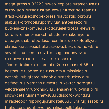
mega-press.ru
03223.ru
web-explore.ru
rastenuya.ru
eurovision-russia.ru
strah-news.ru
freeride-team.ru
itrack-24.ru
sexshopexpress.ru
autostudiopro.ru
alabuga-cityhotel.ru
pornv.ru
atlantpereezd.ru
bud-em-znakomye.ru
a-cdc.ru
elektrostal-news.ru
korolevremont-market.ru
budem-znakomye.ru
oooagrosnab.ru
fpodaso.ru
emfire.ru
pro-otdelky.ru
ukrasotki.ru
seksuzbek.ru
seks-uzbek.ru
porno-vk.ru
sovratili.ru
olecoon.ru
vd-dosug.ru
adonyev.ru
rbc-news.ru
porno-skvirt.ru
krospr.ru
13autor-kolonka.ru
sormol.ru
2rich.ru
hostel-65.ru
hostserve.ru
porno-na-russkom.ru
mishinlab.ru
neznobi.ru
bigfatcc.ru
habble.ru
starbucksvia.ru
delfinet.ru
silvernano.ru
elestal.ru
vektor-doroga.ru
velotrenajery.ru
pronso54.ru
lenasever.ru
lovinskix.ru
show-pets.ru
smartnews03.ru
discofoxworld.ru
miraclecoon.ru
pongup.ru
hostel65.ru
liura.ru
glasspb.ru
firehunters.ru
gribowo.ru
gnalis.ru
bulkitula.ru