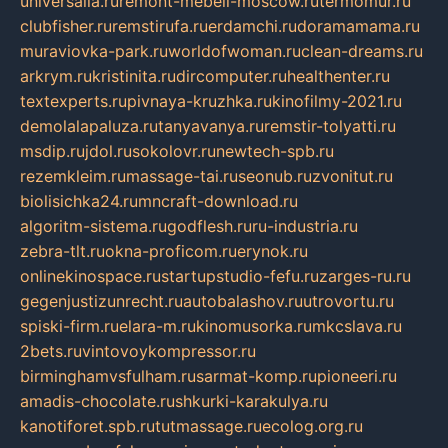
universalia.ru
remont-mebeli-moscow.ru
termomur.ru
clubfisher.ru
remstirufa.ru
erdamchi.ru
doramamama.ru
muraviovka-park.ru
worldofwoman.ru
clean-dreams.ru
arkrym.ru
kristinita.ru
dircomputer.ru
healthenter.ru
textexperts.ru
pivnaya-kruzhka.ru
kinofilmy-2021.ru
demolalapaluza.ru
tanyavanya.ru
remstir-tolyatti.ru
msdip.ru
jdol.ru
sokolovr.ru
newtech-spb.ru
rezemkleim.ru
massage-tai.ru
seonub.ru
zvonitut.ru
biolisichka24.ru
mncraft-download.ru
algoritm-sistema.ru
godflesh.ru
ru-industria.ru
zebra-tlt.ru
okna-proficom.ru
erynok.ru
onlinekinospace.ru
startupstudio-fefu.ru
zarges-ru.ru
gegenjustizunrecht.ru
autobalashov.ru
utrovortu.ru
spiski-firm.ru
elara-m.ru
kinomusorka.ru
mkcslava.ru
2bets.ru
vintovoykompressor.ru
birminghamvsfulham.ru
sarmat-komp.ru
pioneeri.ru
amadis-chocolate.ru
shkurki-karakulya.ru
kanotiforet.spb.ru
tutmassage.ru
ecolog.org.ru