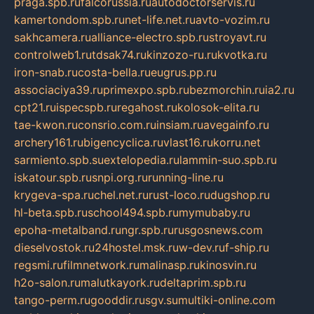
praga.spb.ru
falcorussia.ru
autodoctorservis.ru
kamertondom.spb.ru
net-life.net.ru
avto-vozim.ru
sakhcamera.ru
alliance-electro.spb.ru
stroyavt.ru
controlweb1.ru
tdsak74.ru
kinzozo-ru.ru
kvotka.ru
iron-snab.ru
costa-bella.ru
eugrus.pp.ru
associaciya39.ru
primexpo.spb.ru
bezmorchin.ru
ia2.ru
cpt21.ru
ispecspb.ru
regahost.ru
kolosok-elita.ru
tae-kwon.ru
consrio.com.ru
insiam.ru
avegainfo.ru
archery161.ru
bigencyclica.ru
vlast16.ru
korru.net
sarmiento.spb.su
extelopedia.ru
lammin-suo.spb.ru
iskatour.spb.ru
snpi.org.ru
running-line.ru
krygeva-spa.ru
chel.net.ru
rust-loco.ru
dugshop.ru
hl-beta.spb.ru
school494.spb.ru
mymubaby.ru
epoha-metalband.ru
ngr.spb.ru
rusgosnews.com
dieselvostok.ru
24hostel.msk.ru
w-dev.ru
f-ship.ru
regsmi.ru
filmnetwork.ru
malinasp.ru
kinosvin.ru
h2o-salon.ru
malutkayork.ru
deltaprim.spb.ru
tango-perm.ru
gooddir.ru
sgv.su
multiki-online.com