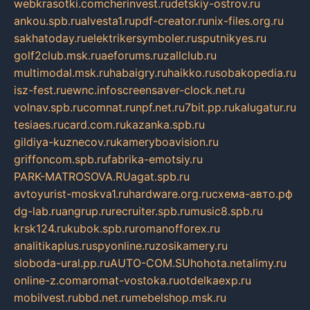
webkrasotki.com
cherinvest.ru
detskiy-ostrov.ru
ankou.spb.ru
alvesta1.ru
pdf-creator.ru
nix-files.org.ru
sakhatoday.ru
elektrikersymboler.ru
sputnikyes.ru
golf2club.msk.ru
aeforums.ru
zallclub.ru
multimodal.msk.ru
habaigry.ru
haikko.ru
sobakopedia.ru
isz-fest.ru
ewnc.info
screensaver-clock.net.ru
volnav.spb.ru
comnat.ru
npf.net.ru
7bit.pp.ru
kalugatur.ru
tesiaes.ru
card.com.ru
kazanka.spb.ru
gildiya-kuznecov.ru
kameryboavision.ru
griffoncom.spb.ru
fabrika-emotsiy.ru
PARK-MATROSOVA.RU
agat.spb.ru
avtoyurist-moskva1.ru
hardware.org.ru
схема-авто.рф
dg-lab.ru
angrup.ru
recruiter.spb.ru
music8.spb.ru
krsk124.ru
kubok.spb.ru
romanofforex.ru
analitikaplus.ru
spyonline.ru
zosikamery.ru
sloboda-ural.pp.ru
AUTO-COM.SU
hohota.net
alimy.ru
online-z.com
aromat-vostoka.ru
otdelkaexp.ru
mobilvest.ru
bbd.net.ru
mebelshop.msk.ru