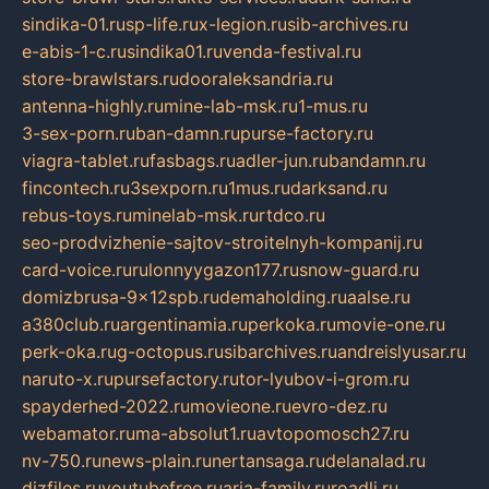
sindika-01.ru
sp-life.ru
x-legion.ru
sib-archives.ru
e-abis-1-c.ru
sindika01.ru
venda-festival.ru
store-brawlstars.ru
dooraleksandria.ru
antenna-highly.ru
mine-lab-msk.ru
1-mus.ru
3-sex-porn.ru
ban-damn.ru
purse-factory.ru
viagra-tablet.ru
fasbags.ru
adler-jun.ru
bandamn.ru
fincontech.ru
3sexporn.ru
1mus.ru
darksand.ru
rebus-toys.ru
minelab-msk.ru
rtdco.ru
seo-prodvizhenie-sajtov-stroitelnyh-kompanij.ru
card-voice.ru
rulonnyygazon177.ru
snow-guard.ru
domizbrusa-9x12spb.ru
demaholding.ru
aalse.ru
a380club.ru
argentinamia.ru
perkoka.ru
movie-one.ru
perk-oka.ru
g-octopus.ru
sibarchives.ru
andreislyusar.ru
naruto-x.ru
pursefactory.ru
tor-lyubov-i-grom.ru
spayderhed-2022.ru
movieone.ru
evro-dez.ru
webamator.ru
ma-absolut1.ru
avtopomosch27.ru
nv-750.ru
news-plain.ru
nertansaga.ru
delanalad.ru
dizfiles.ru
youtubefree.ru
aria-family.ru
roadli.ru