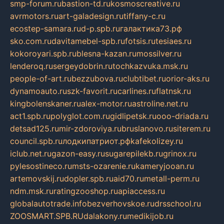
smp-forum.ru
bastion-td.ru
kosmoscreative.ru
avrmotors.ru
art-galadesign.ru
tiffany-c.ru
ecostep-samara.ru
d-p.spb.ru
галактика73.рф
sko.com.ru
davitamebel-spb.ru
fotsis.ru
tesiaes.ru
kokoroyari.spb.ru
blesna-kazan.ru
mossilver.ru
lenderoq.ru
sergeydobrin.ru
tochkazvuka.msk.ru
people-of-art.ru
bezzubova.ru
clubtibet.ru
orior-aks.ru
dynamoauto.ru
szk-favorit.ru
carlines.ru
flatnsk.ru
kingbolenskaner.ru
alex-motor.ru
astroline.net.ru
act1.spb.ru
polyglot.com.ru
gidlipetsk.ru
ooo-driada.ru
detsad125.ru
mir-zdoroviya.ru
bruslanovo.ru
siterem.ru
council.spb.ru
лодкипатриот.рф
kafekolizey.ru
iclub.net.ru
gazon-easy.ru
sugarepilekb.ru
grinox.ru
pylesostineco.ru
msts-ozarenie.ru
kameryjooan.ru
artemovskij.ru
dopler.spb.ru
aid70.ru
metall-perm.ru
ndm.msk.ru
ratingzooshop.ru
apiaccess.ru
globalautotrade.info
bezverhovskoe.ru
drsschool.ru
ZOOSMART.SPB.RU
dalakony.ru
medikijob.ru