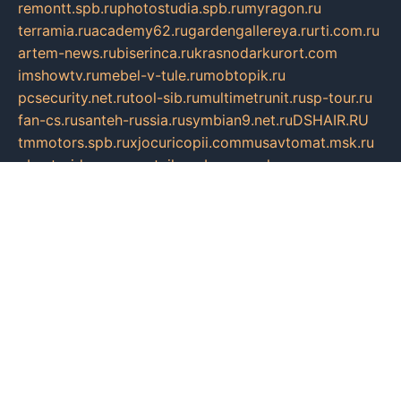
remontt.spb.ru
photostudia.spb.ru
myragon.ru
terramia.ru
academy62.ru
gardengallereya.ru
rti.com.ru
artem-news.ru
biserinca.ru
krasnodarkurort.com
imshowtv.ru
mebel-v-tule.ru
mobtopik.ru
pcsecurity.net.ru
tool-sib.ru
multimetrunit.ru
sp-tour.ru
fan-cs.ru
santeh-russia.ru
symbian9.net.ru
DSHAIR.RU
tmmotors.spb.ru
xjocuricopii.com
musavtomat.msk.ru
obustrojdom.ru
sovetcik.ru
ybaranovskaya.ru
ppknews.ru
cult-alshei.ru
JAPANRUSSIA.RU
proekciyamebel.ru
imper-finans.ru
rim.org.ru
glamourai.ru
brassminus.ru
zabor-pro.ru
ftn.pp.ru
dorogoe58.ru
laimengpacker.ru
kuzova-zapchasti.ru
sageerp.ru
taxodrom.ru
dsrazvitie.ru
hardcity.net.ru
ratinghomegames.ru
topservice25.ru
gubernyan.ru
gtglasslined.ru
ii4.ru
tssport.spb.ru
andorra24.com
blackwallstreet.ru
oboimos.ru
optim-doors.com.ru
ikuch.ru
nycr.org.ru
npa21.ru
vremya-ch.spb.ru
desert000.ru
ivtorgi.ru
ifiori.ru
catalog-statei.ru