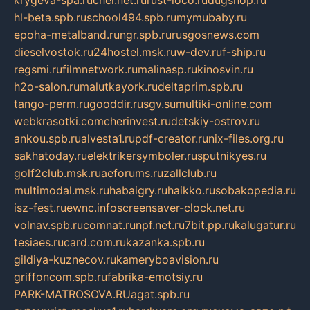
krygeva-spa.ru
chel.net.ru
rust-loco.ru
dugshop.ru
hl-beta.spb.ru
school494.spb.ru
mymubaby.ru
epoha-metalband.ru
ngr.spb.ru
rusgosnews.com
dieselvostok.ru
24hostel.msk.ru
w-dev.ru
f-ship.ru
regsmi.ru
filmnetwork.ru
malinasp.ru
kinosvin.ru
h2o-salon.ru
malutkayork.ru
deltaprim.spb.ru
tango-perm.ru
gooddir.ru
sgv.su
multiki-online.com
webkrasotki.com
cherinvest.ru
detskiy-ostrov.ru
ankou.spb.ru
alvesta1.ru
pdf-creator.ru
nix-files.org.ru
sakhatoday.ru
elektrikersymboler.ru
sputnikyes.ru
golf2club.msk.ru
aeforums.ru
zallclub.ru
multimodal.msk.ru
habaigry.ru
haikko.ru
sobakopedia.ru
isz-fest.ru
ewnc.info
screensaver-clock.net.ru
volnav.spb.ru
comnat.ru
npf.net.ru
7bit.pp.ru
kalugatur.ru
tesiaes.ru
card.com.ru
kazanka.spb.ru
gildiya-kuznecov.ru
kameryboavision.ru
griffoncom.spb.ru
fabrika-emotsiy.ru
PARK-MATROSOVA.RU
agat.spb.ru