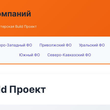
омпаний
терская Build Проект
еро-Западный ФО
Приволжский ФО
Уральский ФО
Южный ФО
Северо-Кавказский ФО
ld Проект