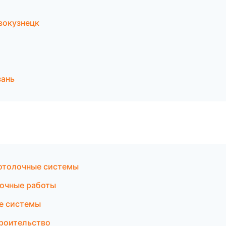
вокузнецк
зань
отолочные системы
точные работы
е системы
роительство