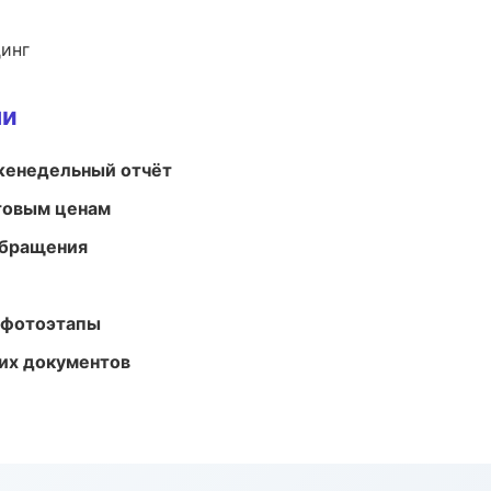
динг
ми
женедельный отчёт
птовым ценам
обращения
 фотоэтапы
их документов