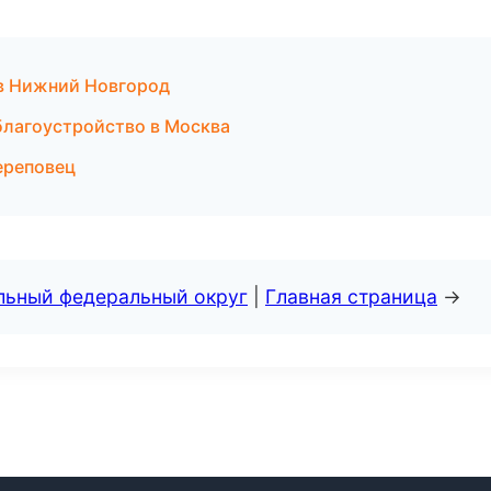
в Нижний Новгород
благоустройство в Москва
ереповец
альный федеральный округ
|
Главная страница
→