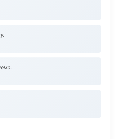
у.
уемо.