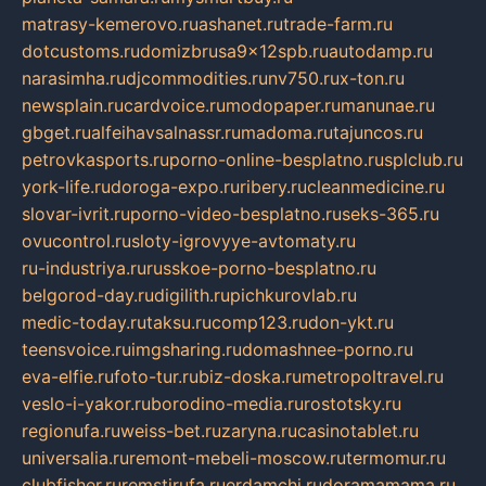
matrasy-kemerovo.ru
ashanet.ru
trade-farm.ru
dotcustoms.ru
domizbrusa9x12spb.ru
autodamp.ru
narasimha.ru
djcommodities.ru
nv750.ru
x-ton.ru
newsplain.ru
cardvoice.ru
modopaper.ru
manunae.ru
gbget.ru
alfeihavsalnassr.ru
madoma.ru
tajuncos.ru
petrovkasports.ru
porno-online-besplatno.ru
splclub.ru
york-life.ru
doroga-expo.ru
ribery.ru
cleanmedicine.ru
slovar-ivrit.ru
porno-video-besplatno.ru
seks-365.ru
ovucontrol.ru
sloty-igrovyye-avtomaty.ru
ru-industriya.ru
russkoe-porno-besplatno.ru
belgorod-day.ru
digilith.ru
pichkurovlab.ru
medic-today.ru
taksu.ru
comp123.ru
don-ykt.ru
teensvoice.ru
imgsharing.ru
domashnee-porno.ru
eva-elfie.ru
foto-tur.ru
biz-doska.ru
metropoltravel.ru
veslo-i-yakor.ru
borodino-media.ru
rostotsky.ru
regionufa.ru
weiss-bet.ru
zaryna.ru
casinotablet.ru
universalia.ru
remont-mebeli-moscow.ru
termomur.ru
clubfisher.ru
remstirufa.ru
erdamchi.ru
doramamama.ru