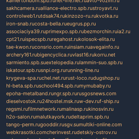
kamertondom.spb.ru
net-life.net.ru
avto-vozim.ru
sakhcamera.ru
alliance-electro.spb.ru
stroyavt.ru
controlweb1.ru
tdsak74.ru
kinzozo-ru.ru
kvotka.ru
iron-snab.ru
costa-bella.ru
eugrus.pp.ru
associaciya39.ru
primexpo.spb.ru
bezmorchin.ru
ia2.ru
cpt21.ru
ispecspb.ru
regahost.ru
kolosok-elita.ru
tae-kwon.ru
consrio.com.ru
insiam.ru
avegainfo.ru
archery161.ru
bigencyclica.ru
vlast16.ru
korru.net
sarmiento.spb.su
extelopedia.ru
lammin-suo.spb.ru
iskatour.spb.ru
snpi.org.ru
running-line.ru
krygeva-spa.ru
chel.net.ru
rust-loco.ru
dugshop.ru
hl-beta.spb.ru
school494.spb.ru
mymubaby.ru
epoha-metalband.ru
ngr.spb.ru
rusgosnews.com
dieselvostok.ru
24hostel.msk.ru
w-dev.ru
f-ship.ru
regsmi.ru
filmnetwork.ru
malinasp.ru
kinosvin.ru
h2o-salon.ru
malutkayork.ru
deltaprim.spb.ru
tango-perm.ru
gooddir.ru
sgv.su
multiki-online.com
webkrasotki.com
cherinvest.ru
detskiy-ostrov.ru