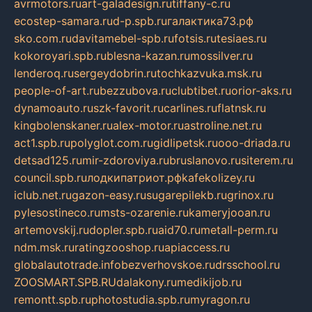
avrmotors.ru
art-galadesign.ru
tiffany-c.ru
ecostep-samara.ru
d-p.spb.ru
галактика73.рф
sko.com.ru
davitamebel-spb.ru
fotsis.ru
tesiaes.ru
kokoroyari.spb.ru
blesna-kazan.ru
mossilver.ru
lenderoq.ru
sergeydobrin.ru
tochkazvuka.msk.ru
people-of-art.ru
bezzubova.ru
clubtibet.ru
orior-aks.ru
dynamoauto.ru
szk-favorit.ru
carlines.ru
flatnsk.ru
kingbolenskaner.ru
alex-motor.ru
astroline.net.ru
act1.spb.ru
polyglot.com.ru
gidlipetsk.ru
ooo-driada.ru
detsad125.ru
mir-zdoroviya.ru
bruslanovo.ru
siterem.ru
council.spb.ru
лодкипатриот.рф
kafekolizey.ru
iclub.net.ru
gazon-easy.ru
sugarepilekb.ru
grinox.ru
pylesostineco.ru
msts-ozarenie.ru
kameryjooan.ru
artemovskij.ru
dopler.spb.ru
aid70.ru
metall-perm.ru
ndm.msk.ru
ratingzooshop.ru
apiaccess.ru
globalautotrade.info
bezverhovskoe.ru
drsschool.ru
ZOOSMART.SPB.RU
dalakony.ru
medikijob.ru
remontt.spb.ru
photostudia.spb.ru
myragon.ru