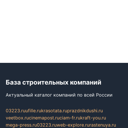
База строительных компаний
Актуальный каталог компаний по всей России
03223.ru
ufille.ru
krasotata.ru
prazdnikdushi.ru
veetbox.ru
cinemapost.ru
ciam-fr.ru
kraft-you.ru
mega-press.ru
03223.ru
web-explore.ru
rastenuya.ru