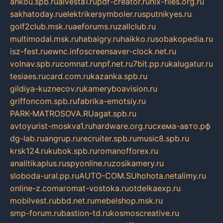
ankou.spb.ru
alvesta1.ru
pdf-creator.ru
nix-files.org.ru
sakhatoday.ru
elektrikersymboler.ru
sputnikyes.ru
golf2club.msk.ru
aeforums.ru
zallclub.ru
multimodal.msk.ru
habaigry.ru
haikko.ru
sobakopedia.ru
isz-fest.ru
ewnc.info
screensaver-clock.net.ru
volnav.spb.ru
comnat.ru
npf.net.ru
7bit.pp.ru
kalugatur.ru
tesiaes.ru
card.com.ru
kazanka.spb.ru
gildiya-kuznecov.ru
kameryboavision.ru
griffoncom.spb.ru
fabrika-emotsiy.ru
PARK-MATROSOVA.RU
agat.spb.ru
avtoyurist-moskva1.ru
hardware.org.ru
схема-авто.рф
dg-lab.ru
angrup.ru
recruiter.spb.ru
music8.spb.ru
krsk124.ru
kubok.spb.ru
romanofforex.ru
analitikaplus.ru
spyonline.ru
zosikamery.ru
sloboda-ural.pp.ru
AUTO-COM.SU
hohota.net
alimy.ru
online-z.com
aromat-vostoka.ru
otdelkaexp.ru
mobilvest.ru
bbd.net.ru
mebelshop.msk.ru
smp-forum.ru
bastion-td.ru
kosmoscreative.ru