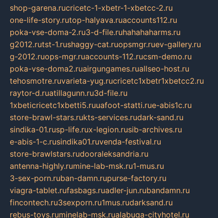
shop-garena.ru
cricetc-1-xbetr-1-xbetcc-2.ru
one-life-story.ru
top-halyava.ru
accounts112.ru
poka-vse-doma-2.ru
3-d-file.ru
hahahaharms.ru
g2012.ru
tst-1.ru
shaggy-cat.ru
opsmgr.ru
ev-gallery.ru
g-2012.ru
ops-mgr.ru
accounts-112.ru
csm-demo.ru
poka-vse-doma2.ru
airgungames.ru
allseo-host.ru
tehosmotre.ru
varieta-yug.ru
cricetc1xbetr1xbetcc2.ru
raytor-d.ru
atillagunn.ru
3d-file.ru
1xbeticricetc1xbetti5.ru
uafoot-statti.ru
e-abis1c.ru
store-brawl-stars.ru
kts-services.ru
dark-sand.ru
sindika-01.ru
sp-life.ru
x-legion.ru
sib-archives.ru
e-abis-1-c.ru
sindika01.ru
venda-festival.ru
store-brawlstars.ru
dooraleksandria.ru
antenna-highly.ru
mine-lab-msk.ru
1-mus.ru
3-sex-porn.ru
ban-damn.ru
purse-factory.ru
viagra-tablet.ru
fasbags.ru
adler-jun.ru
bandamn.ru
fincontech.ru
3sexporn.ru
1mus.ru
darksand.ru
rebus-toys.ru
minelab-msk.ru
alabuga-cityhotel.ru