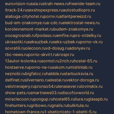
eurovision-russia.ru
strah-news.ru
freeride-team.ru
itrack-24.ru
sexshopexpress.ru
autostudiopro.ru
alabuga-cityhotel.ru
pornv.ru
atlantpereezd.ru
bud-em-znakomye.ru
a-cdc.ru
elektrostal-news.ru
korolevremont-market.ru
budem-znakomye.ru
oooagrosnab.ru
fpodaso.ru
emfire.ru
pro-otdelky.ru
ukrasotki.ru
seksuzbek.ru
seks-uzbek.ru
porno-vk.ru
sovratili.ru
olecoon.ru
vd-dosug.ru
adonyev.ru
rbc-news.ru
porno-skvirt.ru
krospr.ru
13autor-kolonka.ru
sormol.ru
2rich.ru
hostel-65.ru
hostserve.ru
porno-na-russkom.ru
mishinlab.ru
neznobi.ru
bigfatcc.ru
habble.ru
starbucksvia.ru
delfinet.ru
silvernano.ru
elestal.ru
vektor-doroga.ru
velotrenajery.ru
pronso54.ru
lenasever.ru
lovinskix.ru
show-pets.ru
smartnews03.ru
discofoxworld.ru
miraclecoon.ru
pongup.ru
hostel65.ru
liura.ru
glasspb.ru
firehunters.ru
gribowo.ru
gnalis.ru
bulkitula.ru
hometown-france.ru
1-xbeticricetc-1-xbetti-5.ru