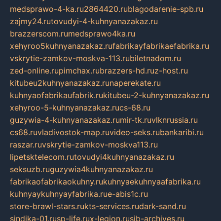
medsprawo-4-ka.ru
2864420.ru
blagodarenie-spb.ru
zajmy24.ru
tovudyi-4-kuhnyanazakaz.ru
brazzerscom.ru
medsprawo4ka.ru
xehyroo5kuhnyanazakaz.ru
fabrikayfabrikaefabrika.ru
vskrytie-zamkov-moskva-113.ru
biletnadom.ru
zed-online.ru
pimchax.ru
brazzers-hd.ru
z-host.ru
kitubeu2kuhnyanazakaz.ru
naperekate.ru
kuhnyaofabrikaufabrik.ru
kitubeu-2-kuhnyanazakaz.ru
xehyroo-5-kuhnyanazakaz.ru
cs-68.ru
guzywia-4-kuhnyanazakaz.ru
mir-tk.ru
vlknrussia.ru
cs68.ru
vladivostok-map.ru
video-seks.ru
bankaribi.ru
raszar.ru
vskrytie-zamkov-moskva113.ru
lipetsktelecom.ru
tovudyi4kuhnyanazakaz.ru
seksuzb.ru
guzywia4kuhnyanazakaz.ru
fabrikaofabrikaokuhny.ru
kuhnyaekuhnyaafabrika.ru
kuhnyaykuhnyayfabrika.ru
e-abis1c.ru
store-brawl-stars.ru
kts-services.ru
dark-sand.ru
sindika-01.ru
sp-life.ru
x-legion.ru
sib-archives.ru