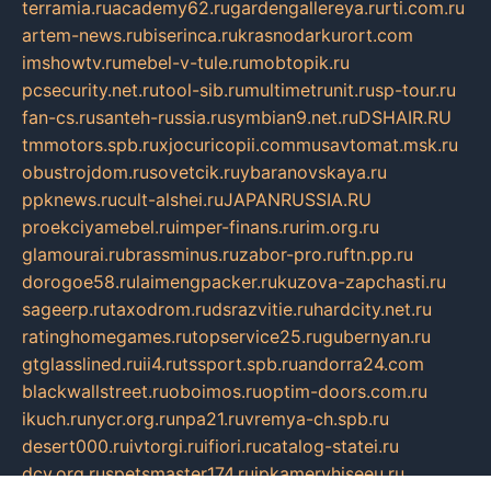
terramia.ru
academy62.ru
gardengallereya.ru
rti.com.ru
artem-news.ru
biserinca.ru
krasnodarkurort.com
imshowtv.ru
mebel-v-tule.ru
mobtopik.ru
pcsecurity.net.ru
tool-sib.ru
multimetrunit.ru
sp-tour.ru
fan-cs.ru
santeh-russia.ru
symbian9.net.ru
DSHAIR.RU
tmmotors.spb.ru
xjocuricopii.com
musavtomat.msk.ru
obustrojdom.ru
sovetcik.ru
ybaranovskaya.ru
ppknews.ru
cult-alshei.ru
JAPANRUSSIA.RU
proekciyamebel.ru
imper-finans.ru
rim.org.ru
glamourai.ru
brassminus.ru
zabor-pro.ru
ftn.pp.ru
dorogoe58.ru
laimengpacker.ru
kuzova-zapchasti.ru
sageerp.ru
taxodrom.ru
dsrazvitie.ru
hardcity.net.ru
ratinghomegames.ru
topservice25.ru
gubernyan.ru
gtglasslined.ru
ii4.ru
tssport.spb.ru
andorra24.com
blackwallstreet.ru
oboimos.ru
optim-doors.com.ru
ikuch.ru
nycr.org.ru
npa21.ru
vremya-ch.spb.ru
desert000.ru
ivtorgi.ru
ifiori.ru
catalog-statei.ru
dcv.org.ru
spetsmaster174.ru
ipkameryhiseeu.ru