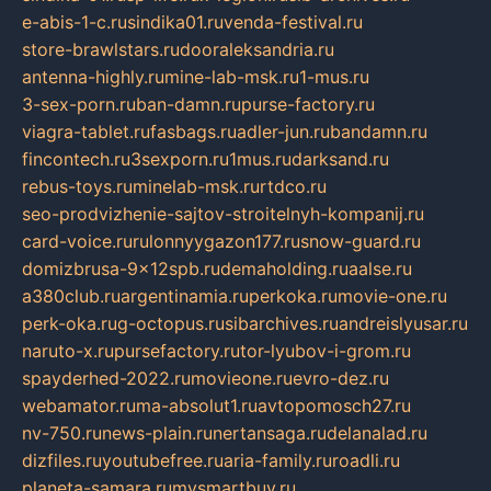
e-abis-1-c.ru
sindika01.ru
venda-festival.ru
store-brawlstars.ru
dooraleksandria.ru
antenna-highly.ru
mine-lab-msk.ru
1-mus.ru
3-sex-porn.ru
ban-damn.ru
purse-factory.ru
viagra-tablet.ru
fasbags.ru
adler-jun.ru
bandamn.ru
fincontech.ru
3sexporn.ru
1mus.ru
darksand.ru
rebus-toys.ru
minelab-msk.ru
rtdco.ru
seo-prodvizhenie-sajtov-stroitelnyh-kompanij.ru
card-voice.ru
rulonnyygazon177.ru
snow-guard.ru
domizbrusa-9x12spb.ru
demaholding.ru
aalse.ru
a380club.ru
argentinamia.ru
perkoka.ru
movie-one.ru
perk-oka.ru
g-octopus.ru
sibarchives.ru
andreislyusar.ru
naruto-x.ru
pursefactory.ru
tor-lyubov-i-grom.ru
spayderhed-2022.ru
movieone.ru
evro-dez.ru
webamator.ru
ma-absolut1.ru
avtopomosch27.ru
nv-750.ru
news-plain.ru
nertansaga.ru
delanalad.ru
dizfiles.ru
youtubefree.ru
aria-family.ru
roadli.ru
planeta-samara.ru
mysmartbuy.ru