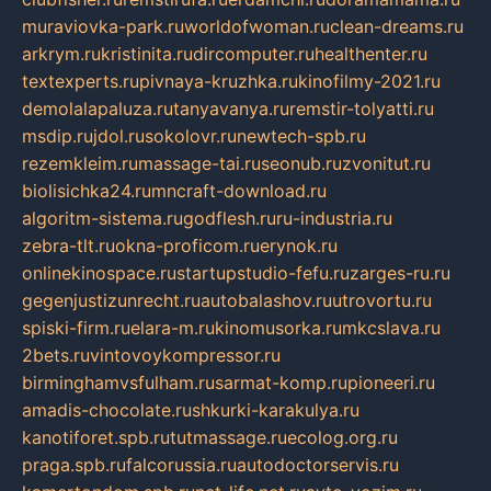
muraviovka-park.ru
worldofwoman.ru
clean-dreams.ru
arkrym.ru
kristinita.ru
dircomputer.ru
healthenter.ru
textexperts.ru
pivnaya-kruzhka.ru
kinofilmy-2021.ru
demolalapaluza.ru
tanyavanya.ru
remstir-tolyatti.ru
msdip.ru
jdol.ru
sokolovr.ru
newtech-spb.ru
rezemkleim.ru
massage-tai.ru
seonub.ru
zvonitut.ru
biolisichka24.ru
mncraft-download.ru
algoritm-sistema.ru
godflesh.ru
ru-industria.ru
zebra-tlt.ru
okna-proficom.ru
erynok.ru
onlinekinospace.ru
startupstudio-fefu.ru
zarges-ru.ru
gegenjustizunrecht.ru
autobalashov.ru
utrovortu.ru
spiski-firm.ru
elara-m.ru
kinomusorka.ru
mkcslava.ru
2bets.ru
vintovoykompressor.ru
birminghamvsfulham.ru
sarmat-komp.ru
pioneeri.ru
amadis-chocolate.ru
shkurki-karakulya.ru
kanotiforet.spb.ru
tutmassage.ru
ecolog.org.ru
praga.spb.ru
falcorussia.ru
autodoctorservis.ru