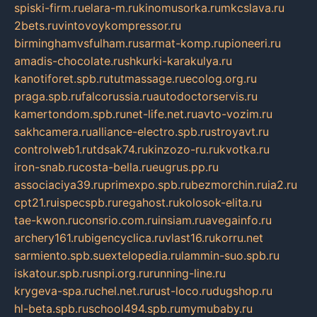
spiski-firm.ru
elara-m.ru
kinomusorka.ru
mkcslava.ru
2bets.ru
vintovoykompressor.ru
birminghamvsfulham.ru
sarmat-komp.ru
pioneeri.ru
amadis-chocolate.ru
shkurki-karakulya.ru
kanotiforet.spb.ru
tutmassage.ru
ecolog.org.ru
praga.spb.ru
falcorussia.ru
autodoctorservis.ru
kamertondom.spb.ru
net-life.net.ru
avto-vozim.ru
sakhcamera.ru
alliance-electro.spb.ru
stroyavt.ru
controlweb1.ru
tdsak74.ru
kinzozo-ru.ru
kvotka.ru
iron-snab.ru
costa-bella.ru
eugrus.pp.ru
associaciya39.ru
primexpo.spb.ru
bezmorchin.ru
ia2.ru
cpt21.ru
ispecspb.ru
regahost.ru
kolosok-elita.ru
tae-kwon.ru
consrio.com.ru
insiam.ru
avegainfo.ru
archery161.ru
bigencyclica.ru
vlast16.ru
korru.net
sarmiento.spb.su
extelopedia.ru
lammin-suo.spb.ru
iskatour.spb.ru
snpi.org.ru
running-line.ru
krygeva-spa.ru
chel.net.ru
rust-loco.ru
dugshop.ru
hl-beta.spb.ru
school494.spb.ru
mymubaby.ru