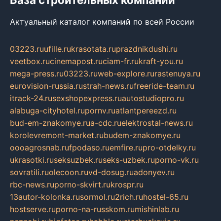
Актуальный каталог компаний по всей России
03223.ru
ufille.ru
krasotata.ru
prazdnikdushi.ru
veetbox.ru
cinemapost.ru
ciam-fr.ru
kraft-you.ru
mega-press.ru
03223.ru
web-explore.ru
rastenuya.ru
eurovision-russia.ru
strah-news.ru
freeride-team.ru
itrack-24.ru
sexshopexpress.ru
autostudiopro.ru
alabuga-cityhotel.ru
pornv.ru
atlantpereezd.ru
bud-em-znakomye.ru
a-cdc.ru
elektrostal-news.ru
korolevremont-market.ru
budem-znakomye.ru
oooagrosnab.ru
fpodaso.ru
emfire.ru
pro-otdelky.ru
ukrasotki.ru
seksuzbek.ru
seks-uzbek.ru
porno-vk.ru
sovratili.ru
olecoon.ru
vd-dosug.ru
adonyev.ru
rbc-news.ru
porno-skvirt.ru
krospr.ru
13autor-kolonka.ru
sormol.ru
2rich.ru
hostel-65.ru
hostserve.ru
porno-na-russkom.ru
mishinlab.ru