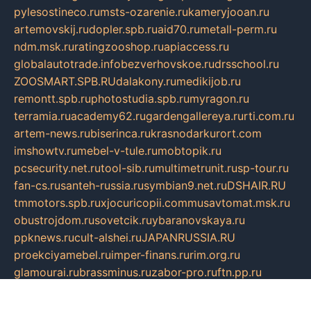
pylesostineco.ru
msts-ozarenie.ru
kameryjooan.ru
artemovskij.ru
dopler.spb.ru
aid70.ru
metall-perm.ru
ndm.msk.ru
ratingzooshop.ru
apiaccess.ru
globalautotrade.info
bezverhovskoe.ru
drsschool.ru
ZOOSMART.SPB.RU
dalakony.ru
medikijob.ru
remontt.spb.ru
photostudia.spb.ru
myragon.ru
terramia.ru
academy62.ru
gardengallereya.ru
rti.com.ru
artem-news.ru
biserinca.ru
krasnodarkurort.com
imshowtv.ru
mebel-v-tule.ru
mobtopik.ru
pcsecurity.net.ru
tool-sib.ru
multimetrunit.ru
sp-tour.ru
fan-cs.ru
santeh-russia.ru
symbian9.net.ru
DSHAIR.RU
tmmotors.spb.ru
xjocuricopii.com
musavtomat.msk.ru
obustrojdom.ru
sovetcik.ru
ybaranovskaya.ru
ppknews.ru
cult-alshei.ru
JAPANRUSSIA.RU
proekciyamebel.ru
imper-finans.ru
rim.org.ru
glamourai.ru
brassminus.ru
zabor-pro.ru
ftn.pp.ru
dorogoe58.ru
laimengpacker.ru
kuzova-zapchasti.ru
sageerp.ru
taxodrom.ru
dsrazvitie.ru
hardcity.net.ru