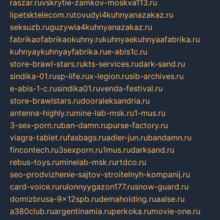
raszar.ru
vskrytie-zamkov-moskva113.ru
lipetsktelecom.ru
tovudyi4kuhnyanazakaz.ru
seksuzb.ru
guzywia4kuhnyanazakaz.ru
fabrikaofabrikaokuhny.ru
kuhnyaekuhnyaafabrika.ru
kuhnyaykuhnyayfabrika.ru
e-abis1c.ru
store-brawl-stars.ru
kts-services.ru
dark-sand.ru
sindika-01.ru
sp-life.ru
x-legion.ru
sib-archives.ru
e-abis-1-c.ru
sindika01.ru
venda-festival.ru
store-brawlstars.ru
dooraleksandria.ru
antenna-highly.ru
mine-lab-msk.ru
1-mus.ru
3-sex-porn.ru
ban-damn.ru
purse-factory.ru
viagra-tablet.ru
fasbags.ru
adler-jun.ru
bandamn.ru
fincontech.ru
3sexporn.ru
1mus.ru
darksand.ru
rebus-toys.ru
minelab-msk.ru
rtdco.ru
seo-prodvizhenie-sajtov-stroitelnyh-kompanij.ru
card-voice.ru
rulonnyygazon177.ru
snow-guard.ru
domizbrusa-9x12spb.ru
demaholding.ru
aalse.ru
a380club.ru
argentinamia.ru
perkoka.ru
movie-one.ru