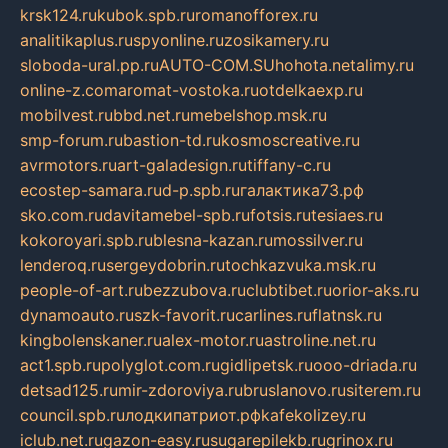
krsk124.ru
kubok.spb.ru
romanofforex.ru
analitikaplus.ru
spyonline.ru
zosikamery.ru
sloboda-ural.pp.ru
AUTO-COM.SU
hohota.net
alimy.ru
online-z.com
aromat-vostoka.ru
otdelkaexp.ru
mobilvest.ru
bbd.net.ru
mebelshop.msk.ru
smp-forum.ru
bastion-td.ru
kosmoscreative.ru
avrmotors.ru
art-galadesign.ru
tiffany-c.ru
ecostep-samara.ru
d-p.spb.ru
галактика73.рф
sko.com.ru
davitamebel-spb.ru
fotsis.ru
tesiaes.ru
kokoroyari.spb.ru
blesna-kazan.ru
mossilver.ru
lenderoq.ru
sergeydobrin.ru
tochkazvuka.msk.ru
people-of-art.ru
bezzubova.ru
clubtibet.ru
orior-aks.ru
dynamoauto.ru
szk-favorit.ru
carlines.ru
flatnsk.ru
kingbolenskaner.ru
alex-motor.ru
astroline.net.ru
act1.spb.ru
polyglot.com.ru
gidlipetsk.ru
ooo-driada.ru
detsad125.ru
mir-zdoroviya.ru
bruslanovo.ru
siterem.ru
council.spb.ru
лодкипатриот.рф
kafekolizey.ru
iclub.net.ru
gazon-easy.ru
sugarepilekb.ru
grinox.ru