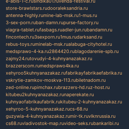
e-abis-1-c.ru
sindika01.ru
venda-festival.ru
store-brawlstars.ru
dooraleksandria.ru
antenna-highly.ru
mine-lab-msk.ru
1-mus.ru
3-sex-porn.ru
ban-damn.ru
purse-factory.ru
viagra-tablet.ru
fasbags.ru
adler-jun.ru
bandamn.ru
fincontech.ru
3sexporn.ru
1mus.ru
darksand.ru
rebus-toys.ru
minelab-msk.ru
alabuga-cityhotel.ru
medsprawo-4-ka.ru
2864420.ru
blagodarenie-spb.ru
zajmy24.ru
tovudyi-4-kuhnyanazakaz.ru
brazzerscom.ru
medsprawo4ka.ru
xehyroo5kuhnyanazakaz.ru
fabrikayfabrikaefabrika.ru
vskrytie-zamkov-moskva-113.ru
biletnadom.ru
zed-online.ru
pimchax.ru
brazzers-hd.ru
z-host.ru
kitubeu2kuhnyanazakaz.ru
naperekate.ru
kuhnyaofabrikaufabrik.ru
kitubeu-2-kuhnyanazakaz.ru
xehyroo-5-kuhnyanazakaz.ru
cs-68.ru
guzywia-4-kuhnyanazakaz.ru
mir-tk.ru
vlknrussia.ru
cs68.ru
vladivostok-map.ru
video-seks.ru
bankaribi.ru