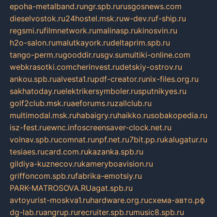
epoha-metalband.ru
ngr.spb.ru
rusgosnews.com
dieselvostok.ru
24hostel.msk.ru
w-dev.ru
f-ship.ru
regsmi.ru
filmnetwork.ru
malinasp.ru
kinosvin.ru
h2o-salon.ru
malutkayork.ru
deltaprim.spb.ru
tango-perm.ru
gooddir.ru
sgv.su
multiki-online.com
webkrasotki.com
cherinvest.ru
detskiy-ostrov.ru
ankou.spb.ru
alvesta1.ru
pdf-creator.ru
nix-files.org.ru
sakhatoday.ru
elektrikersymboler.ru
sputnikyes.ru
golf2club.msk.ru
aeforums.ru
zallclub.ru
multimodal.msk.ru
habaigry.ru
haikko.ru
sobakopedia.ru
isz-fest.ru
ewnc.info
screensaver-clock.net.ru
volnav.spb.ru
comnat.ru
npf.net.ru
7bit.pp.ru
kalugatur.ru
tesiaes.ru
card.com.ru
kazanka.spb.ru
gildiya-kuznecov.ru
kameryboavision.ru
griffoncom.spb.ru
fabrika-emotsiy.ru
PARK-MATROSOVA.RU
agat.spb.ru
avtoyurist-moskva1.ru
hardware.org.ru
схема-авто.рф
dg-lab.ru
angrup.ru
recruiter.spb.ru
music8.spb.ru