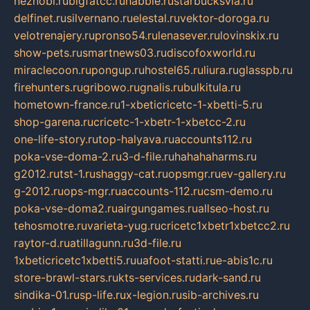
neznobi.ru
bigfatcc.ru
habble.ru
starbucksvia.ru
delfinet.ru
silvernano.ru
elestal.ru
vektor-doroga.ru
velotrenajery.ru
pronso54.ru
lenasever.ru
lovinskix.ru
show-pets.ru
smartnews03.ru
discofoxworld.ru
miraclecoon.ru
pongup.ru
hostel65.ru
liura.ru
glasspb.ru
firehunters.ru
gribowo.ru
gnalis.ru
bulkitula.ru
hometown-france.ru
1-xbeticricetc-1-xbetti-5.ru
shop-garena.ru
cricetc-1-xbetr-1-xbetcc-2.ru
one-life-story.ru
top-halyava.ru
accounts112.ru
poka-vse-doma-2.ru
3-d-file.ru
hahahaharms.ru
g2012.ru
tst-1.ru
shaggy-cat.ru
opsmgr.ru
ev-gallery.ru
g-2012.ru
ops-mgr.ru
accounts-112.ru
csm-demo.ru
poka-vse-doma2.ru
airgungames.ru
allseo-host.ru
tehosmotre.ru
varieta-yug.ru
cricetc1xbetr1xbetcc2.ru
raytor-d.ru
atillagunn.ru
3d-file.ru
1xbeticricetc1xbetti5.ru
uafoot-statti.ru
e-abis1c.ru
store-brawl-stars.ru
kts-services.ru
dark-sand.ru
sindika-01.ru
sp-life.ru
x-legion.ru
sib-archives.ru