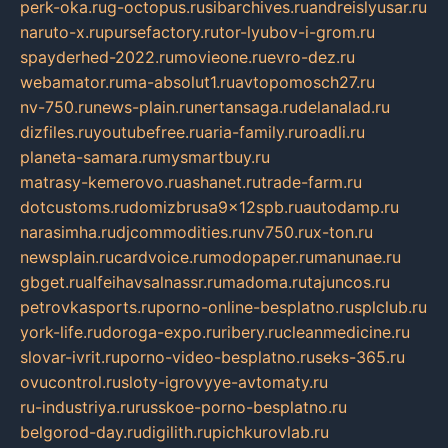
perk-oka.ru
g-octopus.ru
sibarchives.ru
andreislyusar.ru
naruto-x.ru
pursefactory.ru
tor-lyubov-i-grom.ru
spayderhed-2022.ru
movieone.ru
evro-dez.ru
webamator.ru
ma-absolut1.ru
avtopomosch27.ru
nv-750.ru
news-plain.ru
nertansaga.ru
delanalad.ru
dizfiles.ru
youtubefree.ru
aria-family.ru
roadli.ru
planeta-samara.ru
mysmartbuy.ru
matrasy-kemerovo.ru
ashanet.ru
trade-farm.ru
dotcustoms.ru
domizbrusa9x12spb.ru
autodamp.ru
narasimha.ru
djcommodities.ru
nv750.ru
x-ton.ru
newsplain.ru
cardvoice.ru
modopaper.ru
manunae.ru
gbget.ru
alfeihavsalnassr.ru
madoma.ru
tajuncos.ru
petrovkasports.ru
porno-online-besplatno.ru
splclub.ru
york-life.ru
doroga-expo.ru
ribery.ru
cleanmedicine.ru
slovar-ivrit.ru
porno-video-besplatno.ru
seks-365.ru
ovucontrol.ru
sloty-igrovyye-avtomaty.ru
ru-industriya.ru
russkoe-porno-besplatno.ru
belgorod-day.ru
digilith.ru
pichkurovlab.ru