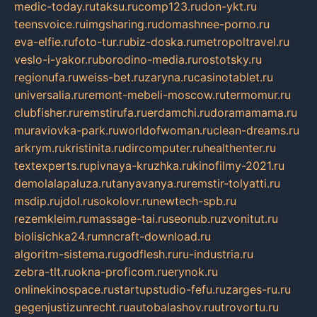
medic-today.ru
taksu.ru
comp123.ru
don-ykt.ru
teensvoice.ru
imgsharing.ru
domashnee-porno.ru
eva-elfie.ru
foto-tur.ru
biz-doska.ru
metropoltravel.ru
veslo-i-yakor.ru
borodino-media.ru
rostotsky.ru
regionufa.ru
weiss-bet.ru
zaryna.ru
casinotablet.ru
universalia.ru
remont-mebeli-moscow.ru
termomur.ru
clubfisher.ru
remstirufa.ru
erdamchi.ru
doramamama.ru
muraviovka-park.ru
worldofwoman.ru
clean-dreams.ru
arkrym.ru
kristinita.ru
dircomputer.ru
healthenter.ru
textexperts.ru
pivnaya-kruzhka.ru
kinofilmy-2021.ru
demolalapaluza.ru
tanyavanya.ru
remstir-tolyatti.ru
msdip.ru
jdol.ru
sokolovr.ru
newtech-spb.ru
rezemkleim.ru
massage-tai.ru
seonub.ru
zvonitut.ru
biolisichka24.ru
mncraft-download.ru
algoritm-sistema.ru
godflesh.ru
ru-industria.ru
zebra-tlt.ru
okna-proficom.ru
erynok.ru
onlinekinospace.ru
startupstudio-fefu.ru
zarges-ru.ru
gegenjustizunrecht.ru
autobalashov.ru
utrovortu.ru