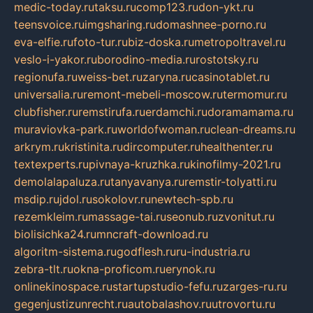
medic-today.ru
taksu.ru
comp123.ru
don-ykt.ru
teensvoice.ru
imgsharing.ru
domashnee-porno.ru
eva-elfie.ru
foto-tur.ru
biz-doska.ru
metropoltravel.ru
veslo-i-yakor.ru
borodino-media.ru
rostotsky.ru
regionufa.ru
weiss-bet.ru
zaryna.ru
casinotablet.ru
universalia.ru
remont-mebeli-moscow.ru
termomur.ru
clubfisher.ru
remstirufa.ru
erdamchi.ru
doramamama.ru
muraviovka-park.ru
worldofwoman.ru
clean-dreams.ru
arkrym.ru
kristinita.ru
dircomputer.ru
healthenter.ru
textexperts.ru
pivnaya-kruzhka.ru
kinofilmy-2021.ru
demolalapaluza.ru
tanyavanya.ru
remstir-tolyatti.ru
msdip.ru
jdol.ru
sokolovr.ru
newtech-spb.ru
rezemkleim.ru
massage-tai.ru
seonub.ru
zvonitut.ru
biolisichka24.ru
mncraft-download.ru
algoritm-sistema.ru
godflesh.ru
ru-industria.ru
zebra-tlt.ru
okna-proficom.ru
erynok.ru
onlinekinospace.ru
startupstudio-fefu.ru
zarges-ru.ru
gegenjustizunrecht.ru
autobalashov.ru
utrovortu.ru