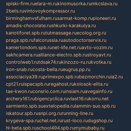
spiski-firm.ru
elara-m.ru
kinomusorka.ru
mkcslava.ru
2bets.ru
vintovoykompressor.ru
birminghamvsfulham.ru
sarmat-komp.ru
pioneeri.ru
amadis-chocolate.ru
shkurki-karakulya.ru
kanotiforet.spb.ru
tutmassage.ru
ecolog.org.ru
praga.spb.ru
falcorussia.ru
autodoctorservis.ru
kamertondom.spb.ru
net-life.net.ru
avto-vozim.ru
sakhcamera.ru
alliance-electro.spb.ru
stroyavt.ru
controlweb1.ru
tdsak74.ru
kinzozo-ru.ru
kvotka.ru
iron-snab.ru
costa-bella.ru
eugrus.pp.ru
associaciya39.ru
primexpo.spb.ru
bezmorchin.ru
ia2.ru
cpt21.ru
ispecspb.ru
regahost.ru
kolosok-elita.ru
tae-kwon.ru
consrio.com.ru
insiam.ru
avegainfo.ru
archery161.ru
bigencyclica.ru
vlast16.ru
korru.net
sarmiento.spb.su
extelopedia.ru
lammin-suo.spb.ru
iskatour.spb.ru
snpi.org.ru
running-line.ru
krygeva-spa.ru
chel.net.ru
rust-loco.ru
dugshop.ru
hl-beta.spb.ru
school494.spb.ru
mymubaby.ru