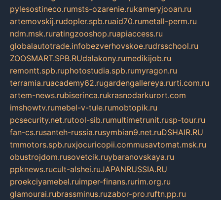
pylesostineco.ru
msts-ozarenie.ru
kameryjooan.ru
artemovskij.ru
dopler.spb.ru
aid70.ru
metall-perm.ru
ndm.msk.ru
ratingzooshop.ru
apiaccess.ru
globalautotrade.info
bezverhovskoe.ru
drsschool.ru
ZOOSMART.SPB.RU
dalakony.ru
medikijob.ru
remontt.spb.ru
photostudia.spb.ru
myragon.ru
terramia.ru
academy62.ru
gardengallereya.ru
rti.com.ru
artem-news.ru
biserinca.ru
krasnodarkurort.com
imshowtv.ru
mebel-v-tule.ru
mobtopik.ru
pcsecurity.net.ru
tool-sib.ru
multimetrunit.ru
sp-tour.ru
fan-cs.ru
santeh-russia.ru
symbian9.net.ru
DSHAIR.RU
tmmotors.spb.ru
xjocuricopii.com
musavtomat.msk.ru
obustrojdom.ru
sovetcik.ru
ybaranovskaya.ru
ppknews.ru
cult-alshei.ru
JAPANRUSSIA.RU
proekciyamebel.ru
imper-finans.ru
rim.org.ru
glamourai.ru
brassminus.ru
zabor-pro.ru
ftn.pp.ru
dorogoe58.ru
laimengpacker.ru
kuzova-zapchasti.ru
sageerp.ru
taxodrom.ru
dsrazvitie.ru
hardcity.net.ru