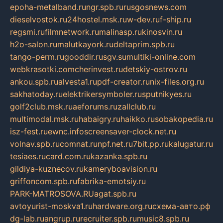
epoha-metalband.ru
ngr.spb.ru
rusgosnews.com
dieselvostok.ru
24hostel.msk.ru
w-dev.ru
f-ship.ru
regsmi.ru
filmnetwork.ru
malinasp.ru
kinosvin.ru
h2o-salon.ru
malutkayork.ru
deltaprim.spb.ru
tango-perm.ru
gooddir.ru
sgv.su
multiki-online.com
webkrasotki.com
cherinvest.ru
detskiy-ostrov.ru
ankou.spb.ru
alvesta1.ru
pdf-creator.ru
nix-files.org.ru
sakhatoday.ru
elektrikersymboler.ru
sputnikyes.ru
golf2club.msk.ru
aeforums.ru
zallclub.ru
multimodal.msk.ru
habaigry.ru
haikko.ru
sobakopedia.ru
isz-fest.ru
ewnc.info
screensaver-clock.net.ru
volnav.spb.ru
comnat.ru
npf.net.ru
7bit.pp.ru
kalugatur.ru
tesiaes.ru
card.com.ru
kazanka.spb.ru
gildiya-kuznecov.ru
kameryboavision.ru
griffoncom.spb.ru
fabrika-emotsiy.ru
PARK-MATROSOVA.RU
agat.spb.ru
avtoyurist-moskva1.ru
hardware.org.ru
схема-авто.рф
dg-lab.ru
angrup.ru
recruiter.spb.ru
music8.spb.ru