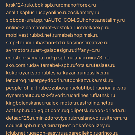
krsk124.ru
kubok.spb.ru
romanofforex.ru
analitikaplus.ru
spyonline.ru
zosikamery.ru
sloboda-ural.pp.ru
AUTO-COM.SU
hohota.net
alimy.ru
online-z.com
aromat-vostoka.ru
otdelkaexp.ru
mobilvest.ru
bbd.net.ru
mebelshop.msk.ru
smp-forum.ru
bastion-td.ru
kosmoscreative.ru
avrmotors.ru
art-galadesign.ru
tiffany-c.ru
ecostep-samara.ru
d-p.spb.ru
галактика73.рф
sko.com.ru
davitamebel-spb.ru
fotsis.ru
tesiaes.ru
kokoroyari.spb.ru
blesna-kazan.ru
mossilver.ru
lenderoq.ru
sergeydobrin.ru
tochkazvuka.msk.ru
people-of-art.ru
bezzubova.ru
clubtibet.ru
orior-aks.ru
dynamoauto.ru
szk-favorit.ru
carlines.ru
flatnsk.ru
kingbolenskaner.ru
alex-motor.ru
astroline.net.ru
act1.spb.ru
polyglot.com.ru
gidlipetsk.ru
ooo-driada.ru
detsad125.ru
mir-zdoroviya.ru
bruslanovo.ru
siterem.ru
council.spb.ru
лодкипатриот.рф
kafekolizey.ru
iclub.net.ru
gazon-easy.ru
sugarepilekb.ru
grinox.ru