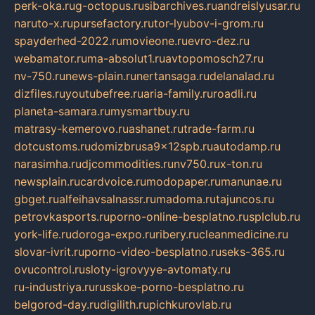
perk-oka.ru
g-octopus.ru
sibarchives.ru
andreislyusar.ru
naruto-x.ru
pursefactory.ru
tor-lyubov-i-grom.ru
spayderhed-2022.ru
movieone.ru
evro-dez.ru
webamator.ru
ma-absolut1.ru
avtopomosch27.ru
nv-750.ru
news-plain.ru
nertansaga.ru
delanalad.ru
dizfiles.ru
youtubefree.ru
aria-family.ru
roadli.ru
planeta-samara.ru
mysmartbuy.ru
matrasy-kemerovo.ru
ashanet.ru
trade-farm.ru
dotcustoms.ru
domizbrusa9x12spb.ru
autodamp.ru
narasimha.ru
djcommodities.ru
nv750.ru
x-ton.ru
newsplain.ru
cardvoice.ru
modopaper.ru
manunae.ru
gbget.ru
alfeihavsalnassr.ru
madoma.ru
tajuncos.ru
petrovkasports.ru
porno-online-besplatno.ru
splclub.ru
york-life.ru
doroga-expo.ru
ribery.ru
cleanmedicine.ru
slovar-ivrit.ru
porno-video-besplatno.ru
seks-365.ru
ovucontrol.ru
sloty-igrovyye-avtomaty.ru
ru-industriya.ru
russkoe-porno-besplatno.ru
belgorod-day.ru
digilith.ru
pichkurovlab.ru