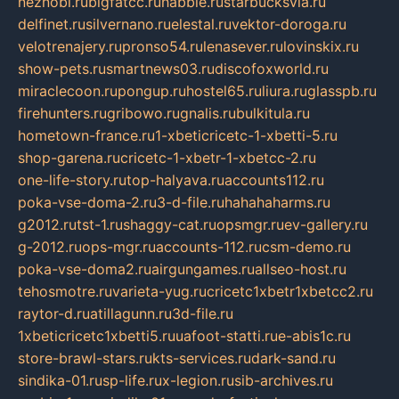
neznobi.ru
bigfatcc.ru
habble.ru
starbucksvia.ru
delfinet.ru
silvernano.ru
elestal.ru
vektor-doroga.ru
velotrenajery.ru
pronso54.ru
lenasever.ru
lovinskix.ru
show-pets.ru
smartnews03.ru
discofoxworld.ru
miraclecoon.ru
pongup.ru
hostel65.ru
liura.ru
glasspb.ru
firehunters.ru
gribowo.ru
gnalis.ru
bulkitula.ru
hometown-france.ru
1-xbeticricetc-1-xbetti-5.ru
shop-garena.ru
cricetc-1-xbetr-1-xbetcc-2.ru
one-life-story.ru
top-halyava.ru
accounts112.ru
poka-vse-doma-2.ru
3-d-file.ru
hahahaharms.ru
g2012.ru
tst-1.ru
shaggy-cat.ru
opsmgr.ru
ev-gallery.ru
g-2012.ru
ops-mgr.ru
accounts-112.ru
csm-demo.ru
poka-vse-doma2.ru
airgungames.ru
allseo-host.ru
tehosmotre.ru
varieta-yug.ru
cricetc1xbetr1xbetcc2.ru
raytor-d.ru
atillagunn.ru
3d-file.ru
1xbeticricetc1xbetti5.ru
uafoot-statti.ru
e-abis1c.ru
store-brawl-stars.ru
kts-services.ru
dark-sand.ru
sindika-01.ru
sp-life.ru
x-legion.ru
sib-archives.ru