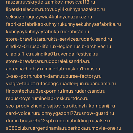
raszar.ru
vskrytie-zamkov-moskva113.ru
lipetsktelecom.ru
tovudyi4kuhnyanazakaz.ru
seksuzb.ru
guzywia4kuhnyanazakaz.ru
fabrikaofabrikaokuhny.ru
kuhnyaekuhnyaafabrika.ru
kuhnyaykuhnyayfabrika.ru
e-abis1c.ru
store-brawl-stars.ru
kts-services.ru
dark-sand.ru
sindika-01.ru
sp-life.ru
x-legion.ru
sib-archives.ru
e-abis-1-c.ru
sindika01.ru
venda-festival.ru
store-brawlstars.ru
dooraleksandria.ru
antenna-highly.ru
mine-lab-msk.ru
1-mus.ru
3-sex-porn.ru
ban-damn.ru
purse-factory.ru
viagra-tablet.ru
fasbags.ru
adler-jun.ru
bandamn.ru
fincontech.ru
3sexporn.ru
1mus.ru
darksand.ru
rebus-toys.ru
minelab-msk.ru
rtdco.ru
seo-prodvizhenie-sajtov-stroitelnyh-kompanij.ru
card-voice.ru
rulonnyygazon177.ru
snow-guard.ru
domizbrusa-9x12spb.ru
demaholding.ru
aalse.ru
a380club.ru
argentinamia.ru
perkoka.ru
movie-one.ru