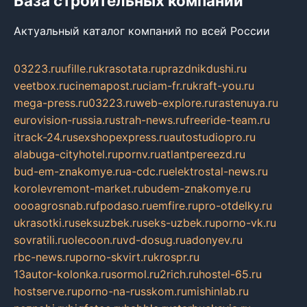
База строительных компаний
Актуальный каталог компаний по всей России
03223.ru
ufille.ru
krasotata.ru
prazdnikdushi.ru
veetbox.ru
cinemapost.ru
ciam-fr.ru
kraft-you.ru
mega-press.ru
03223.ru
web-explore.ru
rastenuya.ru
eurovision-russia.ru
strah-news.ru
freeride-team.ru
itrack-24.ru
sexshopexpress.ru
autostudiopro.ru
alabuga-cityhotel.ru
pornv.ru
atlantpereezd.ru
bud-em-znakomye.ru
a-cdc.ru
elektrostal-news.ru
korolevremont-market.ru
budem-znakomye.ru
oooagrosnab.ru
fpodaso.ru
emfire.ru
pro-otdelky.ru
ukrasotki.ru
seksuzbek.ru
seks-uzbek.ru
porno-vk.ru
sovratili.ru
olecoon.ru
vd-dosug.ru
adonyev.ru
rbc-news.ru
porno-skvirt.ru
krospr.ru
13autor-kolonka.ru
sormol.ru
2rich.ru
hostel-65.ru
hostserve.ru
porno-na-russkom.ru
mishinlab.ru