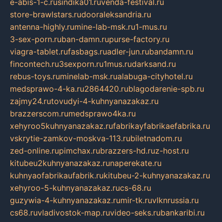
e-abis-1-c.ru
sindika01.ru
venda-festival.ru
store-brawlstars.ru
dooraleksandria.ru
antenna-highly.ru
mine-lab-msk.ru
1-mus.ru
3-sex-porn.ru
ban-damn.ru
purse-factory.ru
viagra-tablet.ru
fasbags.ru
adler-jun.ru
bandamn.ru
fincontech.ru
3sexporn.ru
1mus.ru
darksand.ru
rebus-toys.ru
minelab-msk.ru
alabuga-cityhotel.ru
medsprawo-4-ka.ru
2864420.ru
blagodarenie-spb.ru
zajmy24.ru
tovudyi-4-kuhnyanazakaz.ru
brazzerscom.ru
medsprawo4ka.ru
xehyroo5kuhnyanazakaz.ru
fabrikayfabrikaefabrika.ru
vskrytie-zamkov-moskva-113.ru
biletnadom.ru
zed-online.ru
pimchax.ru
brazzers-hd.ru
z-host.ru
kitubeu2kuhnyanazakaz.ru
naperekate.ru
kuhnyaofabrikaufabrik.ru
kitubeu-2-kuhnyanazakaz.ru
xehyroo-5-kuhnyanazakaz.ru
cs-68.ru
guzywia-4-kuhnyanazakaz.ru
mir-tk.ru
vlknrussia.ru
cs68.ru
vladivostok-map.ru
video-seks.ru
bankaribi.ru