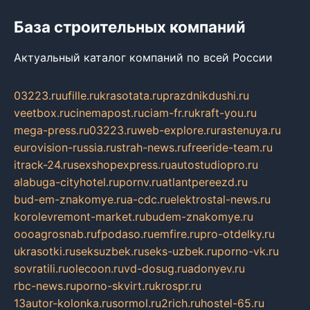
База строительных компаний
Актуальный каталог компаний по всей России
03223.ru
ufille.ru
krasotata.ru
prazdnikdushi.ru
veetbox.ru
cinemapost.ru
ciam-fr.ru
kraft-you.ru
mega-press.ru
03223.ru
web-explore.ru
rastenuya.ru
eurovision-russia.ru
strah-news.ru
freeride-team.ru
itrack-24.ru
sexshopexpress.ru
autostudiopro.ru
alabuga-cityhotel.ru
pornv.ru
atlantpereezd.ru
bud-em-znakomye.ru
a-cdc.ru
elektrostal-news.ru
korolevremont-market.ru
budem-znakomye.ru
oooagrosnab.ru
fpodaso.ru
emfire.ru
pro-otdelky.ru
ukrasotki.ru
seksuzbek.ru
seks-uzbek.ru
porno-vk.ru
sovratili.ru
olecoon.ru
vd-dosug.ru
adonyev.ru
rbc-news.ru
porno-skvirt.ru
krospr.ru
13autor-kolonka.ru
sormol.ru
2rich.ru
hostel-65.ru