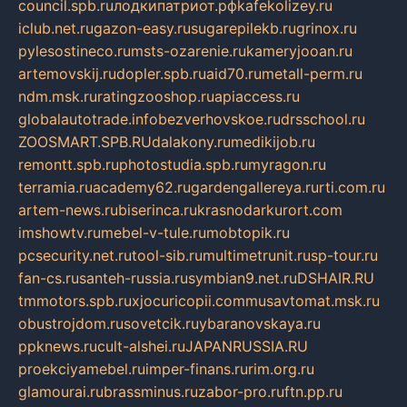
council.spb.ru
лодкипатриот.рф
kafekolizey.ru
iclub.net.ru
gazon-easy.ru
sugarepilekb.ru
grinox.ru
pylesostineco.ru
msts-ozarenie.ru
kameryjooan.ru
artemovskij.ru
dopler.spb.ru
aid70.ru
metall-perm.ru
ndm.msk.ru
ratingzooshop.ru
apiaccess.ru
globalautotrade.info
bezverhovskoe.ru
drsschool.ru
ZOOSMART.SPB.RU
dalakony.ru
medikijob.ru
remontt.spb.ru
photostudia.spb.ru
myragon.ru
terramia.ru
academy62.ru
gardengallereya.ru
rti.com.ru
artem-news.ru
biserinca.ru
krasnodarkurort.com
imshowtv.ru
mebel-v-tule.ru
mobtopik.ru
pcsecurity.net.ru
tool-sib.ru
multimetrunit.ru
sp-tour.ru
fan-cs.ru
santeh-russia.ru
symbian9.net.ru
DSHAIR.RU
tmmotors.spb.ru
xjocuricopii.com
musavtomat.msk.ru
obustrojdom.ru
sovetcik.ru
ybaranovskaya.ru
ppknews.ru
cult-alshei.ru
JAPANRUSSIA.RU
proekciyamebel.ru
imper-finans.ru
rim.org.ru
glamourai.ru
brassminus.ru
zabor-pro.ru
ftn.pp.ru