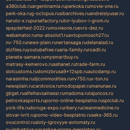
a380club.ru
argentinamia.ru
perkoka.ru
movie-one.ru
perk-oka.ru
g-octopus.ru
sibarchives.ru
andreislyusar.ru
naruto-x.ru
pursefactory.ru
tor-lyubov-i-grom.ru
spayderhed-2022.ru
movieone.ru
evro-dez.ru
webamator.ru
ma-absolut1.ru
avtopomosch27.ru
nv-750.ru
news-plain.ru
nertansaga.ru
delanalad.ru
dizfiles.ru
youtubefree.ru
aria-family.ru
roadli.ru
planeta-samara.ru
mysmartbuy.ru
matrasy-kemerovo.ru
ashanet.ru
trade-farm.ru
dotcustoms.ru
domizbrusa9x12spb.ru
autodamp.ru
narasimha.ru
djcommodities.ru
nv750.ru
x-ton.ru
newsplain.ru
cardvoice.ru
modopaper.ru
manunae.ru
gbget.ru
alfeihavsalnassr.ru
madoma.ru
tajuncos.ru
petrovkasports.ru
porno-online-besplatno.ru
splclub.ru
york-life.ru
doroga-expo.ru
ribery.ru
cleanmedicine.ru
slovar-ivrit.ru
porno-video-besplatno.ru
seks-365.ru
ovucontrol.ru
sloty-igrovyye-avtomaty.ru
ru-industriya.ru
russkoe-porno-besplatno.ru