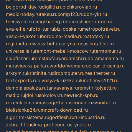
belgorod-day.ru
digilith.ru
pichkurovlab.ru
medic-today.ru
taksu.ru
comp123.ru
don-ykt.ru
teensvoice.ru
imgsharing.ru
domashnee-porno.ru
eva-elfie.ru
foto-tur.ru
biz-doska.ru
metropoltravel.ru
veslo-i-yakor.ru
borodino-media.ru
rostotsky.ru
regionufa.ru
weiss-bet.ru
zaryna.ru
casinotablet.ru
universalia.ru
remont-mebeli-moscow.ru
termomur.ru
clubfisher.ru
remstirufa.ru
erdamchi.ru
doramamama.ru
muraviovka-park.ru
worldofwoman.ru
clean-dreams.ru
arkrym.ru
kristinita.ru
dircomputer.ru
healthenter.ru
textexperts.ru
pivnaya-kruzhka.ru
kinofilmy-2021.ru
demolalapaluza.ru
tanyavanya.ru
remstir-tolyatti.ru
msdip.ru
jdol.ru
sokolovr.ru
newtech-spb.ru
rezemkleim.ru
massage-tai.ru
seonub.ru
zvonitut.ru
biolisichka24.ru
mncraft-download.ru
algoritm-sistema.ru
godflesh.ru
ru-industria.ru
zebra-tlt.ru
okna-proficom.ru
erynok.ru