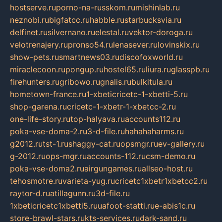
hostserve.ru
porno-na-russkom.ru
mishinlab.ru
neznobi.ru
bigfatcc.ru
habble.ru
starbucksvia.ru
delfinet.ru
silvernano.ru
elestal.ru
vektor-doroga.ru
velotrenajery.ru
pronso54.ru
lenasever.ru
lovinskix.ru
show-pets.ru
smartnews03.ru
discofoxworld.ru
miraclecoon.ru
pongup.ru
hostel65.ru
liura.ru
glasspb.ru
firehunters.ru
gribowo.ru
gnalis.ru
bulkitula.ru
hometown-france.ru
1-xbeticricetc-1-xbetti-5.ru
shop-garena.ru
cricetc-1-xbetr-1-xbetcc-2.ru
one-life-story.ru
top-halyava.ru
accounts112.ru
poka-vse-doma-2.ru
3-d-file.ru
hahahaharms.ru
g2012.ru
tst-1.ru
shaggy-cat.ru
opsmgr.ru
ev-gallery.ru
g-2012.ru
ops-mgr.ru
accounts-112.ru
csm-demo.ru
poka-vse-doma2.ru
airgungames.ru
allseo-host.ru
tehosmotre.ru
varieta-yug.ru
cricetc1xbetr1xbetcc2.ru
raytor-d.ru
atillagunn.ru
3d-file.ru
1xbeticricetc1xbetti5.ru
uafoot-statti.ru
e-abis1c.ru
store-brawl-stars.ru
kts-services.ru
dark-sand.ru