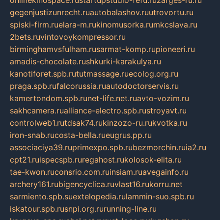
onlinekinospace.ru
startupstudio-fefu.ru
zarges-ru.ru
gegenjustizunrecht.ru
autobalashov.ru
utrovortu.ru
spiski-firm.ru
elara-m.ru
kinomusorka.ru
mkcslava.ru
2bets.ru
vintovoykompressor.ru
birminghamvsfulham.ru
sarmat-komp.ru
pioneeri.ru
amadis-chocolate.ru
shkurki-karakulya.ru
kanotiforet.spb.ru
tutmassage.ru
ecolog.org.ru
praga.spb.ru
falcorussia.ru
autodoctorservis.ru
kamertondom.spb.ru
net-life.net.ru
avto-vozim.ru
sakhcamera.ru
alliance-electro.spb.ru
stroyavt.ru
controlweb1.ru
tdsak74.ru
kinzozo-ru.ru
kvotka.ru
iron-snab.ru
costa-bella.ru
eugrus.pp.ru
associaciya39.ru
primexpo.spb.ru
bezmorchin.ru
ia2.ru
cpt21.ru
ispecspb.ru
regahost.ru
kolosok-elita.ru
tae-kwon.ru
consrio.com.ru
insiam.ru
avegainfo.ru
archery161.ru
bigencyclica.ru
vlast16.ru
korru.net
sarmiento.spb.su
extelopedia.ru
lammin-suo.spb.ru
iskatour.spb.ru
snpi.org.ru
running-line.ru