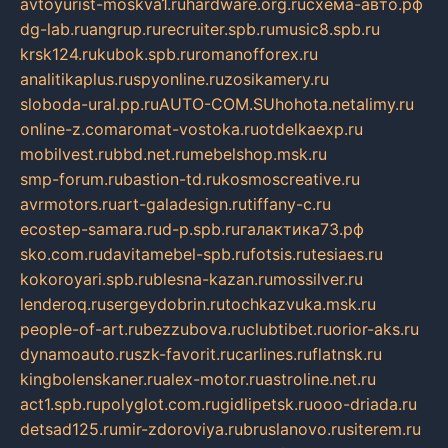
avtoyurist-moskva1.ru
hardware.org.ru
схема-авто.рф
dg-lab.ru
angrup.ru
recruiter.spb.ru
music8.spb.ru
krsk124.ru
kubok.spb.ru
romanofforex.ru
analitikaplus.ru
spyonline.ru
zosikamery.ru
sloboda-ural.pp.ru
AUTO-COM.SU
hohota.net
alimy.ru
online-z.com
aromat-vostoka.ru
otdelkaexp.ru
mobilvest.ru
bbd.net.ru
mebelshop.msk.ru
smp-forum.ru
bastion-td.ru
kosmoscreative.ru
avrmotors.ru
art-galadesign.ru
tiffany-c.ru
ecostep-samara.ru
d-p.spb.ru
галактика73.рф
sko.com.ru
davitamebel-spb.ru
fotsis.ru
tesiaes.ru
kokoroyari.spb.ru
blesna-kazan.ru
mossilver.ru
lenderoq.ru
sergeydobrin.ru
tochkazvuka.msk.ru
people-of-art.ru
bezzubova.ru
clubtibet.ru
orior-aks.ru
dynamoauto.ru
szk-favorit.ru
carlines.ru
flatnsk.ru
kingbolenskaner.ru
alex-motor.ru
astroline.net.ru
act1.spb.ru
polyglot.com.ru
gidlipetsk.ru
ooo-driada.ru
detsad125.ru
mir-zdoroviya.ru
bruslanovo.ru
siterem.ru