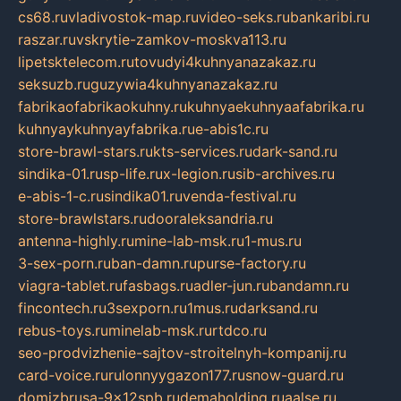
cs68.ru
vladivostok-map.ru
video-seks.ru
bankaribi.ru
raszar.ru
vskrytie-zamkov-moskva113.ru
lipetsktelecom.ru
tovudyi4kuhnyanazakaz.ru
seksuzb.ru
guzywia4kuhnyanazakaz.ru
fabrikaofabrikaokuhny.ru
kuhnyaekuhnyaafabrika.ru
kuhnyaykuhnyayfabrika.ru
e-abis1c.ru
store-brawl-stars.ru
kts-services.ru
dark-sand.ru
sindika-01.ru
sp-life.ru
x-legion.ru
sib-archives.ru
e-abis-1-c.ru
sindika01.ru
venda-festival.ru
store-brawlstars.ru
dooraleksandria.ru
antenna-highly.ru
mine-lab-msk.ru
1-mus.ru
3-sex-porn.ru
ban-damn.ru
purse-factory.ru
viagra-tablet.ru
fasbags.ru
adler-jun.ru
bandamn.ru
fincontech.ru
3sexporn.ru
1mus.ru
darksand.ru
rebus-toys.ru
minelab-msk.ru
rtdco.ru
seo-prodvizhenie-sajtov-stroitelnyh-kompanij.ru
card-voice.ru
rulonnyygazon177.ru
snow-guard.ru
domizbrusa-9x12spb.ru
demaholding.ru
aalse.ru