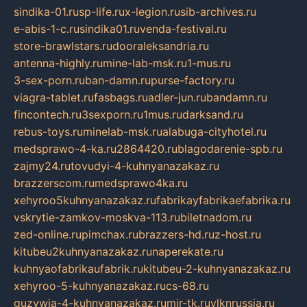
sindika-01.ru
sp-life.ru
x-legion.ru
sib-archives.ru
e-abis-1-c.ru
sindika01.ru
venda-festival.ru
store-brawlstars.ru
dooraleksandria.ru
antenna-highly.ru
mine-lab-msk.ru
1-mus.ru
3-sex-porn.ru
ban-damn.ru
purse-factory.ru
viagra-tablet.ru
fasbags.ru
adler-jun.ru
bandamn.ru
fincontech.ru
3sexporn.ru
1mus.ru
darksand.ru
rebus-toys.ru
minelab-msk.ru
alabuga-cityhotel.ru
medsprawo-4-ka.ru
2864420.ru
blagodarenie-spb.ru
zajmy24.ru
tovudyi-4-kuhnyanazakaz.ru
brazzerscom.ru
medsprawo4ka.ru
xehyroo5kuhnyanazakaz.ru
fabrikayfabrikaefabrika.ru
vskrytie-zamkov-moskva-113.ru
biletnadom.ru
zed-online.ru
pimchax.ru
brazzers-hd.ru
z-host.ru
kitubeu2kuhnyanazakaz.ru
naperekate.ru
kuhnyaofabrikaufabrik.ru
kitubeu-2-kuhnyanazakaz.ru
xehyroo-5-kuhnyanazakaz.ru
cs-68.ru
guzywia-4-kuhnyanazakaz.ru
mir-tk.ru
vlknrussia.ru