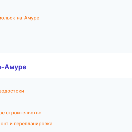
мольск-на-Амуре
а-Амуре
водостоки
ое строительство
онт и перепланировка