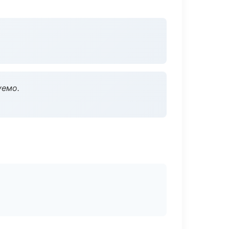
уемо.