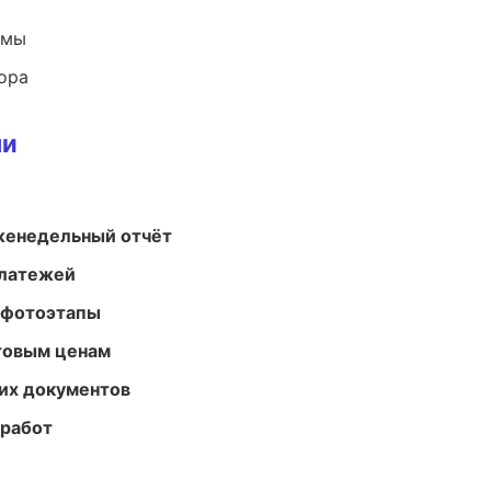
емы
ора
ми
женедельный отчёт
платежей
 фотоэтапы
птовым ценам
их документов
 работ