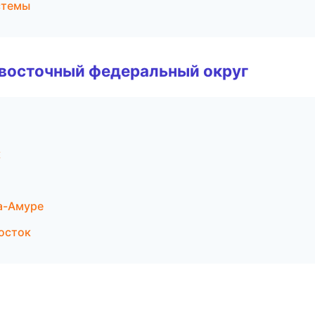
стемы
евосточный федеральный округ
к
а-Амуре
осток