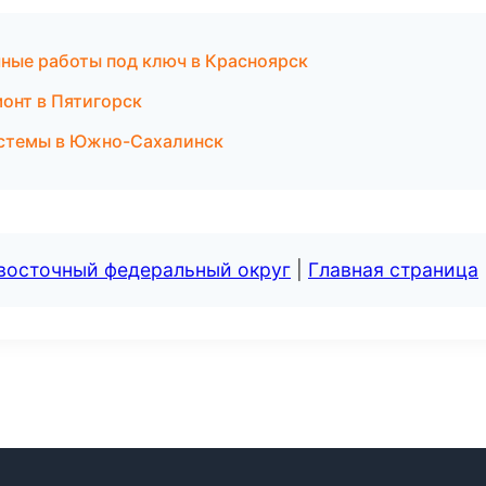
ные работы под ключ в Красноярск
онт в Пятигорск
стемы в Южно-Сахалинск
евосточный федеральный округ
|
Главная страница