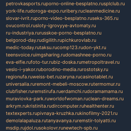
petrovkasports.ru
porno-online-besplatno.ru
splclub.ru
york-life.ru
doroga-expo.ru
ribery.ru
cleanmedicine.ru
slovar-ivrit.ru
porno-video-besplatno.ru
seks-365.ru
ovucontrol.ru
sloty-igrovyye-avtomaty.ru
ru-industriya.ru
russkoe-porno-besplatno.ru
belgorod-day.ru
digilith.ru
pichkurovlab.ru
medic-today.ru
taksu.ru
comp123.ru
don-ykt.ru
teensvoice.ru
imgsharing.ru
domashnee-porno.ru
eva-elfie.ru
foto-tur.ru
biz-doska.ru
metropoltravel.ru
veslo-i-yakor.ru
borodino-media.ru
rostotsky.ru
regionufa.ru
weiss-bet.ru
zaryna.ru
casinotablet.ru
universalia.ru
remont-mebeli-moscow.ru
termomur.ru
clubfisher.ru
remstirufa.ru
erdamchi.ru
doramamama.ru
muraviovka-park.ru
worldofwoman.ru
clean-dreams.ru
arkrym.ru
kristinita.ru
dircomputer.ru
healthenter.ru
textexperts.ru
pivnaya-kruzhka.ru
kinofilmy-2021.ru
demolalapaluza.ru
tanyavanya.ru
remstir-tolyatti.ru
msdip.ru
jdol.ru
sokolovr.ru
newtech-spb.ru