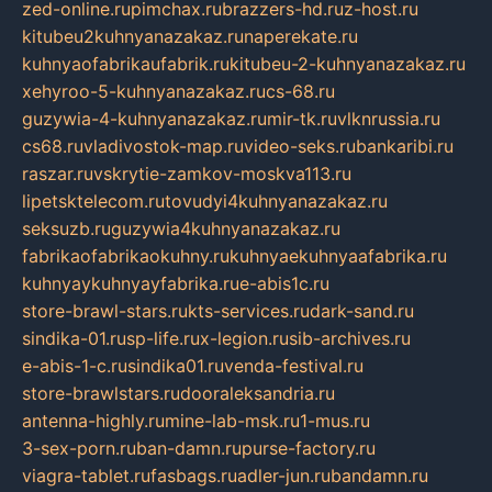
zed-online.ru
pimchax.ru
brazzers-hd.ru
z-host.ru
kitubeu2kuhnyanazakaz.ru
naperekate.ru
kuhnyaofabrikaufabrik.ru
kitubeu-2-kuhnyanazakaz.ru
xehyroo-5-kuhnyanazakaz.ru
cs-68.ru
guzywia-4-kuhnyanazakaz.ru
mir-tk.ru
vlknrussia.ru
cs68.ru
vladivostok-map.ru
video-seks.ru
bankaribi.ru
raszar.ru
vskrytie-zamkov-moskva113.ru
lipetsktelecom.ru
tovudyi4kuhnyanazakaz.ru
seksuzb.ru
guzywia4kuhnyanazakaz.ru
fabrikaofabrikaokuhny.ru
kuhnyaekuhnyaafabrika.ru
kuhnyaykuhnyayfabrika.ru
e-abis1c.ru
store-brawl-stars.ru
kts-services.ru
dark-sand.ru
sindika-01.ru
sp-life.ru
x-legion.ru
sib-archives.ru
e-abis-1-c.ru
sindika01.ru
venda-festival.ru
store-brawlstars.ru
dooraleksandria.ru
antenna-highly.ru
mine-lab-msk.ru
1-mus.ru
3-sex-porn.ru
ban-damn.ru
purse-factory.ru
viagra-tablet.ru
fasbags.ru
adler-jun.ru
bandamn.ru