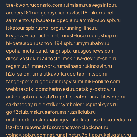
tae-kwon.ru
consrio.com.ru
insiam.ru
avegainfo.ru
archery161.ru
bigencyclica.ru
vlast16.ru
korru.net
sarmiento.spb.su
extelopedia.ru
lammin-suo.spb.ru
iskatour.spb.ru
snpi.org.ru
running-line.ru
krygeva-spa.ru
chel.net.ru
rust-loco.ru
dugshop.ru
hl-beta.spb.ru
school494.spb.ru
mymubaby.ru
epoha-metalband.ru
ngr.spb.ru
rusgosnews.com
dieselvostok.ru
24hostel.msk.ru
w-dev.ru
f-ship.ru
regsmi.ru
filmnetwork.ru
malinasp.ru
kinosvin.ru
h2o-salon.ru
malutkayork.ru
deltaprim.spb.ru
tango-perm.ru
gooddir.ru
sgv.su
multiki-online.com
webkrasotki.com
cherinvest.ru
detskiy-ostrov.ru
ankou.spb.ru
alvesta1.ru
pdf-creator.ru
nix-files.org.ru
sakhatoday.ru
elektrikersymboler.ru
sputnikyes.ru
golf2club.msk.ru
aeforums.ru
zallclub.ru
multimodal.msk.ru
habaigry.ru
haikko.ru
sobakopedia.ru
isz-fest.ru
ewnc.info
screensaver-clock.net.ru
volnav.spb.ru
comnat.ru
npf.net.ru
7bit.pp.ru
kalugatur.ru