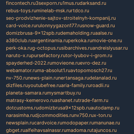
fincontech.ru
3sexporn.ru
1mus.ru
darksand.ru
rebus-toys.ru
minelab-msk.ru
rtdco.ru
seo-prodvizhenie-sajtov-stroitelnyh-kompanij.ru
card-voice.ru
rulonnyygazon177.ru
snow-guard.ru
domizbrusa-9x12spb.ru
demaholding.ru
aalse.ru
a380club.ru
argentinamia.ru
perkoka.ru
movie-one.ru
perk-oka.ru
g-octopus.ru
sibarchives.ru
andreislyusar.ru
naruto-x.ru
pursefactory.ru
tor-lyubov-i-grom.ru
spayderhed-2022.ru
movieone.ru
evro-dez.ru
webamator.ru
ma-absolut1.ru
avtopomosch27.ru
nv-750.ru
news-plain.ru
nertansaga.ru
delanalad.ru
dizfiles.ru
youtubefree.ru
aria-family.ru
roadli.ru
planeta-samara.ru
mysmartbuy.ru
matrasy-kemerovo.ru
ashanet.ru
trade-farm.ru
dotcustoms.ru
domizbrusa9x12spb.ru
autodamp.ru
narasimha.ru
djcommodities.ru
nv750.ru
x-ton.ru
newsplain.ru
cardvoice.ru
modopaper.ru
manunae.ru
gbget.ru
alfeihavsalnassr.ru
madoma.ru
tajuncos.ru