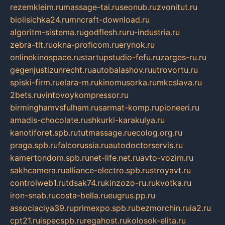
rezemkleim.ru
massage-tai.ru
seonub.ru
zvonitut.ru
biolisichka24.ru
mncraft-download.ru
algoritm-sistema.ru
godflesh.ru
ru-industria.ru
zebra-tlt.ru
okna-proficom.ru
erynok.ru
onlinekinospace.ru
startupstudio-fefu.ru
zarges-ru.ru
gegenjustizunrecht.ru
autobalashov.ru
utrovortu.ru
spiski-firm.ru
elara-m.ru
kinomusorka.ru
mkcslava.ru
2bets.ru
vintovoykompressor.ru
birminghamvsfulham.ru
sarmat-komp.ru
pioneeri.ru
amadis-chocolate.ru
shkurki-karakulya.ru
kanotiforet.spb.ru
tutmassage.ru
ecolog.org.ru
praga.spb.ru
falcorussia.ru
autodoctorservis.ru
kamertondom.spb.ru
net-life.net.ru
avto-vozim.ru
sakhcamera.ru
alliance-electro.spb.ru
stroyavt.ru
controlweb1.ru
tdsak74.ru
kinzozo-ru.ru
kvotka.ru
iron-snab.ru
costa-bella.ru
eugrus.pp.ru
associaciya39.ru
primexpo.spb.ru
bezmorchin.ru
ia2.ru
cpt21.ru
ispecspb.ru
regahost.ru
kolosok-elita.ru