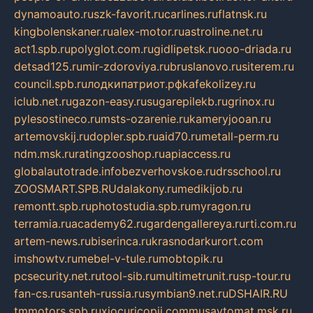
dynamoauto.ru
szk-favorit.ru
carlines.ru
flatnsk.ru
kingbolenskaner.ru
alex-motor.ru
astroline.net.ru
act1.spb.ru
polyglot.com.ru
gidlipetsk.ru
ooo-driada.ru
detsad125.ru
mir-zdoroviya.ru
bruslanovo.ru
siterem.ru
council.spb.ru
лодкипатриот.рф
kafekolizey.ru
iclub.net.ru
gazon-easy.ru
sugarepilekb.ru
grinox.ru
pylesostineco.ru
msts-ozarenie.ru
kameryjooan.ru
artemovskij.ru
dopler.spb.ru
aid70.ru
metall-perm.ru
ndm.msk.ru
ratingzooshop.ru
apiaccess.ru
globalautotrade.info
bezverhovskoe.ru
drsschool.ru
ZOOSMART.SPB.RU
dalakony.ru
medikijob.ru
remontt.spb.ru
photostudia.spb.ru
myragon.ru
terramia.ru
academy62.ru
gardengallereya.ru
rti.com.ru
artem-news.ru
biserinca.ru
krasnodarkurort.com
imshowtv.ru
mebel-v-tule.ru
mobtopik.ru
pcsecurity.net.ru
tool-sib.ru
multimetrunit.ru
sp-tour.ru
fan-cs.ru
santeh-russia.ru
symbian9.net.ru
DSHAIR.RU
tmmotors.spb.ru
xjocuricopii.com
musavtomat.msk.ru