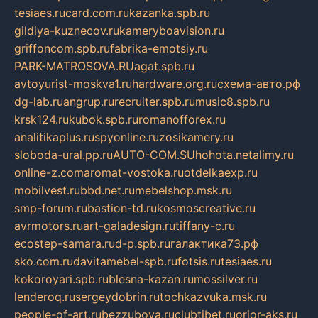
tesiaes.ru
card.com.ru
kazanka.spb.ru
gildiya-kuznecov.ru
kameryboavision.ru
griffoncom.spb.ru
fabrika-emotsiy.ru
PARK-MATROSOVA.RU
agat.spb.ru
avtoyurist-moskva1.ru
hardware.org.ru
схема-авто.рф
dg-lab.ru
angrup.ru
recruiter.spb.ru
music8.spb.ru
krsk124.ru
kubok.spb.ru
romanofforex.ru
analitikaplus.ru
spyonline.ru
zosikamery.ru
sloboda-ural.pp.ru
AUTO-COM.SU
hohota.net
alimy.ru
online-z.com
aromat-vostoka.ru
otdelkaexp.ru
mobilvest.ru
bbd.net.ru
mebelshop.msk.ru
smp-forum.ru
bastion-td.ru
kosmoscreative.ru
avrmotors.ru
art-galadesign.ru
tiffany-c.ru
ecostep-samara.ru
d-p.spb.ru
галактика73.рф
sko.com.ru
davitamebel-spb.ru
fotsis.ru
tesiaes.ru
kokoroyari.spb.ru
blesna-kazan.ru
mossilver.ru
lenderoq.ru
sergeydobrin.ru
tochkazvuka.msk.ru
people-of-art.ru
bezzubova.ru
clubtibet.ru
orior-aks.ru