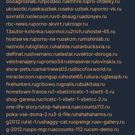
oooagrosnab.ru
fpodaso.ru
emfire.ru
pro-otdelky.ru
ukrasotki.ru
seksuzbek.ru
seks-uzbek.ru
porno-vk.ru
sovratili.ru
olecoon.ru
vd-dosug.ru
adonyev.ru
rbc-news.ru
porno-skvirt.ru
krospr.ru
13autor-kolonka.ru
sormol.ru
2rich.ru
hostel-65.ru
hostserve.ru
porno-na-russkom.ru
mishinlab.ru
neznobi.ru
bigfatcc.ru
habble.ru
starbucksvia.ru
delfinet.ru
silvernano.ru
elestal.ru
vektor-doroga.ru
velotrenajery.ru
pronso54.ru
lenasever.ru
lovinskix.ru
show-pets.ru
smartnews03.ru
discofoxworld.ru
miraclecoon.ru
pongup.ru
hostel65.ru
liura.ru
glasspb.ru
firehunters.ru
gribowo.ru
gnalis.ru
bulkitula.ru
hometown-france.ru
1-xbeticricetc-1-xbetti-5.ru
shop-garena.ru
cricetc-1-xbetr-1-xbetcc-2.ru
one-life-story.ru
top-halyava.ru
accounts112.ru
poka-vse-doma-2.ru
3-d-file.ru
hahahaharms.ru
g2012.ru
tst-1.ru
shaggy-cat.ru
opsmgr.ru
ev-gallery.ru
g-2012.ru
ops-mgr.ru
accounts-112.ru
csm-demo.ru