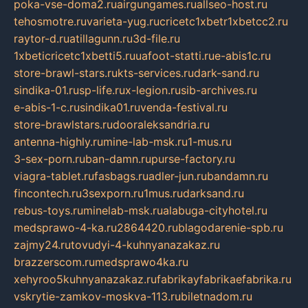
poka-vse-doma2.ru
airgungames.ru
allseo-host.ru
tehosmotre.ru
varieta-yug.ru
cricetc1xbetr1xbetcc2.ru
raytor-d.ru
atillagunn.ru
3d-file.ru
1xbeticricetc1xbetti5.ru
uafoot-statti.ru
e-abis1c.ru
store-brawl-stars.ru
kts-services.ru
dark-sand.ru
sindika-01.ru
sp-life.ru
x-legion.ru
sib-archives.ru
e-abis-1-c.ru
sindika01.ru
venda-festival.ru
store-brawlstars.ru
dooraleksandria.ru
antenna-highly.ru
mine-lab-msk.ru
1-mus.ru
3-sex-porn.ru
ban-damn.ru
purse-factory.ru
viagra-tablet.ru
fasbags.ru
adler-jun.ru
bandamn.ru
fincontech.ru
3sexporn.ru
1mus.ru
darksand.ru
rebus-toys.ru
minelab-msk.ru
alabuga-cityhotel.ru
medsprawo-4-ka.ru
2864420.ru
blagodarenie-spb.ru
zajmy24.ru
tovudyi-4-kuhnyanazakaz.ru
brazzerscom.ru
medsprawo4ka.ru
xehyroo5kuhnyanazakaz.ru
fabrikayfabrikaefabrika.ru
vskrytie-zamkov-moskva-113.ru
biletnadom.ru