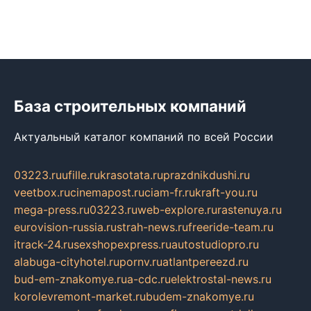
База строительных компаний
Актуальный каталог компаний по всей России
03223.ru
ufille.ru
krasotata.ru
prazdnikdushi.ru
veetbox.ru
cinemapost.ru
ciam-fr.ru
kraft-you.ru
mega-press.ru
03223.ru
web-explore.ru
rastenuya.ru
eurovision-russia.ru
strah-news.ru
freeride-team.ru
itrack-24.ru
sexshopexpress.ru
autostudiopro.ru
alabuga-cityhotel.ru
pornv.ru
atlantpereezd.ru
bud-em-znakomye.ru
a-cdc.ru
elektrostal-news.ru
korolevremont-market.ru
budem-znakomye.ru