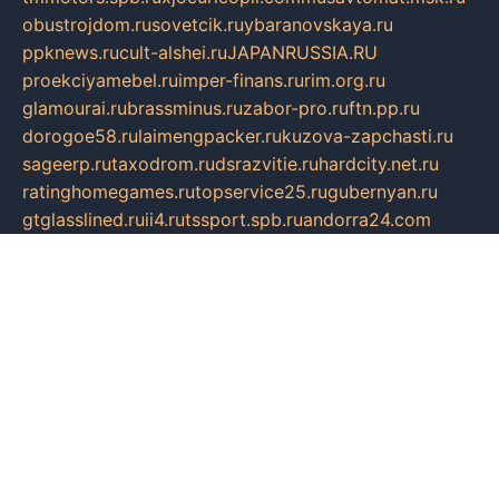
obustrojdom.ru
sovetcik.ru
ybaranovskaya.ru
ppknews.ru
cult-alshei.ru
JAPANRUSSIA.RU
proekciyamebel.ru
imper-finans.ru
rim.org.ru
glamourai.ru
brassminus.ru
zabor-pro.ru
ftn.pp.ru
dorogoe58.ru
laimengpacker.ru
kuzova-zapchasti.ru
sageerp.ru
taxodrom.ru
dsrazvitie.ru
hardcity.net.ru
ratinghomegames.ru
topservice25.ru
gubernyan.ru
gtglasslined.ru
ii4.ru
tssport.spb.ru
andorra24.com
blackwallstreet.ru
oboimos.ru
optim-doors.com.ru
ikuch.ru
nycr.org.ru
npa21.ru
vremya-ch.spb.ru
desert000.ru
ivtorgi.ru
ifiori.ru
catalog-statei.ru
dcv.org.ru
spetsmaster174.ru
ipkameryhiseeu.ru
dum26.ru
ruspol.spb.ru
fr-opendp.ru
kam-solnyshko.ru
cheyenne-arapaho.ru
sevzapmetal.spb.ru
ted-lapidus.spb.ru
parasite-eliminator.ru
sigma-complete.ru
modernworld.ru
dama-moda.ru
eholot-group.ru
sk-nvkz.ru
DRONGOLD.RU
democratia2.ru
i-farmer.ru
mass-sport.org