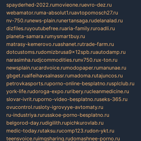
spayderhed-2022.ru
movieone.ru
evro-dez.ru
webamator.ru
ma-absolut1.ru
avtopomosch27.ru
nv-750.ru
news-plain.ru
nertansaga.ru
delanalad.ru
dizfiles.ru
youtubefree.ru
aria-family.ru
roadli.ru
planeta-samara.ru
mysmartbuy.ru
matrasy-kemerovo.ru
ashanet.ru
trade-farm.ru
dotcustoms.ru
domizbrusa9x12spb.ru
autodamp.ru
narasimha.ru
djcommodities.ru
nv750.ru
x-ton.ru
newsplain.ru
cardvoice.ru
modopaper.ru
manunae.ru
gbget.ru
alfeihavsalnassr.ru
madoma.ru
tajuncos.ru
petrovkasports.ru
porno-online-besplatno.ru
splclub.ru
york-life.ru
doroga-expo.ru
ribery.ru
cleanmedicine.ru
slovar-ivrit.ru
porno-video-besplatno.ru
seks-365.ru
ovucontrol.ru
sloty-igrovyye-avtomaty.ru
ru-industriya.ru
russkoe-porno-besplatno.ru
belgorod-day.ru
digilith.ru
pichkurovlab.ru
medic-today.ru
taksu.ru
comp123.ru
don-ykt.ru
teensvoice.ru
imgsharing.ru
domashnee-porno.ru