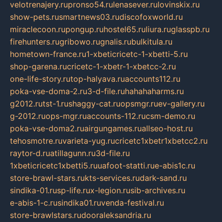
velotrenajery.ru
pronso54.ru
lenasever.ru
lovinskix.ru
show-pets.ru
smartnews03.ru
discofoxworld.ru
miraclecoon.ru
pongup.ru
hostel65.ru
liura.ru
glasspb.ru
firehunters.ru
gribowo.ru
gnalis.ru
bulkitula.ru
hometown-france.ru
1-xbeticricetc-1-xbetti-5.ru
shop-garena.ru
cricetc-1-xbetr-1-xbetcc-2.ru
one-life-story.ru
top-halyava.ru
accounts112.ru
poka-vse-doma-2.ru
3-d-file.ru
hahahaharms.ru
g2012.ru
tst-1.ru
shaggy-cat.ru
opsmgr.ru
ev-gallery.ru
g-2012.ru
ops-mgr.ru
accounts-112.ru
csm-demo.ru
poka-vse-doma2.ru
airgungames.ru
allseo-host.ru
tehosmotre.ru
varieta-yug.ru
cricetc1xbetr1xbetcc2.ru
raytor-d.ru
atillagunn.ru
3d-file.ru
1xbeticricetc1xbetti5.ru
uafoot-statti.ru
e-abis1c.ru
store-brawl-stars.ru
kts-services.ru
dark-sand.ru
sindika-01.ru
sp-life.ru
x-legion.ru
sib-archives.ru
e-abis-1-c.ru
sindika01.ru
venda-festival.ru
store-brawlstars.ru
dooraleksandria.ru