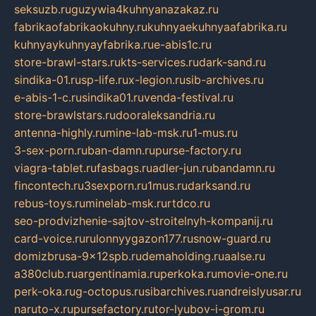
seksuzb.ru
guzywia4kuhnyanazakaz.ru
fabrikaofabrikaokuhny.ru
kuhnyaekuhnyaafabrika.ru
kuhnyaykuhnyayfabrika.ru
e-abis1c.ru
store-brawl-stars.ru
kts-services.ru
dark-sand.ru
sindika-01.ru
sp-life.ru
x-legion.ru
sib-archives.ru
e-abis-1-c.ru
sindika01.ru
venda-festival.ru
store-brawlstars.ru
dooraleksandria.ru
antenna-highly.ru
mine-lab-msk.ru
1-mus.ru
3-sex-porn.ru
ban-damn.ru
purse-factory.ru
viagra-tablet.ru
fasbags.ru
adler-jun.ru
bandamn.ru
fincontech.ru
3sexporn.ru
1mus.ru
darksand.ru
rebus-toys.ru
minelab-msk.ru
rtdco.ru
seo-prodvizhenie-sajtov-stroitelnyh-kompanij.ru
card-voice.ru
rulonnyygazon177.ru
snow-guard.ru
domizbrusa-9x12spb.ru
demaholding.ru
aalse.ru
a380club.ru
argentinamia.ru
perkoka.ru
movie-one.ru
perk-oka.ru
g-octopus.ru
sibarchives.ru
andreislyusar.ru
naruto-x.ru
pursefactory.ru
tor-lyubov-i-grom.ru