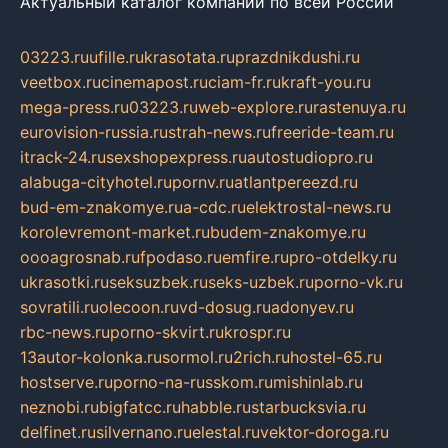
Актуальный каталог компаний по всей России
03223.ru
ufille.ru
krasotata.ru
prazdnikdushi.ru
veetbox.ru
cinemapost.ru
ciam-fr.ru
kraft-you.ru
mega-press.ru
03223.ru
web-explore.ru
rastenuya.ru
eurovision-russia.ru
strah-news.ru
freeride-team.ru
itrack-24.ru
sexshopexpress.ru
autostudiopro.ru
alabuga-cityhotel.ru
pornv.ru
atlantpereezd.ru
bud-em-znakomye.ru
a-cdc.ru
elektrostal-news.ru
korolevremont-market.ru
budem-znakomye.ru
oooagrosnab.ru
fpodaso.ru
emfire.ru
pro-otdelky.ru
ukrasotki.ru
seksuzbek.ru
seks-uzbek.ru
porno-vk.ru
sovratili.ru
olecoon.ru
vd-dosug.ru
adonyev.ru
rbc-news.ru
porno-skvirt.ru
krospr.ru
13autor-kolonka.ru
sormol.ru
2rich.ru
hostel-65.ru
hostserve.ru
porno-na-russkom.ru
mishinlab.ru
neznobi.ru
bigfatcc.ru
habble.ru
starbucksvia.ru
delfinet.ru
silvernano.ru
elestal.ru
vektor-doroga.ru