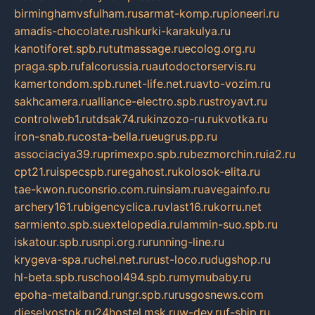
birminghamvsfulham.ru
sarmat-komp.ru
pioneeri.ru
amadis-chocolate.ru
shkurki-karakulya.ru
kanotiforet.spb.ru
tutmassage.ru
ecolog.org.ru
praga.spb.ru
falcorussia.ru
autodoctorservis.ru
kamertondom.spb.ru
net-life.net.ru
avto-vozim.ru
sakhcamera.ru
alliance-electro.spb.ru
stroyavt.ru
controlweb1.ru
tdsak74.ru
kinzozo-ru.ru
kvotka.ru
iron-snab.ru
costa-bella.ru
eugrus.pp.ru
associaciya39.ru
primexpo.spb.ru
bezmorchin.ru
ia2.ru
cpt21.ru
ispecspb.ru
regahost.ru
kolosok-elita.ru
tae-kwon.ru
consrio.com.ru
insiam.ru
avegainfo.ru
archery161.ru
bigencyclica.ru
vlast16.ru
korru.net
sarmiento.spb.su
extelopedia.ru
lammin-suo.spb.ru
iskatour.spb.ru
snpi.org.ru
running-line.ru
krygeva-spa.ru
chel.net.ru
rust-loco.ru
dugshop.ru
hl-beta.spb.ru
school494.spb.ru
mymubaby.ru
epoha-metalband.ru
ngr.spb.ru
rusgosnews.com
dieselvostok.ru
24hostel.msk.ru
w-dev.ru
f-ship.ru