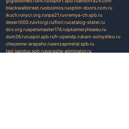
gtglasslined.ru
ii4.ru
tssport.spb.ru
andorra24.com
blackwallstreet.ru
oboimos.ru
optim-doors.com.ru
ikuch.ru
nycr.org.ru
npa21.ru
vremya-ch.spb.ru
desert000.ru
ivtorgi.ru
ifiori.ru
catalog-statei.ru
dcv.org.ru
spetsmaster174.ru
ipkameryhiseeu.ru
dum26.ru
ruspol.spb.ru
fr-opendp.ru
kam-solnyshko.ru
cheyenne-arapaho.ru
sevzapmetal.spb.ru
ted-lapidus.spb.ru
parasite-eliminator.ru
sigma-complete.ru
modernworld.ru
dama-moda.ru
eholot-group.ru
sk-nvkz.ru
DRONGOLD.RU
democratia2.ru
i-farmer.ru
mass-sport.org
jablonex.spb.ru
bookmess.ru
linkword.ru
refineua.com.ru
cs-spec.net.ru
altay-mebel.ru
DNK-THEATRE.RU
mechaniks.spb.ru
ipcamtechage.ru
skosta.ru
a-sun.ru
stroy-ldsp.ru
snowlands.org.ru
childrensshoes.ru
mrlizzy.ru
mebelsofiakrd.ru
bulizhenko.ru
rumantick.net.ru
mtszerno.ru
daily-fishing.ru
glushiteli-v-spb.ru
megasat.org.ru