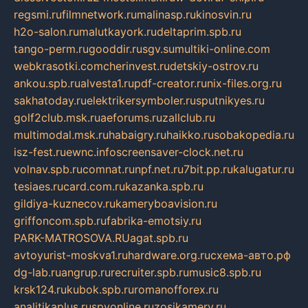
regsmi.ru
filmnetwork.ru
malinasp.ru
kinosvin.ru
h2o-salon.ru
malutkayork.ru
deltaprim.spb.ru
tango-perm.ru
gooddir.ru
sgv.su
multiki-online.com
webkrasotki.com
cherinvest.ru
detskiy-ostrov.ru
ankou.spb.ru
alvesta1.ru
pdf-creator.ru
nix-files.org.ru
sakhatoday.ru
elektrikersymboler.ru
sputnikyes.ru
golf2club.msk.ru
aeforums.ru
zallclub.ru
multimodal.msk.ru
habaigry.ru
haikko.ru
sobakopedia.ru
isz-fest.ru
ewnc.info
screensaver-clock.net.ru
volnav.spb.ru
comnat.ru
npf.net.ru
7bit.pp.ru
kalugatur.ru
tesiaes.ru
card.com.ru
kazanka.spb.ru
gildiya-kuznecov.ru
kameryboavision.ru
griffoncom.spb.ru
fabrika-emotsiy.ru
PARK-MATROSOVA.RU
agat.spb.ru
avtoyurist-moskva1.ru
hardware.org.ru
схема-авто.рф
dg-lab.ru
angrup.ru
recruiter.spb.ru
music8.spb.ru
krsk124.ru
kubok.spb.ru
romanofforex.ru
analitikaplus.ru
spyonline.ru
zosikamery.ru