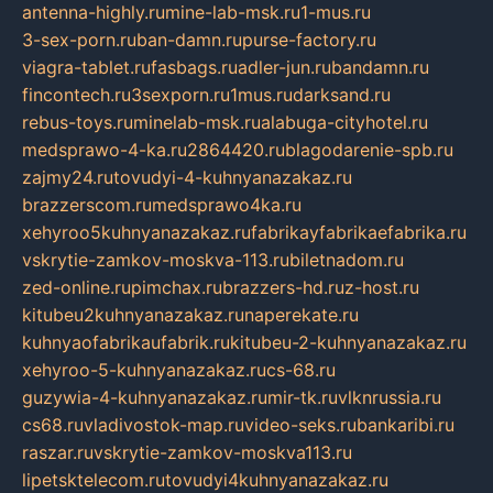
antenna-highly.ru
mine-lab-msk.ru
1-mus.ru
3-sex-porn.ru
ban-damn.ru
purse-factory.ru
viagra-tablet.ru
fasbags.ru
adler-jun.ru
bandamn.ru
fincontech.ru
3sexporn.ru
1mus.ru
darksand.ru
rebus-toys.ru
minelab-msk.ru
alabuga-cityhotel.ru
medsprawo-4-ka.ru
2864420.ru
blagodarenie-spb.ru
zajmy24.ru
tovudyi-4-kuhnyanazakaz.ru
brazzerscom.ru
medsprawo4ka.ru
xehyroo5kuhnyanazakaz.ru
fabrikayfabrikaefabrika.ru
vskrytie-zamkov-moskva-113.ru
biletnadom.ru
zed-online.ru
pimchax.ru
brazzers-hd.ru
z-host.ru
kitubeu2kuhnyanazakaz.ru
naperekate.ru
kuhnyaofabrikaufabrik.ru
kitubeu-2-kuhnyanazakaz.ru
xehyroo-5-kuhnyanazakaz.ru
cs-68.ru
guzywia-4-kuhnyanazakaz.ru
mir-tk.ru
vlknrussia.ru
cs68.ru
vladivostok-map.ru
video-seks.ru
bankaribi.ru
raszar.ru
vskrytie-zamkov-moskva113.ru
lipetsktelecom.ru
tovudyi4kuhnyanazakaz.ru