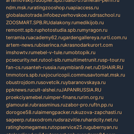
ndm.msk.ru
ratingzooshop.ru
apiaccess.ru
globalautotrade.info
bezverhovskoe.ru
drsschool.ru
ZOOSMART.SPB.RU
dalakony.ru
medikijob.ru
remontt.spb.ru
photostudia.spb.ru
myragon.ru
terramia.ru
academy62.ru
gardengallereya.ru
rti.com.ru
artem-news.ru
biserinca.ru
krasnodarkurort.com
imshowtv.ru
mebel-v-tule.ru
mobtopik.ru
pcsecurity.net.ru
tool-sib.ru
multimetrunit.ru
sp-tour.ru
fan-cs.ru
santeh-russia.ru
symbian9.net.ru
DSHAIR.RU
tmmotors.spb.ru
xjocuricopii.com
musavtomat.msk.ru
obustrojdom.ru
sovetcik.ru
ybaranovskaya.ru
ppknews.ru
cult-alshei.ru
JAPANRUSSIA.RU
proekciyamebel.ru
imper-finans.ru
rim.org.ru
glamourai.ru
brassminus.ru
zabor-pro.ru
ftn.pp.ru
dorogoe58.ru
laimengpacker.ru
kuzova-zapchasti.ru
sageerp.ru
taxodrom.ru
dsrazvitie.ru
hardcity.net.ru
ratinghomegames.ru
topservice25.ru
gubernyan.ru