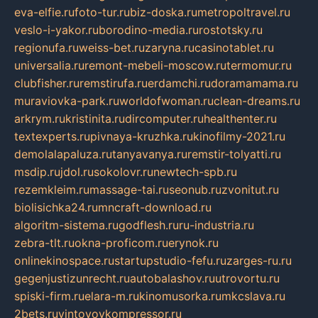
eva-elfie.ru
foto-tur.ru
biz-doska.ru
metropoltravel.ru
veslo-i-yakor.ru
borodino-media.ru
rostotsky.ru
regionufa.ru
weiss-bet.ru
zaryna.ru
casinotablet.ru
universalia.ru
remont-mebeli-moscow.ru
termomur.ru
clubfisher.ru
remstirufa.ru
erdamchi.ru
doramamama.ru
muraviovka-park.ru
worldofwoman.ru
clean-dreams.ru
arkrym.ru
kristinita.ru
dircomputer.ru
healthenter.ru
textexperts.ru
pivnaya-kruzhka.ru
kinofilmy-2021.ru
demolalapaluza.ru
tanyavanya.ru
remstir-tolyatti.ru
msdip.ru
jdol.ru
sokolovr.ru
newtech-spb.ru
rezemkleim.ru
massage-tai.ru
seonub.ru
zvonitut.ru
biolisichka24.ru
mncraft-download.ru
algoritm-sistema.ru
godflesh.ru
ru-industria.ru
zebra-tlt.ru
okna-proficom.ru
erynok.ru
onlinekinospace.ru
startupstudio-fefu.ru
zarges-ru.ru
gegenjustizunrecht.ru
autobalashov.ru
utrovortu.ru
spiski-firm.ru
elara-m.ru
kinomusorka.ru
mkcslava.ru
2bets.ru
vintovoykompressor.ru