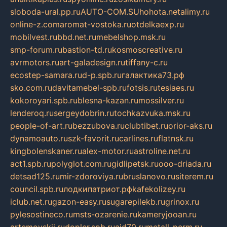
sloboda-ural.pp.ru
AUTO-COM.SU
hohota.net
alimy.ru
online-z.com
aromat-vostoka.ru
otdelkaexp.ru
mobilvest.ru
bbd.net.ru
mebelshop.msk.ru
smp-forum.ru
bastion-td.ru
kosmoscreative.ru
avrmotors.ru
art-galadesign.ru
tiffany-c.ru
ecostep-samara.ru
d-p.spb.ru
галактика73.рф
sko.com.ru
davitamebel-spb.ru
fotsis.ru
tesiaes.ru
kokoroyari.spb.ru
blesna-kazan.ru
mossilver.ru
lenderoq.ru
sergeydobrin.ru
tochkazvuka.msk.ru
people-of-art.ru
bezzubova.ru
clubtibet.ru
orior-aks.ru
dynamoauto.ru
szk-favorit.ru
carlines.ru
flatnsk.ru
kingbolenskaner.ru
alex-motor.ru
astroline.net.ru
act1.spb.ru
polyglot.com.ru
gidlipetsk.ru
ooo-driada.ru
detsad125.ru
mir-zdoroviya.ru
bruslanovo.ru
siterem.ru
council.spb.ru
лодкипатриот.рф
kafekolizey.ru
iclub.net.ru
gazon-easy.ru
sugarepilekb.ru
grinox.ru
pylesostineco.ru
msts-ozarenie.ru
kameryjooan.ru
artemovskij.ru
dopler.spb.ru
aid70.ru
metall-perm.ru