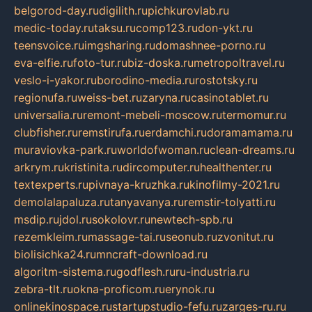
belgorod-day.ru
digilith.ru
pichkurovlab.ru
medic-today.ru
taksu.ru
comp123.ru
don-ykt.ru
teensvoice.ru
imgsharing.ru
domashnee-porno.ru
eva-elfie.ru
foto-tur.ru
biz-doska.ru
metropoltravel.ru
veslo-i-yakor.ru
borodino-media.ru
rostotsky.ru
regionufa.ru
weiss-bet.ru
zaryna.ru
casinotablet.ru
universalia.ru
remont-mebeli-moscow.ru
termomur.ru
clubfisher.ru
remstirufa.ru
erdamchi.ru
doramamama.ru
muraviovka-park.ru
worldofwoman.ru
clean-dreams.ru
arkrym.ru
kristinita.ru
dircomputer.ru
healthenter.ru
textexperts.ru
pivnaya-kruzhka.ru
kinofilmy-2021.ru
demolalapaluza.ru
tanyavanya.ru
remstir-tolyatti.ru
msdip.ru
jdol.ru
sokolovr.ru
newtech-spb.ru
rezemkleim.ru
massage-tai.ru
seonub.ru
zvonitut.ru
biolisichka24.ru
mncraft-download.ru
algoritm-sistema.ru
godflesh.ru
ru-industria.ru
zebra-tlt.ru
okna-proficom.ru
erynok.ru
onlinekinospace.ru
startupstudio-fefu.ru
zarges-ru.ru