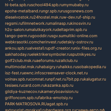
hl-beta.spb.ru
school494.spb.ru
mymubaby.ru
epoha-metalband.ru
ngr.spb.ru
rusgosnews.com
dieselvostok.ru
24hostel.msk.ru
w-dev.ru
f-ship.ru
regsmi.ru
filmnetwork.ru
malinasp.ru
kinosvin.ru
h2o-salon.ru
malutkayork.ru
deltaprim.spb.ru
tango-perm.ru
gooddir.ru
sgv.su
multiki-online.com
webkrasotki.com
cherinvest.ru
detskiy-ostrov.ru
ankou.spb.ru
alvesta1.ru
pdf-creator.ru
nix-files.org.ru
sakhatoday.ru
elektrikersymboler.ru
sputnikyes.ru
golf2club.msk.ru
aeforums.ru
zallclub.ru
multimodal.msk.ru
habaigry.ru
haikko.ru
sobakopedia.ru
isz-fest.ru
ewnc.info
screensaver-clock.net.ru
volnav.spb.ru
comnat.ru
npf.net.ru
7bit.pp.ru
kalugatur.ru
tesiaes.ru
card.com.ru
kazanka.spb.ru
gildiya-kuznecov.ru
kameryboavision.ru
griffoncom.spb.ru
fabrika-emotsiy.ru
PARK-MATROSOVA.RU
agat.spb.ru
avtoyurist-moskva1.ru
hardware.org.ru
схема-авто.рф