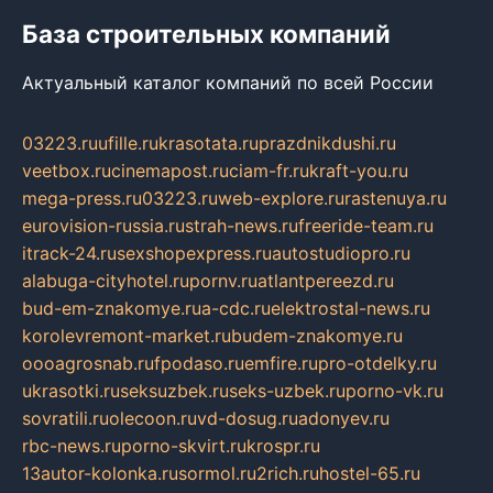
База строительных компаний
Актуальный каталог компаний по всей России
03223.ru
ufille.ru
krasotata.ru
prazdnikdushi.ru
veetbox.ru
cinemapost.ru
ciam-fr.ru
kraft-you.ru
mega-press.ru
03223.ru
web-explore.ru
rastenuya.ru
eurovision-russia.ru
strah-news.ru
freeride-team.ru
itrack-24.ru
sexshopexpress.ru
autostudiopro.ru
alabuga-cityhotel.ru
pornv.ru
atlantpereezd.ru
bud-em-znakomye.ru
a-cdc.ru
elektrostal-news.ru
korolevremont-market.ru
budem-znakomye.ru
oooagrosnab.ru
fpodaso.ru
emfire.ru
pro-otdelky.ru
ukrasotki.ru
seksuzbek.ru
seks-uzbek.ru
porno-vk.ru
sovratili.ru
olecoon.ru
vd-dosug.ru
adonyev.ru
rbc-news.ru
porno-skvirt.ru
krospr.ru
13autor-kolonka.ru
sormol.ru
2rich.ru
hostel-65.ru