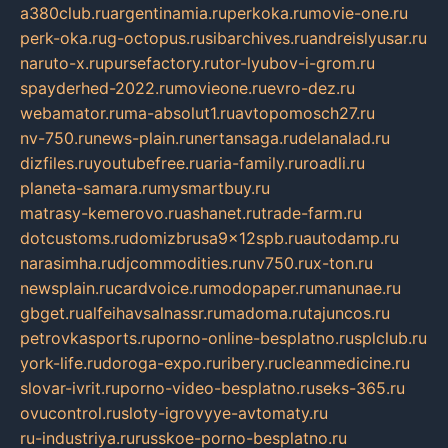
a380club.ru
argentinamia.ru
perkoka.ru
movie-one.ru
perk-oka.ru
g-octopus.ru
sibarchives.ru
andreislyusar.ru
naruto-x.ru
pursefactory.ru
tor-lyubov-i-grom.ru
spayderhed-2022.ru
movieone.ru
evro-dez.ru
webamator.ru
ma-absolut1.ru
avtopomosch27.ru
nv-750.ru
news-plain.ru
nertansaga.ru
delanalad.ru
dizfiles.ru
youtubefree.ru
aria-family.ru
roadli.ru
planeta-samara.ru
mysmartbuy.ru
matrasy-kemerovo.ru
ashanet.ru
trade-farm.ru
dotcustoms.ru
domizbrusa9x12spb.ru
autodamp.ru
narasimha.ru
djcommodities.ru
nv750.ru
x-ton.ru
newsplain.ru
cardvoice.ru
modopaper.ru
manunae.ru
gbget.ru
alfeihavsalnassr.ru
madoma.ru
tajuncos.ru
petrovkasports.ru
porno-online-besplatno.ru
splclub.ru
york-life.ru
doroga-expo.ru
ribery.ru
cleanmedicine.ru
slovar-ivrit.ru
porno-video-besplatno.ru
seks-365.ru
ovucontrol.ru
sloty-igrovyye-avtomaty.ru
ru-industriya.ru
russkoe-porno-besplatno.ru