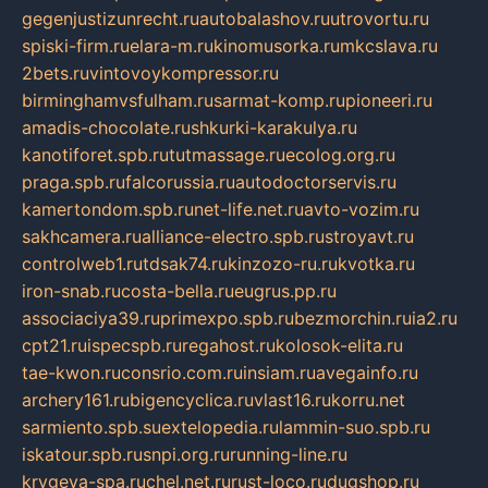
gegenjustizunrecht.ru
autobalashov.ru
utrovortu.ru
spiski-firm.ru
elara-m.ru
kinomusorka.ru
mkcslava.ru
2bets.ru
vintovoykompressor.ru
birminghamvsfulham.ru
sarmat-komp.ru
pioneeri.ru
amadis-chocolate.ru
shkurki-karakulya.ru
kanotiforet.spb.ru
tutmassage.ru
ecolog.org.ru
praga.spb.ru
falcorussia.ru
autodoctorservis.ru
kamertondom.spb.ru
net-life.net.ru
avto-vozim.ru
sakhcamera.ru
alliance-electro.spb.ru
stroyavt.ru
controlweb1.ru
tdsak74.ru
kinzozo-ru.ru
kvotka.ru
iron-snab.ru
costa-bella.ru
eugrus.pp.ru
associaciya39.ru
primexpo.spb.ru
bezmorchin.ru
ia2.ru
cpt21.ru
ispecspb.ru
regahost.ru
kolosok-elita.ru
tae-kwon.ru
consrio.com.ru
insiam.ru
avegainfo.ru
archery161.ru
bigencyclica.ru
vlast16.ru
korru.net
sarmiento.spb.su
extelopedia.ru
lammin-suo.spb.ru
iskatour.spb.ru
snpi.org.ru
running-line.ru
krygeva-spa.ru
chel.net.ru
rust-loco.ru
dugshop.ru