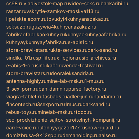
cs68.ru
vladivostok-map.ru
video-seks.ru
bankaribi.ru
raszar.ru
vskrytie-zamkov-moskva113.ru
lipetsktelecom.ru
tovudyi4kuhnyanazakaz.ru
seksuzb.ru
guzywia4kuhnyanazakaz.ru
fabrikaofabrikaokuhny.ru
kuhnyaekuhnyaafabrika.ru
kuhnyaykuhnyayfabrika.ru
e-abis1c.ru
store-brawl-stars.ru
kts-services.ru
dark-sand.ru
sindika-01.ru
sp-life.ru
x-legion.ru
sib-archives.ru
e-abis-1-c.ru
sindika01.ru
venda-festival.ru
store-brawlstars.ru
dooraleksandria.ru
antenna-highly.ru
mine-lab-msk.ru
1-mus.ru
3-sex-porn.ru
ban-damn.ru
purse-factory.ru
viagra-tablet.ru
fasbags.ru
adler-jun.ru
bandamn.ru
fincontech.ru
3sexporn.ru
1mus.ru
darksand.ru
rebus-toys.ru
minelab-msk.ru
rtdco.ru
seo-prodvizhenie-sajtov-stroitelnyh-kompanij.ru
card-voice.ru
rulonnyygazon177.ru
snow-guard.ru
domizbrusa-9x12spb.ru
demaholding.ru
aalse.ru