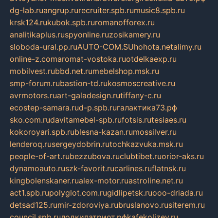
dg-lab.ru
angrup.ru
recruiter.spb.ru
music8.spb.ru
krsk124.ru
kubok.spb.ru
romanofforex.ru
analitikaplus.ru
spyonline.ru
zosikamery.ru
sloboda-ural.pp.ru
AUTO-COM.SU
hohota.net
alimy.ru
online-z.com
aromat-vostoka.ru
otdelkaexp.ru
mobilvest.ru
bbd.net.ru
mebelshop.msk.ru
smp-forum.ru
bastion-td.ru
kosmoscreative.ru
avrmotors.ru
art-galadesign.ru
tiffany-c.ru
ecostep-samara.ru
d-p.spb.ru
галактика73.рф
sko.com.ru
davitamebel-spb.ru
fotsis.ru
tesiaes.ru
kokoroyari.spb.ru
blesna-kazan.ru
mossilver.ru
lenderoq.ru
sergeydobrin.ru
tochkazvuka.msk.ru
people-of-art.ru
bezzubova.ru
clubtibet.ru
orior-aks.ru
dynamoauto.ru
szk-favorit.ru
carlines.ru
flatnsk.ru
kingbolenskaner.ru
alex-motor.ru
astroline.net.ru
act1.spb.ru
polyglot.com.ru
gidlipetsk.ru
ooo-driada.ru
detsad125.ru
mir-zdoroviya.ru
bruslanovo.ru
siterem.ru
council.spb.ru
лодкипатриот.рф
kafekolizey.ru