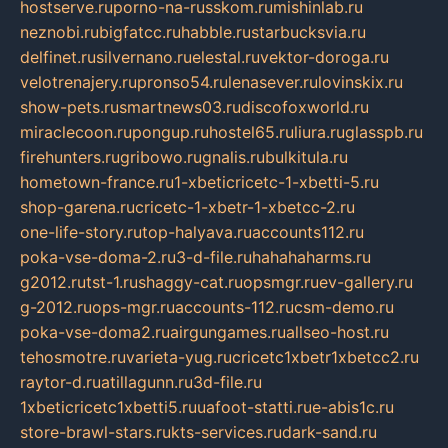
hostserve.ru
porno-na-russkom.ru
mishinlab.ru
neznobi.ru
bigfatcc.ru
habble.ru
starbucksvia.ru
delfinet.ru
silvernano.ru
elestal.ru
vektor-doroga.ru
velotrenajery.ru
pronso54.ru
lenasever.ru
lovinskix.ru
show-pets.ru
smartnews03.ru
discofoxworld.ru
miraclecoon.ru
pongup.ru
hostel65.ru
liura.ru
glasspb.ru
firehunters.ru
gribowo.ru
gnalis.ru
bulkitula.ru
hometown-france.ru
1-xbeticricetc-1-xbetti-5.ru
shop-garena.ru
cricetc-1-xbetr-1-xbetcc-2.ru
one-life-story.ru
top-halyava.ru
accounts112.ru
poka-vse-doma-2.ru
3-d-file.ru
hahahaharms.ru
g2012.ru
tst-1.ru
shaggy-cat.ru
opsmgr.ru
ev-gallery.ru
g-2012.ru
ops-mgr.ru
accounts-112.ru
csm-demo.ru
poka-vse-doma2.ru
airgungames.ru
allseo-host.ru
tehosmotre.ru
varieta-yug.ru
cricetc1xbetr1xbetcc2.ru
raytor-d.ru
atillagunn.ru
3d-file.ru
1xbeticricetc1xbetti5.ru
uafoot-statti.ru
e-abis1c.ru
store-brawl-stars.ru
kts-services.ru
dark-sand.ru