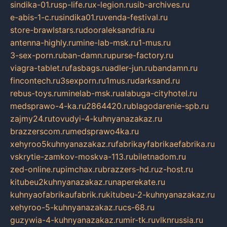
sindika-01.ru
sp-life.ru
x-legion.ru
sib-archives.ru
e-abis-1-c.ru
sindika01.ru
venda-festival.ru
store-brawlstars.ru
dooraleksandria.ru
antenna-highly.ru
mine-lab-msk.ru
1-mus.ru
3-sex-porn.ru
ban-damn.ru
purse-factory.ru
viagra-tablet.ru
fasbags.ru
adler-jun.ru
bandamn.ru
fincontech.ru
3sexporn.ru
1mus.ru
darksand.ru
rebus-toys.ru
minelab-msk.ru
alabuga-cityhotel.ru
medsprawo-4-ka.ru
2864420.ru
blagodarenie-spb.ru
zajmy24.ru
tovudyi-4-kuhnyanazakaz.ru
brazzerscom.ru
medsprawo4ka.ru
xehyroo5kuhnyanazakaz.ru
fabrikayfabrikaefabrika.ru
vskrytie-zamkov-moskva-113.ru
biletnadom.ru
zed-online.ru
pimchax.ru
brazzers-hd.ru
z-host.ru
kitubeu2kuhnyanazakaz.ru
naperekate.ru
kuhnyaofabrikaufabrik.ru
kitubeu-2-kuhnyanazakaz.ru
xehyroo-5-kuhnyanazakaz.ru
cs-68.ru
guzywia-4-kuhnyanazakaz.ru
mir-tk.ru
vlknrussia.ru