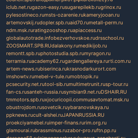
iclub.net.ru
gazon-easy.ru
sugarepilekb.ru
grinox.ru
pylesostineco.ru
msts-ozarenie.ru
kameryjooan.ru
artemovskij.ru
dopler.spb.ru
aid70.ru
metall-perm.ru
ndm.msk.ru
ratingzooshop.ru
apiaccess.ru
globalautotrade.info
bezverhovskoe.ru
drsschool.ru
ZOOSMART.SPB.RU
dalakony.ru
medikijob.ru
remontt.spb.ru
photostudia.spb.ru
myragon.ru
terramia.ru
academy62.ru
gardengallereya.ru
rti.com.ru
artem-news.ru
biserinca.ru
krasnodarkurort.com
imshowtv.ru
mebel-v-tule.ru
mobtopik.ru
pcsecurity.net.ru
tool-sib.ru
multimetrunit.ru
sp-tour.ru
fan-cs.ru
santeh-russia.ru
symbian9.net.ru
DSHAIR.RU
tmmotors.spb.ru
xjocuricopii.com
musavtomat.msk.ru
obustrojdom.ru
sovetcik.ru
ybaranovskaya.ru
ppknews.ru
cult-alshei.ru
JAPANRUSSIA.RU
proekciyamebel.ru
imper-finans.ru
rim.org.ru
glamourai.ru
brassminus.ru
zabor-pro.ru
ftn.pp.ru