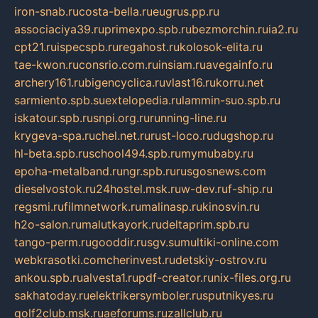
iron-snab.ru
costa-bella.ru
eugrus.pp.ru
associaciya39.ru
primexpo.spb.ru
bezmorchin.ru
ia2.ru
cpt21.ru
ispecspb.ru
regahost.ru
kolosok-elita.ru
tae-kwon.ru
consrio.com.ru
insiam.ru
avegainfo.ru
archery161.ru
bigencyclica.ru
vlast16.ru
korru.net
sarmiento.spb.su
extelopedia.ru
lammin-suo.spb.ru
iskatour.spb.ru
snpi.org.ru
running-line.ru
krygeva-spa.ru
chel.net.ru
rust-loco.ru
dugshop.ru
hl-beta.spb.ru
school494.spb.ru
mymubaby.ru
epoha-metalband.ru
ngr.spb.ru
rusgosnews.com
dieselvostok.ru
24hostel.msk.ru
w-dev.ru
f-ship.ru
regsmi.ru
filmnetwork.ru
malinasp.ru
kinosvin.ru
h2o-salon.ru
malutkayork.ru
deltaprim.spb.ru
tango-perm.ru
gooddir.ru
sgv.su
multiki-online.com
webkrasotki.com
cherinvest.ru
detskiy-ostrov.ru
ankou.spb.ru
alvesta1.ru
pdf-creator.ru
nix-files.org.ru
sakhatoday.ru
elektrikersymboler.ru
sputnikyes.ru
golf2club.msk.ru
aeforums.ru
zallclub.ru