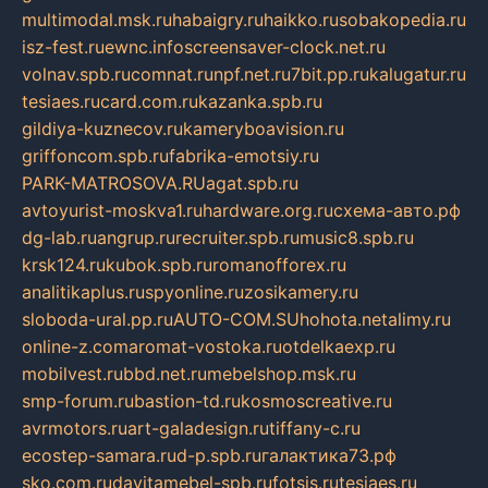
multimodal.msk.ru
habaigry.ru
haikko.ru
sobakopedia.ru
isz-fest.ru
ewnc.info
screensaver-clock.net.ru
volnav.spb.ru
comnat.ru
npf.net.ru
7bit.pp.ru
kalugatur.ru
tesiaes.ru
card.com.ru
kazanka.spb.ru
gildiya-kuznecov.ru
kameryboavision.ru
griffoncom.spb.ru
fabrika-emotsiy.ru
PARK-MATROSOVA.RU
agat.spb.ru
avtoyurist-moskva1.ru
hardware.org.ru
схема-авто.рф
dg-lab.ru
angrup.ru
recruiter.spb.ru
music8.spb.ru
krsk124.ru
kubok.spb.ru
romanofforex.ru
analitikaplus.ru
spyonline.ru
zosikamery.ru
sloboda-ural.pp.ru
AUTO-COM.SU
hohota.net
alimy.ru
online-z.com
aromat-vostoka.ru
otdelkaexp.ru
mobilvest.ru
bbd.net.ru
mebelshop.msk.ru
smp-forum.ru
bastion-td.ru
kosmoscreative.ru
avrmotors.ru
art-galadesign.ru
tiffany-c.ru
ecostep-samara.ru
d-p.spb.ru
галактика73.рф
sko.com.ru
davitamebel-spb.ru
fotsis.ru
tesiaes.ru