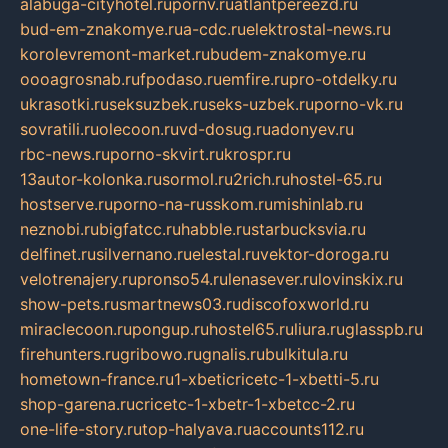
alabuga-cityhotel.ru
pornv.ru
atlantpereezd.ru
bud-em-znakomye.ru
a-cdc.ru
elektrostal-news.ru
korolevremont-market.ru
budem-znakomye.ru
oooagrosnab.ru
fpodaso.ru
emfire.ru
pro-otdelky.ru
ukrasotki.ru
seksuzbek.ru
seks-uzbek.ru
porno-vk.ru
sovratili.ru
olecoon.ru
vd-dosug.ru
adonyev.ru
rbc-news.ru
porno-skvirt.ru
krospr.ru
13autor-kolonka.ru
sormol.ru
2rich.ru
hostel-65.ru
hostserve.ru
porno-na-russkom.ru
mishinlab.ru
neznobi.ru
bigfatcc.ru
habble.ru
starbucksvia.ru
delfinet.ru
silvernano.ru
elestal.ru
vektor-doroga.ru
velotrenajery.ru
pronso54.ru
lenasever.ru
lovinskix.ru
show-pets.ru
smartnews03.ru
discofoxworld.ru
miraclecoon.ru
pongup.ru
hostel65.ru
liura.ru
glasspb.ru
firehunters.ru
gribowo.ru
gnalis.ru
bulkitula.ru
hometown-france.ru
1-xbeticricetc-1-xbetti-5.ru
shop-garena.ru
cricetc-1-xbetr-1-xbetcc-2.ru
one-life-story.ru
top-halyava.ru
accounts112.ru