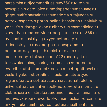
narasimha.ru
djcommodities.ru
nv750.ru
x-ton.ru
newsplain.ru
cardvoice.ru
modopaper.ru
manunae.ru
gbget.ru
alfeihavsalnassr.ru
madoma.ru
tajuncos.ru
petrovkasports.ru
porno-online-besplatno.ru
splclub.ru
york-life.ru
doroga-expo.ru
ribery.ru
cleanmedicine.ru
slovar-ivrit.ru
porno-video-besplatno.ru
seks-365.ru
ovucontrol.ru
sloty-igrovyye-avtomaty.ru
ru-industriya.ru
russkoe-porno-besplatno.ru
belgorod-day.ru
digilith.ru
pichkurovlab.ru
medic-today.ru
taksu.ru
comp123.ru
don-ykt.ru
teensvoice.ru
imgsharing.ru
domashnee-porno.ru
eva-elfie.ru
foto-tur.ru
biz-doska.ru
metropoltravel.ru
veslo-i-yakor.ru
borodino-media.ru
rostotsky.ru
regionufa.ru
weiss-bet.ru
zaryna.ru
casinotablet.ru
universalia.ru
remont-mebeli-moscow.ru
termomur.ru
clubfisher.ru
remstirufa.ru
erdamchi.ru
doramamama.ru
muraviovka-park.ru
worldofwoman.ru
clean-dreams.ru
arkrym.ru
kristinita.ru
dircomputer.ru
healthenter.ru