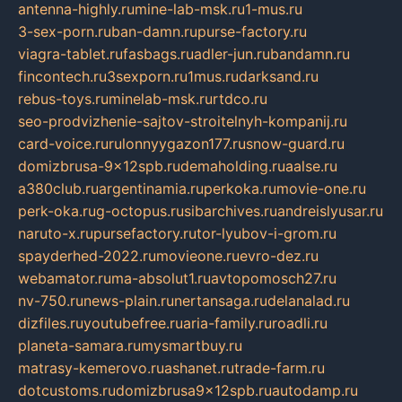
antenna-highly.ru
mine-lab-msk.ru
1-mus.ru
3-sex-porn.ru
ban-damn.ru
purse-factory.ru
viagra-tablet.ru
fasbags.ru
adler-jun.ru
bandamn.ru
fincontech.ru
3sexporn.ru
1mus.ru
darksand.ru
rebus-toys.ru
minelab-msk.ru
rtdco.ru
seo-prodvizhenie-sajtov-stroitelnyh-kompanij.ru
card-voice.ru
rulonnyygazon177.ru
snow-guard.ru
domizbrusa-9x12spb.ru
demaholding.ru
aalse.ru
a380club.ru
argentinamia.ru
perkoka.ru
movie-one.ru
perk-oka.ru
g-octopus.ru
sibarchives.ru
andreislyusar.ru
naruto-x.ru
pursefactory.ru
tor-lyubov-i-grom.ru
spayderhed-2022.ru
movieone.ru
evro-dez.ru
webamator.ru
ma-absolut1.ru
avtopomosch27.ru
nv-750.ru
news-plain.ru
nertansaga.ru
delanalad.ru
dizfiles.ru
youtubefree.ru
aria-family.ru
roadli.ru
planeta-samara.ru
mysmartbuy.ru
matrasy-kemerovo.ru
ashanet.ru
trade-farm.ru
dotcustoms.ru
domizbrusa9x12spb.ru
autodamp.ru