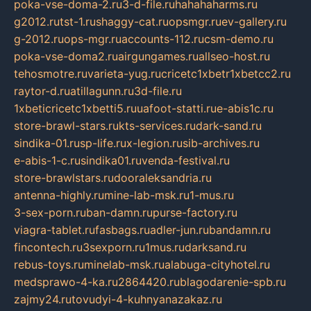
poka-vse-doma-2.ru
3-d-file.ru
hahahaharms.ru
g2012.ru
tst-1.ru
shaggy-cat.ru
opsmgr.ru
ev-gallery.ru
g-2012.ru
ops-mgr.ru
accounts-112.ru
csm-demo.ru
poka-vse-doma2.ru
airgungames.ru
allseo-host.ru
tehosmotre.ru
varieta-yug.ru
cricetc1xbetr1xbetcc2.ru
raytor-d.ru
atillagunn.ru
3d-file.ru
1xbeticricetc1xbetti5.ru
uafoot-statti.ru
e-abis1c.ru
store-brawl-stars.ru
kts-services.ru
dark-sand.ru
sindika-01.ru
sp-life.ru
x-legion.ru
sib-archives.ru
e-abis-1-c.ru
sindika01.ru
venda-festival.ru
store-brawlstars.ru
dooraleksandria.ru
antenna-highly.ru
mine-lab-msk.ru
1-mus.ru
3-sex-porn.ru
ban-damn.ru
purse-factory.ru
viagra-tablet.ru
fasbags.ru
adler-jun.ru
bandamn.ru
fincontech.ru
3sexporn.ru
1mus.ru
darksand.ru
rebus-toys.ru
minelab-msk.ru
alabuga-cityhotel.ru
medsprawo-4-ka.ru
2864420.ru
blagodarenie-spb.ru
zajmy24.ru
tovudyi-4-kuhnyanazakaz.ru