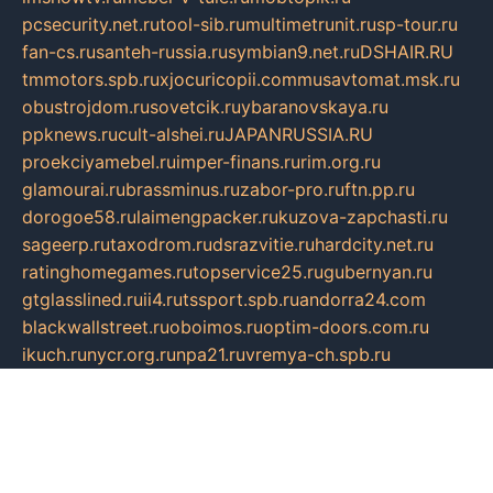
pcsecurity.net.ru
tool-sib.ru
multimetrunit.ru
sp-tour.ru
fan-cs.ru
santeh-russia.ru
symbian9.net.ru
DSHAIR.RU
tmmotors.spb.ru
xjocuricopii.com
musavtomat.msk.ru
obustrojdom.ru
sovetcik.ru
ybaranovskaya.ru
ppknews.ru
cult-alshei.ru
JAPANRUSSIA.RU
proekciyamebel.ru
imper-finans.ru
rim.org.ru
glamourai.ru
brassminus.ru
zabor-pro.ru
ftn.pp.ru
dorogoe58.ru
laimengpacker.ru
kuzova-zapchasti.ru
sageerp.ru
taxodrom.ru
dsrazvitie.ru
hardcity.net.ru
ratinghomegames.ru
topservice25.ru
gubernyan.ru
gtglasslined.ru
ii4.ru
tssport.spb.ru
andorra24.com
blackwallstreet.ru
oboimos.ru
optim-doors.com.ru
ikuch.ru
nycr.org.ru
npa21.ru
vremya-ch.spb.ru
desert000.ru
ivtorgi.ru
ifiori.ru
catalog-statei.ru
dcv.org.ru
spetsmaster174.ru
ipkameryhiseeu.ru
dum26.ru
ruspol.spb.ru
fr-opendp.ru
kam-solnyshko.ru
cheyenne-arapaho.ru
sevzapmetal.spb.ru
ted-lapidus.spb.ru
parasite-eliminator.ru