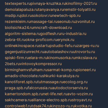
textexperts.ru
pivnaya-kruzhka.ru
kinofilmy-2021.ru
demolalapaluza.ru
tanyavanya.ru
remstir-tolyatti.ru
msdip.ru
jdol.ru
sokolovr.ru
newtech-spb.ru
rezemkleim.ru
massage-tai.ru
seonub.ru
zvonitut.ru
biolisichka24.ru
mncraft-download.ru
algoritm-sistema.ru
godflesh.ru
ru-industria.ru
zebra-tlt.ru
okna-proficom.ru
erynok.ru
onlinekinospace.ru
startupstudio-fefu.ru
zarges-ru.ru
gegenjustizunrecht.ru
autobalashov.ru
utrovortu.ru
spiski-firm.ru
elara-m.ru
kinomusorka.ru
mkcslava.ru
2bets.ru
vintovoykompressor.ru
birminghamvsfulham.ru
sarmat-komp.ru
pioneeri.ru
amadis-chocolate.ru
shkurki-karakulya.ru
kanotiforet.spb.ru
tutmassage.ru
ecolog.org.ru
praga.spb.ru
falcorussia.ru
autodoctorservis.ru
kamertondom.spb.ru
net-life.net.ru
avto-vozim.ru
sakhcamera.ru
alliance-electro.spb.ru
stroyavt.ru
controlweb1.ru
tdsak74.ru
kinzozo-ru.ru
kvotka.ru