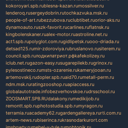
kokoroyari.spb.ru
blesna-kazan.ru
mossilver.ru
lenderoq.ru
sergeydobrin.ru
tochkazvuka.msk.ru
people-of-art.ru
bezzubova.ru
clubtibet.ru
orior-aks.ru
dynamoauto.ru
szk-favorit.ru
carlines.ru
flatnsk.ru
kingbolenskaner.ru
alex-motor.ru
astroline.net.ru
act1.spb.ru
polyglot.com.ru
gidlipetsk.ru
ooo-driada.ru
detsad125.ru
mir-zdoroviya.ru
bruslanovo.ru
siterem.ru
council.spb.ru
лодкипатриот.рф
kafekolizey.ru
iclub.net.ru
gazon-easy.ru
sugarepilekb.ru
grinox.ru
pylesostineco.ru
msts-ozarenie.ru
kameryjooan.ru
artemovskij.ru
dopler.spb.ru
aid70.ru
metall-perm.ru
ndm.msk.ru
ratingzooshop.ru
apiaccess.ru
globalautotrade.info
bezverhovskoe.ru
drsschool.ru
ZOOSMART.SPB.RU
dalakony.ru
medikijob.ru
remontt.spb.ru
photostudia.spb.ru
myragon.ru
terramia.ru
academy62.ru
gardengallereya.ru
rti.com.ru
artem-news.ru
biserinca.ru
krasnodarkurort.com
imshowtv.ru
mebel-v-tule.ru
mobtopik.ru