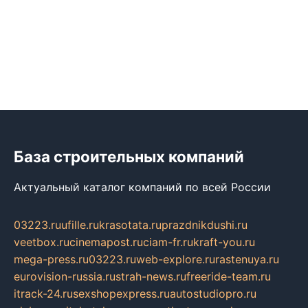
База строительных компаний
Актуальный каталог компаний по всей России
03223.ru
ufille.ru
krasotata.ru
prazdnikdushi.ru
veetbox.ru
cinemapost.ru
ciam-fr.ru
kraft-you.ru
mega-press.ru
03223.ru
web-explore.ru
rastenuya.ru
eurovision-russia.ru
strah-news.ru
freeride-team.ru
itrack-24.ru
sexshopexpress.ru
autostudiopro.ru