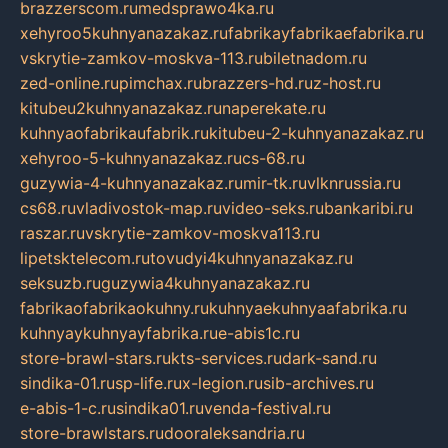
brazzerscom.ru
medsprawo4ka.ru
xehyroo5kuhnyanazakaz.ru
fabrikayfabrikaefabrika.ru
vskrytie-zamkov-moskva-113.ru
biletnadom.ru
zed-online.ru
pimchax.ru
brazzers-hd.ru
z-host.ru
kitubeu2kuhnyanazakaz.ru
naperekate.ru
kuhnyaofabrikaufabrik.ru
kitubeu-2-kuhnyanazakaz.ru
xehyroo-5-kuhnyanazakaz.ru
cs-68.ru
guzywia-4-kuhnyanazakaz.ru
mir-tk.ru
vlknrussia.ru
cs68.ru
vladivostok-map.ru
video-seks.ru
bankaribi.ru
raszar.ru
vskrytie-zamkov-moskva113.ru
lipetsktelecom.ru
tovudyi4kuhnyanazakaz.ru
seksuzb.ru
guzywia4kuhnyanazakaz.ru
fabrikaofabrikaokuhny.ru
kuhnyaekuhnyaafabrika.ru
kuhnyaykuhnyayfabrika.ru
e-abis1c.ru
store-brawl-stars.ru
kts-services.ru
dark-sand.ru
sindika-01.ru
sp-life.ru
x-legion.ru
sib-archives.ru
e-abis-1-c.ru
sindika01.ru
venda-festival.ru
store-brawlstars.ru
dooraleksandria.ru