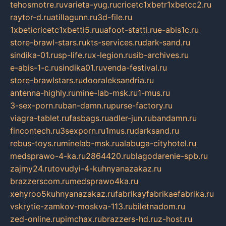
tehosmotre.ru
varieta-yug.ru
cricetc1xbetr1xbetcc2.ru
raytor-d.ru
atillagunn.ru
3d-file.ru
1xbeticricetc1xbetti5.ru
uafoot-statti.ru
e-abis1c.ru
store-brawl-stars.ru
kts-services.ru
dark-sand.ru
sindika-01.ru
sp-life.ru
x-legion.ru
sib-archives.ru
e-abis-1-c.ru
sindika01.ru
venda-festival.ru
store-brawlstars.ru
dooraleksandria.ru
antenna-highly.ru
mine-lab-msk.ru
1-mus.ru
3-sex-porn.ru
ban-damn.ru
purse-factory.ru
viagra-tablet.ru
fasbags.ru
adler-jun.ru
bandamn.ru
fincontech.ru
3sexporn.ru
1mus.ru
darksand.ru
rebus-toys.ru
minelab-msk.ru
alabuga-cityhotel.ru
medsprawo-4-ka.ru
2864420.ru
blagodarenie-spb.ru
zajmy24.ru
tovudyi-4-kuhnyanazakaz.ru
brazzerscom.ru
medsprawo4ka.ru
xehyroo5kuhnyanazakaz.ru
fabrikayfabrikaefabrika.ru
vskrytie-zamkov-moskva-113.ru
biletnadom.ru
zed-online.ru
pimchax.ru
brazzers-hd.ru
z-host.ru