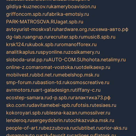
gildiya-kuznecov.ru
kameryboavision.ru
griffoncom.spb.ru
fabrika-emotsiy.ru
PARK-MATROSOVA.RU
agat.spb.ru
avtoyurist-moskva1.ru
hardware.org.ru
схема-авто.рф
dg-lab.ru
angrup.ru
recruiter.spb.ru
music8.spb.ru
krsk124.ru
kubok.spb.ru
romanofforex.ru
analitikaplus.ru
spyonline.ru
zosikamery.ru
sloboda-ural.pp.ru
AUTO-COM.SU
hohota.net
alimy.ru
online-z.com
aromat-vostoka.ru
otdelkaexp.ru
mobilvest.ru
bbd.net.ru
mebelshop.msk.ru
smp-forum.ru
bastion-td.ru
kosmoscreative.ru
avrmotors.ru
art-galadesign.ru
tiffany-c.ru
ecostep-samara.ru
d-p.spb.ru
галактика73.рф
sko.com.ru
davitamebel-spb.ru
fotsis.ru
tesiaes.ru
kokoroyari.spb.ru
blesna-kazan.ru
mossilver.ru
lenderoq.ru
sergeydobrin.ru
tochkazvuka.msk.ru
people-of-art.ru
bezzubova.ru
clubtibet.ru
orior-aks.ru
dynamoauto.ru
szk-favorit.ru
carlines.ru
flatnsk.ru