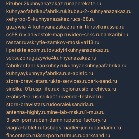
kitubeu2kuhnyanazakaz.ru
naperekate.ru
kuhnyaofabrikaufabrik.ru
kitubeu-2-kuhnyanazakaz.ru
xehyroo-5-kuhnyanazakaz.ru
cs-68.ru
guzywia-4-kuhnyanazakaz.ru
mir-tk.ru
vlknrussia.ru
cs68.ru
vladivostok-map.ru
video-seks.ru
bankaribi.ru
raszar.ru
vskrytie-zamkov-moskva113.ru
lipetsktelecom.ru
tovudyi4kuhnyanazakaz.ru
seksuzb.ru
guzywia4kuhnyanazakaz.ru
fabrikaofabrikaokuhny.ru
kuhnyaekuhnyaafabrika.ru
kuhnyaykuhnyayfabrika.ru
e-abis1c.ru
store-brawl-stars.ru
kts-services.ru
dark-sand.ru
sindika-01.ru
sp-life.ru
x-legion.ru
sib-archives.ru
e-abis-1-c.ru
sindika01.ru
venda-festival.ru
store-brawlstars.ru
dooraleksandria.ru
antenna-highly.ru
mine-lab-msk.ru
1-mus.ru
3-sex-porn.ru
ban-damn.ru
purse-factory.ru
viagra-tablet.ru
fasbags.ru
adler-jun.ru
bandamn.ru
fincontech.ru
3sexporn.ru
1mus.ru
darksand.ru