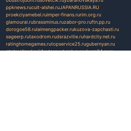
obustrojdom.ru
sovetcik.ru
ybaranovskaya.ru
ppknews.ru
cult-alshei.ru
JAPANRUSSIA.RU
proekciyamebel.ru
imper-finans.ru
rim.org.ru
glamourai.ru
brassminus.ru
zabor-pro.ru
ftn.pp.ru
dorogoe58.ru
laimengpacker.ru
kuzova-zapchasti.ru
sageerp.ru
taxodrom.ru
dsrazvitie.ru
hardcity.net.ru
ratinghomegames.ru
topservice25.ru
gubernyan.ru
gtglasslined.ru
ii4.ru
tssport.spb.ru
andorra24.com
blackwallstreet.ru
oboimos.ru
optim-doors.com.ru
ikuch.ru
nycr.org.ru
npa21.ru
vremya-ch.spb.ru
desert000.ru
ivtorgi.ru
ifiori.ru
catalog-statei.ru
dcv.org.ru
spetsmaster174.ru
ipkameryhiseeu.ru
dum26.ru
ruspol.spb.ru
fr-opendp.ru
kam-solnyshko.ru
cheyenne-arapaho.ru
sevzapmetal.spb.ru
ted-lapidus.spb.ru
parasite-eliminator.ru
sigma-complete.ru
modernworld.ru
dama-moda.ru
eholot-group.ru
sk-nvkz.ru
DRONGOLD.RU
democratia2.ru
i-farmer.ru
mass-sport.org