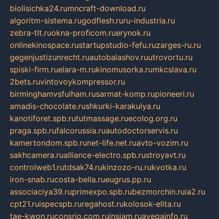
biolisichka24.ru
mncraft-download.ru
algoritm-sistema.ru
godflesh.ru
ru-industria.ru
zebra-tlt.ru
okna-proficom.ru
erynok.ru
onlinekinospace.ru
startupstudio-fefu.ru
zarges-ru.ru
gegenjustizunrecht.ru
autobalashov.ru
utrovortu.ru
spiski-firm.ru
elara-m.ru
kinomusorka.ru
mkcslava.ru
2bets.ru
vintovoykompressor.ru
birminghamvsfulham.ru
sarmat-komp.ru
pioneeri.ru
amadis-chocolate.ru
shkurki-karakulya.ru
kanotiforet.spb.ru
tutmassage.ru
ecolog.org.ru
praga.spb.ru
falcorussia.ru
autodoctorservis.ru
kamertondom.spb.ru
net-life.net.ru
avto-vozim.ru
sakhcamera.ru
alliance-electro.spb.ru
stroyavt.ru
controlweb1.ru
tdsak74.ru
kinzozo-ru.ru
kvotka.ru
iron-snab.ru
costa-bella.ru
eugrus.pp.ru
associaciya39.ru
primexpo.spb.ru
bezmorchin.ru
ia2.ru
cpt21.ru
ispecspb.ru
regahost.ru
kolosok-elita.ru
tae-kwon.ru
consrio.com.ru
insiam.ru
avegainfo.ru