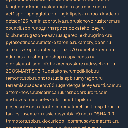
kingbolenskaner.ru
alex-motor.ru
astroline.net.ru
act1.spb.ru
polyglot.com.ru
gidlipetsk.ru
ooo-driada.ru
detsad125.ru
mir-zdoroviya.ru
bruslanovo.ru
siterem.ru
council.spb.ru
лодкипатриот.рф
kafekolizey.ru
iclub.net.ru
gazon-easy.ru
sugarepilekb.ru
grinox.ru
pylesostineco.ru
msts-ozarenie.ru
kameryjooan.ru
artemovskij.ru
dopler.spb.ru
aid70.ru
metall-perm.ru
ndm.msk.ru
ratingzooshop.ru
apiaccess.ru
globalautotrade.info
bezverhovskoe.ru
drsschool.ru
ZOOSMART.SPB.RU
dalakony.ru
medikijob.ru
remontt.spb.ru
photostudia.spb.ru
myragon.ru
terramia.ru
academy62.ru
gardengallereya.ru
rti.com.ru
artem-news.ru
biserinca.ru
krasnodarkurort.com
imshowtv.ru
mebel-v-tule.ru
mobtopik.ru
pcsecurity.net.ru
tool-sib.ru
multimetrunit.ru
sp-tour.ru
fan-cs.ru
santeh-russia.ru
symbian9.net.ru
DSHAIR.RU
tmmotors.spb.ru
xjocuricopii.com
musavtomat.msk.ru