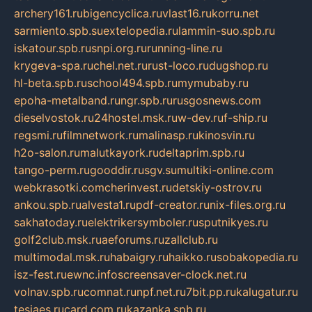
archery161.ru
bigencyclica.ru
vlast16.ru
korru.net
sarmiento.spb.su
extelopedia.ru
lammin-suo.spb.ru
iskatour.spb.ru
snpi.org.ru
running-line.ru
krygeva-spa.ru
chel.net.ru
rust-loco.ru
dugshop.ru
hl-beta.spb.ru
school494.spb.ru
mymubaby.ru
epoha-metalband.ru
ngr.spb.ru
rusgosnews.com
dieselvostok.ru
24hostel.msk.ru
w-dev.ru
f-ship.ru
regsmi.ru
filmnetwork.ru
malinasp.ru
kinosvin.ru
h2o-salon.ru
malutkayork.ru
deltaprim.spb.ru
tango-perm.ru
gooddir.ru
sgv.su
multiki-online.com
webkrasotki.com
cherinvest.ru
detskiy-ostrov.ru
ankou.spb.ru
alvesta1.ru
pdf-creator.ru
nix-files.org.ru
sakhatoday.ru
elektrikersymboler.ru
sputnikyes.ru
golf2club.msk.ru
aeforums.ru
zallclub.ru
multimodal.msk.ru
habaigry.ru
haikko.ru
sobakopedia.ru
isz-fest.ru
ewnc.info
screensaver-clock.net.ru
volnav.spb.ru
comnat.ru
npf.net.ru
7bit.pp.ru
kalugatur.ru
tesiaes.ru
card.com.ru
kazanka.spb.ru