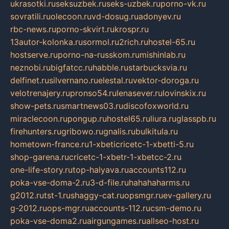
ukrasotki.ru
seksuzbek.ru
seks-uzbek.ru
porno-vk.ru
sovratili.ru
olecoon.ru
vd-dosug.ru
adonyev.ru
rbc-news.ru
porno-skvirt.ru
krospr.ru
13autor-kolonka.ru
sormol.ru
2rich.ru
hostel-65.ru
hostserve.ru
porno-na-russkom.ru
mishinlab.ru
neznobi.ru
bigfatcc.ru
habble.ru
starbucksvia.ru
delfinet.ru
silvernano.ru
elestal.ru
vektor-doroga.ru
velotrenajery.ru
pronso54.ru
lenasever.ru
lovinskix.ru
show-pets.ru
smartnews03.ru
discofoxworld.ru
miraclecoon.ru
pongup.ru
hostel65.ru
liura.ru
glasspb.ru
firehunters.ru
gribowo.ru
gnalis.ru
bulkitula.ru
hometown-france.ru
1-xbeticricetc-1-xbetti-5.ru
shop-garena.ru
cricetc-1-xbetr-1-xbetcc-2.ru
one-life-story.ru
top-halyava.ru
accounts112.ru
poka-vse-doma-2.ru
3-d-file.ru
hahahaharms.ru
g2012.ru
tst-1.ru
shaggy-cat.ru
opsmgr.ru
ev-gallery.ru
g-2012.ru
ops-mgr.ru
accounts-112.ru
csm-demo.ru
poka-vse-doma2.ru
airgungames.ru
allseo-host.ru