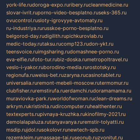
york-life.ru
doroga-expo.ru
ribery.ru
cleanmedicine.ru
slovar-ivrit.ru
porno-video-besplatno.ru
seks-365.ru
ovucontrol.ru
sloty-igrovyye-avtomaty.ru
ru-industriya.ru
russkoe-porno-besplatno.ru
belgorod-day.ru
digilith.ru
pichkurovlab.ru
medic-today.ru
taksu.ru
comp123.ru
don-ykt.ru
teensvoice.ru
imgsharing.ru
domashnee-porno.ru
eva-elfie.ru
foto-tur.ru
biz-doska.ru
metropoltravel.ru
veslo-i-yakor.ru
borodino-media.ru
rostotsky.ru
regionufa.ru
weiss-bet.ru
zaryna.ru
casinotablet.ru
universalia.ru
remont-mebeli-moscow.ru
termomur.ru
clubfisher.ru
remstirufa.ru
erdamchi.ru
doramamama.ru
muraviovka-park.ru
worldofwoman.ru
clean-dreams.ru
arkrym.ru
kristinita.ru
dircomputer.ru
healthenter.ru
textexperts.ru
pivnaya-kruzhka.ru
kinofilmy-2021.ru
demolalapaluza.ru
tanyavanya.ru
remstir-tolyatti.ru
msdip.ru
jdol.ru
sokolovr.ru
newtech-spb.ru
rezemkleim.ru
massage-tai.ru
seonub.ru
zvonitut.ru