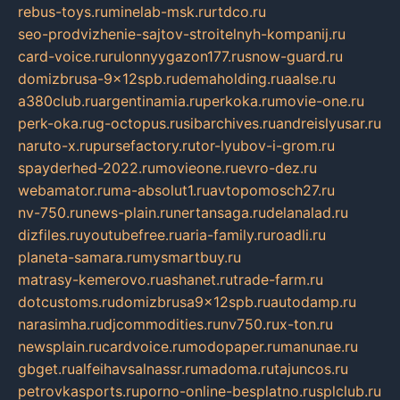
rebus-toys.ru
minelab-msk.ru
rtdco.ru
seo-prodvizhenie-sajtov-stroitelnyh-kompanij.ru
card-voice.ru
rulonnyygazon177.ru
snow-guard.ru
domizbrusa-9x12spb.ru
demaholding.ru
aalse.ru
a380club.ru
argentinamia.ru
perkoka.ru
movie-one.ru
perk-oka.ru
g-octopus.ru
sibarchives.ru
andreislyusar.ru
naruto-x.ru
pursefactory.ru
tor-lyubov-i-grom.ru
spayderhed-2022.ru
movieone.ru
evro-dez.ru
webamator.ru
ma-absolut1.ru
avtopomosch27.ru
nv-750.ru
news-plain.ru
nertansaga.ru
delanalad.ru
dizfiles.ru
youtubefree.ru
aria-family.ru
roadli.ru
planeta-samara.ru
mysmartbuy.ru
matrasy-kemerovo.ru
ashanet.ru
trade-farm.ru
dotcustoms.ru
domizbrusa9x12spb.ru
autodamp.ru
narasimha.ru
djcommodities.ru
nv750.ru
x-ton.ru
newsplain.ru
cardvoice.ru
modopaper.ru
manunae.ru
gbget.ru
alfeihavsalnassr.ru
madoma.ru
tajuncos.ru
petrovkasports.ru
porno-online-besplatno.ru
splclub.ru