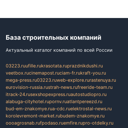
База строительных компаний
Актуальный каталог компаний по всей России
03223.ru
ufille.ru
krasotata.ru
prazdnikdushi.ru
veetbox.ru
cinemapost.ru
ciam-fr.ru
kraft-you.ru
mega-press.ru
03223.ru
web-explore.ru
rastenuya.ru
eurovision-russia.ru
strah-news.ru
freeride-team.ru
itrack-24.ru
sexshopexpress.ru
autostudiopro.ru
alabuga-cityhotel.ru
pornv.ru
atlantpereezd.ru
bud-em-znakomye.ru
a-cdc.ru
elektrostal-news.ru
korolevremont-market.ru
budem-znakomye.ru
oooagrosnab.ru
fpodaso.ru
emfire.ru
pro-otdelky.ru