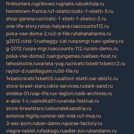
firehunters.ru
gribowo.ru
gnalis.ru
bulkitula.ru
hometown-france.ru
1-xbeticricetc-1-xbetti-5.ru
shop-garena.ru
cricetc-1-xbetr-1-xbetcc-2.ru
one-life-story.ru
top-halyava.ru
accounts112.ru
poka-vse-doma-2.ru
3-d-file.ru
hahahaharms.ru
g2012.ru
tst-1.ru
shaggy-cat.ru
opsmgr.ru
ev-gallery.ru
g-2012.ru
ops-mgr.ru
accounts-112.ru
csm-demo.ru
poka-vse-doma2.ru
airgungames.ru
allseo-host.ru
tehosmotre.ru
varieta-yug.ru
cricetc1xbetr1xbetcc2.ru
raytor-d.ru
atillagunn.ru
3d-file.ru
1xbeticricetc1xbetti5.ru
uafoot-statti.ru
e-abis1c.ru
store-brawl-stars.ru
kts-services.ru
dark-sand.ru
sindika-01.ru
sp-life.ru
x-legion.ru
sib-archives.ru
e-abis-1-c.ru
sindika01.ru
venda-festival.ru
store-brawlstars.ru
dooraleksandria.ru
antenna-highly.ru
mine-lab-msk.ru
1-mus.ru
3-sex-porn.ru
ban-damn.ru
purse-factory.ru
viagra-tablet.ru
fasbags.ru
adler-jun.ru
bandamn.ru