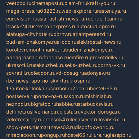
veetbox.ru
cinemapost.ru
ciam-fr.ru
kraft-you.ru
mega-press.ru
03223.ru
web-explore.ru
rastenuya.ru
eurovision-russia.ru
strah-news.ru
freeride-team.ru
itrack-24.ru
sexshopexpress.ru
autostudiopro.ru
alabuga-cityhotel.ru
pornv.ru
atlantpereezd.ru
bud-em-znakomye.ru
a-cdc.ru
elektrostal-news.ru
korolevremont-market.ru
budem-znakomye.ru
oooagrosnab.ru
fpodaso.ru
emfire.ru
pro-otdelky.ru
ukrasotki.ru
seksuzbek.ru
seks-uzbek.ru
porno-vk.ru
sovratili.ru
olecoon.ru
vd-dosug.ru
adonyev.ru
rbc-news.ru
porno-skvirt.ru
krospr.ru
13autor-kolonka.ru
sormol.ru
2rich.ru
hostel-65.ru
hostserve.ru
porno-na-russkom.ru
mishinlab.ru
neznobi.ru
bigfatcc.ru
habble.ru
starbucksvia.ru
delfinet.ru
silvernano.ru
elestal.ru
vektor-doroga.ru
velotrenajery.ru
pronso54.ru
lenasever.ru
lovinskix.ru
show-pets.ru
smartnews03.ru
discofoxworld.ru
miraclecoon.ru
pongup.ru
hostel65.ru
liura.ru
glasspb.ru