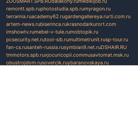
ZOOSMART.SPB.RU
dalakony.ru
medikijob.ru
remontt.spb.ru
photostudia.spb.ru
myragon.ru
terramia.ru
academy62.ru
gardengallereya.ru
rti.com.ru
artem-news.ru
biserinca.ru
krasnodarkurort.com
imshowtv.ru
mebel-v-tule.ru
mobtopik.ru
pcsecurity.net.ru
tool-sib.ru
multimetrunit.ru
sp-tour.ru
fan-cs.ru
santeh-russia.ru
symbian9.net.ru
DSHAIR.RU
tmmotors.spb.ru
xjocuricopii.com
musavtomat.msk.ru
obustrojdom.ru
sovetcik.ru
ybaranovskaya.ru
ppknews.ru
cult-alshei.ru
JAPANRUSSIA.RU
proekciyamebel.ru
imper-finans.ru
rim.org.ru
glamourai.ru
brassminus.ru
zabor-pro.ru
ftn.pp.ru
dorogoe58.ru
laimengpacker.ru
kuzova-zapchasti.ru
sageerp.ru
taxodrom.ru
dsrazvitie.ru
hardcity.net.ru
ratinghomegames.ru
topservice25.ru
gubernyan.ru
gtglasslined.ru
ii4.ru
tssport.spb.ru
andorra24.com
blackwallstreet.ru
oboimos.ru
optim-doors.com.ru
ikuch.ru
nycr.org.ru
npa21.ru
vremya-ch.spb.ru