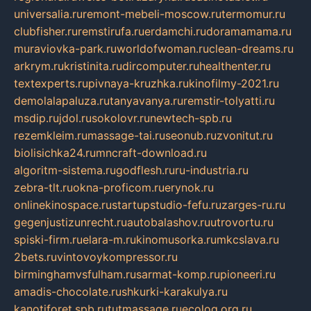
universalia.ru
remont-mebeli-moscow.ru
termomur.ru
clubfisher.ru
remstirufa.ru
erdamchi.ru
doramamama.ru
muraviovka-park.ru
worldofwoman.ru
clean-dreams.ru
arkrym.ru
kristinita.ru
dircomputer.ru
healthenter.ru
textexperts.ru
pivnaya-kruzhka.ru
kinofilmy-2021.ru
demolalapaluza.ru
tanyavanya.ru
remstir-tolyatti.ru
msdip.ru
jdol.ru
sokolovr.ru
newtech-spb.ru
rezemkleim.ru
massage-tai.ru
seonub.ru
zvonitut.ru
biolisichka24.ru
mncraft-download.ru
algoritm-sistema.ru
godflesh.ru
ru-industria.ru
zebra-tlt.ru
okna-proficom.ru
erynok.ru
onlinekinospace.ru
startupstudio-fefu.ru
zarges-ru.ru
gegenjustizunrecht.ru
autobalashov.ru
utrovortu.ru
spiski-firm.ru
elara-m.ru
kinomusorka.ru
mkcslava.ru
2bets.ru
vintovoykompressor.ru
birminghamvsfulham.ru
sarmat-komp.ru
pioneeri.ru
amadis-chocolate.ru
shkurki-karakulya.ru
kanotiforet.spb.ru
tutmassage.ru
ecolog.org.ru