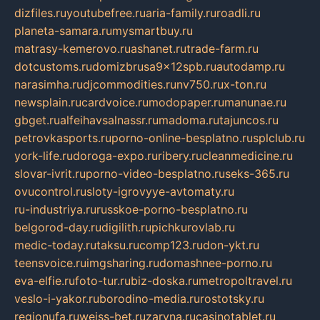
dizfiles.ru
youtubefree.ru
aria-family.ru
roadli.ru
planeta-samara.ru
mysmartbuy.ru
matrasy-kemerovo.ru
ashanet.ru
trade-farm.ru
dotcustoms.ru
domizbrusa9x12spb.ru
autodamp.ru
narasimha.ru
djcommodities.ru
nv750.ru
x-ton.ru
newsplain.ru
cardvoice.ru
modopaper.ru
manunae.ru
gbget.ru
alfeihavsalnassr.ru
madoma.ru
tajuncos.ru
petrovkasports.ru
porno-online-besplatno.ru
splclub.ru
york-life.ru
doroga-expo.ru
ribery.ru
cleanmedicine.ru
slovar-ivrit.ru
porno-video-besplatno.ru
seks-365.ru
ovucontrol.ru
sloty-igrovyye-avtomaty.ru
ru-industriya.ru
russkoe-porno-besplatno.ru
belgorod-day.ru
digilith.ru
pichkurovlab.ru
medic-today.ru
taksu.ru
comp123.ru
don-ykt.ru
teensvoice.ru
imgsharing.ru
domashnee-porno.ru
eva-elfie.ru
foto-tur.ru
biz-doska.ru
metropoltravel.ru
veslo-i-yakor.ru
borodino-media.ru
rostotsky.ru
regionufa.ru
weiss-bet.ru
zaryna.ru
casinotablet.ru