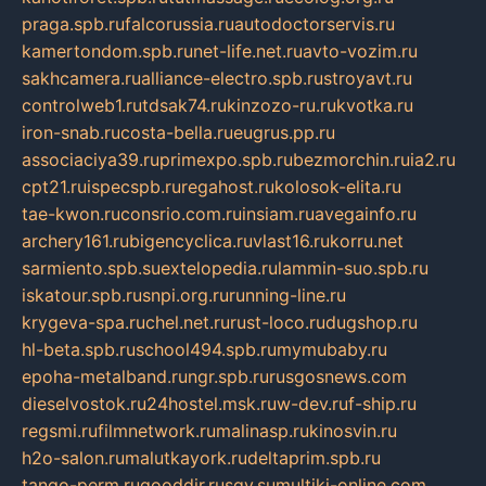
praga.spb.ru
falcorussia.ru
autodoctorservis.ru
kamertondom.spb.ru
net-life.net.ru
avto-vozim.ru
sakhcamera.ru
alliance-electro.spb.ru
stroyavt.ru
controlweb1.ru
tdsak74.ru
kinzozo-ru.ru
kvotka.ru
iron-snab.ru
costa-bella.ru
eugrus.pp.ru
associaciya39.ru
primexpo.spb.ru
bezmorchin.ru
ia2.ru
cpt21.ru
ispecspb.ru
regahost.ru
kolosok-elita.ru
tae-kwon.ru
consrio.com.ru
insiam.ru
avegainfo.ru
archery161.ru
bigencyclica.ru
vlast16.ru
korru.net
sarmiento.spb.su
extelopedia.ru
lammin-suo.spb.ru
iskatour.spb.ru
snpi.org.ru
running-line.ru
krygeva-spa.ru
chel.net.ru
rust-loco.ru
dugshop.ru
hl-beta.spb.ru
school494.spb.ru
mymubaby.ru
epoha-metalband.ru
ngr.spb.ru
rusgosnews.com
dieselvostok.ru
24hostel.msk.ru
w-dev.ru
f-ship.ru
regsmi.ru
filmnetwork.ru
malinasp.ru
kinosvin.ru
h2o-salon.ru
malutkayork.ru
deltaprim.spb.ru
tango-perm.ru
gooddir.ru
sgv.su
multiki-online.com