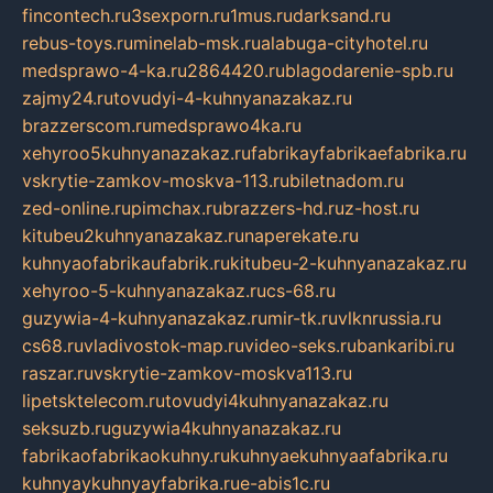
fincontech.ru
3sexporn.ru
1mus.ru
darksand.ru
rebus-toys.ru
minelab-msk.ru
alabuga-cityhotel.ru
medsprawo-4-ka.ru
2864420.ru
blagodarenie-spb.ru
zajmy24.ru
tovudyi-4-kuhnyanazakaz.ru
brazzerscom.ru
medsprawo4ka.ru
xehyroo5kuhnyanazakaz.ru
fabrikayfabrikaefabrika.ru
vskrytie-zamkov-moskva-113.ru
biletnadom.ru
zed-online.ru
pimchax.ru
brazzers-hd.ru
z-host.ru
kitubeu2kuhnyanazakaz.ru
naperekate.ru
kuhnyaofabrikaufabrik.ru
kitubeu-2-kuhnyanazakaz.ru
xehyroo-5-kuhnyanazakaz.ru
cs-68.ru
guzywia-4-kuhnyanazakaz.ru
mir-tk.ru
vlknrussia.ru
cs68.ru
vladivostok-map.ru
video-seks.ru
bankaribi.ru
raszar.ru
vskrytie-zamkov-moskva113.ru
lipetsktelecom.ru
tovudyi4kuhnyanazakaz.ru
seksuzb.ru
guzywia4kuhnyanazakaz.ru
fabrikaofabrikaokuhny.ru
kuhnyaekuhnyaafabrika.ru
kuhnyaykuhnyayfabrika.ru
e-abis1c.ru