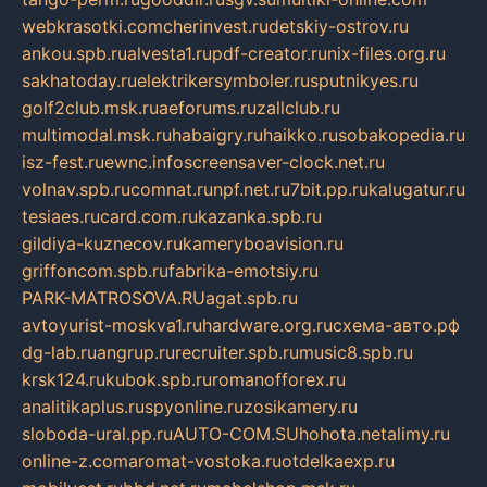
webkrasotki.com
cherinvest.ru
detskiy-ostrov.ru
ankou.spb.ru
alvesta1.ru
pdf-creator.ru
nix-files.org.ru
sakhatoday.ru
elektrikersymboler.ru
sputnikyes.ru
golf2club.msk.ru
aeforums.ru
zallclub.ru
multimodal.msk.ru
habaigry.ru
haikko.ru
sobakopedia.ru
isz-fest.ru
ewnc.info
screensaver-clock.net.ru
volnav.spb.ru
comnat.ru
npf.net.ru
7bit.pp.ru
kalugatur.ru
tesiaes.ru
card.com.ru
kazanka.spb.ru
gildiya-kuznecov.ru
kameryboavision.ru
griffoncom.spb.ru
fabrika-emotsiy.ru
PARK-MATROSOVA.RU
agat.spb.ru
avtoyurist-moskva1.ru
hardware.org.ru
схема-авто.рф
dg-lab.ru
angrup.ru
recruiter.spb.ru
music8.spb.ru
krsk124.ru
kubok.spb.ru
romanofforex.ru
analitikaplus.ru
spyonline.ru
zosikamery.ru
sloboda-ural.pp.ru
AUTO-COM.SU
hohota.net
alimy.ru
online-z.com
aromat-vostoka.ru
otdelkaexp.ru