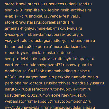
store-brawl-stars.ru
kts-services.ru
dark-sand.ru
sindika-01.ru
sp-life.ru
x-legion.ru
sib-archives.ru
e-abis-1-c.ru
sindika01.ru
venda-festival.ru
store-brawlstars.ru
dooraleksandria.ru
antenna-highly.ru
mine-lab-msk.ru
1-mus.ru
3-sex-porn.ru
ban-damn.ru
purse-factory.ru
viagra-tablet.ru
fasbags.ru
adler-jun.ru
bandamn.ru
fincontech.ru
3sexporn.ru
1mus.ru
darksand.ru
rebus-toys.ru
minelab-msk.ru
rtdco.ru
seo-prodvizhenie-sajtov-stroitelnyh-kompanij.ru
card-voice.ru
rulonnyygazon177.ru
snow-guard.ru
domizbrusa-9x12spb.ru
demaholding.ru
aalse.ru
a380club.ru
argentinamia.ru
perkoka.ru
movie-one.ru
perk-oka.ru
g-octopus.ru
sibarchives.ru
andreislyusar.ru
naruto-x.ru
pursefactory.ru
tor-lyubov-i-grom.ru
spayderhed-2022.ru
movieone.ru
evro-dez.ru
webamator.ru
ma-absolut1.ru
avtopomosch27.ru
nv-750.ru
news-plain.ru
nertansaga.ru
delanalad.ru