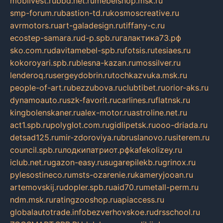
mobilvest.ru
bbd.net.ru
mebelshop.msk.ru
smp-forum.ru
bastion-td.ru
kosmoscreative.ru
avrmotors.ru
art-galadesign.ru
tiffany-c.ru
ecostep-samara.ru
d-p.spb.ru
галактика73.рф
sko.com.ru
davitamebel-spb.ru
fotsis.ru
tesiaes.ru
kokoroyari.spb.ru
blesna-kazan.ru
mossilver.ru
lenderoq.ru
sergeydobrin.ru
tochkazvuka.msk.ru
people-of-art.ru
bezzubova.ru
clubtibet.ru
orior-aks.ru
dynamoauto.ru
szk-favorit.ru
carlines.ru
flatnsk.ru
kingbolenskaner.ru
alex-motor.ru
astroline.net.ru
act1.spb.ru
polyglot.com.ru
gidlipetsk.ru
ooo-driada.ru
detsad125.ru
mir-zdoroviya.ru
bruslanovo.ru
siterem.ru
council.spb.ru
лодкипатриот.рф
kafekolizey.ru
iclub.net.ru
gazon-easy.ru
sugarepilekb.ru
grinox.ru
pylesostineco.ru
msts-ozarenie.ru
kameryjooan.ru
artemovskij.ru
dopler.spb.ru
aid70.ru
metall-perm.ru
ndm.msk.ru
ratingzooshop.ru
apiaccess.ru
globalautotrade.info
bezverhovskoe.ru
drsschool.ru