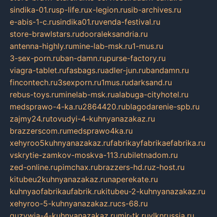
sindika-01.ru
sp-life.ru
x-legion.ru
sib-archives.ru
e-abis-1-c.ru
sindika01.ru
venda-festival.ru
store-brawlstars.ru
dooraleksandria.ru
antenna-highly.ru
mine-lab-msk.ru
1-mus.ru
3-sex-porn.ru
ban-damn.ru
purse-factory.ru
viagra-tablet.ru
fasbags.ru
adler-jun.ru
bandamn.ru
fincontech.ru
3sexporn.ru
1mus.ru
darksand.ru
rebus-toys.ru
minelab-msk.ru
alabuga-cityhotel.ru
medsprawo-4-ka.ru
2864420.ru
blagodarenie-spb.ru
zajmy24.ru
tovudyi-4-kuhnyanazakaz.ru
brazzerscom.ru
medsprawo4ka.ru
xehyroo5kuhnyanazakaz.ru
fabrikayfabrikaefabrika.ru
vskrytie-zamkov-moskva-113.ru
biletnadom.ru
zed-online.ru
pimchax.ru
brazzers-hd.ru
z-host.ru
kitubeu2kuhnyanazakaz.ru
naperekate.ru
kuhnyaofabrikaufabrik.ru
kitubeu-2-kuhnyanazakaz.ru
xehyroo-5-kuhnyanazakaz.ru
cs-68.ru
guzywia-4-kuhnyanazakaz.ru
mir-tk.ru
vlknrussia.ru