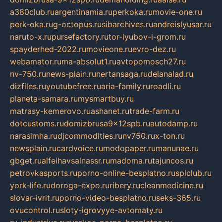
a380club.ru
argentinamia.ru
perkoka.ru
movie-one.ru
perk-oka.ru
g-octopus.ru
sibarchives.ru
andreislyusar.ru
naruto-x.ru
pursefactory.ru
tor-lyubov-i-grom.ru
spayderhed-2022.ru
movieone.ru
evro-dez.ru
webamator.ru
ma-absolut1.ru
avtopomosch27.ru
nv-750.ru
news-plain.ru
nertansaga.ru
delanalad.ru
dizfiles.ru
youtubefree.ru
aria-family.ru
roadli.ru
planeta-samara.ru
mysmartbuy.ru
matrasy-kemerovo.ru
ashanet.ru
trade-farm.ru
dotcustoms.ru
domizbrusa9x12spb.ru
autodamp.ru
narasimha.ru
djcommodities.ru
nv750.ru
x-ton.ru
newsplain.ru
cardvoice.ru
modopaper.ru
manunae.ru
gbget.ru
alfeihavsalnassr.ru
madoma.ru
tajuncos.ru
petrovkasports.ru
porno-online-besplatno.ru
splclub.ru
york-life.ru
doroga-expo.ru
ribery.ru
cleanmedicine.ru
slovar-ivrit.ru
porno-video-besplatno.ru
seks-365.ru
ovucontrol.ru
sloty-igrovyye-avtomaty.ru