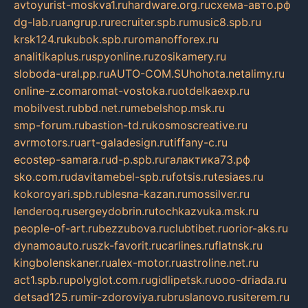
avtoyurist-moskva1.ru
hardware.org.ru
схема-авто.рф
dg-lab.ru
angrup.ru
recruiter.spb.ru
music8.spb.ru
krsk124.ru
kubok.spb.ru
romanofforex.ru
analitikaplus.ru
spyonline.ru
zosikamery.ru
sloboda-ural.pp.ru
AUTO-COM.SU
hohota.net
alimy.ru
online-z.com
aromat-vostoka.ru
otdelkaexp.ru
mobilvest.ru
bbd.net.ru
mebelshop.msk.ru
smp-forum.ru
bastion-td.ru
kosmoscreative.ru
avrmotors.ru
art-galadesign.ru
tiffany-c.ru
ecostep-samara.ru
d-p.spb.ru
галактика73.рф
sko.com.ru
davitamebel-spb.ru
fotsis.ru
tesiaes.ru
kokoroyari.spb.ru
blesna-kazan.ru
mossilver.ru
lenderoq.ru
sergeydobrin.ru
tochkazvuka.msk.ru
people-of-art.ru
bezzubova.ru
clubtibet.ru
orior-aks.ru
dynamoauto.ru
szk-favorit.ru
carlines.ru
flatnsk.ru
kingbolenskaner.ru
alex-motor.ru
astroline.net.ru
act1.spb.ru
polyglot.com.ru
gidlipetsk.ru
ooo-driada.ru
detsad125.ru
mir-zdoroviya.ru
bruslanovo.ru
siterem.ru