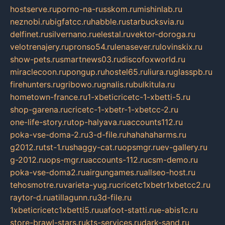
hostserve.ru
porno-na-russkom.ru
mishinlab.ru
neznobi.ru
bigfatcc.ru
habble.ru
starbucksvia.ru
delfinet.ru
silvernano.ru
elestal.ru
vektor-doroga.ru
velotrenajery.ru
pronso54.ru
lenasever.ru
lovinskix.ru
show-pets.ru
smartnews03.ru
discofoxworld.ru
miraclecoon.ru
pongup.ru
hostel65.ru
liura.ru
glasspb.ru
firehunters.ru
gribowo.ru
gnalis.ru
bulkitula.ru
hometown-france.ru
1-xbeticricetc-1-xbetti-5.ru
shop-garena.ru
cricetc-1-xbetr-1-xbetcc-2.ru
one-life-story.ru
top-halyava.ru
accounts112.ru
poka-vse-doma-2.ru
3-d-file.ru
hahahaharms.ru
g2012.ru
tst-1.ru
shaggy-cat.ru
opsmgr.ru
ev-gallery.ru
g-2012.ru
ops-mgr.ru
accounts-112.ru
csm-demo.ru
poka-vse-doma2.ru
airgungames.ru
allseo-host.ru
tehosmotre.ru
varieta-yug.ru
cricetc1xbetr1xbetcc2.ru
raytor-d.ru
atillagunn.ru
3d-file.ru
1xbeticricetc1xbetti5.ru
uafoot-statti.ru
e-abis1c.ru
store-brawl-stars.ru
kts-services.ru
dark-sand.ru