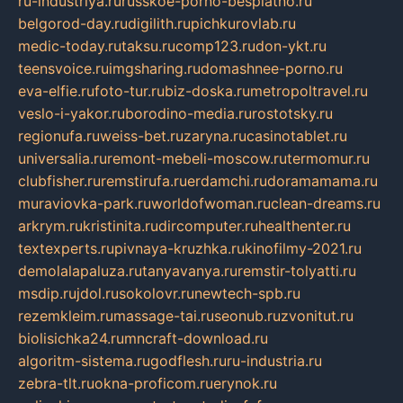
ru-industriya.ru
russkoe-porno-besplatno.ru
belgorod-day.ru
digilith.ru
pichkurovlab.ru
medic-today.ru
taksu.ru
comp123.ru
don-ykt.ru
teensvoice.ru
imgsharing.ru
domashnee-porno.ru
eva-elfie.ru
foto-tur.ru
biz-doska.ru
metropoltravel.ru
veslo-i-yakor.ru
borodino-media.ru
rostotsky.ru
regionufa.ru
weiss-bet.ru
zaryna.ru
casinotablet.ru
universalia.ru
remont-mebeli-moscow.ru
termomur.ru
clubfisher.ru
remstirufa.ru
erdamchi.ru
doramamama.ru
muraviovka-park.ru
worldofwoman.ru
clean-dreams.ru
arkrym.ru
kristinita.ru
dircomputer.ru
healthenter.ru
textexperts.ru
pivnaya-kruzhka.ru
kinofilmy-2021.ru
demolalapaluza.ru
tanyavanya.ru
remstir-tolyatti.ru
msdip.ru
jdol.ru
sokolovr.ru
newtech-spb.ru
rezemkleim.ru
massage-tai.ru
seonub.ru
zvonitut.ru
biolisichka24.ru
mncraft-download.ru
algoritm-sistema.ru
godflesh.ru
ru-industria.ru
zebra-tlt.ru
okna-proficom.ru
erynok.ru