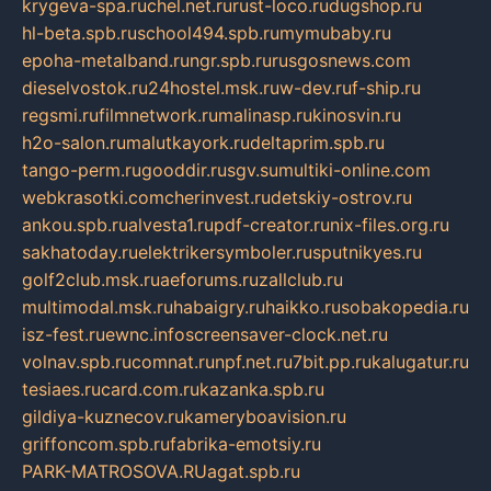
krygeva-spa.ru
chel.net.ru
rust-loco.ru
dugshop.ru
hl-beta.spb.ru
school494.spb.ru
mymubaby.ru
epoha-metalband.ru
ngr.spb.ru
rusgosnews.com
dieselvostok.ru
24hostel.msk.ru
w-dev.ru
f-ship.ru
regsmi.ru
filmnetwork.ru
malinasp.ru
kinosvin.ru
h2o-salon.ru
malutkayork.ru
deltaprim.spb.ru
tango-perm.ru
gooddir.ru
sgv.su
multiki-online.com
webkrasotki.com
cherinvest.ru
detskiy-ostrov.ru
ankou.spb.ru
alvesta1.ru
pdf-creator.ru
nix-files.org.ru
sakhatoday.ru
elektrikersymboler.ru
sputnikyes.ru
golf2club.msk.ru
aeforums.ru
zallclub.ru
multimodal.msk.ru
habaigry.ru
haikko.ru
sobakopedia.ru
isz-fest.ru
ewnc.info
screensaver-clock.net.ru
volnav.spb.ru
comnat.ru
npf.net.ru
7bit.pp.ru
kalugatur.ru
tesiaes.ru
card.com.ru
kazanka.spb.ru
gildiya-kuznecov.ru
kameryboavision.ru
griffoncom.spb.ru
fabrika-emotsiy.ru
PARK-MATROSOVA.RU
agat.spb.ru