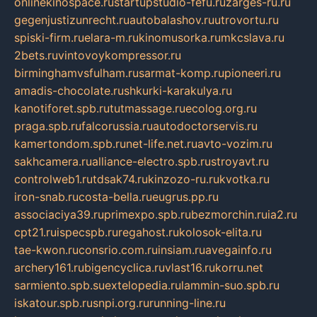
onlinekinospace.ru
startupstudio-fefu.ru
zarges-ru.ru
gegenjustizunrecht.ru
autobalashov.ru
utrovortu.ru
spiski-firm.ru
elara-m.ru
kinomusorka.ru
mkcslava.ru
2bets.ru
vintovoykompressor.ru
birminghamvsfulham.ru
sarmat-komp.ru
pioneeri.ru
amadis-chocolate.ru
shkurki-karakulya.ru
kanotiforet.spb.ru
tutmassage.ru
ecolog.org.ru
praga.spb.ru
falcorussia.ru
autodoctorservis.ru
kamertondom.spb.ru
net-life.net.ru
avto-vozim.ru
sakhcamera.ru
alliance-electro.spb.ru
stroyavt.ru
controlweb1.ru
tdsak74.ru
kinzozo-ru.ru
kvotka.ru
iron-snab.ru
costa-bella.ru
eugrus.pp.ru
associaciya39.ru
primexpo.spb.ru
bezmorchin.ru
ia2.ru
cpt21.ru
ispecspb.ru
regahost.ru
kolosok-elita.ru
tae-kwon.ru
consrio.com.ru
insiam.ru
avegainfo.ru
archery161.ru
bigencyclica.ru
vlast16.ru
korru.net
sarmiento.spb.su
extelopedia.ru
lammin-suo.spb.ru
iskatour.spb.ru
snpi.org.ru
running-line.ru