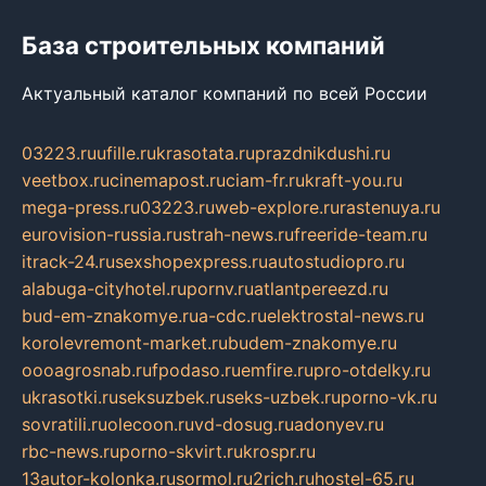
База строительных компаний
Актуальный каталог компаний по всей России
03223.ru
ufille.ru
krasotata.ru
prazdnikdushi.ru
veetbox.ru
cinemapost.ru
ciam-fr.ru
kraft-you.ru
mega-press.ru
03223.ru
web-explore.ru
rastenuya.ru
eurovision-russia.ru
strah-news.ru
freeride-team.ru
itrack-24.ru
sexshopexpress.ru
autostudiopro.ru
alabuga-cityhotel.ru
pornv.ru
atlantpereezd.ru
bud-em-znakomye.ru
a-cdc.ru
elektrostal-news.ru
korolevremont-market.ru
budem-znakomye.ru
oooagrosnab.ru
fpodaso.ru
emfire.ru
pro-otdelky.ru
ukrasotki.ru
seksuzbek.ru
seks-uzbek.ru
porno-vk.ru
sovratili.ru
olecoon.ru
vd-dosug.ru
adonyev.ru
rbc-news.ru
porno-skvirt.ru
krospr.ru
13autor-kolonka.ru
sormol.ru
2rich.ru
hostel-65.ru