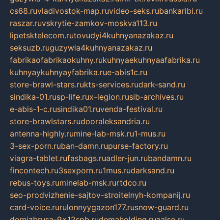
cs68.ru
vladivostok-map.ru
video-seks.ru
bankaribi.ru
raszar.ru
vskrytie-zamkov-moskva113.ru
lipetsktelecom.ru
tovudyi4kuhnyanazakaz.ru
seksuzb.ru
guzywia4kuhnyanazakaz.ru
fabrikaofabrikaokuhny.ru
kuhnyaekuhnyaafabrika.ru
kuhnyaykuhnyayfabrika.ru
e-abis1c.ru
store-brawl-stars.ru
kts-services.ru
dark-sand.ru
sindika-01.ru
sp-life.ru
x-legion.ru
sib-archives.ru
e-abis-1-c.ru
sindika01.ru
venda-festival.ru
store-brawlstars.ru
dooraleksandria.ru
antenna-highly.ru
mine-lab-msk.ru
1-mus.ru
3-sex-porn.ru
ban-damn.ru
purse-factory.ru
viagra-tablet.ru
fasbags.ru
adler-jun.ru
bandamn.ru
fincontech.ru
3sexporn.ru
1mus.ru
darksand.ru
rebus-toys.ru
minelab-msk.ru
rtdco.ru
seo-prodvizhenie-sajtov-stroitelnyh-kompanij.ru
card-voice.ru
rulonnyygazon177.ru
snow-guard.ru
domizbrusa-9x12spb.ru
demaholding.ru
aalse.ru