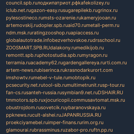
council.spb.ru
лодкипатриот.рф
kafekolizey.ru
iclub.net.ru
gazon-easy.ru
sugarepilekb.ru
grinox.ru
pylesostineco.ru
msts-ozarenie.ru
kameryjooan.ru
artemovskij.ru
dopler.spb.ru
aid70.ru
metall-perm.ru
ndm.msk.ru
ratingzooshop.ru
apiaccess.ru
globalautotrade.info
bezverhovskoe.ru
drsschool.ru
ZOOSMART.SPB.RU
dalakony.ru
medikijob.ru
remontt.spb.ru
photostudia.spb.ru
myragon.ru
terramia.ru
academy62.ru
gardengallereya.ru
rti.com.ru
artem-news.ru
biserinca.ru
krasnodarkurort.com
imshowtv.ru
mebel-v-tule.ru
mobtopik.ru
pcsecurity.net.ru
tool-sib.ru
multimetrunit.ru
sp-tour.ru
fan-cs.ru
santeh-russia.ru
symbian9.net.ru
DSHAIR.RU
tmmotors.spb.ru
xjocuricopii.com
musavtomat.msk.ru
obustrojdom.ru
sovetcik.ru
ybaranovskaya.ru
ppknews.ru
cult-alshei.ru
JAPANRUSSIA.RU
proekciyamebel.ru
imper-finans.ru
rim.org.ru
glamourai.ru
brassminus.ru
zabor-pro.ru
ftn.pp.ru