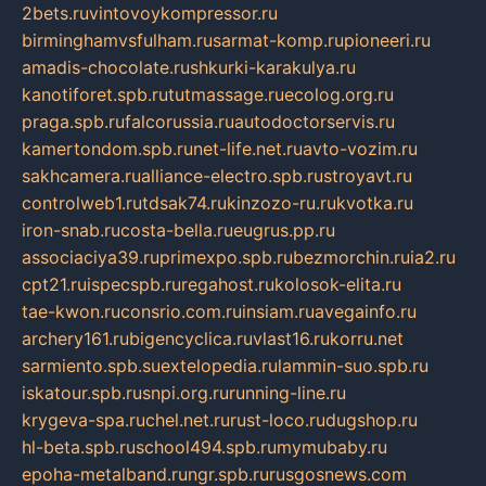
2bets.ru
vintovoykompressor.ru
birminghamvsfulham.ru
sarmat-komp.ru
pioneeri.ru
amadis-chocolate.ru
shkurki-karakulya.ru
kanotiforet.spb.ru
tutmassage.ru
ecolog.org.ru
praga.spb.ru
falcorussia.ru
autodoctorservis.ru
kamertondom.spb.ru
net-life.net.ru
avto-vozim.ru
sakhcamera.ru
alliance-electro.spb.ru
stroyavt.ru
controlweb1.ru
tdsak74.ru
kinzozo-ru.ru
kvotka.ru
iron-snab.ru
costa-bella.ru
eugrus.pp.ru
associaciya39.ru
primexpo.spb.ru
bezmorchin.ru
ia2.ru
cpt21.ru
ispecspb.ru
regahost.ru
kolosok-elita.ru
tae-kwon.ru
consrio.com.ru
insiam.ru
avegainfo.ru
archery161.ru
bigencyclica.ru
vlast16.ru
korru.net
sarmiento.spb.su
extelopedia.ru
lammin-suo.spb.ru
iskatour.spb.ru
snpi.org.ru
running-line.ru
krygeva-spa.ru
chel.net.ru
rust-loco.ru
dugshop.ru
hl-beta.spb.ru
school494.spb.ru
mymubaby.ru
epoha-metalband.ru
ngr.spb.ru
rusgosnews.com