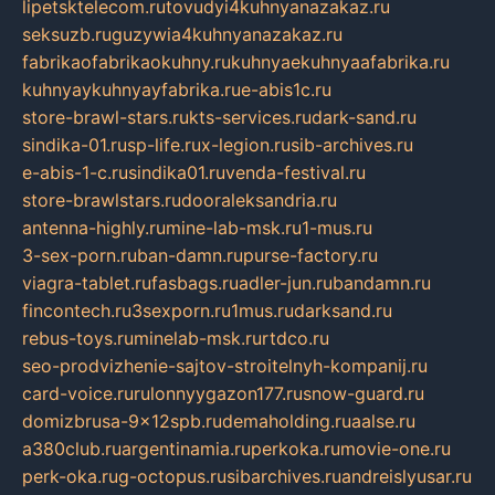
lipetsktelecom.ru
tovudyi4kuhnyanazakaz.ru
seksuzb.ru
guzywia4kuhnyanazakaz.ru
fabrikaofabrikaokuhny.ru
kuhnyaekuhnyaafabrika.ru
kuhnyaykuhnyayfabrika.ru
e-abis1c.ru
store-brawl-stars.ru
kts-services.ru
dark-sand.ru
sindika-01.ru
sp-life.ru
x-legion.ru
sib-archives.ru
e-abis-1-c.ru
sindika01.ru
venda-festival.ru
store-brawlstars.ru
dooraleksandria.ru
antenna-highly.ru
mine-lab-msk.ru
1-mus.ru
3-sex-porn.ru
ban-damn.ru
purse-factory.ru
viagra-tablet.ru
fasbags.ru
adler-jun.ru
bandamn.ru
fincontech.ru
3sexporn.ru
1mus.ru
darksand.ru
rebus-toys.ru
minelab-msk.ru
rtdco.ru
seo-prodvizhenie-sajtov-stroitelnyh-kompanij.ru
card-voice.ru
rulonnyygazon177.ru
snow-guard.ru
domizbrusa-9x12spb.ru
demaholding.ru
aalse.ru
a380club.ru
argentinamia.ru
perkoka.ru
movie-one.ru
perk-oka.ru
g-octopus.ru
sibarchives.ru
andreislyusar.ru