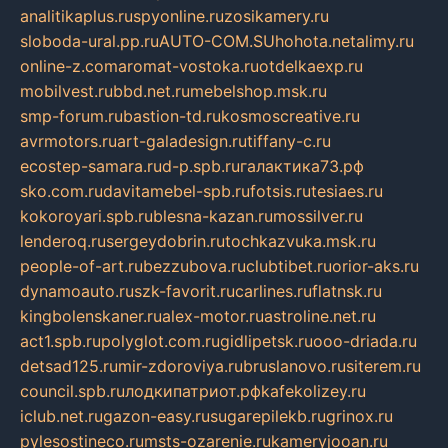
analitikaplus.ru
spyonline.ru
zosikamery.ru
sloboda-ural.pp.ru
AUTO-COM.SU
hohota.net
alimy.ru
online-z.com
aromat-vostoka.ru
otdelkaexp.ru
mobilvest.ru
bbd.net.ru
mebelshop.msk.ru
smp-forum.ru
bastion-td.ru
kosmoscreative.ru
avrmotors.ru
art-galadesign.ru
tiffany-c.ru
ecostep-samara.ru
d-p.spb.ru
галактика73.рф
sko.com.ru
davitamebel-spb.ru
fotsis.ru
tesiaes.ru
kokoroyari.spb.ru
blesna-kazan.ru
mossilver.ru
lenderoq.ru
sergeydobrin.ru
tochkazvuka.msk.ru
people-of-art.ru
bezzubova.ru
clubtibet.ru
orior-aks.ru
dynamoauto.ru
szk-favorit.ru
carlines.ru
flatnsk.ru
kingbolenskaner.ru
alex-motor.ru
astroline.net.ru
act1.spb.ru
polyglot.com.ru
gidlipetsk.ru
ooo-driada.ru
detsad125.ru
mir-zdoroviya.ru
bruslanovo.ru
siterem.ru
council.spb.ru
лодкипатриот.рф
kafekolizey.ru
iclub.net.ru
gazon-easy.ru
sugarepilekb.ru
grinox.ru
pylesostineco.ru
msts-ozarenie.ru
kameryjooan.ru