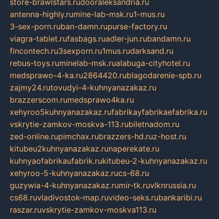
store-brawlstars.ru
dooraleksandria.ru
antenna-highly.ru
mine-lab-msk.ru
1-mus.ru
3-sex-porn.ru
ban-damn.ru
purse-factory.ru
viagra-tablet.ru
fasbags.ru
adler-jun.ru
bandamn.ru
fincontech.ru
3sexporn.ru
1mus.ru
darksand.ru
rebus-toys.ru
minelab-msk.ru
alabuga-cityhotel.ru
medsprawo-4-ka.ru
2864420.ru
blagodarenie-spb.ru
zajmy24.ru
tovudyi-4-kuhnyanazakaz.ru
brazzerscom.ru
medsprawo4ka.ru
xehyroo5kuhnyanazakaz.ru
fabrikayfabrikaefabrika.ru
vskrytie-zamkov-moskva-113.ru
biletnadom.ru
zed-online.ru
pimchax.ru
brazzers-hd.ru
z-host.ru
kitubeu2kuhnyanazakaz.ru
naperekate.ru
kuhnyaofabrikaufabrik.ru
kitubeu-2-kuhnyanazakaz.ru
xehyroo-5-kuhnyanazakaz.ru
cs-68.ru
guzywia-4-kuhnyanazakaz.ru
mir-tk.ru
vlknrussia.ru
cs68.ru
vladivostok-map.ru
video-seks.ru
bankaribi.ru
raszar.ru
vskrytie-zamkov-moskva113.ru