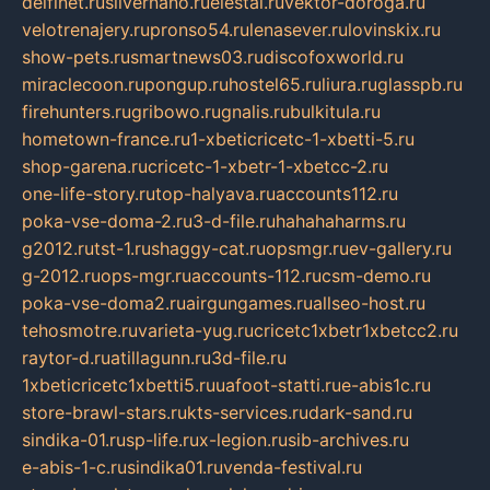
delfinet.ru
silvernano.ru
elestal.ru
vektor-doroga.ru
velotrenajery.ru
pronso54.ru
lenasever.ru
lovinskix.ru
show-pets.ru
smartnews03.ru
discofoxworld.ru
miraclecoon.ru
pongup.ru
hostel65.ru
liura.ru
glasspb.ru
firehunters.ru
gribowo.ru
gnalis.ru
bulkitula.ru
hometown-france.ru
1-xbeticricetc-1-xbetti-5.ru
shop-garena.ru
cricetc-1-xbetr-1-xbetcc-2.ru
one-life-story.ru
top-halyava.ru
accounts112.ru
poka-vse-doma-2.ru
3-d-file.ru
hahahaharms.ru
g2012.ru
tst-1.ru
shaggy-cat.ru
opsmgr.ru
ev-gallery.ru
g-2012.ru
ops-mgr.ru
accounts-112.ru
csm-demo.ru
poka-vse-doma2.ru
airgungames.ru
allseo-host.ru
tehosmotre.ru
varieta-yug.ru
cricetc1xbetr1xbetcc2.ru
raytor-d.ru
atillagunn.ru
3d-file.ru
1xbeticricetc1xbetti5.ru
uafoot-statti.ru
e-abis1c.ru
store-brawl-stars.ru
kts-services.ru
dark-sand.ru
sindika-01.ru
sp-life.ru
x-legion.ru
sib-archives.ru
e-abis-1-c.ru
sindika01.ru
venda-festival.ru