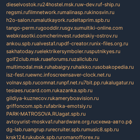
dieselvostok.ru
24hostel.msk.ru
w-dev.ru
f-ship.ru
regsmi.ru
filmnetwork.ru
malinasp.ru
kinosvin.ru
h2o-salon.ru
malutkayork.ru
deltaprim.spb.ru
tango-perm.ru
gooddir.ru
sgv.su
multiki-online.com
webkrasotki.com
cherinvest.ru
detskiy-ostrov.ru
ankou.spb.ru
alvesta1.ru
pdf-creator.ru
nix-files.org.ru
sakhatoday.ru
elektrikersymboler.ru
sputnikyes.ru
golf2club.msk.ru
aeforums.ru
zallclub.ru
multimodal.msk.ru
habaigry.ru
haikko.ru
sobakopedia.ru
isz-fest.ru
ewnc.info
screensaver-clock.net.ru
volnav.spb.ru
comnat.ru
npf.net.ru
7bit.pp.ru
kalugatur.ru
tesiaes.ru
card.com.ru
kazanka.spb.ru
gildiya-kuznecov.ru
kameryboavision.ru
griffoncom.spb.ru
fabrika-emotsiy.ru
PARK-MATROSOVA.RU
agat.spb.ru
avtoyurist-moskva1.ru
hardware.org.ru
схема-авто.рф
dg-lab.ru
angrup.ru
recruiter.spb.ru
music8.spb.ru
krsk124.ru
kubok.spb.ru
romanofforex.ru