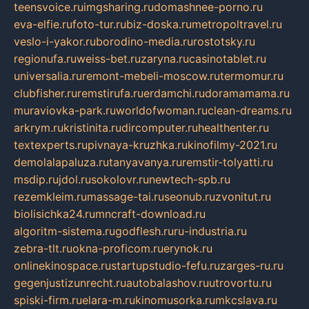
teensvoice.ru
imgsharing.ru
domashnee-porno.ru
eva-elfie.ru
foto-tur.ru
biz-doska.ru
metropoltravel.ru
veslo-i-yakor.ru
borodino-media.ru
rostotsky.ru
regionufa.ru
weiss-bet.ru
zaryna.ru
casinotablet.ru
universalia.ru
remont-mebeli-moscow.ru
termomur.ru
clubfisher.ru
remstirufa.ru
erdamchi.ru
doramamama.ru
muraviovka-park.ru
worldofwoman.ru
clean-dreams.ru
arkrym.ru
kristinita.ru
dircomputer.ru
healthenter.ru
textexperts.ru
pivnaya-kruzhka.ru
kinofilmy-2021.ru
demolalapaluza.ru
tanyavanya.ru
remstir-tolyatti.ru
msdip.ru
jdol.ru
sokolovr.ru
newtech-spb.ru
rezemkleim.ru
massage-tai.ru
seonub.ru
zvonitut.ru
biolisichka24.ru
mncraft-download.ru
algoritm-sistema.ru
godflesh.ru
ru-industria.ru
zebra-tlt.ru
okna-proficom.ru
erynok.ru
onlinekinospace.ru
startupstudio-fefu.ru
zarges-ru.ru
gegenjustizunrecht.ru
autobalashov.ru
utrovortu.ru
spiski-firm.ru
elara-m.ru
kinomusorka.ru
mkcslava.ru