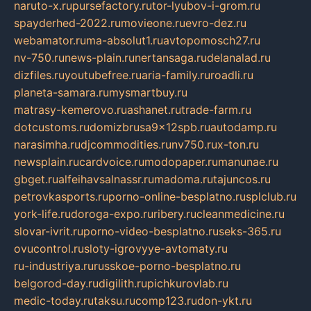
naruto-x.ru
pursefactory.ru
tor-lyubov-i-grom.ru
spayderhed-2022.ru
movieone.ru
evro-dez.ru
webamator.ru
ma-absolut1.ru
avtopomosch27.ru
nv-750.ru
news-plain.ru
nertansaga.ru
delanalad.ru
dizfiles.ru
youtubefree.ru
aria-family.ru
roadli.ru
planeta-samara.ru
mysmartbuy.ru
matrasy-kemerovo.ru
ashanet.ru
trade-farm.ru
dotcustoms.ru
domizbrusa9x12spb.ru
autodamp.ru
narasimha.ru
djcommodities.ru
nv750.ru
x-ton.ru
newsplain.ru
cardvoice.ru
modopaper.ru
manunae.ru
gbget.ru
alfeihavsalnassr.ru
madoma.ru
tajuncos.ru
petrovkasports.ru
porno-online-besplatno.ru
splclub.ru
york-life.ru
doroga-expo.ru
ribery.ru
cleanmedicine.ru
slovar-ivrit.ru
porno-video-besplatno.ru
seks-365.ru
ovucontrol.ru
sloty-igrovyye-avtomaty.ru
ru-industriya.ru
russkoe-porno-besplatno.ru
belgorod-day.ru
digilith.ru
pichkurovlab.ru
medic-today.ru
taksu.ru
comp123.ru
don-ykt.ru