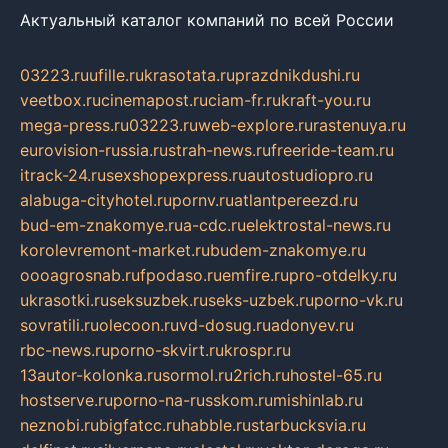
Актуальный каталог компаний по всей России
03223.ru
ufille.ru
krasotata.ru
prazdnikdushi.ru
veetbox.ru
cinemapost.ru
ciam-fr.ru
kraft-you.ru
mega-press.ru
03223.ru
web-explore.ru
rastenuya.ru
eurovision-russia.ru
strah-news.ru
freeride-team.ru
itrack-24.ru
sexshopexpress.ru
autostudiopro.ru
alabuga-cityhotel.ru
pornv.ru
atlantpereezd.ru
bud-em-znakomye.ru
a-cdc.ru
elektrostal-news.ru
korolevremont-market.ru
budem-znakomye.ru
oooagrosnab.ru
fpodaso.ru
emfire.ru
pro-otdelky.ru
ukrasotki.ru
seksuzbek.ru
seks-uzbek.ru
porno-vk.ru
sovratili.ru
olecoon.ru
vd-dosug.ru
adonyev.ru
rbc-news.ru
porno-skvirt.ru
krospr.ru
13autor-kolonka.ru
sormol.ru
2rich.ru
hostel-65.ru
hostserve.ru
porno-na-russkom.ru
mishinlab.ru
neznobi.ru
bigfatcc.ru
habble.ru
starbucksvia.ru