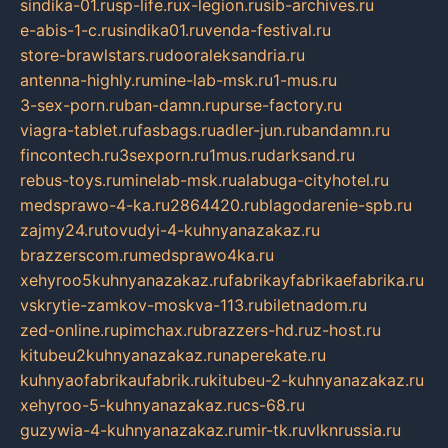
sindika-01.ru
sp-life.ru
x-legion.ru
sib-archives.ru
e-abis-1-c.ru
sindika01.ru
venda-festival.ru
store-brawlstars.ru
dooraleksandria.ru
antenna-highly.ru
mine-lab-msk.ru
1-mus.ru
3-sex-porn.ru
ban-damn.ru
purse-factory.ru
viagra-tablet.ru
fasbags.ru
adler-jun.ru
bandamn.ru
fincontech.ru
3sexporn.ru
1mus.ru
darksand.ru
rebus-toys.ru
minelab-msk.ru
alabuga-cityhotel.ru
medsprawo-4-ka.ru
2864420.ru
blagodarenie-spb.ru
zajmy24.ru
tovudyi-4-kuhnyanazakaz.ru
brazzerscom.ru
medsprawo4ka.ru
xehyroo5kuhnyanazakaz.ru
fabrikayfabrikaefabrika.ru
vskrytie-zamkov-moskva-113.ru
biletnadom.ru
zed-online.ru
pimchax.ru
brazzers-hd.ru
z-host.ru
kitubeu2kuhnyanazakaz.ru
naperekate.ru
kuhnyaofabrikaufabrik.ru
kitubeu-2-kuhnyanazakaz.ru
xehyroo-5-kuhnyanazakaz.ru
cs-68.ru
guzywia-4-kuhnyanazakaz.ru
mir-tk.ru
vlknrussia.ru