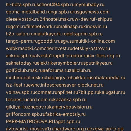
hl-beta.spb.ru
school494.spb.ru
mymubaby.ru
epoha-metalband.ru
ngr.spb.ru
rusgosnews.com
dieselvostok.ru
24hostel.msk.ru
w-dev.ru
f-ship.ru
regsmi.ru
filmnetwork.ru
malinasp.ru
kinosvin.ru
h2o-salon.ru
malutkayork.ru
deltaprim.spb.ru
tango-perm.ru
gooddir.ru
sgv.su
multiki-online.com
webkrasotki.com
cherinvest.ru
detskiy-ostrov.ru
ankou.spb.ru
alvesta1.ru
pdf-creator.ru
nix-files.org.ru
sakhatoday.ru
elektrikersymboler.ru
sputnikyes.ru
golf2club.msk.ru
aeforums.ru
zallclub.ru
multimodal.msk.ru
habaigry.ru
haikko.ru
sobakopedia.ru
isz-fest.ru
ewnc.info
screensaver-clock.net.ru
volnav.spb.ru
comnat.ru
npf.net.ru
7bit.pp.ru
kalugatur.ru
tesiaes.ru
card.com.ru
kazanka.spb.ru
gildiya-kuznecov.ru
kameryboavision.ru
griffoncom.spb.ru
fabrika-emotsiy.ru
PARK-MATROSOVA.RU
agat.spb.ru
avtoyurist-moskva1.ru
hardware.org.ru
схема-авто.рф