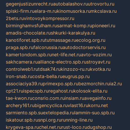
gegenjustizunrecht.ru
autobalashov.ru
utrovortu.ru
spiski-firm.ru
elara-m.ru
kinomusorka.ru
mkcslava.ru
2bets.ru
vintovoykompressor.ru
birminghamvsfulham.ru
sarmat-komp.ru
pioneeri.ru
amadis-chocolate.ru
shkurki-karakulya.ru
kanotiforet.spb.ru
tutmassage.ru
ecolog.org.ru
praga.spb.ru
falcorussia.ru
autodoctorservis.ru
kamertondom.spb.ru
net-life.net.ru
avto-vozim.ru
sakhcamera.ru
alliance-electro.spb.ru
stroyavt.ru
controlweb1.ru
tdsak74.ru
kinzozo-ru.ru
kvotka.ru
iron-snab.ru
costa-bella.ru
eugrus.pp.ru
associaciya39.ru
primexpo.spb.ru
bezmorchin.ru
ia2.ru
cpt21.ru
ispecspb.ru
regahost.ru
kolosok-elita.ru
tae-kwon.ru
consrio.com.ru
insiam.ru
avegainfo.ru
archery161.ru
bigencyclica.ru
vlast16.ru
korru.net
sarmiento.spb.su
extelopedia.ru
lammin-suo.spb.ru
iskatour.spb.ru
snpi.org.ru
running-line.ru
krygeva-spa.ru
chel.net.ru
rust-loco.ru
dugshop.ru