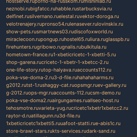
hostserve.ru
porno-na-russkom.ru
mishinlab.ru
neznobi.ru
bigfatcc.ru
habble.ru
starbucksvia.ru
delfinet.ru
silvernano.ru
elestal.ru
vektor-doroga.ru
velotrenajery.ru
pronso54.ru
lenasever.ru
lovinskix.ru
show-pets.ru
smartnews03.ru
discofoxworld.ru
miraclecoon.ru
pongup.ru
hostel65.ru
liura.ru
glasspb.ru
firehunters.ru
gribowo.ru
gnalis.ru
bulkitula.ru
hometown-france.ru
1-xbeticricetc-1-xbetti-5.ru
shop-garena.ru
cricetc-1-xbetr-1-xbetcc-2.ru
one-life-story.ru
top-halyava.ru
accounts112.ru
poka-vse-doma-2.ru
3-d-file.ru
hahahaharms.ru
g2012.ru
tst-1.ru
shaggy-cat.ru
opsmgr.ru
ev-gallery.ru
g-2012.ru
ops-mgr.ru
accounts-112.ru
csm-demo.ru
poka-vse-doma2.ru
airgungames.ru
allseo-host.ru
tehosmotre.ru
varieta-yug.ru
cricetc1xbetr1xbetcc2.ru
raytor-d.ru
atillagunn.ru
3d-file.ru
1xbeticricetc1xbetti5.ru
uafoot-statti.ru
e-abis1c.ru
store-brawl-stars.ru
kts-services.ru
dark-sand.ru