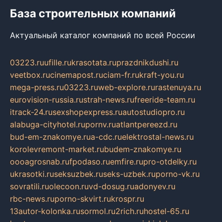
База строительных компаний
Актуальный каталог компаний по всей России
03223.ru
ufille.ru
krasotata.ru
prazdnikdushi.ru
veetbox.ru
cinemapost.ru
ciam-fr.ru
kraft-you.ru
mega-press.ru
03223.ru
web-explore.ru
rastenuya.ru
eurovision-russia.ru
strah-news.ru
freeride-team.ru
itrack-24.ru
sexshopexpress.ru
autostudiopro.ru
alabuga-cityhotel.ru
pornv.ru
atlantpereezd.ru
bud-em-znakomye.ru
a-cdc.ru
elektrostal-news.ru
korolevremont-market.ru
budem-znakomye.ru
oooagrosnab.ru
fpodaso.ru
emfire.ru
pro-otdelky.ru
ukrasotki.ru
seksuzbek.ru
seks-uzbek.ru
porno-vk.ru
sovratili.ru
olecoon.ru
vd-dosug.ru
adonyev.ru
rbc-news.ru
porno-skvirt.ru
krospr.ru
13autor-kolonka.ru
sormol.ru
2rich.ru
hostel-65.ru