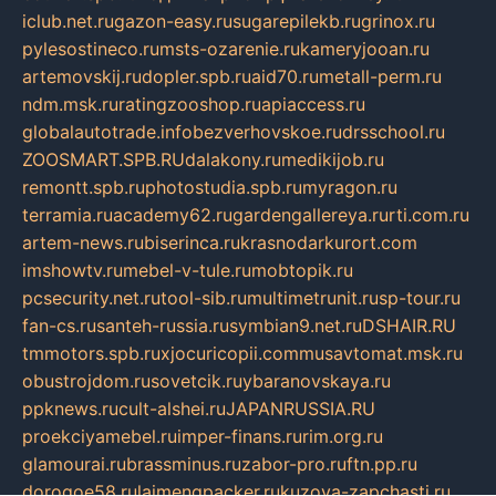
iclub.net.ru
gazon-easy.ru
sugarepilekb.ru
grinox.ru
pylesostineco.ru
msts-ozarenie.ru
kameryjooan.ru
artemovskij.ru
dopler.spb.ru
aid70.ru
metall-perm.ru
ndm.msk.ru
ratingzooshop.ru
apiaccess.ru
globalautotrade.info
bezverhovskoe.ru
drsschool.ru
ZOOSMART.SPB.RU
dalakony.ru
medikijob.ru
remontt.spb.ru
photostudia.spb.ru
myragon.ru
terramia.ru
academy62.ru
gardengallereya.ru
rti.com.ru
artem-news.ru
biserinca.ru
krasnodarkurort.com
imshowtv.ru
mebel-v-tule.ru
mobtopik.ru
pcsecurity.net.ru
tool-sib.ru
multimetrunit.ru
sp-tour.ru
fan-cs.ru
santeh-russia.ru
symbian9.net.ru
DSHAIR.RU
tmmotors.spb.ru
xjocuricopii.com
musavtomat.msk.ru
obustrojdom.ru
sovetcik.ru
ybaranovskaya.ru
ppknews.ru
cult-alshei.ru
JAPANRUSSIA.RU
proekciyamebel.ru
imper-finans.ru
rim.org.ru
glamourai.ru
brassminus.ru
zabor-pro.ru
ftn.pp.ru
dorogoe58.ru
laimengpacker.ru
kuzova-zapchasti.ru