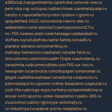
a380club.ru
argentinamia.ru
perkoka.ru
movie-one.ru
perk-oka.ru
g-octopus.ru
sibarchives.ru
andreislyusar.ru
naruto-x.ru
pursefactory.ru
tor-lyubov-i-grom.ru
spayderhed-2022.ru
movieone.ru
evro-dez.ru
webamator.ru
ma-absolut1.ru
avtopomosch27.ru
nv-750.ru
news-plain.ru
nertansaga.ru
delanalad.ru
dizfiles.ru
youtubefree.ru
aria-family.ru
roadli.ru
planeta-samara.ru
mysmartbuy.ru
matrasy-kemerovo.ru
ashanet.ru
trade-farm.ru
dotcustoms.ru
domizbrusa9x12spb.ru
autodamp.ru
narasimha.ru
djcommodities.ru
nv750.ru
x-ton.ru
newsplain.ru
cardvoice.ru
modopaper.ru
manunae.ru
gbget.ru
alfeihavsalnassr.ru
madoma.ru
tajuncos.ru
petrovkasports.ru
porno-online-besplatno.ru
splclub.ru
york-life.ru
doroga-expo.ru
ribery.ru
cleanmedicine.ru
slovar-ivrit.ru
porno-video-besplatno.ru
seks-365.ru
ovucontrol.ru
sloty-igrovyye-avtomaty.ru
ru-industriya.ru
russkoe-porno-besplatno.ru