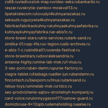
cs68.ru
vladivostok-map.ru
video-seks.ru
bankaribi.ru
raszar.ru
vskrytie-zamkov-moskva113.ru
lipetsktelecom.ru
tovudyi4kuhnyanazakaz.ru
seksuzb.ru
guzywia4kuhnyanazakaz.ru
fabrikaofabrikaokuhny.ru
kuhnyaekuhnyaafabrika.ru
kuhnyaykuhnyayfabrika.ru
e-abis1c.ru
store-brawl-stars.ru
kts-services.ru
dark-sand.ru
sindika-01.ru
sp-life.ru
x-legion.ru
sib-archives.ru
e-abis-1-c.ru
sindika01.ru
venda-festival.ru
store-brawlstars.ru
dooraleksandria.ru
antenna-highly.ru
mine-lab-msk.ru
1-mus.ru
3-sex-porn.ru
ban-damn.ru
purse-factory.ru
viagra-tablet.ru
fasbags.ru
adler-jun.ru
bandamn.ru
fincontech.ru
3sexporn.ru
1mus.ru
darksand.ru
rebus-toys.ru
minelab-msk.ru
rtdco.ru
seo-prodvizhenie-sajtov-stroitelnyh-kompanij.ru
card-voice.ru
rulonnyygazon177.ru
snow-guard.ru
domizbrusa-9x12spb.ru
demaholding.ru
aalse.ru