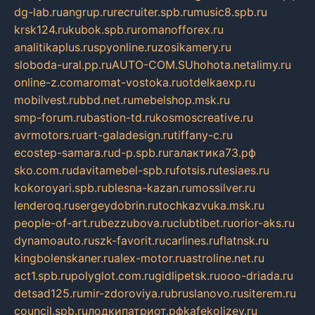
dg-lab.ru
angrup.ru
recruiter.spb.ru
music8.spb.ru
krsk124.ru
kubok.spb.ru
romanofforex.ru
analitikaplus.ru
spyonline.ru
zosikamery.ru
sloboda-ural.pp.ru
AUTO-COM.SU
hohota.net
alimy.ru
online-z.com
aromat-vostoka.ru
otdelkaexp.ru
mobilvest.ru
bbd.net.ru
mebelshop.msk.ru
smp-forum.ru
bastion-td.ru
kosmoscreative.ru
avrmotors.ru
art-galadesign.ru
tiffany-c.ru
ecostep-samara.ru
d-p.spb.ru
галактика73.рф
sko.com.ru
davitamebel-spb.ru
fotsis.ru
tesiaes.ru
kokoroyari.spb.ru
blesna-kazan.ru
mossilver.ru
lenderoq.ru
sergeydobrin.ru
tochkazvuka.msk.ru
people-of-art.ru
bezzubova.ru
clubtibet.ru
orior-aks.ru
dynamoauto.ru
szk-favorit.ru
carlines.ru
flatnsk.ru
kingbolenskaner.ru
alex-motor.ru
astroline.net.ru
act1.spb.ru
polyglot.com.ru
gidlipetsk.ru
ooo-driada.ru
detsad125.ru
mir-zdoroviya.ru
bruslanovo.ru
siterem.ru
council.spb.ru
лодкипатриот.рф
kafekolizey.ru