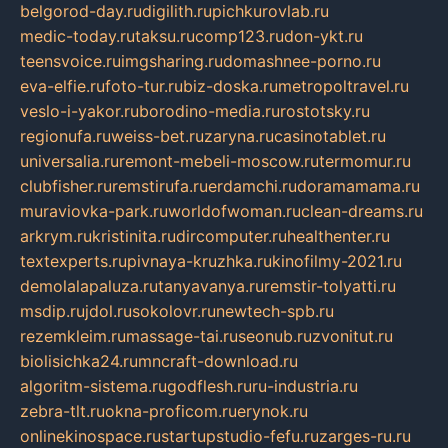
belgorod-day.ru
digilith.ru
pichkurovlab.ru
medic-today.ru
taksu.ru
comp123.ru
don-ykt.ru
teensvoice.ru
imgsharing.ru
domashnee-porno.ru
eva-elfie.ru
foto-tur.ru
biz-doska.ru
metropoltravel.ru
veslo-i-yakor.ru
borodino-media.ru
rostotsky.ru
regionufa.ru
weiss-bet.ru
zaryna.ru
casinotablet.ru
universalia.ru
remont-mebeli-moscow.ru
termomur.ru
clubfisher.ru
remstirufa.ru
erdamchi.ru
doramamama.ru
muraviovka-park.ru
worldofwoman.ru
clean-dreams.ru
arkrym.ru
kristinita.ru
dircomputer.ru
healthenter.ru
textexperts.ru
pivnaya-kruzhka.ru
kinofilmy-2021.ru
demolalapaluza.ru
tanyavanya.ru
remstir-tolyatti.ru
msdip.ru
jdol.ru
sokolovr.ru
newtech-spb.ru
rezemkleim.ru
massage-tai.ru
seonub.ru
zvonitut.ru
biolisichka24.ru
mncraft-download.ru
algoritm-sistema.ru
godflesh.ru
ru-industria.ru
zebra-tlt.ru
okna-proficom.ru
erynok.ru
onlinekinospace.ru
startupstudio-fefu.ru
zarges-ru.ru