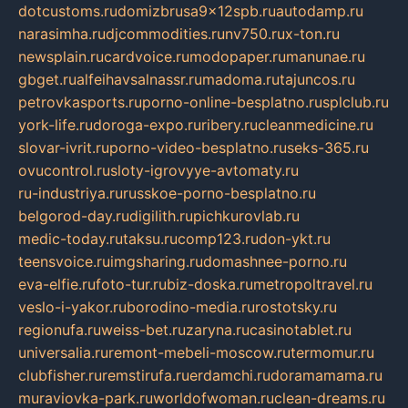
dotcustoms.ru
domizbrusa9x12spb.ru
autodamp.ru
narasimha.ru
djcommodities.ru
nv750.ru
x-ton.ru
newsplain.ru
cardvoice.ru
modopaper.ru
manunae.ru
gbget.ru
alfeihavsalnassr.ru
madoma.ru
tajuncos.ru
petrovkasports.ru
porno-online-besplatno.ru
splclub.ru
york-life.ru
doroga-expo.ru
ribery.ru
cleanmedicine.ru
slovar-ivrit.ru
porno-video-besplatno.ru
seks-365.ru
ovucontrol.ru
sloty-igrovyye-avtomaty.ru
ru-industriya.ru
russkoe-porno-besplatno.ru
belgorod-day.ru
digilith.ru
pichkurovlab.ru
medic-today.ru
taksu.ru
comp123.ru
don-ykt.ru
teensvoice.ru
imgsharing.ru
domashnee-porno.ru
eva-elfie.ru
foto-tur.ru
biz-doska.ru
metropoltravel.ru
veslo-i-yakor.ru
borodino-media.ru
rostotsky.ru
regionufa.ru
weiss-bet.ru
zaryna.ru
casinotablet.ru
universalia.ru
remont-mebeli-moscow.ru
termomur.ru
clubfisher.ru
remstirufa.ru
erdamchi.ru
doramamama.ru
muraviovka-park.ru
worldofwoman.ru
clean-dreams.ru