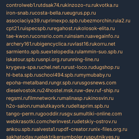
controlweb1.ru
tdsak74.ru
kinzozo-ru.ru
kvotka.ru
iron-snab.ru
costa-bella.ru
eugrus.pp.ru
associaciya39.ru
primexpo.spb.ru
bezmorchin.ru
ia2.ru
cpt21.ru
ispecspb.ru
regahost.ru
kolosok-elita.ru
tae-kwon.ru
consrio.com.ru
insiam.ru
avegainfo.ru
archery161.ru
bigencyclica.ru
vlast16.ru
korru.net
sarmiento.spb.su
extelopedia.ru
lammin-suo.spb.ru
iskatour.spb.ru
snpi.org.ru
running-line.ru
krygeva-spa.ru
chel.net.ru
rust-loco.ru
dugshop.ru
hl-beta.spb.ru
school494.spb.ru
mymubaby.ru
epoha-metalband.ru
ngr.spb.ru
rusgosnews.com
dieselvostok.ru
24hostel.msk.ru
w-dev.ru
f-ship.ru
regsmi.ru
filmnetwork.ru
malinasp.ru
kinosvin.ru
h2o-salon.ru
malutkayork.ru
deltaprim.spb.ru
tango-perm.ru
gooddir.ru
sgv.su
multiki-online.com
webkrasotki.com
cherinvest.ru
detskiy-ostrov.ru
ankou.spb.ru
alvesta1.ru
pdf-creator.ru
nix-files.org.ru
sakhatoday.ru
elektrikersymboler.ru
sputnikyes.ru