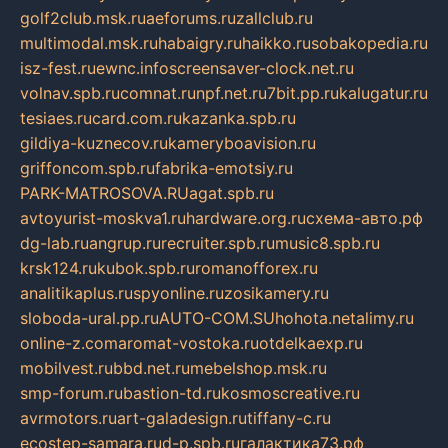
golf2club.msk.ru
aeforums.ru
zallclub.ru
multimodal.msk.ru
habaigry.ru
haikko.ru
sobakopedia.ru
isz-fest.ru
ewnc.info
screensaver-clock.net.ru
volnav.spb.ru
comnat.ru
npf.net.ru
7bit.pp.ru
kalugatur.ru
tesiaes.ru
card.com.ru
kazanka.spb.ru
gildiya-kuznecov.ru
kameryboavision.ru
griffoncom.spb.ru
fabrika-emotsiy.ru
PARK-MATROSOVA.RU
agat.spb.ru
avtoyurist-moskva1.ru
hardware.org.ru
схема-авто.рф
dg-lab.ru
angrup.ru
recruiter.spb.ru
music8.spb.ru
krsk124.ru
kubok.spb.ru
romanofforex.ru
analitikaplus.ru
spyonline.ru
zosikamery.ru
sloboda-ural.pp.ru
AUTO-COM.SU
hohota.net
alimy.ru
online-z.com
aromat-vostoka.ru
otdelkaexp.ru
mobilvest.ru
bbd.net.ru
mebelshop.msk.ru
smp-forum.ru
bastion-td.ru
kosmoscreative.ru
avrmotors.ru
art-galadesign.ru
tiffany-c.ru
ecostep-samara.ru
d-p.spb.ru
галактика73.рф