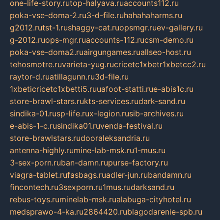
one-life-story.ru
top-halyava.ru
accounts112.ru
poka-vse-doma-2.ru
3-d-file.ru
hahahaharms.ru
g2012.ru
tst-1.ru
shaggy-cat.ru
opsmgr.ru
ev-gallery.ru
g-2012.ru
ops-mgr.ru
accounts-112.ru
csm-demo.ru
poka-vse-doma2.ru
airgungames.ru
allseo-host.ru
tehosmotre.ru
varieta-yug.ru
cricetc1xbetr1xbetcc2.ru
raytor-d.ru
atillagunn.ru
3d-file.ru
1xbeticricetc1xbetti5.ru
uafoot-statti.ru
e-abis1c.ru
store-brawl-stars.ru
kts-services.ru
dark-sand.ru
sindika-01.ru
sp-life.ru
x-legion.ru
sib-archives.ru
e-abis-1-c.ru
sindika01.ru
venda-festival.ru
store-brawlstars.ru
dooraleksandria.ru
antenna-highly.ru
mine-lab-msk.ru
1-mus.ru
3-sex-porn.ru
ban-damn.ru
purse-factory.ru
viagra-tablet.ru
fasbags.ru
adler-jun.ru
bandamn.ru
fincontech.ru
3sexporn.ru
1mus.ru
darksand.ru
rebus-toys.ru
minelab-msk.ru
alabuga-cityhotel.ru
medsprawo-4-ka.ru
2864420.ru
blagodarenie-spb.ru