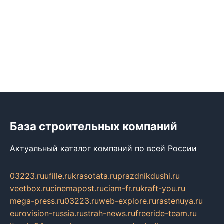
База строительных компаний
Актуальный каталог компаний по всей России
03223.ru
ufille.ru
krasotata.ru
prazdnikdushi.ru
veetbox.ru
cinemapost.ru
ciam-fr.ru
kraft-you.ru
mega-press.ru
03223.ru
web-explore.ru
rastenuya.ru
eurovision-russia.ru
strah-news.ru
freeride-team.ru