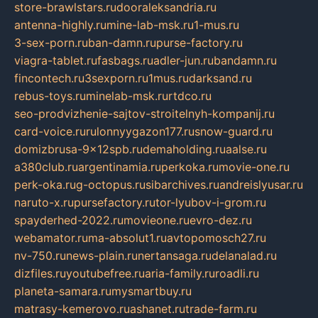
store-brawlstars.ru
dooraleksandria.ru
antenna-highly.ru
mine-lab-msk.ru
1-mus.ru
3-sex-porn.ru
ban-damn.ru
purse-factory.ru
viagra-tablet.ru
fasbags.ru
adler-jun.ru
bandamn.ru
fincontech.ru
3sexporn.ru
1mus.ru
darksand.ru
rebus-toys.ru
minelab-msk.ru
rtdco.ru
seo-prodvizhenie-sajtov-stroitelnyh-kompanij.ru
card-voice.ru
rulonnyygazon177.ru
snow-guard.ru
domizbrusa-9x12spb.ru
demaholding.ru
aalse.ru
a380club.ru
argentinamia.ru
perkoka.ru
movie-one.ru
perk-oka.ru
g-octopus.ru
sibarchives.ru
andreislyusar.ru
naruto-x.ru
pursefactory.ru
tor-lyubov-i-grom.ru
spayderhed-2022.ru
movieone.ru
evro-dez.ru
webamator.ru
ma-absolut1.ru
avtopomosch27.ru
nv-750.ru
news-plain.ru
nertansaga.ru
delanalad.ru
dizfiles.ru
youtubefree.ru
aria-family.ru
roadli.ru
planeta-samara.ru
mysmartbuy.ru
matrasy-kemerovo.ru
ashanet.ru
trade-farm.ru