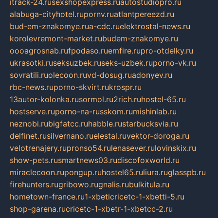
itrack-24.ru
sexshopexpress.ru
autostudiopro.ru
alabuga-cityhotel.ru
pornv.ru
atlantpereezd.ru
bud-em-znakomye.ru
a-cdc.ru
elektrostal-news.ru
korolevremont-market.ru
budem-znakomye.ru
oooagrosnab.ru
fpodaso.ru
emfire.ru
pro-otdelky.ru
ukrasotki.ru
seksuzbek.ru
seks-uzbek.ru
porno-vk.ru
sovratili.ru
olecoon.ru
vd-dosug.ru
adonyev.ru
rbc-news.ru
porno-skvirt.ru
krospr.ru
13autor-kolonka.ru
sormol.ru
2rich.ru
hostel-65.ru
hostserve.ru
porno-na-russkom.ru
mishinlab.ru
neznobi.ru
bigfatcc.ru
habble.ru
starbucksvia.ru
delfinet.ru
silvernano.ru
elestal.ru
vektor-doroga.ru
velotrenajery.ru
pronso54.ru
lenasever.ru
lovinskix.ru
show-pets.ru
smartnews03.ru
discofoxworld.ru
miraclecoon.ru
pongup.ru
hostel65.ru
liura.ru
glasspb.ru
firehunters.ru
gribowo.ru
gnalis.ru
bulkitula.ru
hometown-france.ru
1-xbeticricetc-1-xbetti-5.ru
shop-garena.ru
cricetc-1-xbetr-1-xbetcc-2.ru