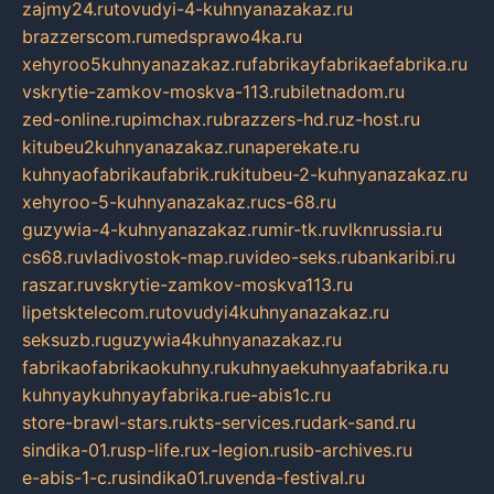
zajmy24.ru
tovudyi-4-kuhnyanazakaz.ru
brazzerscom.ru
medsprawo4ka.ru
xehyroo5kuhnyanazakaz.ru
fabrikayfabrikaefabrika.ru
vskrytie-zamkov-moskva-113.ru
biletnadom.ru
zed-online.ru
pimchax.ru
brazzers-hd.ru
z-host.ru
kitubeu2kuhnyanazakaz.ru
naperekate.ru
kuhnyaofabrikaufabrik.ru
kitubeu-2-kuhnyanazakaz.ru
xehyroo-5-kuhnyanazakaz.ru
cs-68.ru
guzywia-4-kuhnyanazakaz.ru
mir-tk.ru
vlknrussia.ru
cs68.ru
vladivostok-map.ru
video-seks.ru
bankaribi.ru
raszar.ru
vskrytie-zamkov-moskva113.ru
lipetsktelecom.ru
tovudyi4kuhnyanazakaz.ru
seksuzb.ru
guzywia4kuhnyanazakaz.ru
fabrikaofabrikaokuhny.ru
kuhnyaekuhnyaafabrika.ru
kuhnyaykuhnyayfabrika.ru
e-abis1c.ru
store-brawl-stars.ru
kts-services.ru
dark-sand.ru
sindika-01.ru
sp-life.ru
x-legion.ru
sib-archives.ru
e-abis-1-c.ru
sindika01.ru
venda-festival.ru