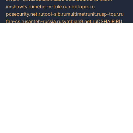
imshowtv.ru
mebel-v-tule.ru
mobtopik.ru
pcsecurity.net.ru
tool-sib.ru
multimetrunit.ru
sp-tour.ru
fan-cs.ru
santeh-russia.ru
symbian9.net.ru
DSHAIR.RU
tmmotors.spb.ru
xjocuricopii.com
musavtomat.msk.ru
obustrojdom.ru
sovetcik.ru
ybaranovskaya.ru
ppknews.ru
cult-alshei.ru
JAPANRUSSIA.RU
proekciyamebel.ru
imper-finans.ru
rim.org.ru
glamourai.ru
brassminus.ru
zabor-pro.ru
ftn.pp.ru
dorogoe58.ru
laimengpacker.ru
kuzova-zapchasti.ru
sageerp.ru
taxodrom.ru
dsrazvitie.ru
hardcity.net.ru
ratinghomegames.ru
topservice25.ru
gubernyan.ru
gtglasslined.ru
ii4.ru
tssport.spb.ru
andorra24.com
blackwallstreet.ru
oboimos.ru
optim-doors.com.ru
ikuch.ru
nycr.org.ru
npa21.ru
vremya-ch.spb.ru
desert000.ru
ivtorgi.ru
ifiori.ru
catalog-statei.ru
dcv.org.ru
spetsmaster174.ru
ipkameryhiseeu.ru
dum26.ru
ruspol.spb.ru
fr-opendp.ru
kam-solnyshko.ru
cheyenne-arapaho.ru
sevzapmetal.spb.ru