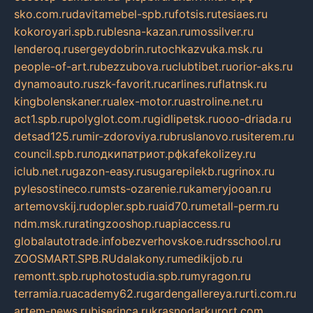
sko.com.ru
davitamebel-spb.ru
fotsis.ru
tesiaes.ru
kokoroyari.spb.ru
blesna-kazan.ru
mossilver.ru
lenderoq.ru
sergeydobrin.ru
tochkazvuka.msk.ru
people-of-art.ru
bezzubova.ru
clubtibet.ru
orior-aks.ru
dynamoauto.ru
szk-favorit.ru
carlines.ru
flatnsk.ru
kingbolenskaner.ru
alex-motor.ru
astroline.net.ru
act1.spb.ru
polyglot.com.ru
gidlipetsk.ru
ooo-driada.ru
detsad125.ru
mir-zdoroviya.ru
bruslanovo.ru
siterem.ru
council.spb.ru
лодкипатриот.рф
kafekolizey.ru
iclub.net.ru
gazon-easy.ru
sugarepilekb.ru
grinox.ru
pylesostineco.ru
msts-ozarenie.ru
kameryjooan.ru
artemovskij.ru
dopler.spb.ru
aid70.ru
metall-perm.ru
ndm.msk.ru
ratingzooshop.ru
apiaccess.ru
globalautotrade.info
bezverhovskoe.ru
drsschool.ru
ZOOSMART.SPB.RU
dalakony.ru
medikijob.ru
remontt.spb.ru
photostudia.spb.ru
myragon.ru
terramia.ru
academy62.ru
gardengallereya.ru
rti.com.ru
artem-news.ru
biserinca.ru
krasnodarkurort.com