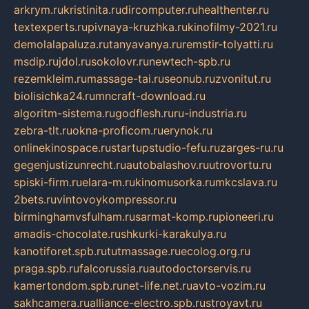
arkrym.ru
kristinita.ru
dircomputer.ru
healthenter.ru
textexperts.ru
pivnaya-kruzhka.ru
kinofilmy-2021.ru
demolalapaluza.ru
tanyavanya.ru
remstir-tolyatti.ru
msdip.ru
jdol.ru
sokolovr.ru
newtech-spb.ru
rezemkleim.ru
massage-tai.ru
seonub.ru
zvonitut.ru
biolisichka24.ru
mncraft-download.ru
algoritm-sistema.ru
godflesh.ru
ru-industria.ru
zebra-tlt.ru
okna-proficom.ru
erynok.ru
onlinekinospace.ru
startupstudio-fefu.ru
zarges-ru.ru
gegenjustizunrecht.ru
autobalashov.ru
utrovortu.ru
spiski-firm.ru
elara-m.ru
kinomusorka.ru
mkcslava.ru
2bets.ru
vintovoykompressor.ru
birminghamvsfulham.ru
sarmat-komp.ru
pioneeri.ru
amadis-chocolate.ru
shkurki-karakulya.ru
kanotiforet.spb.ru
tutmassage.ru
ecolog.org.ru
praga.spb.ru
falcorussia.ru
autodoctorservis.ru
kamertondom.spb.ru
net-life.net.ru
avto-vozim.ru
sakhcamera.ru
alliance-electro.spb.ru
stroyavt.ru