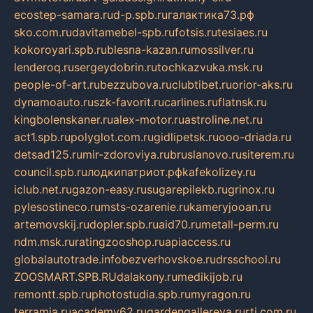
ecostep-samara.ru
d-p.spb.ru
галактика73.рф
sko.com.ru
davitamebel-spb.ru
fotsis.ru
tesiaes.ru
kokoroyari.spb.ru
blesna-kazan.ru
mossilver.ru
lenderoq.ru
sergeydobrin.ru
tochkazvuka.msk.ru
people-of-art.ru
bezzubova.ru
clubtibet.ru
orior-aks.ru
dynamoauto.ru
szk-favorit.ru
carlines.ru
flatnsk.ru
kingbolenskaner.ru
alex-motor.ru
astroline.net.ru
act1.spb.ru
polyglot.com.ru
gidlipetsk.ru
ooo-driada.ru
detsad125.ru
mir-zdoroviya.ru
bruslanovo.ru
siterem.ru
council.spb.ru
лодкипатриот.рф
kafekolizey.ru
iclub.net.ru
gazon-easy.ru
sugarepilekb.ru
grinox.ru
pylesostineco.ru
msts-ozarenie.ru
kameryjooan.ru
artemovskij.ru
dopler.spb.ru
aid70.ru
metall-perm.ru
ndm.msk.ru
ratingzooshop.ru
apiaccess.ru
globalautotrade.info
bezverhovskoe.ru
drsschool.ru
ZOOSMART.SPB.RU
dalakony.ru
medikijob.ru
remontt.spb.ru
photostudia.spb.ru
myragon.ru
terramia.ru
academy62.ru
gardengallereya.ru
rti.com.ru