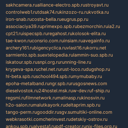
sakhcamera.ru
alliance-electro.spb.ru
stroyavt.ru
controlweb1.ru
tdsak74.ru
kinzozo-ru.ru
kvotka.ru
iron-snab.ru
costa-bella.ru
eugrus.pp.ru
associaciya39.ru
primexpo.spb.ru
bezmorchin.ru
ia2.ru
cpt21.ru
ispecspb.ru
regahost.ru
kolosok-elita.ru
tae-kwon.ru
consrio.com.ru
insiam.ru
avegainfo.ru
archery161.ru
bigencyclica.ru
vlast16.ru
korru.net
sarmiento.spb.su
extelopedia.ru
lammin-suo.spb.ru
iskatour.spb.ru
snpi.org.ru
running-line.ru
krygeva-spa.ru
chel.net.ru
rust-loco.ru
dugshop.ru
hl-beta.spb.ru
school494.spb.ru
mymubaby.ru
epoha-metalband.ru
ngr.spb.ru
rusgosnews.com
dieselvostok.ru
24hostel.msk.ru
w-dev.ru
f-ship.ru
regsmi.ru
filmnetwork.ru
malinasp.ru
kinosvin.ru
h2o-salon.ru
malutkayork.ru
deltaprim.spb.ru
tango-perm.ru
gooddir.ru
sgv.su
multiki-online.com
webkrasotki.com
cherinvest.ru
detskiy-ostrov.ru
ankou.spb.ru
alvesta1.ru
pdf-creator.ru
nix-files.org.ru