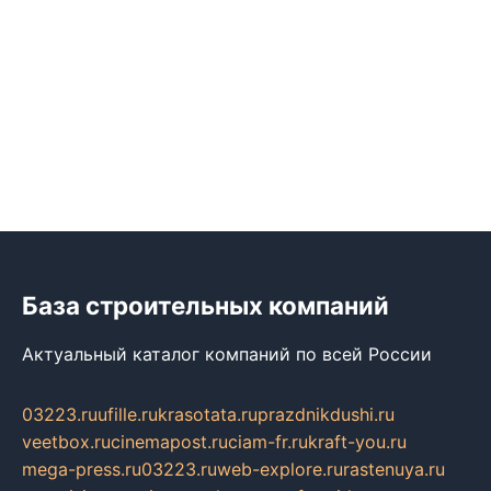
База строительных компаний
Актуальный каталог компаний по всей России
03223.ru
ufille.ru
krasotata.ru
prazdnikdushi.ru
veetbox.ru
cinemapost.ru
ciam-fr.ru
kraft-you.ru
mega-press.ru
03223.ru
web-explore.ru
rastenuya.ru