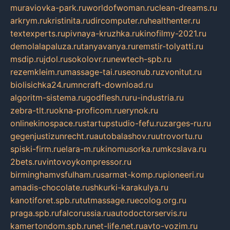
muraviovka-park.ru
worldofwoman.ru
clean-dreams.ru
arkrym.ru
kristinita.ru
dircomputer.ru
healthenter.ru
textexperts.ru
pivnaya-kruzhka.ru
kinofilmy-2021.ru
demolalapaluza.ru
tanyavanya.ru
remstir-tolyatti.ru
msdip.ru
jdol.ru
sokolovr.ru
newtech-spb.ru
rezemkleim.ru
massage-tai.ru
seonub.ru
zvonitut.ru
biolisichka24.ru
mncraft-download.ru
algoritm-sistema.ru
godflesh.ru
ru-industria.ru
zebra-tlt.ru
okna-proficom.ru
erynok.ru
onlinekinospace.ru
startupstudio-fefu.ru
zarges-ru.ru
gegenjustizunrecht.ru
autobalashov.ru
utrovortu.ru
spiski-firm.ru
elara-m.ru
kinomusorka.ru
mkcslava.ru
2bets.ru
vintovoykompressor.ru
birminghamvsfulham.ru
sarmat-komp.ru
pioneeri.ru
amadis-chocolate.ru
shkurki-karakulya.ru
kanotiforet.spb.ru
tutmassage.ru
ecolog.org.ru
praga.spb.ru
falcorussia.ru
autodoctorservis.ru
kamertondom.spb.ru
net-life.net.ru
avto-vozim.ru