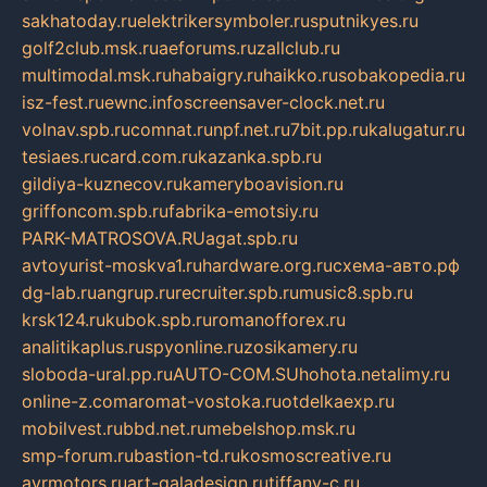
sakhatoday.ru
elektrikersymboler.ru
sputnikyes.ru
golf2club.msk.ru
aeforums.ru
zallclub.ru
multimodal.msk.ru
habaigry.ru
haikko.ru
sobakopedia.ru
isz-fest.ru
ewnc.info
screensaver-clock.net.ru
volnav.spb.ru
comnat.ru
npf.net.ru
7bit.pp.ru
kalugatur.ru
tesiaes.ru
card.com.ru
kazanka.spb.ru
gildiya-kuznecov.ru
kameryboavision.ru
griffoncom.spb.ru
fabrika-emotsiy.ru
PARK-MATROSOVA.RU
agat.spb.ru
avtoyurist-moskva1.ru
hardware.org.ru
схема-авто.рф
dg-lab.ru
angrup.ru
recruiter.spb.ru
music8.spb.ru
krsk124.ru
kubok.spb.ru
romanofforex.ru
analitikaplus.ru
spyonline.ru
zosikamery.ru
sloboda-ural.pp.ru
AUTO-COM.SU
hohota.net
alimy.ru
online-z.com
aromat-vostoka.ru
otdelkaexp.ru
mobilvest.ru
bbd.net.ru
mebelshop.msk.ru
smp-forum.ru
bastion-td.ru
kosmoscreative.ru
avrmotors.ru
art-galadesign.ru
tiffany-c.ru