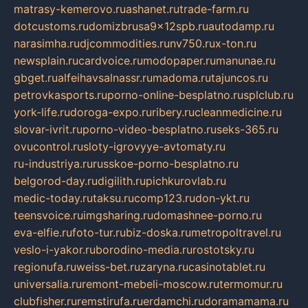
matrasy-kemerovo.ru
ashanet.ru
trade-farm.ru
dotcustoms.ru
domizbrusa9x12spb.ru
autodamp.ru
narasimha.ru
djcommodities.ru
nv750.ru
x-ton.ru
newsplain.ru
cardvoice.ru
modopaper.ru
manunae.ru
gbget.ru
alfeihavsalnassr.ru
madoma.ru
tajuncos.ru
petrovkasports.ru
porno-online-besplatno.ru
splclub.ru
york-life.ru
doroga-expo.ru
ribery.ru
cleanmedicine.ru
slovar-ivrit.ru
porno-video-besplatno.ru
seks-365.ru
ovucontrol.ru
sloty-igrovyye-avtomaty.ru
ru-industriya.ru
russkoe-porno-besplatno.ru
belgorod-day.ru
digilith.ru
pichkurovlab.ru
medic-today.ru
taksu.ru
comp123.ru
don-ykt.ru
teensvoice.ru
imgsharing.ru
domashnee-porno.ru
eva-elfie.ru
foto-tur.ru
biz-doska.ru
metropoltravel.ru
veslo-i-yakor.ru
borodino-media.ru
rostotsky.ru
regionufa.ru
weiss-bet.ru
zaryna.ru
casinotablet.ru
universalia.ru
remont-mebeli-moscow.ru
termomur.ru
clubfisher.ru
remstirufa.ru
erdamchi.ru
doramamama.ru