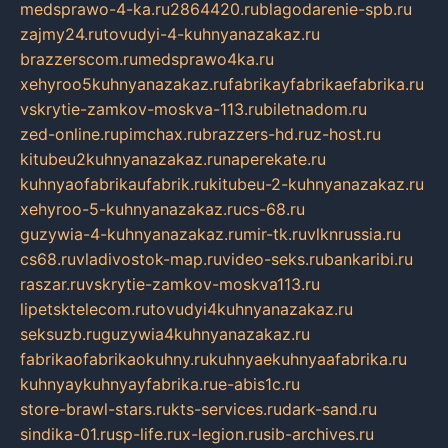
medsprawo-4-ka.ru
2864420.ru
blagodarenie-spb.ru
zajmy24.ru
tovudyi-4-kuhnyanazakaz.ru
brazzerscom.ru
medsprawo4ka.ru
xehyroo5kuhnyanazakaz.ru
fabrikayfabrikaefabrika.ru
vskrytie-zamkov-moskva-113.ru
biletnadom.ru
zed-online.ru
pimchax.ru
brazzers-hd.ru
z-host.ru
kitubeu2kuhnyanazakaz.ru
naperekate.ru
kuhnyaofabrikaufabrik.ru
kitubeu-2-kuhnyanazakaz.ru
xehyroo-5-kuhnyanazakaz.ru
cs-68.ru
guzywia-4-kuhnyanazakaz.ru
mir-tk.ru
vlknrussia.ru
cs68.ru
vladivostok-map.ru
video-seks.ru
bankaribi.ru
raszar.ru
vskrytie-zamkov-moskva113.ru
lipetsktelecom.ru
tovudyi4kuhnyanazakaz.ru
seksuzb.ru
guzywia4kuhnyanazakaz.ru
fabrikaofabrikaokuhny.ru
kuhnyaekuhnyaafabrika.ru
kuhnyaykuhnyayfabrika.ru
e-abis1c.ru
store-brawl-stars.ru
kts-services.ru
dark-sand.ru
sindika-01.ru
sp-life.ru
x-legion.ru
sib-archives.ru