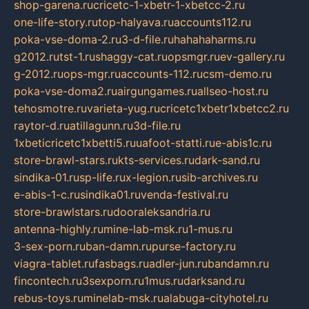
shop-garena.ru
cricetc-1-xbetr-1-xbetcc-2.ru
one-life-story.ru
top-halyava.ru
accounts112.ru
poka-vse-doma-2.ru
3-d-file.ru
hahahaharms.ru
g2012.ru
tst-1.ru
shaggy-cat.ru
opsmgr.ru
ev-gallery.ru
g-2012.ru
ops-mgr.ru
accounts-112.ru
csm-demo.ru
poka-vse-doma2.ru
airgungames.ru
allseo-host.ru
tehosmotre.ru
varieta-yug.ru
cricetc1xbetr1xbetcc2.ru
raytor-d.ru
atillagunn.ru
3d-file.ru
1xbeticricetc1xbetti5.ru
uafoot-statti.ru
e-abis1c.ru
store-brawl-stars.ru
kts-services.ru
dark-sand.ru
sindika-01.ru
sp-life.ru
x-legion.ru
sib-archives.ru
e-abis-1-c.ru
sindika01.ru
venda-festival.ru
store-brawlstars.ru
dooraleksandria.ru
antenna-highly.ru
mine-lab-msk.ru
1-mus.ru
3-sex-porn.ru
ban-damn.ru
purse-factory.ru
viagra-tablet.ru
fasbags.ru
adler-jun.ru
bandamn.ru
fincontech.ru
3sexporn.ru
1mus.ru
darksand.ru
rebus-toys.ru
minelab-msk.ru
alabuga-cityhotel.ru