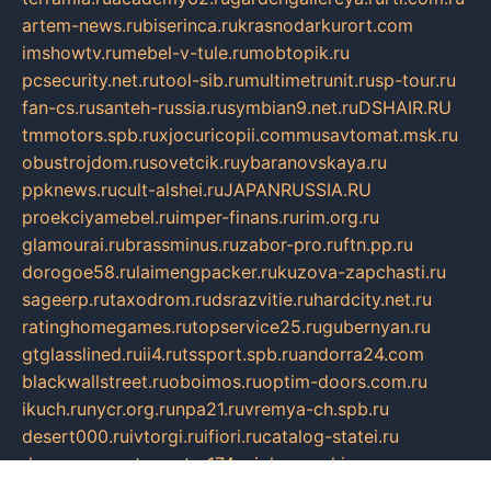
artem-news.ru
biserinca.ru
krasnodarkurort.com
imshowtv.ru
mebel-v-tule.ru
mobtopik.ru
pcsecurity.net.ru
tool-sib.ru
multimetrunit.ru
sp-tour.ru
fan-cs.ru
santeh-russia.ru
symbian9.net.ru
DSHAIR.RU
tmmotors.spb.ru
xjocuricopii.com
musavtomat.msk.ru
obustrojdom.ru
sovetcik.ru
ybaranovskaya.ru
ppknews.ru
cult-alshei.ru
JAPANRUSSIA.RU
proekciyamebel.ru
imper-finans.ru
rim.org.ru
glamourai.ru
brassminus.ru
zabor-pro.ru
ftn.pp.ru
dorogoe58.ru
laimengpacker.ru
kuzova-zapchasti.ru
sageerp.ru
taxodrom.ru
dsrazvitie.ru
hardcity.net.ru
ratinghomegames.ru
topservice25.ru
gubernyan.ru
gtglasslined.ru
ii4.ru
tssport.spb.ru
andorra24.com
blackwallstreet.ru
oboimos.ru
optim-doors.com.ru
ikuch.ru
nycr.org.ru
npa21.ru
vremya-ch.spb.ru
desert000.ru
ivtorgi.ru
ifiori.ru
catalog-statei.ru
dcv.org.ru
spetsmaster174.ru
ipkameryhiseeu.ru