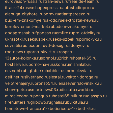
eurovision-russia.ru
strah-news.ru
freeride-team.ru
itrack-24.ru
sexshopexpress.ru
autostudiopro.ru
alabuga-cityhotel.ru
pornv.ru
atlantpereezd.ru
bud-em-znakomye.ru
a-cdc.ru
elektrostal-news.ru
korolevremont-market.ru
budem-znakomye.ru
oooagrosnab.ru
fpodaso.ru
emfire.ru
pro-otdelky.ru
ukrasotki.ru
seksuzbek.ru
seks-uzbek.ru
porno-vk.ru
sovratili.ru
olecoon.ru
vd-dosug.ru
adonyev.ru
rbc-news.ru
porno-skvirt.ru
krospr.ru
13autor-kolonka.ru
sormol.ru
2rich.ru
hostel-65.ru
hostserve.ru
porno-na-russkom.ru
mishinlab.ru
neznobi.ru
bigfatcc.ru
habble.ru
starbucksvia.ru
delfinet.ru
silvernano.ru
elestal.ru
vektor-doroga.ru
velotrenajery.ru
pronso54.ru
lenasever.ru
lovinskix.ru
show-pets.ru
smartnews03.ru
discofoxworld.ru
miraclecoon.ru
pongup.ru
hostel65.ru
liura.ru
glasspb.ru
firehunters.ru
gribowo.ru
gnalis.ru
bulkitula.ru
hometown-france.ru
1-xbeticricetc-1-xbetti-5.ru