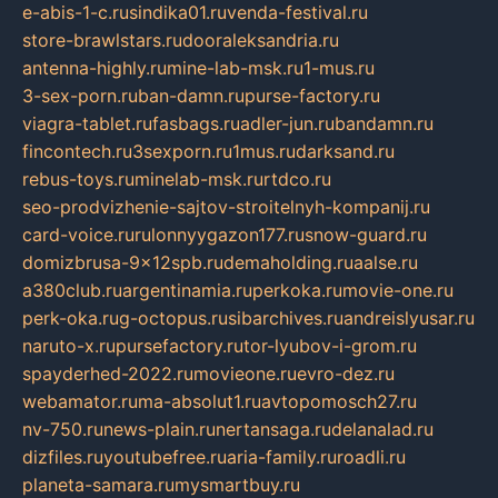
e-abis-1-c.ru
sindika01.ru
venda-festival.ru
store-brawlstars.ru
dooraleksandria.ru
antenna-highly.ru
mine-lab-msk.ru
1-mus.ru
3-sex-porn.ru
ban-damn.ru
purse-factory.ru
viagra-tablet.ru
fasbags.ru
adler-jun.ru
bandamn.ru
fincontech.ru
3sexporn.ru
1mus.ru
darksand.ru
rebus-toys.ru
minelab-msk.ru
rtdco.ru
seo-prodvizhenie-sajtov-stroitelnyh-kompanij.ru
card-voice.ru
rulonnyygazon177.ru
snow-guard.ru
domizbrusa-9x12spb.ru
demaholding.ru
aalse.ru
a380club.ru
argentinamia.ru
perkoka.ru
movie-one.ru
perk-oka.ru
g-octopus.ru
sibarchives.ru
andreislyusar.ru
naruto-x.ru
pursefactory.ru
tor-lyubov-i-grom.ru
spayderhed-2022.ru
movieone.ru
evro-dez.ru
webamator.ru
ma-absolut1.ru
avtopomosch27.ru
nv-750.ru
news-plain.ru
nertansaga.ru
delanalad.ru
dizfiles.ru
youtubefree.ru
aria-family.ru
roadli.ru
planeta-samara.ru
mysmartbuy.ru