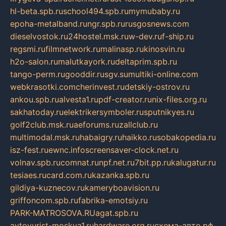
hl-beta.spb.ru
school494.spb.ru
mymubaby.ru
epoha-metalband.ru
ngr.spb.ru
rusgosnews.com
dieselvostok.ru
24hostel.msk.ru
w-dev.ru
f-ship.ru
regsmi.ru
filmnetwork.ru
malinasp.ru
kinosvin.ru
h2o-salon.ru
malutkayork.ru
deltaprim.spb.ru
tango-perm.ru
gooddir.ru
sgv.su
multiki-online.com
webkrasotki.com
cherinvest.ru
detskiy-ostrov.ru
ankou.spb.ru
alvesta1.ru
pdf-creator.ru
nix-files.org.ru
sakhatoday.ru
elektrikersymboler.ru
sputnikyes.ru
golf2club.msk.ru
aeforums.ru
zallclub.ru
multimodal.msk.ru
habaigry.ru
haikko.ru
sobakopedia.ru
isz-fest.ru
ewnc.info
screensaver-clock.net.ru
volnav.spb.ru
comnat.ru
npf.net.ru
7bit.pp.ru
kalugatur.ru
tesiaes.ru
card.com.ru
kazanka.spb.ru
gildiya-kuznecov.ru
kameryboavision.ru
griffoncom.spb.ru
fabrika-emotsiy.ru
PARK-MATROSOVA.RU
agat.spb.ru
avtoyurist-moskva1.ru
hardware.org.ru
схема-авто.рф