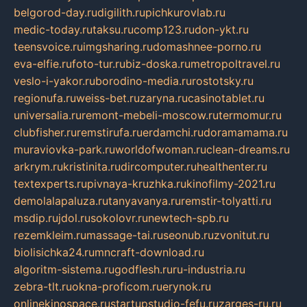
belgorod-day.ru
digilith.ru
pichkurovlab.ru
medic-today.ru
taksu.ru
comp123.ru
don-ykt.ru
teensvoice.ru
imgsharing.ru
domashnee-porno.ru
eva-elfie.ru
foto-tur.ru
biz-doska.ru
metropoltravel.ru
veslo-i-yakor.ru
borodino-media.ru
rostotsky.ru
regionufa.ru
weiss-bet.ru
zaryna.ru
casinotablet.ru
universalia.ru
remont-mebeli-moscow.ru
termomur.ru
clubfisher.ru
remstirufa.ru
erdamchi.ru
doramamama.ru
muraviovka-park.ru
worldofwoman.ru
clean-dreams.ru
arkrym.ru
kristinita.ru
dircomputer.ru
healthenter.ru
textexperts.ru
pivnaya-kruzhka.ru
kinofilmy-2021.ru
demolalapaluza.ru
tanyavanya.ru
remstir-tolyatti.ru
msdip.ru
jdol.ru
sokolovr.ru
newtech-spb.ru
rezemkleim.ru
massage-tai.ru
seonub.ru
zvonitut.ru
biolisichka24.ru
mncraft-download.ru
algoritm-sistema.ru
godflesh.ru
ru-industria.ru
zebra-tlt.ru
okna-proficom.ru
erynok.ru
onlinekinospace.ru
startupstudio-fefu.ru
zarges-ru.ru