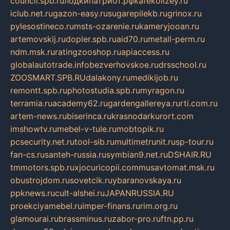
council.spb.ru
лодкипатриот.рф
kafekolizey.ru
iclub.net.ru
gazon-easy.ru
sugarepilekb.ru
grinox.ru
pylesostineco.ru
msts-ozarenie.ru
kameryjooan.ru
artemovskij.ru
dopler.spb.ru
aid70.ru
metall-perm.ru
ndm.msk.ru
ratingzooshop.ru
apiaccess.ru
globalautotrade.info
bezverhovskoe.ru
drsschool.ru
ZOOSMART.SPB.RU
dalakony.ru
medikijob.ru
remontt.spb.ru
photostudia.spb.ru
myragon.ru
terramia.ru
academy62.ru
gardengallereya.ru
rti.com.ru
artem-news.ru
biserinca.ru
krasnodarkurort.com
imshowtv.ru
mebel-v-tule.ru
mobtopik.ru
pcsecurity.net.ru
tool-sib.ru
multimetrunit.ru
sp-tour.ru
fan-cs.ru
santeh-russia.ru
symbian9.net.ru
DSHAIR.RU
tmmotors.spb.ru
xjocuricopii.com
musavtomat.msk.ru
obustrojdom.ru
sovetcik.ru
ybaranovskaya.ru
ppknews.ru
cult-alshei.ru
JAPANRUSSIA.RU
proekciyamebel.ru
imper-finans.ru
rim.org.ru
glamourai.ru
brassminus.ru
zabor-pro.ru
ftn.pp.ru