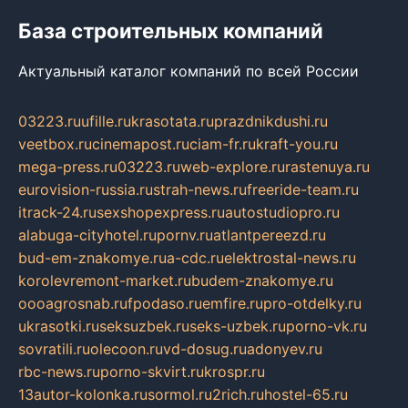
База строительных компаний
Актуальный каталог компаний по всей России
03223.ru
ufille.ru
krasotata.ru
prazdnikdushi.ru
veetbox.ru
cinemapost.ru
ciam-fr.ru
kraft-you.ru
mega-press.ru
03223.ru
web-explore.ru
rastenuya.ru
eurovision-russia.ru
strah-news.ru
freeride-team.ru
itrack-24.ru
sexshopexpress.ru
autostudiopro.ru
alabuga-cityhotel.ru
pornv.ru
atlantpereezd.ru
bud-em-znakomye.ru
a-cdc.ru
elektrostal-news.ru
korolevremont-market.ru
budem-znakomye.ru
oooagrosnab.ru
fpodaso.ru
emfire.ru
pro-otdelky.ru
ukrasotki.ru
seksuzbek.ru
seks-uzbek.ru
porno-vk.ru
sovratili.ru
olecoon.ru
vd-dosug.ru
adonyev.ru
rbc-news.ru
porno-skvirt.ru
krospr.ru
13autor-kolonka.ru
sormol.ru
2rich.ru
hostel-65.ru