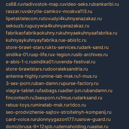
cs68.ru
vladivostok-map.ru
video-seks.ru
bankaribi.ru
raszar.ru
vskrytie-zamkov-moskva113.ru
lipetsktelecom.ru
tovudyi4kuhnyanazakaz.ru
seksuzb.ru
guzywia4kuhnyanazakaz.ru
fabrikaofabrikaokuhny.ru
kuhnyaekuhnyaafabrika.ru
kuhnyaykuhnyayfabrika.ru
e-abis1c.ru
store-brawl-stars.ru
kts-services.ru
dark-sand.ru
sindika-01.ru
sp-life.ru
x-legion.ru
sib-archives.ru
e-abis-1-c.ru
sindika01.ru
venda-festival.ru
store-brawlstars.ru
dooraleksandria.ru
antenna-highly.ru
mine-lab-msk.ru
1-mus.ru
3-sex-porn.ru
ban-damn.ru
purse-factory.ru
viagra-tablet.ru
fasbags.ru
adler-jun.ru
bandamn.ru
fincontech.ru
3sexporn.ru
1mus.ru
darksand.ru
rebus-toys.ru
minelab-msk.ru
rtdco.ru
seo-prodvizhenie-sajtov-stroitelnyh-kompanij.ru
card-voice.ru
rulonnyygazon177.ru
snow-guard.ru
domizbrusa-9x12spb.ru
demaholding.ru
aalse.ru