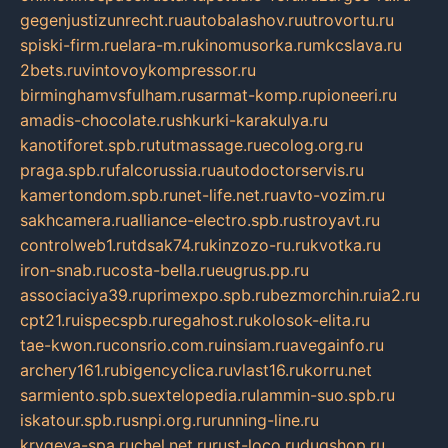
gegenjustizunrecht.ru
autobalashov.ru
utrovortu.ru
spiski-firm.ru
elara-m.ru
kinomusorka.ru
mkcslava.ru
2bets.ru
vintovoykompressor.ru
birminghamvsfulham.ru
sarmat-komp.ru
pioneeri.ru
amadis-chocolate.ru
shkurki-karakulya.ru
kanotiforet.spb.ru
tutmassage.ru
ecolog.org.ru
praga.spb.ru
falcorussia.ru
autodoctorservis.ru
kamertondom.spb.ru
net-life.net.ru
avto-vozim.ru
sakhcamera.ru
alliance-electro.spb.ru
stroyavt.ru
controlweb1.ru
tdsak74.ru
kinzozo-ru.ru
kvotka.ru
iron-snab.ru
costa-bella.ru
eugrus.pp.ru
associaciya39.ru
primexpo.spb.ru
bezmorchin.ru
ia2.ru
cpt21.ru
ispecspb.ru
regahost.ru
kolosok-elita.ru
tae-kwon.ru
consrio.com.ru
insiam.ru
avegainfo.ru
archery161.ru
bigencyclica.ru
vlast16.ru
korru.net
sarmiento.spb.su
extelopedia.ru
lammin-suo.spb.ru
iskatour.spb.ru
snpi.org.ru
running-line.ru
krygeva-spa.ru
chel.net.ru
rust-loco.ru
dugshop.ru