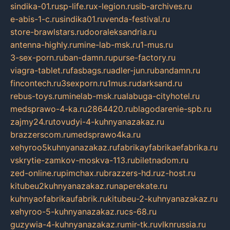
sindika-01.ru
sp-life.ru
x-legion.ru
sib-archives.ru
e-abis-1-c.ru
sindika01.ru
venda-festival.ru
store-brawlstars.ru
dooraleksandria.ru
antenna-highly.ru
mine-lab-msk.ru
1-mus.ru
3-sex-porn.ru
ban-damn.ru
purse-factory.ru
viagra-tablet.ru
fasbags.ru
adler-jun.ru
bandamn.ru
fincontech.ru
3sexporn.ru
1mus.ru
darksand.ru
rebus-toys.ru
minelab-msk.ru
alabuga-cityhotel.ru
medsprawo-4-ka.ru
2864420.ru
blagodarenie-spb.ru
zajmy24.ru
tovudyi-4-kuhnyanazakaz.ru
brazzerscom.ru
medsprawo4ka.ru
xehyroo5kuhnyanazakaz.ru
fabrikayfabrikaefabrika.ru
vskrytie-zamkov-moskva-113.ru
biletnadom.ru
zed-online.ru
pimchax.ru
brazzers-hd.ru
z-host.ru
kitubeu2kuhnyanazakaz.ru
naperekate.ru
kuhnyaofabrikaufabrik.ru
kitubeu-2-kuhnyanazakaz.ru
xehyroo-5-kuhnyanazakaz.ru
cs-68.ru
guzywia-4-kuhnyanazakaz.ru
mir-tk.ru
vlknrussia.ru