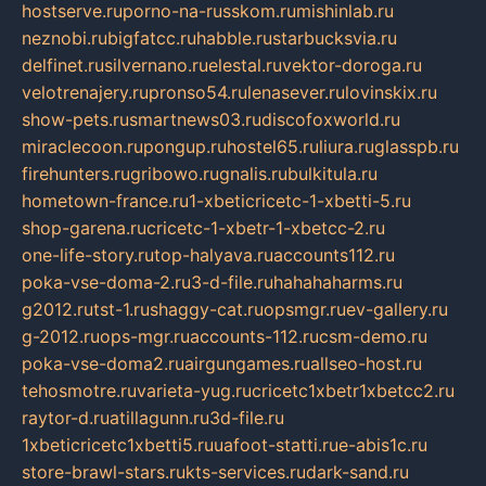
hostserve.ru
porno-na-russkom.ru
mishinlab.ru
neznobi.ru
bigfatcc.ru
habble.ru
starbucksvia.ru
delfinet.ru
silvernano.ru
elestal.ru
vektor-doroga.ru
velotrenajery.ru
pronso54.ru
lenasever.ru
lovinskix.ru
show-pets.ru
smartnews03.ru
discofoxworld.ru
miraclecoon.ru
pongup.ru
hostel65.ru
liura.ru
glasspb.ru
firehunters.ru
gribowo.ru
gnalis.ru
bulkitula.ru
hometown-france.ru
1-xbeticricetc-1-xbetti-5.ru
shop-garena.ru
cricetc-1-xbetr-1-xbetcc-2.ru
one-life-story.ru
top-halyava.ru
accounts112.ru
poka-vse-doma-2.ru
3-d-file.ru
hahahaharms.ru
g2012.ru
tst-1.ru
shaggy-cat.ru
opsmgr.ru
ev-gallery.ru
g-2012.ru
ops-mgr.ru
accounts-112.ru
csm-demo.ru
poka-vse-doma2.ru
airgungames.ru
allseo-host.ru
tehosmotre.ru
varieta-yug.ru
cricetc1xbetr1xbetcc2.ru
raytor-d.ru
atillagunn.ru
3d-file.ru
1xbeticricetc1xbetti5.ru
uafoot-statti.ru
e-abis1c.ru
store-brawl-stars.ru
kts-services.ru
dark-sand.ru