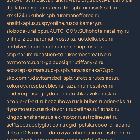
dg-lab.ru
angrup.ru
recruiter.spb.ru
music8.spb.ru
krsk124.ru
kubok.spb.ru
romanofforex.ru
analitikaplus.ru
spyonline.ru
zosikamery.ru
sloboda-ural.pp.ru
AUTO-COM.SU
hohota.net
alimy.ru
online-z.com
aromat-vostoka.ru
otdelkaexp.ru
mobilvest.ru
bbd.net.ru
mebelshop.msk.ru
smp-forum.ru
bastion-td.ru
kosmoscreative.ru
avrmotors.ru
art-galadesign.ru
tiffany-c.ru
ecostep-samara.ru
d-p.spb.ru
галактика73.рф
sko.com.ru
davitamebel-spb.ru
fotsis.ru
tesiaes.ru
kokoroyari.spb.ru
blesna-kazan.ru
mossilver.ru
lenderoq.ru
sergeydobrin.ru
tochkazvuka.msk.ru
people-of-art.ru
bezzubova.ru
clubtibet.ru
orior-aks.ru
dynamoauto.ru
szk-favorit.ru
carlines.ru
flatnsk.ru
kingbolenskaner.ru
alex-motor.ru
astroline.net.ru
act1.spb.ru
polyglot.com.ru
gidlipetsk.ru
ooo-driada.ru
detsad125.ru
mir-zdoroviya.ru
bruslanovo.ru
siterem.ru