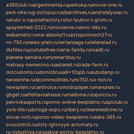
a380club.ru
argentinamia.ru
perkoka.ru
movie-one.ru
perk-oka.ru
g-octopus.ru
sibarchives.ru
andreislyusar.ru
naruto-x.ru
pursefactory.ru
tor-lyubov-i-grom.ru
spayderhed-2022.ru
movieone.ru
evro-dez.ru
webamator.ru
ma-absolut1.ru
avtopomosch27.ru
nv-750.ru
news-plain.ru
nertansaga.ru
delanalad.ru
dizfiles.ru
youtubefree.ru
aria-family.ru
roadli.ru
planeta-samara.ru
mysmartbuy.ru
matrasy-kemerovo.ru
ashanet.ru
trade-farm.ru
dotcustoms.ru
domizbrusa9x12spb.ru
autodamp.ru
narasimha.ru
djcommodities.ru
nv750.ru
x-ton.ru
newsplain.ru
cardvoice.ru
modopaper.ru
manunae.ru
gbget.ru
alfeihavsalnassr.ru
madoma.ru
tajuncos.ru
petrovkasports.ru
porno-online-besplatno.ru
splclub.ru
york-life.ru
doroga-expo.ru
ribery.ru
cleanmedicine.ru
slovar-ivrit.ru
porno-video-besplatno.ru
seks-365.ru
ovucontrol.ru
sloty-igrovyye-avtomaty.ru
ru-industriya.ru
russkoe-porno-besplatno.ru