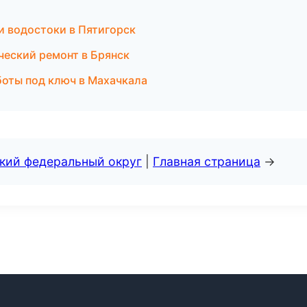
и водостоки в Пятигорск
еский ремонт в Брянск
оты под ключ в Махачкала
ский федеральный округ
|
Главная страница
→