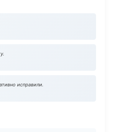
у.
ативно исправили.