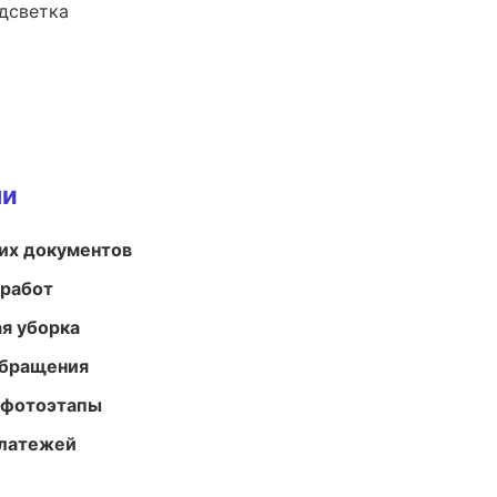
одсветка
ми
их документов
 работ
ая уборка
обращения
 фотоэтапы
платежей