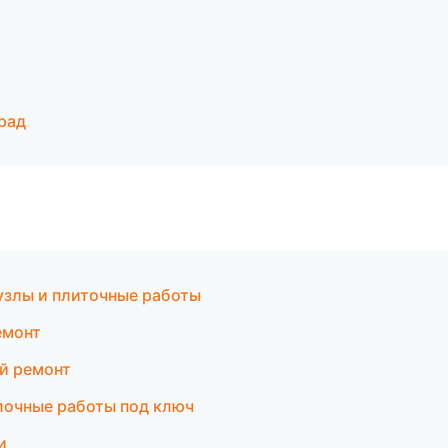
рад
узлы и плиточные работы
емонт
й ремонт
лочные работы под ключ
и