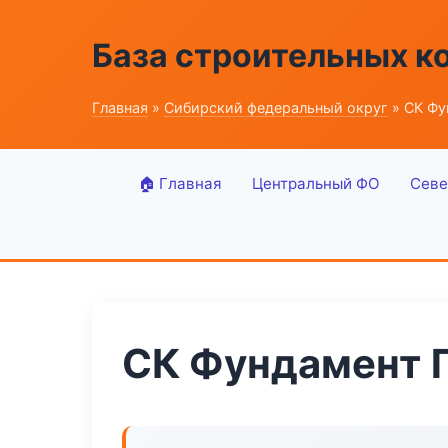
База строительных к
Главная
»
Сибирский федеральный округ
» СК Фу
🏠 Главная
Центральный ФО
Севе
СК Фундамент 