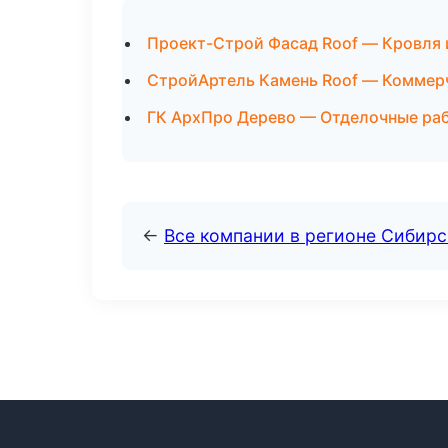
Проект-Строй Фасад Roof — Кровля 
СтройАртель Камень Roof — Коммерч
ГК АрхПро Дерево — Отделочные раб
←
Все компании в регионе Сибир