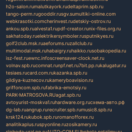
h2o-salon.ru
malutkayork.ru
deltaprim.spb.ru
tango-perm.ru
gooddir.ru
sgv.su
multiki-online.com
webkrasotki.com
cherinvest.ru
detskiy-ostrov.ru
ankou.spb.ru
alvesta1.ru
pdf-creator.ru
nix-files.org.ru
sakhatoday.ru
elektrikersymboler.ru
sputnikyes.ru
golf2club.msk.ru
aeforums.ru
zallclub.ru
multimodal.msk.ru
habaigry.ru
haikko.ru
sobakopedia.ru
isz-fest.ru
ewnc.info
screensaver-clock.net.ru
volnav.spb.ru
comnat.ru
npf.net.ru
7bit.pp.ru
kalugatur.ru
tesiaes.ru
card.com.ru
kazanka.spb.ru
gildiya-kuznecov.ru
kameryboavision.ru
griffoncom.spb.ru
fabrika-emotsiy.ru
PARK-MATROSOVA.RU
agat.spb.ru
avtoyurist-moskva1.ru
hardware.org.ru
схема-авто.рф
dg-lab.ru
angrup.ru
recruiter.spb.ru
music8.spb.ru
krsk124.ru
kubok.spb.ru
romanofforex.ru
analitikaplus.ru
spyonline.ru
zosikamery.ru
sloboda-ural.pp.ru
AUTO-COM.SU
hohota.net
alimy.ru