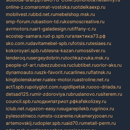
online-z.com
aromat-vostoka.ru
otdelkaexp.ru
mobilvest.ru
bbd.net.ru
mebelshop.msk.ru
smp-forum.ru
bastion-td.ru
kosmoscreative.ru
avrmotors.ru
art-galadesign.ru
tiffany-c.ru
ecostep-samara.ru
d-p.spb.ru
галактика73.рф
sko.com.ru
davitamebel-spb.ru
fotsis.ru
tesiaes.ru
kokoroyari.spb.ru
blesna-kazan.ru
mossilver.ru
lenderoq.ru
sergeydobrin.ru
tochkazvuka.msk.ru
people-of-art.ru
bezzubova.ru
clubtibet.ru
orior-aks.ru
dynamoauto.ru
szk-favorit.ru
carlines.ru
flatnsk.ru
kingbolenskaner.ru
alex-motor.ru
astroline.net.ru
act1.spb.ru
polyglot.com.ru
gidlipetsk.ru
ooo-driada.ru
detsad125.ru
mir-zdoroviya.ru
bruslanovo.ru
siterem.ru
council.spb.ru
лодкипатриот.рф
kafekolizey.ru
iclub.net.ru
gazon-easy.ru
sugarepilekb.ru
grinox.ru
pylesostineco.ru
msts-ozarenie.ru
kameryjooan.ru
artemovskij.ru
dopler.spb.ru
aid70.ru
metall-perm.ru