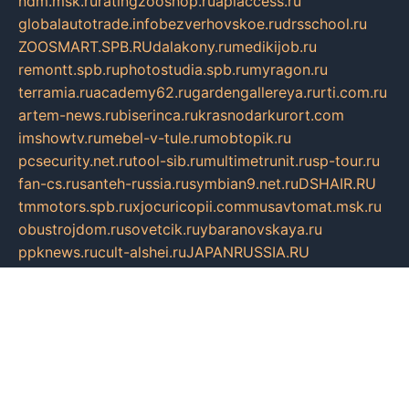
ndm.msk.ru
ratingzooshop.ru
apiaccess.ru
globalautotrade.info
bezverhovskoe.ru
drsschool.ru
ZOOSMART.SPB.RU
dalakony.ru
medikijob.ru
remontt.spb.ru
photostudia.spb.ru
myragon.ru
terramia.ru
academy62.ru
gardengallereya.ru
rti.com.ru
artem-news.ru
biserinca.ru
krasnodarkurort.com
imshowtv.ru
mebel-v-tule.ru
mobtopik.ru
pcsecurity.net.ru
tool-sib.ru
multimetrunit.ru
sp-tour.ru
fan-cs.ru
santeh-russia.ru
symbian9.net.ru
DSHAIR.RU
tmmotors.spb.ru
xjocuricopii.com
musavtomat.msk.ru
obustrojdom.ru
sovetcik.ru
ybaranovskaya.ru
ppknews.ru
cult-alshei.ru
JAPANRUSSIA.RU
proekciyamebel.ru
imper-finans.ru
rim.org.ru
glamourai.ru
brassminus.ru
zabor-pro.ru
ftn.pp.ru
dorogoe58.ru
laimengpacker.ru
kuzova-zapchasti.ru
sageerp.ru
taxodrom.ru
dsrazvitie.ru
hardcity.net.ru
ratinghomegames.ru
topservice25.ru
gubernyan.ru
gtglasslined.ru
ii4.ru
tssport.spb.ru
andorra24.com