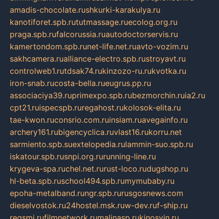
amadis-chocolate.ru
shkurki-karakulya.ru
kanotiforet.spb.ru
tutmassage.ru
ecolog.org.ru
praga.spb.ru
falcorussia.ru
autodoctorservis.ru
kamertondom.spb.ru
net-life.net.ru
avto-vozim.ru
sakhcamera.ru
alliance-electro.spb.ru
stroyavt.ru
controlweb1.ru
tdsak74.ru
kinzozo-ru.ru
kvotka.ru
iron-snab.ru
costa-bella.ru
eugrus.pp.ru
associaciya39.ru
primexpo.spb.ru
bezmorchin.ru
ia2.ru
cpt21.ru
ispecspb.ru
regahost.ru
kolosok-elita.ru
tae-kwon.ru
consrio.com.ru
insiam.ru
avegainfo.ru
archery161.ru
bigencyclica.ru
vlast16.ru
korru.net
sarmiento.spb.su
extelopedia.ru
lammin-suo.spb.ru
iskatour.spb.ru
snpi.org.ru
running-line.ru
krygeva-spa.ru
chel.net.ru
rust-loco.ru
dugshop.ru
hl-beta.spb.ru
school494.spb.ru
mymubaby.ru
epoha-metalband.ru
ngr.spb.ru
rusgosnews.com
dieselvostok.ru
24hostel.msk.ru
w-dev.ru
f-ship.ru
regsmi.ru
filmnetwork.ru
malinasp.ru
kinosvin.ru