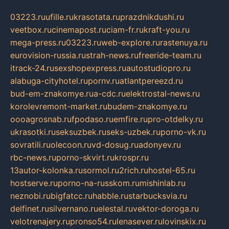
03223.ru
ufille.ru
krasotata.ru
prazdnikdushi.ru
veetbox.ru
cinemapost.ru
ciam-fr.ru
kraft-you.ru
mega-press.ru
03223.ru
web-explore.ru
rastenuya.ru
eurovision-russia.ru
strah-news.ru
freeride-team.ru
itrack-24.ru
sexshopexpress.ru
autostudiopro.ru
alabuga-cityhotel.ru
pornv.ru
atlantpereezd.ru
bud-em-znakomye.ru
a-cdc.ru
elektrostal-news.ru
korolevremont-market.ru
budem-znakomye.ru
oooagrosnab.ru
fpodaso.ru
emfire.ru
pro-otdelky.ru
ukrasotki.ru
seksuzbek.ru
seks-uzbek.ru
porno-vk.ru
sovratili.ru
olecoon.ru
vd-dosug.ru
adonyev.ru
rbc-news.ru
porno-skvirt.ru
krospr.ru
13autor-kolonka.ru
sormol.ru
2rich.ru
hostel-65.ru
hostserve.ru
porno-na-russkom.ru
mishinlab.ru
neznobi.ru
bigfatcc.ru
habble.ru
starbucksvia.ru
delfinet.ru
silvernano.ru
elestal.ru
vektor-doroga.ru
velotrenajery.ru
pronso54.ru
lenasever.ru
lovinskix.ru