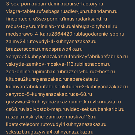
3-sex-porn.ru
ban-damn.ru
purse-factory.ru
viagra-tablet.ru
fasbags.ru
adler-jun.ru
bandamn.ru
fincontech.ru
3sexporn.ru
1mus.ru
darksand.ru
rebus-toys.ru
minelab-msk.ru
alabuga-cityhotel.ru
medsprawo-4-ka.ru
2864420.ru
blagodarenie-spb.ru
zajmy24.ru
tovudyi-4-kuhnyanazakaz.ru
brazzerscom.ru
medsprawo4ka.ru
xehyroo5kuhnyanazakaz.ru
fabrikayfabrikaefabrika.ru
vskrytie-zamkov-moskva-113.ru
biletnadom.ru
zed-online.ru
pimchax.ru
brazzers-hd.ru
z-host.ru
kitubeu2kuhnyanazakaz.ru
naperekate.ru
kuhnyaofabrikaufabrik.ru
kitubeu-2-kuhnyanazakaz.ru
xehyroo-5-kuhnyanazakaz.ru
cs-68.ru
guzywia-4-kuhnyanazakaz.ru
mir-tk.ru
vlknrussia.ru
cs68.ru
vladivostok-map.ru
video-seks.ru
bankaribi.ru
raszar.ru
vskrytie-zamkov-moskva113.ru
lipetsktelecom.ru
tovudyi4kuhnyanazakaz.ru
seksuzb.ru
guzywia4kuhnyanazakaz.ru