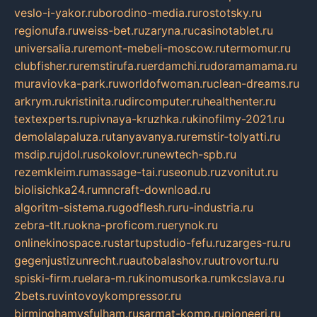
veslo-i-yakor.ru
borodino-media.ru
rostotsky.ru
regionufa.ru
weiss-bet.ru
zaryna.ru
casinotablet.ru
universalia.ru
remont-mebeli-moscow.ru
termomur.ru
clubfisher.ru
remstirufa.ru
erdamchi.ru
doramamama.ru
muraviovka-park.ru
worldofwoman.ru
clean-dreams.ru
arkrym.ru
kristinita.ru
dircomputer.ru
healthenter.ru
textexperts.ru
pivnaya-kruzhka.ru
kinofilmy-2021.ru
demolalapaluza.ru
tanyavanya.ru
remstir-tolyatti.ru
msdip.ru
jdol.ru
sokolovr.ru
newtech-spb.ru
rezemkleim.ru
massage-tai.ru
seonub.ru
zvonitut.ru
biolisichka24.ru
mncraft-download.ru
algoritm-sistema.ru
godflesh.ru
ru-industria.ru
zebra-tlt.ru
okna-proficom.ru
erynok.ru
onlinekinospace.ru
startupstudio-fefu.ru
zarges-ru.ru
gegenjustizunrecht.ru
autobalashov.ru
utrovortu.ru
spiski-firm.ru
elara-m.ru
kinomusorka.ru
mkcslava.ru
2bets.ru
vintovoykompressor.ru
birminghamvsfulham.ru
sarmat-komp.ru
pioneeri.ru