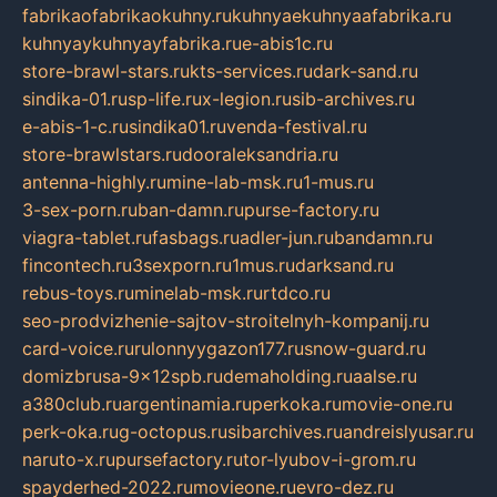
fabrikaofabrikaokuhny.ru
kuhnyaekuhnyaafabrika.ru
kuhnyaykuhnyayfabrika.ru
e-abis1c.ru
store-brawl-stars.ru
kts-services.ru
dark-sand.ru
sindika-01.ru
sp-life.ru
x-legion.ru
sib-archives.ru
e-abis-1-c.ru
sindika01.ru
venda-festival.ru
store-brawlstars.ru
dooraleksandria.ru
antenna-highly.ru
mine-lab-msk.ru
1-mus.ru
3-sex-porn.ru
ban-damn.ru
purse-factory.ru
viagra-tablet.ru
fasbags.ru
adler-jun.ru
bandamn.ru
fincontech.ru
3sexporn.ru
1mus.ru
darksand.ru
rebus-toys.ru
minelab-msk.ru
rtdco.ru
seo-prodvizhenie-sajtov-stroitelnyh-kompanij.ru
card-voice.ru
rulonnyygazon177.ru
snow-guard.ru
domizbrusa-9x12spb.ru
demaholding.ru
aalse.ru
a380club.ru
argentinamia.ru
perkoka.ru
movie-one.ru
perk-oka.ru
g-octopus.ru
sibarchives.ru
andreislyusar.ru
naruto-x.ru
pursefactory.ru
tor-lyubov-i-grom.ru
spayderhed-2022.ru
movieone.ru
evro-dez.ru