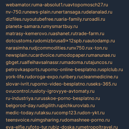
webamator.ru
ma-absolut1.ru
avtopomosch27.ru
nv-750.ru
news-plain.ru
nertansaga.ru
delanalad.ru
dizfiles.ru
youtubefree.ru
aria-family.ru
roadli.ru
planeta-samara.ru
mysmartbuy.ru
matrasy-kemerovo.ru
ashanet.ru
trade-farm.ru
dotcustoms.ru
domizbrusa9x12spb.ru
autodamp.ru
narasimha.ru
djcommodities.ru
nv750.ru
x-ton.ru
newsplain.ru
cardvoice.ru
modopaper.ru
manunae.ru
gbget.ru
alfeihavsalnassr.ru
madoma.ru
tajuncos.ru
petrovkasports.ru
porno-online-besplatno.ru
splclub.ru
york-life.ru
doroga-expo.ru
ribery.ru
cleanmedicine.ru
slovar-ivrit.ru
porno-video-besplatno.ru
seks-365.ru
ovucontrol.ru
sloty-igrovyye-avtomaty.ru
ru-industriya.ru
russkoe-porno-besplatno.ru
belgorod-day.ru
digilith.ru
pichkurovlab.ru
medic-today.ru
taksu.ru
comp123.ru
don-ykt.ru
teensvoice.ru
imgsharing.ru
domashnee-porno.ru
eva-elfie.ru
foto-tur.ru
biz-doska.ru
metropoltravel.ru