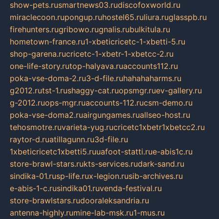
show-pets.ru
smartnews03.ru
discofoxworld.ru
miraclecoon.ru
pongup.ru
hostel65.ru
liura.ru
glasspb.ru
firehunters.ru
gribowo.ru
gnalis.ru
bulkitula.ru
hometown-france.ru
1-xbeticricetc-1-xbetti-5.ru
shop-garena.ru
cricetc-1-xbetr-1-xbetcc-2.ru
one-life-story.ru
top-halyava.ru
accounts112.ru
poka-vse-doma-2.ru
3-d-file.ru
hahahaharms.ru
g2012.ru
tst-1.ru
shaggy-cat.ru
opsmgr.ru
ev-gallery.ru
g-2012.ru
ops-mgr.ru
accounts-112.ru
csm-demo.ru
poka-vse-doma2.ru
airgungames.ru
allseo-host.ru
tehosmotre.ru
varieta-yug.ru
cricetc1xbetr1xbetcc2.ru
raytor-d.ru
atillagunn.ru
3d-file.ru
1xbeticricetc1xbetti5.ru
uafoot-statti.ru
e-abis1c.ru
store-brawl-stars.ru
kts-services.ru
dark-sand.ru
sindika-01.ru
sp-life.ru
x-legion.ru
sib-archives.ru
e-abis-1-c.ru
sindika01.ru
venda-festival.ru
store-brawlstars.ru
dooraleksandria.ru
antenna-highly.ru
mine-lab-msk.ru
1-mus.ru