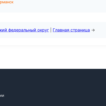
урманск
ский федеральный округ
|
Главная страница
→
сии