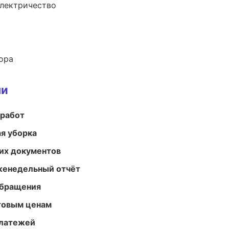
электричество
ора
ми
 работ
ая уборка
их документов
женедельный отчёт
обращения
птовым ценам
платежей