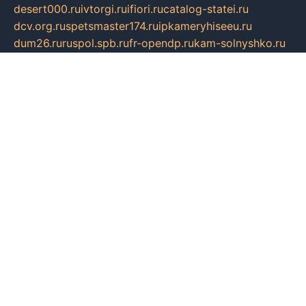
desert000.ru
ivtorgi.ru
ifiori.ru
catalog-statei.ru
dcv.org.ru
spetsmaster174.ru
ipkameryhiseeu.ru
dum26.ru
ruspol.spb.ru
fr-opendp.ru
kam-solnyshko.ru
cheyenne-arapaho.ru
sevzapmetal.spb.ru
ted-lapidus.spb.ru
parasite-eliminator.ru
sigma-complete.ru
modernworld.ru
dama-moda.ru
eholot-group.ru
sk-nvkz.ru
DRONGOLD.RU
democratia2.ru
i-farmer.ru
mass-sport.org
jablonex.spb.ru
bookmess.ru
linkword.ru
refineua.com.ru
cs-spec.net.ru
altay-mebel.ru
DNK-THEATRE.RU
mechaniks.spb.ru
ipcamtechage.ru
skosta.ru
a-sun.ru
stroy-ldsp.ru
snowlands.org.ru
childrensshoes.ru
mrlizzy.ru
mebelsofiakrd.ru
bulizhenko.ru
rumantick.net.ru
mtszerno.ru
daily-fishing.ru
glushiteli-v-spb.ru
megasat.org.ru
localization.net.ru
flyingfish.pp.ru
ds5teremok.ru
aclib.spb.ru
komissionka30.ru
mag-profit.ru
icentre-74.ru
leasing-nsk.ru
hd39.ru
rcd.com.ru