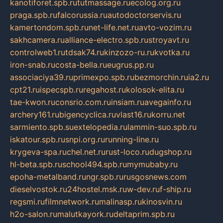
kanotiforet.spb.ru
tutmassage.ru
ecolog.org.ru
praga.spb.ru
falcorussia.ru
autodoctorservis.ru
kamertondom.spb.ru
net-life.net.ru
avto-vozim.ru
sakhcamera.ru
alliance-electro.spb.ru
stroyavt.ru
controlweb1.ru
tdsak74.ru
kinzozo-ru.ru
kvotka.ru
iron-snab.ru
costa-bella.ru
eugrus.pp.ru
associaciya39.ru
primexpo.spb.ru
bezmorchin.ru
ia2.ru
cpt21.ru
ispecspb.ru
regahost.ru
kolosok-elita.ru
tae-kwon.ru
consrio.com.ru
insiam.ru
avegainfo.ru
archery161.ru
bigencyclica.ru
vlast16.ru
korru.net
sarmiento.spb.su
extelopedia.ru
lammin-suo.spb.ru
iskatour.spb.ru
snpi.org.ru
running-line.ru
krygeva-spa.ru
chel.net.ru
rust-loco.ru
dugshop.ru
hl-beta.spb.ru
school494.spb.ru
mymubaby.ru
epoha-metalband.ru
ngr.spb.ru
rusgosnews.com
dieselvostok.ru
24hostel.msk.ru
w-dev.ru
f-ship.ru
regsmi.ru
filmnetwork.ru
malinasp.ru
kinosvin.ru
h2o-salon.ru
malutkayork.ru
deltaprim.spb.ru