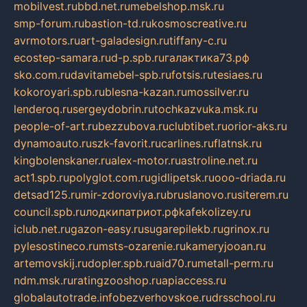
mobilvest.ru
bbd.net.ru
mebelshop.msk.ru
smp-forum.ru
bastion-td.ru
kosmoscreative.ru
avrmotors.ru
art-galadesign.ru
tiffany-c.ru
ecostep-samara.ru
d-p.spb.ru
галактика73.рф
sko.com.ru
davitamebel-spb.ru
fotsis.ru
tesiaes.ru
kokoroyari.spb.ru
blesna-kazan.ru
mossilver.ru
lenderoq.ru
sergeydobrin.ru
tochkazvuka.msk.ru
people-of-art.ru
bezzubova.ru
clubtibet.ru
orior-aks.ru
dynamoauto.ru
szk-favorit.ru
carlines.ru
flatnsk.ru
kingbolenskaner.ru
alex-motor.ru
astroline.net.ru
act1.spb.ru
polyglot.com.ru
gidlipetsk.ru
ooo-driada.ru
detsad125.ru
mir-zdoroviya.ru
bruslanovo.ru
siterem.ru
council.spb.ru
лодкипатриот.рф
kafekolizey.ru
iclub.net.ru
gazon-easy.ru
sugarepilekb.ru
grinox.ru
pylesostineco.ru
msts-ozarenie.ru
kameryjooan.ru
artemovskij.ru
dopler.spb.ru
aid70.ru
metall-perm.ru
ndm.msk.ru
ratingzooshop.ru
apiaccess.ru
globalautotrade.info
bezverhovskoe.ru
drsschool.ru