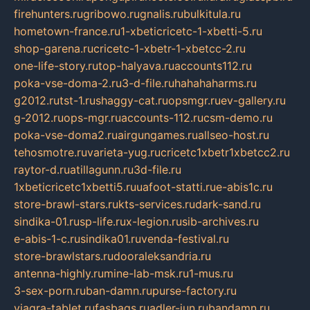
firehunters.ru
gribowo.ru
gnalis.ru
bulkitula.ru
hometown-france.ru
1-xbeticricetc-1-xbetti-5.ru
shop-garena.ru
cricetc-1-xbetr-1-xbetcc-2.ru
one-life-story.ru
top-halyava.ru
accounts112.ru
poka-vse-doma-2.ru
3-d-file.ru
hahahaharms.ru
g2012.ru
tst-1.ru
shaggy-cat.ru
opsmgr.ru
ev-gallery.ru
g-2012.ru
ops-mgr.ru
accounts-112.ru
csm-demo.ru
poka-vse-doma2.ru
airgungames.ru
allseo-host.ru
tehosmotre.ru
varieta-yug.ru
cricetc1xbetr1xbetcc2.ru
raytor-d.ru
atillagunn.ru
3d-file.ru
1xbeticricetc1xbetti5.ru
uafoot-statti.ru
e-abis1c.ru
store-brawl-stars.ru
kts-services.ru
dark-sand.ru
sindika-01.ru
sp-life.ru
x-legion.ru
sib-archives.ru
e-abis-1-c.ru
sindika01.ru
venda-festival.ru
store-brawlstars.ru
dooraleksandria.ru
antenna-highly.ru
mine-lab-msk.ru
1-mus.ru
3-sex-porn.ru
ban-damn.ru
purse-factory.ru
viagra-tablet.ru
fasbags.ru
adler-jun.ru
bandamn.ru