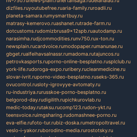
nv-750.ru
news-plain.ru
nertansaga.ru
delanalad.ru
dizfiles.ru
youtubefree.ru
aria-family.ru
roadli.ru
planeta-samara.ru
mysmartbuy.ru
matrasy-kemerovo.ru
ashanet.ru
trade-farm.ru
dotcustoms.ru
domizbrusa9x12spb.ru
autodamp.ru
narasimha.ru
djcommodities.ru
nv750.ru
x-ton.ru
newsplain.ru
cardvoice.ru
modopaper.ru
manunae.ru
gbget.ru
alfeihavsalnassr.ru
madoma.ru
tajuncos.ru
petrovkasports.ru
porno-online-besplatno.ru
splclub.ru
york-life.ru
doroga-expo.ru
ribery.ru
cleanmedicine.ru
slovar-ivrit.ru
porno-video-besplatno.ru
seks-365.ru
ovucontrol.ru
sloty-igrovyye-avtomaty.ru
ru-industriya.ru
russkoe-porno-besplatno.ru
belgorod-day.ru
digilith.ru
pichkurovlab.ru
medic-today.ru
taksu.ru
comp123.ru
don-ykt.ru
teensvoice.ru
imgsharing.ru
domashnee-porno.ru
eva-elfie.ru
foto-tur.ru
biz-doska.ru
metropoltravel.ru
veslo-i-yakor.ru
borodino-media.ru
rostotsky.ru