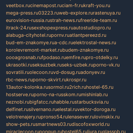
veetbox.ru
cinemapost.ru
ciam-fr.ru
kraft-you.ru
mega-press.ru
03223.ru
web-explore.ru
rastenuya.ru
eurovision-russia.ru
strah-news.ru
freeride-team.ru
itrack-24.ru
sexshopexpress.ru
autostudiopro.ru
alabuga-cityhotel.ru
pornv.ru
atlantpereezd.ru
bud-em-znakomye.ru
a-cdc.ru
elektrostal-news.ru
korolevremont-market.ru
budem-znakomye.ru
oooagrosnab.ru
fpodaso.ru
emfire.ru
pro-otdelky.ru
ukrasotki.ru
seksuzbek.ru
seks-uzbek.ru
porno-vk.ru
sovratili.ru
olecoon.ru
vd-dosug.ru
adonyev.ru
rbc-news.ru
porno-skvirt.ru
krospr.ru
13autor-kolonka.ru
sormol.ru
2rich.ru
hostel-65.ru
hostserve.ru
porno-na-russkom.ru
mishinlab.ru
neznobi.ru
bigfatcc.ru
habble.ru
starbucksvia.ru
delfinet.ru
silvernano.ru
elestal.ru
vektor-doroga.ru
velotrenajery.ru
pronso54.ru
lenasever.ru
lovinskix.ru
show-pets.ru
smartnews03.ru
discofoxworld.ru
miraclecoon.ru
pongup.ru
hostel65.ru
liura.ru
glasspb.ru