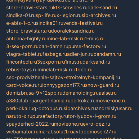
store-brawl-stars.ru
kts-services.ru
dark-sand.ru
sindika-01.ru
sp-life.ru
x-legion.ru
sib-archives.ru
e-abis-1-c.ru
sindika01.ru
venda-festival.ru
store-brawlstars.ru
dooraleksandria.ru
antenna-highly.ru
mine-lab-msk.ru
1-mus.ru
3-sex-porn.ru
ban-damn.ru
purse-factory.ru
viagra-tablet.ru
fasbags.ru
adler-jun.ru
bandamn.ru
fincontech.ru
3sexporn.ru
1mus.ru
darksand.ru
rebus-toys.ru
minelab-msk.ru
rtdco.ru
seo-prodvizhenie-sajtov-stroitelnyh-kompanij.ru
card-voice.ru
rulonnyygazon177.ru
snow-guard.ru
domizbrusa-9x12spb.ru
demaholding.ru
aalse.ru
a380club.ru
argentinamia.ru
perkoka.ru
movie-one.ru
perk-oka.ru
g-octopus.ru
sibarchives.ru
andreislyusar.ru
naruto-x.ru
pursefactory.ru
tor-lyubov-i-grom.ru
spayderhed-2022.ru
movieone.ru
evro-dez.ru
webamator.ru
ma-absolut1.ru
avtopomosch27.ru