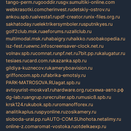
tango-perm.ru
gooddir.ru
sgv.su
multiki-online.com
webkrasotki.com
cherinvest.ru
detskiy-ostrov.ru
ankou.spb.ru
alvesta1.ru
pdf-creator.ru
nix-files.org.ru
sakhatoday.ru
elektrikersymboler.ru
sputnikyes.ru
golf2club.msk.ru
aeforums.ru
zallclub.ru
multimodal.msk.ru
habaigry.ru
haikko.ru
sobakopedia.ru
isz-fest.ru
ewnc.info
screensaver-clock.net.ru
volnav.spb.ru
comnat.ru
npf.net.ru
7bit.pp.ru
kalugatur.ru
tesiaes.ru
card.com.ru
kazanka.spb.ru
gildiya-kuznecov.ru
kameryboavision.ru
griffoncom.spb.ru
fabrika-emotsiy.ru
PARK-MATROSOVA.RU
agat.spb.ru
avtoyurist-moskva1.ru
hardware.org.ru
схема-авто.рф
dg-lab.ru
angrup.ru
recruiter.spb.ru
music8.spb.ru
krsk124.ru
kubok.spb.ru
romanofforex.ru
analitikaplus.ru
spyonline.ru
zosikamery.ru
sloboda-ural.pp.ru
AUTO-COM.SU
hohota.net
alimy.ru
online-z.com
aromat-vostoka.ru
otdelkaexp.ru