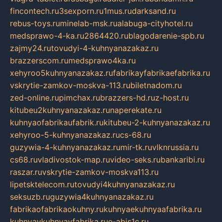
fincontech.ru
3sexporn.ru
1mus.ru
darksand.ru
rebus-toys.ru
minelab-msk.ru
alabuga-cityhotel.ru
medsprawo-4-ka.ru
2864420.ru
blagodarenie-spb.ru
zajmy24.ru
tovudyi-4-kuhnyanazakaz.ru
brazzerscom.ru
medsprawo4ka.ru
xehyroo5kuhnyanazakaz.ru
fabrikayfabrikaefabrika.ru
vskrytie-zamkov-moskva-113.ru
biletnadom.ru
zed-online.ru
pimchax.ru
brazzers-hd.ru
z-host.ru
kitubeu2kuhnyanazakaz.ru
naperekate.ru
kuhnyaofabrikaufabrik.ru
kitubeu-2-kuhnyanazakaz.ru
xehyroo-5-kuhnyanazakaz.ru
cs-68.ru
guzywia-4-kuhnyanazakaz.ru
mir-tk.ru
vlknrussia.ru
cs68.ru
vladivostok-map.ru
video-seks.ru
bankaribi.ru
raszar.ru
vskrytie-zamkov-moskva113.ru
lipetsktelecom.ru
tovudyi4kuhnyanazakaz.ru
seksuzb.ru
guzywia4kuhnyanazakaz.ru
fabrikaofabrikaokuhny.ru
kuhnyaekuhnyaafabrika.ru
kuhnyaykuhnyayfabrika.ru
e-abis1c.ru