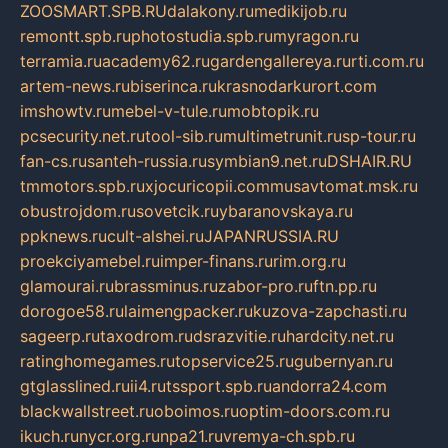
ZOOSMART.SPB.RU
dalakony.ru
medikijob.ru
remontt.spb.ru
photostudia.spb.ru
myragon.ru
terramia.ru
academy62.ru
gardengallereya.ru
rti.com.ru
artem-news.ru
biserinca.ru
krasnodarkurort.com
imshowtv.ru
mebel-v-tule.ru
mobtopik.ru
pcsecurity.net.ru
tool-sib.ru
multimetrunit.ru
sp-tour.ru
fan-cs.ru
santeh-russia.ru
symbian9.net.ru
DSHAIR.RU
tmmotors.spb.ru
xjocuricopii.com
musavtomat.msk.ru
obustrojdom.ru
sovetcik.ru
ybaranovskaya.ru
ppknews.ru
cult-alshei.ru
JAPANRUSSIA.RU
proekciyamebel.ru
imper-finans.ru
rim.org.ru
glamourai.ru
brassminus.ru
zabor-pro.ru
ftn.pp.ru
dorogoe58.ru
laimengpacker.ru
kuzova-zapchasti.ru
sageerp.ru
taxodrom.ru
dsrazvitie.ru
hardcity.net.ru
ratinghomegames.ru
topservice25.ru
gubernyan.ru
gtglasslined.ru
ii4.ru
tssport.spb.ru
andorra24.com
blackwallstreet.ru
oboimos.ru
optim-doors.com.ru
ikuch.ru
nycr.org.ru
npa21.ru
vremya-ch.spb.ru