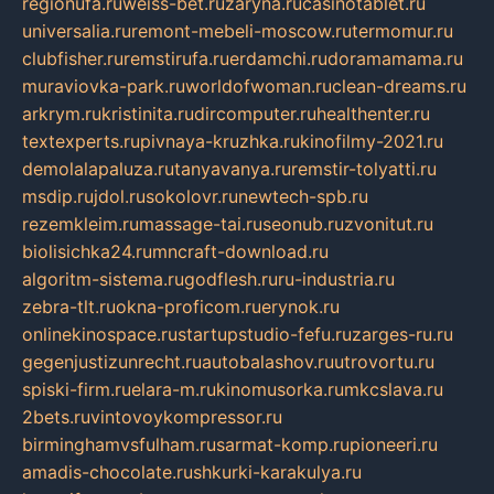
regionufa.ru
weiss-bet.ru
zaryna.ru
casinotablet.ru
universalia.ru
remont-mebeli-moscow.ru
termomur.ru
clubfisher.ru
remstirufa.ru
erdamchi.ru
doramamama.ru
muraviovka-park.ru
worldofwoman.ru
clean-dreams.ru
arkrym.ru
kristinita.ru
dircomputer.ru
healthenter.ru
textexperts.ru
pivnaya-kruzhka.ru
kinofilmy-2021.ru
demolalapaluza.ru
tanyavanya.ru
remstir-tolyatti.ru
msdip.ru
jdol.ru
sokolovr.ru
newtech-spb.ru
rezemkleim.ru
massage-tai.ru
seonub.ru
zvonitut.ru
biolisichka24.ru
mncraft-download.ru
algoritm-sistema.ru
godflesh.ru
ru-industria.ru
zebra-tlt.ru
okna-proficom.ru
erynok.ru
onlinekinospace.ru
startupstudio-fefu.ru
zarges-ru.ru
gegenjustizunrecht.ru
autobalashov.ru
utrovortu.ru
spiski-firm.ru
elara-m.ru
kinomusorka.ru
mkcslava.ru
2bets.ru
vintovoykompressor.ru
birminghamvsfulham.ru
sarmat-komp.ru
pioneeri.ru
amadis-chocolate.ru
shkurki-karakulya.ru