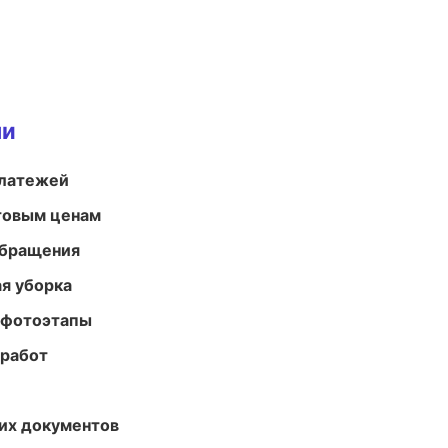
ми
платежей
птовым ценам
обращения
ая уборка
 фотоэтапы
 работ
их документов