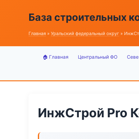
База строительных к
Главная
»
Уральский федеральный округ
» ИнжСт
🏠 Главная
Центральный ФО
Севе
ИнжСтрой Pro К