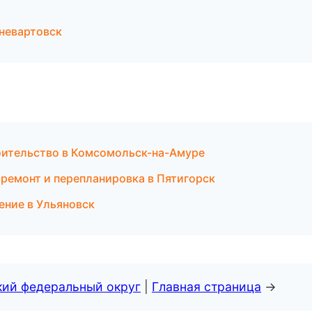
невартовск
оительство в Комсомольск-на-Амуре
ремонт и перепланировка в Пятигорск
ение в Ульяновск
кий федеральный округ
|
Главная страница
→