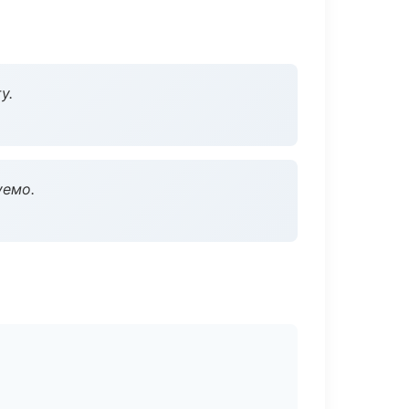
у.
уемо.