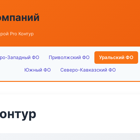
омпаний
рой Pro Контур
ро-Западный ФО
Приволжский ФО
Уральский ФО
Южный ФО
Северо-Кавказский ФО
онтур