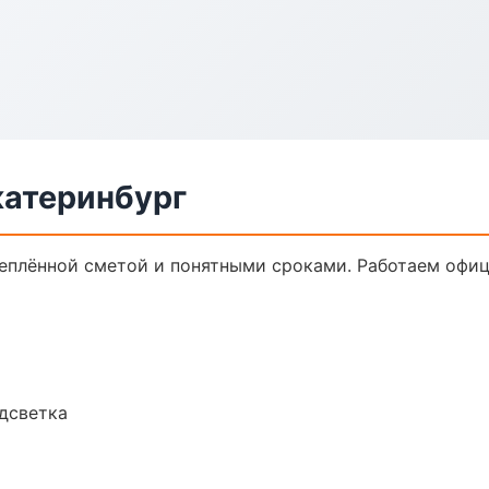
катеринбург
реплённой сметой и понятными сроками. Работаем офиц
одсветка