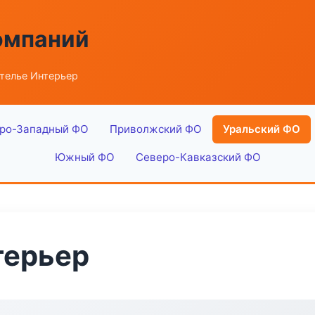
омпаний
телье Интерьер
ро-Западный ФО
Приволжский ФО
Уральский ФО
Южный ФО
Северо-Кавказский ФО
терьер