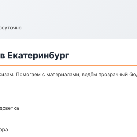
осуточно
в Екатеринбург
кизам. Помогаем с материалами, ведём прозрачный бю
одсветка
ора