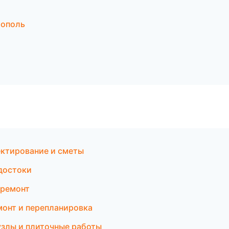
рополь
ктирование и сметы
достоки
 ремонт
монт и перепланировка
злы и плиточные работы