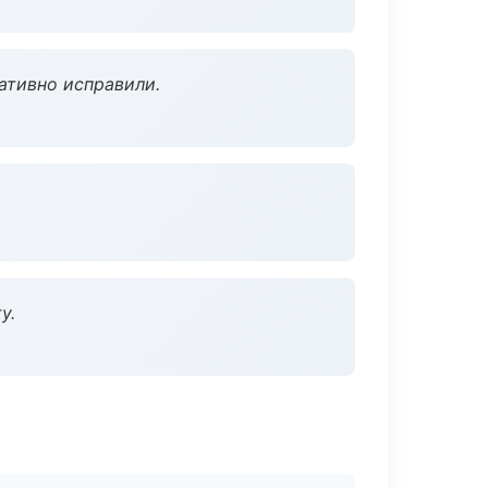
ативно исправили.
у.