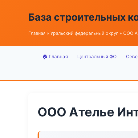
База строительных к
Главная
»
Уральский федеральный округ
» ООО А
🏠 Главная
Центральный ФО
Севе
ООО Ателье Ин