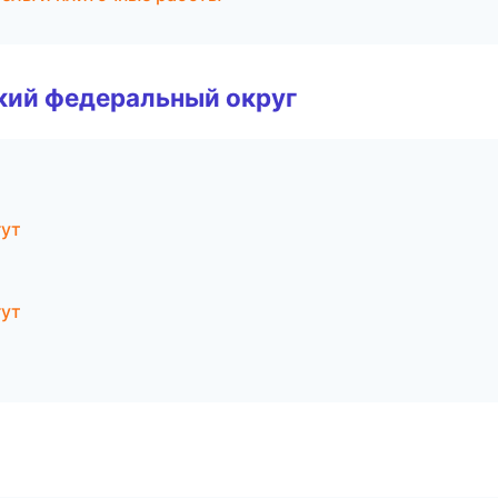
ский федеральный округ
гут
гут