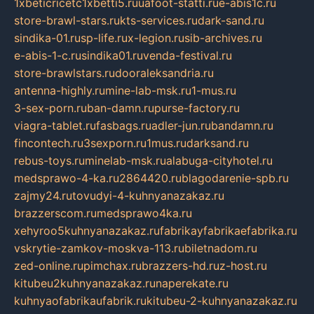
1xbeticricetc1xbetti5.ru
uafoot-statti.ru
e-abis1c.ru
store-brawl-stars.ru
kts-services.ru
dark-sand.ru
sindika-01.ru
sp-life.ru
x-legion.ru
sib-archives.ru
e-abis-1-c.ru
sindika01.ru
venda-festival.ru
store-brawlstars.ru
dooraleksandria.ru
antenna-highly.ru
mine-lab-msk.ru
1-mus.ru
3-sex-porn.ru
ban-damn.ru
purse-factory.ru
viagra-tablet.ru
fasbags.ru
adler-jun.ru
bandamn.ru
fincontech.ru
3sexporn.ru
1mus.ru
darksand.ru
rebus-toys.ru
minelab-msk.ru
alabuga-cityhotel.ru
medsprawo-4-ka.ru
2864420.ru
blagodarenie-spb.ru
zajmy24.ru
tovudyi-4-kuhnyanazakaz.ru
brazzerscom.ru
medsprawo4ka.ru
xehyroo5kuhnyanazakaz.ru
fabrikayfabrikaefabrika.ru
vskrytie-zamkov-moskva-113.ru
biletnadom.ru
zed-online.ru
pimchax.ru
brazzers-hd.ru
z-host.ru
kitubeu2kuhnyanazakaz.ru
naperekate.ru
kuhnyaofabrikaufabrik.ru
kitubeu-2-kuhnyanazakaz.ru