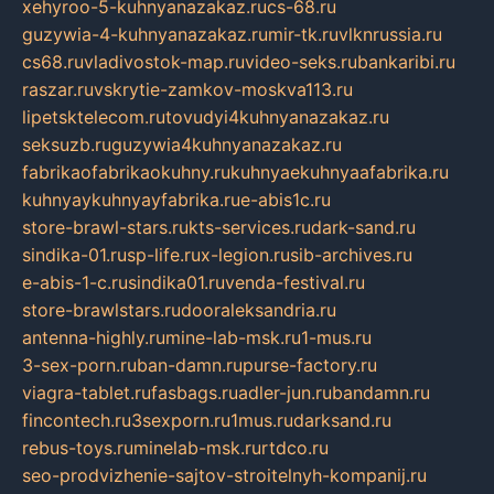
xehyroo-5-kuhnyanazakaz.ru
cs-68.ru
guzywia-4-kuhnyanazakaz.ru
mir-tk.ru
vlknrussia.ru
cs68.ru
vladivostok-map.ru
video-seks.ru
bankaribi.ru
raszar.ru
vskrytie-zamkov-moskva113.ru
lipetsktelecom.ru
tovudyi4kuhnyanazakaz.ru
seksuzb.ru
guzywia4kuhnyanazakaz.ru
fabrikaofabrikaokuhny.ru
kuhnyaekuhnyaafabrika.ru
kuhnyaykuhnyayfabrika.ru
e-abis1c.ru
store-brawl-stars.ru
kts-services.ru
dark-sand.ru
sindika-01.ru
sp-life.ru
x-legion.ru
sib-archives.ru
e-abis-1-c.ru
sindika01.ru
venda-festival.ru
store-brawlstars.ru
dooraleksandria.ru
antenna-highly.ru
mine-lab-msk.ru
1-mus.ru
3-sex-porn.ru
ban-damn.ru
purse-factory.ru
viagra-tablet.ru
fasbags.ru
adler-jun.ru
bandamn.ru
fincontech.ru
3sexporn.ru
1mus.ru
darksand.ru
rebus-toys.ru
minelab-msk.ru
rtdco.ru
seo-prodvizhenie-sajtov-stroitelnyh-kompanij.ru