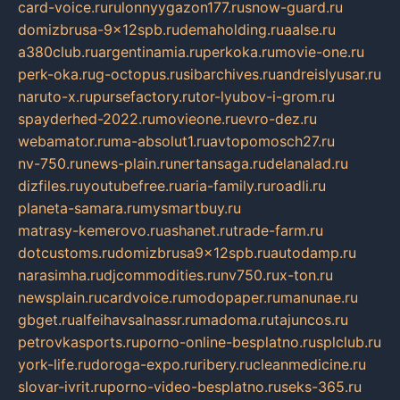
card-voice.ru
rulonnyygazon177.ru
snow-guard.ru
domizbrusa-9x12spb.ru
demaholding.ru
aalse.ru
a380club.ru
argentinamia.ru
perkoka.ru
movie-one.ru
perk-oka.ru
g-octopus.ru
sibarchives.ru
andreislyusar.ru
naruto-x.ru
pursefactory.ru
tor-lyubov-i-grom.ru
spayderhed-2022.ru
movieone.ru
evro-dez.ru
webamator.ru
ma-absolut1.ru
avtopomosch27.ru
nv-750.ru
news-plain.ru
nertansaga.ru
delanalad.ru
dizfiles.ru
youtubefree.ru
aria-family.ru
roadli.ru
planeta-samara.ru
mysmartbuy.ru
matrasy-kemerovo.ru
ashanet.ru
trade-farm.ru
dotcustoms.ru
domizbrusa9x12spb.ru
autodamp.ru
narasimha.ru
djcommodities.ru
nv750.ru
x-ton.ru
newsplain.ru
cardvoice.ru
modopaper.ru
manunae.ru
gbget.ru
alfeihavsalnassr.ru
madoma.ru
tajuncos.ru
petrovkasports.ru
porno-online-besplatno.ru
splclub.ru
york-life.ru
doroga-expo.ru
ribery.ru
cleanmedicine.ru
slovar-ivrit.ru
porno-video-besplatno.ru
seks-365.ru