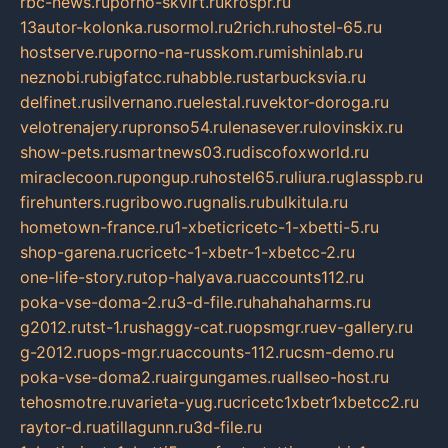
rbc-news.ru
porno-skvirt.ru
krospr.ru
13autor-kolonka.ru
sormol.ru
2rich.ru
hostel-65.ru
hostserve.ru
porno-na-russkom.ru
mishinlab.ru
neznobi.ru
bigfatcc.ru
habble.ru
starbucksvia.ru
delfinet.ru
silvernano.ru
elestal.ru
vektor-doroga.ru
velotrenajery.ru
pronso54.ru
lenasever.ru
lovinskix.ru
show-pets.ru
smartnews03.ru
discofoxworld.ru
miraclecoon.ru
pongup.ru
hostel65.ru
liura.ru
glasspb.ru
firehunters.ru
gribowo.ru
gnalis.ru
bulkitula.ru
hometown-france.ru
1-xbeticricetc-1-xbetti-5.ru
shop-garena.ru
cricetc-1-xbetr-1-xbetcc-2.ru
one-life-story.ru
top-halyava.ru
accounts112.ru
poka-vse-doma-2.ru
3-d-file.ru
hahahaharms.ru
g2012.ru
tst-1.ru
shaggy-cat.ru
opsmgr.ru
ev-gallery.ru
g-2012.ru
ops-mgr.ru
accounts-112.ru
csm-demo.ru
poka-vse-doma2.ru
airgungames.ru
allseo-host.ru
tehosmotre.ru
varieta-yug.ru
cricetc1xbetr1xbetcc2.ru
raytor-d.ru
atillagunn.ru
3d-file.ru