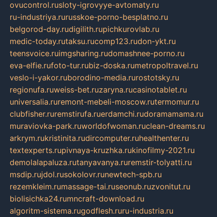
ovucontrol.ru
sloty-igrovyye-avtomaty.ru
ru-industriya.ru
russkoe-porno-besplatno.ru
belgorod-day.ru
digilith.ru
pichkurovlab.ru
medic-today.ru
taksu.ru
comp123.ru
don-ykt.ru
teensvoice.ru
imgsharing.ru
domashnee-porno.ru
eva-elfie.ru
foto-tur.ru
biz-doska.ru
metropoltravel.ru
veslo-i-yakor.ru
borodino-media.ru
rostotsky.ru
regionufa.ru
weiss-bet.ru
zaryna.ru
casinotablet.ru
universalia.ru
remont-mebeli-moscow.ru
termomur.ru
clubfisher.ru
remstirufa.ru
erdamchi.ru
doramamama.ru
muraviovka-park.ru
worldofwoman.ru
clean-dreams.ru
arkrym.ru
kristinita.ru
dircomputer.ru
healthenter.ru
textexperts.ru
pivnaya-kruzhka.ru
kinofilmy-2021.ru
demolalapaluza.ru
tanyavanya.ru
remstir-tolyatti.ru
msdip.ru
jdol.ru
sokolovr.ru
newtech-spb.ru
rezemkleim.ru
massage-tai.ru
seonub.ru
zvonitut.ru
biolisichka24.ru
mncraft-download.ru
algoritm-sistema.ru
godflesh.ru
ru-industria.ru