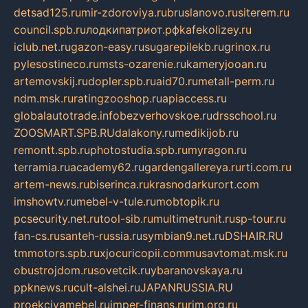
detsad125.ru
mir-zdoroviya.ru
bruslanovo.ru
siterem.ru
council.spb.ru
лодкипатриот.рф
kafekolizey.ru
iclub.net.ru
gazon-easy.ru
sugarepilekb.ru
grinox.ru
pylesostineco.ru
msts-ozarenie.ru
kameryjooan.ru
artemovskij.ru
dopler.spb.ru
aid70.ru
metall-perm.ru
ndm.msk.ru
ratingzooshop.ru
apiaccess.ru
globalautotrade.info
bezverhovskoe.ru
drsschool.ru
ZOOSMART.SPB.RU
dalakony.ru
medikijob.ru
remontt.spb.ru
photostudia.spb.ru
myragon.ru
terramia.ru
academy62.ru
gardengallereya.ru
rti.com.ru
artem-news.ru
biserinca.ru
krasnodarkurort.com
imshowtv.ru
mebel-v-tule.ru
mobtopik.ru
pcsecurity.net.ru
tool-sib.ru
multimetrunit.ru
sp-tour.ru
fan-cs.ru
santeh-russia.ru
symbian9.net.ru
DSHAIR.RU
tmmotors.spb.ru
xjocuricopii.com
musavtomat.msk.ru
obustrojdom.ru
sovetcik.ru
ybaranovskaya.ru
ppknews.ru
cult-alshei.ru
JAPANRUSSIA.RU
proekciyamebel.ru
imper-finans.ru
rim.org.ru