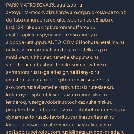
PARK-MATROSOVA.RU
agat.spb.ru
avtoyurist-moskva1.ru
hardware.org.ru
схема-авто.рф
dg-lab.ru
angrup.ru
recruiter.spb.ru
music8.spb.ru
krsk124.ru
kubok.spb.ru
romanofforex.ru
analitikaplus.ru
spyonline.ru
zosikamery.ru
sloboda-ural.pp.ru
AUTO-COM.SU
hohota.net
alimy.ru
online-z.com
aromat-vostoka.ru
otdelkaexp.ru
mobilvest.ru
bbd.net.ru
mebelshop.msk.ru
smp-forum.ru
bastion-td.ru
kosmoscreative.ru
avrmotors.ru
art-galadesign.ru
tiffany-c.ru
ecostep-samara.ru
d-p.spb.ru
галактика73.рф
sko.com.ru
davitamebel-spb.ru
fotsis.ru
tesiaes.ru
kokoroyari.spb.ru
blesna-kazan.ru
mossilver.ru
lenderoq.ru
sergeydobrin.ru
tochkazvuka.msk.ru
people-of-art.ru
bezzubova.ru
clubtibet.ru
orior-aks.ru
dynamoauto.ru
szk-favorit.ru
carlines.ru
flatnsk.ru
kingbolenskaner.ru
alex-motor.ru
astroline.net.ru
act1.spb.ru
polyglot.com.ru
gidlipetsk.ru
ooo-driada.ru