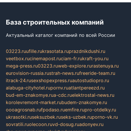
База строительных компаний
Актуальный каталог компаний по всей России
03223.ru
ufille.ru
krasotata.ru
prazdnikdushi.ru
veetbox.ru
cinemapost.ru
ciam-fr.ru
kraft-you.ru
mega-press.ru
03223.ru
web-explore.ru
rastenuya.ru
eurovision-russia.ru
strah-news.ru
freeride-team.ru
itrack-24.ru
sexshopexpress.ru
autostudiopro.ru
alabuga-cityhotel.ru
pornv.ru
atlantpereezd.ru
bud-em-znakomye.ru
a-cdc.ru
elektrostal-news.ru
korolevremont-market.ru
budem-znakomye.ru
oooagrosnab.ru
fpodaso.ru
emfire.ru
pro-otdelky.ru
ukrasotki.ru
seksuzbek.ru
seks-uzbek.ru
porno-vk.ru
sovratili.ru
olecoon.ru
vd-dosug.ru
adonyev.ru