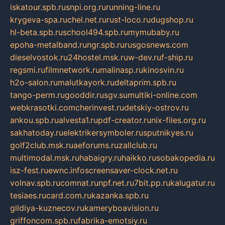
iskatour.spb.ru
snpi.org.ru
running-line.ru
krygeva-spa.ru
chel.net.ru
rust-loco.ru
dugshop.ru
hl-beta.spb.ru
school494.spb.ru
mymubaby.ru
epoha-metalband.ru
ngr.spb.ru
rusgosnews.com
dieselvostok.ru
24hostel.msk.ru
w-dev.ru
f-ship.ru
regsmi.ru
filmnetwork.ru
malinasp.ru
kinosvin.ru
h2o-salon.ru
malutkayork.ru
deltaprim.spb.ru
tango-perm.ru
gooddir.ru
sgv.su
multiki-online.com
webkrasotki.com
cherinvest.ru
detskiy-ostrov.ru
ankou.spb.ru
alvesta1.ru
pdf-creator.ru
nix-files.org.ru
sakhatoday.ru
elektrikersymboler.ru
sputnikyes.ru
golf2club.msk.ru
aeforums.ru
zallclub.ru
multimodal.msk.ru
habaigry.ru
haikko.ru
sobakopedia.ru
isz-fest.ru
ewnc.info
screensaver-clock.net.ru
volnav.spb.ru
comnat.ru
npf.net.ru
7bit.pp.ru
kalugatur.ru
tesiaes.ru
card.com.ru
kazanka.spb.ru
gildiya-kuznecov.ru
kameryboavision.ru
griffoncom.spb.ru
fabrika-emotsiy.ru