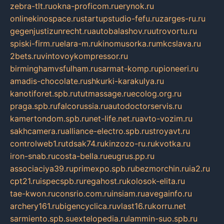
zebra-tlt.ru
okna-proficom.ru
erynok.ru
onlinekinospace.ru
startupstudio-fefu.ru
zarges-ru.ru
gegenjustizunrecht.ru
autobalashov.ru
utrovortu.ru
spiski-firm.ru
elara-m.ru
kinomusorka.ru
mkcslava.ru
2bets.ru
vintovoykompressor.ru
birminghamvsfulham.ru
sarmat-komp.ru
pioneeri.ru
amadis-chocolate.ru
shkurki-karakulya.ru
kanotiforet.spb.ru
tutmassage.ru
ecolog.org.ru
praga.spb.ru
falcorussia.ru
autodoctorservis.ru
kamertondom.spb.ru
net-life.net.ru
avto-vozim.ru
sakhcamera.ru
alliance-electro.spb.ru
stroyavt.ru
controlweb1.ru
tdsak74.ru
kinzozo-ru.ru
kvotka.ru
iron-snab.ru
costa-bella.ru
eugrus.pp.ru
associaciya39.ru
primexpo.spb.ru
bezmorchin.ru
ia2.ru
cpt21.ru
ispecspb.ru
regahost.ru
kolosok-elita.ru
tae-kwon.ru
consrio.com.ru
insiam.ru
avegainfo.ru
archery161.ru
bigencyclica.ru
vlast16.ru
korru.net
sarmiento.spb.su
extelopedia.ru
lammin-suo.spb.ru