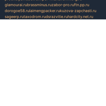
glamourai.ru
brassminus.ru
zabor-pro.ru
ftn.pp.ru
dorogoe58.ru
laimengpacker.ru
kuzova-zapchasti.ru
sageerp.ru
taxodrom.ru
dsrazvitie.ru
hardcity.net.ru
ratinghomegames.ru
topservice25.ru
gubernyan.ru
gtglasslined.ru
ii4.ru
tssport.spb.ru
andorra24.com
blackwallstreet.ru
oboimos.ru
optim-doors.com.ru
ikuch.ru
nycr.org.ru
npa21.ru
vremya-ch.spb.ru
desert000.ru
ivtorgi.ru
ifiori.ru
catalog-statei.ru
dcv.org.ru
spetsmaster174.ru
ipkameryhiseeu.ru
dum26.ru
ruspol.spb.ru
fr-opendp.ru
kam-solnyshko.ru
cheyenne-arapaho.ru
sevzapmetal.spb.ru
ted-lapidus.spb.ru
parasite-eliminator.ru
sigma-complete.ru
modernworld.ru
dama-moda.ru
eholot-group.ru
sk-nvkz.ru
DRONGOLD.RU
democratia2.ru
i-farmer.ru
mass-sport.org
jablonex.spb.ru
bookmess.ru
linkword.ru
refineua.com.ru
cs-spec.net.ru
altay-mebel.ru
DNK-THEATRE.RU
mechaniks.spb.ru
ipcamtechage.ru