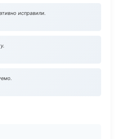
ативно исправили.
у.
уемо.