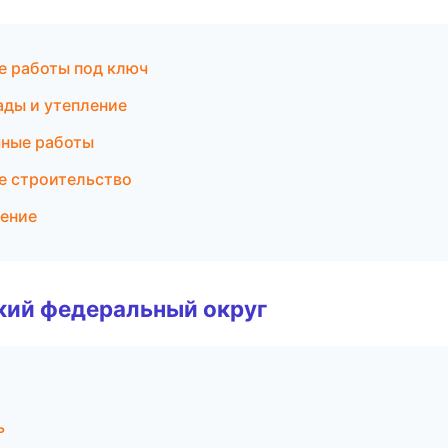
е работы под ключ
ды и утепление
чные работы
е строительство
ление
ский федеральный округ
ь