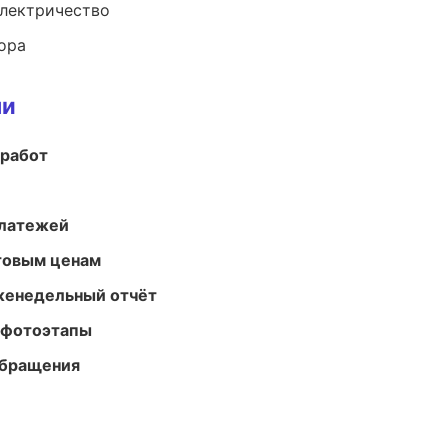
электричество
ора
ми
 работ
платежей
птовым ценам
женедельный отчёт
 фотоэтапы
обращения