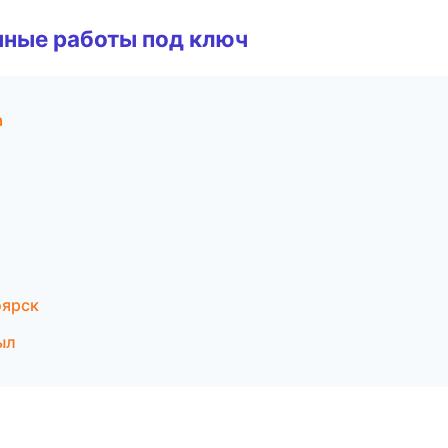
чные работы под ключ
а
оярск
ыл