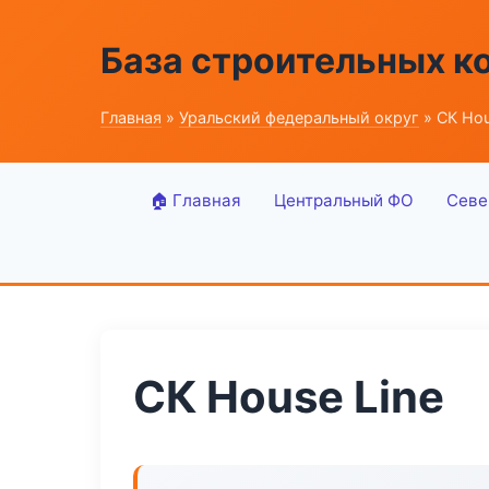
База строительных к
Главная
»
Уральский федеральный округ
» СК Hou
🏠 Главная
Центральный ФО
Севе
СК House Line