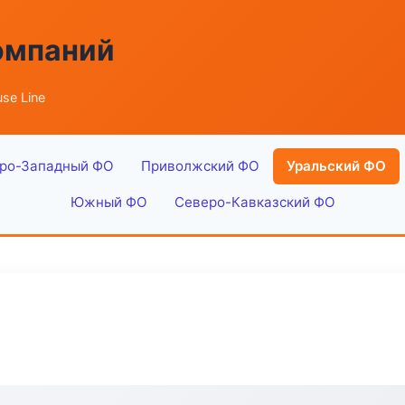
омпаний
se Line
ро-Западный ФО
Приволжский ФО
Уральский ФО
Южный ФО
Северо-Кавказский ФО