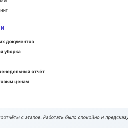
емы
динг
ми
их документов
ая уборка
женедельный отчёт
птовым ценам
оотчёты с этапов. Работать было спокойно и предсказ