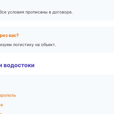
Все условия прописаны в договоре.
рез вас?
изуем логистику на объект.
и водостоки
врополь
ра