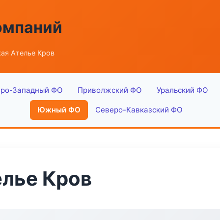
омпаний
ая Ателье Кров
ро-Западный ФО
Приволжский ФО
Уральский ФО
Южный ФО
Северо-Кавказский ФО
елье Кров