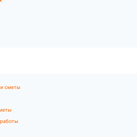
ж
 и сметы
сметы
 работы