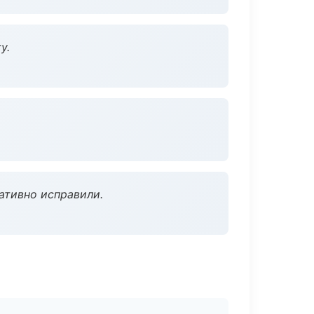
у.
ативно исправили.