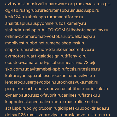
avtoyurist-moskva1.ru
hardware.org.ru
схема-авто.рф
dg-lab.ru
angrup.ru
recruiter.spb.ru
music8.spb.ru
krsk124.ru
kubok.spb.ru
romanofforex.ru
analitikaplus.ru
spyonline.ru
zosikamery.ru
sloboda-ural.pp.ru
AUTO-COM.SU
hohota.net
alimy.ru
online-z.com
aromat-vostoka.ru
otdelkaexp.ru
mobilvest.ru
bbd.net.ru
mebelshop.msk.ru
smp-forum.ru
bastion-td.ru
kosmoscreative.ru
avrmotors.ru
art-galadesign.ru
tiffany-c.ru
ecostep-samara.ru
d-p.spb.ru
галактика73.рф
sko.com.ru
davitamebel-spb.ru
fotsis.ru
tesiaes.ru
kokoroyari.spb.ru
blesna-kazan.ru
mossilver.ru
lenderoq.ru
sergeydobrin.ru
tochkazvuka.msk.ru
people-of-art.ru
bezzubova.ru
clubtibet.ru
orior-aks.ru
dynamoauto.ru
szk-favorit.ru
carlines.ru
flatnsk.ru
kingbolenskaner.ru
alex-motor.ru
astroline.net.ru
act1.spb.ru
polyglot.com.ru
gidlipetsk.ru
ooo-driada.ru
detsad125.ru
mir-zdoroviya.ru
bruslanovo.ru
siterem.ru