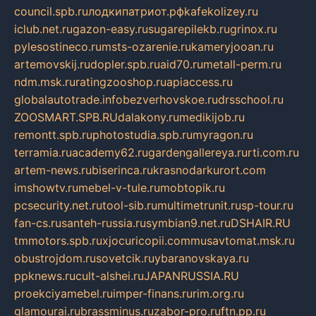
council.spb.ru
лодкипатриот.рф
kafekolizey.ru
iclub.net.ru
gazon-easy.ru
sugarepilekb.ru
grinox.ru
pylesostineco.ru
msts-ozarenie.ru
kameryjooan.ru
artemovskij.ru
dopler.spb.ru
aid70.ru
metall-perm.ru
ndm.msk.ru
ratingzooshop.ru
apiaccess.ru
globalautotrade.info
bezverhovskoe.ru
drsschool.ru
ZOOSMART.SPB.RU
dalakony.ru
medikijob.ru
remontt.spb.ru
photostudia.spb.ru
myragon.ru
terramia.ru
academy62.ru
gardengallereya.ru
rti.com.ru
artem-news.ru
biserinca.ru
krasnodarkurort.com
imshowtv.ru
mebel-v-tule.ru
mobtopik.ru
pcsecurity.net.ru
tool-sib.ru
multimetrunit.ru
sp-tour.ru
fan-cs.ru
santeh-russia.ru
symbian9.net.ru
DSHAIR.RU
tmmotors.spb.ru
xjocuricopii.com
musavtomat.msk.ru
obustrojdom.ru
sovetcik.ru
ybaranovskaya.ru
ppknews.ru
cult-alshei.ru
JAPANRUSSIA.RU
proekciyamebel.ru
imper-finans.ru
rim.org.ru
glamourai.ru
brassminus.ru
zabor-pro.ru
ftn.pp.ru