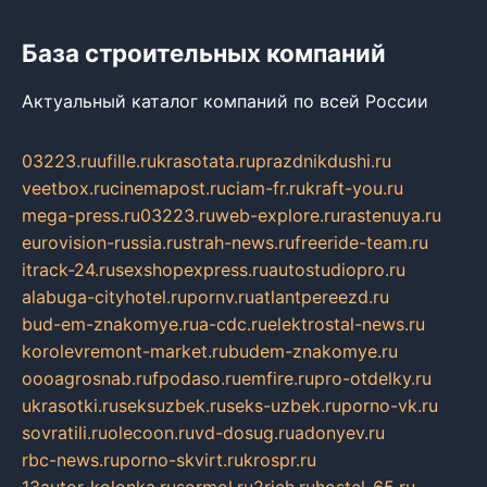
База строительных компаний
Актуальный каталог компаний по всей России
03223.ru
ufille.ru
krasotata.ru
prazdnikdushi.ru
veetbox.ru
cinemapost.ru
ciam-fr.ru
kraft-you.ru
mega-press.ru
03223.ru
web-explore.ru
rastenuya.ru
eurovision-russia.ru
strah-news.ru
freeride-team.ru
itrack-24.ru
sexshopexpress.ru
autostudiopro.ru
alabuga-cityhotel.ru
pornv.ru
atlantpereezd.ru
bud-em-znakomye.ru
a-cdc.ru
elektrostal-news.ru
korolevremont-market.ru
budem-znakomye.ru
oooagrosnab.ru
fpodaso.ru
emfire.ru
pro-otdelky.ru
ukrasotki.ru
seksuzbek.ru
seks-uzbek.ru
porno-vk.ru
sovratili.ru
olecoon.ru
vd-dosug.ru
adonyev.ru
rbc-news.ru
porno-skvirt.ru
krospr.ru
13autor-kolonka.ru
sormol.ru
2rich.ru
hostel-65.ru