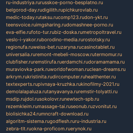
ru-industriya.ru
russkoe-porno-besplatno.ru
belgorod-day.ru
digilith.ru
pichkurovlab.ru
medic-today.ru
taksu.ru
comp123.ru
don-ykt.ru
teensvoice.ru
imgsharing.ru
domashnee-porno.ru
eva-elfie.ru
foto-tur.ru
biz-doska.ru
metropoltravel.ru
veslo-i-yakor.ru
borodino-media.ru
rostotsky.ru
regionufa.ru
weiss-bet.ru
zaryna.ru
casinotablet.ru
universalia.ru
remont-mebeli-moscow.ru
termomur.ru
clubfisher.ru
remstirufa.ru
erdamchi.ru
doramamama.ru
muraviovka-park.ru
worldofwoman.ru
clean-dreams.ru
arkrym.ru
kristinita.ru
dircomputer.ru
healthenter.ru
textexperts.ru
pivnaya-kruzhka.ru
kinofilmy-2021.ru
demolalapaluza.ru
tanyavanya.ru
remstir-tolyatti.ru
msdip.ru
jdol.ru
sokolovr.ru
newtech-spb.ru
rezemkleim.ru
massage-tai.ru
seonub.ru
zvonitut.ru
biolisichka24.ru
mncraft-download.ru
algoritm-sistema.ru
godflesh.ru
ru-industria.ru
zebra-tlt.ru
okna-proficom.ru
erynok.ru