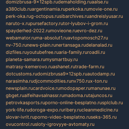
domizbrusa-9x12spb.ru
demaholding.ru
aalse.ru
a380club.ru
argentinamia.ru
perkoka.ru
movie-one.ru
perk-oka.ru
g-octopus.ru
sibarchives.ru
andreislyusar.ru
naruto-x.ru
pursefactory.ru
tor-lyubov-i-grom.ru
spayderhed-2022.ru
movieone.ru
evro-dez.ru
webamator.ru
ma-absolut1.ru
avtopomosch27.ru
nv-750.ru
news-plain.ru
nertansaga.ru
delanalad.ru
dizfiles.ru
youtubefree.ru
aria-family.ru
roadli.ru
planeta-samara.ru
mysmartbuy.ru
matrasy-kemerovo.ru
ashanet.ru
trade-farm.ru
dotcustoms.ru
domizbrusa9x12spb.ru
autodamp.ru
narasimha.ru
djcommodities.ru
nv750.ru
x-ton.ru
newsplain.ru
cardvoice.ru
modopaper.ru
manunae.ru
gbget.ru
alfeihavsalnassr.ru
madoma.ru
tajuncos.ru
petrovkasports.ru
porno-online-besplatno.ru
splclub.ru
york-life.ru
doroga-expo.ru
ribery.ru
cleanmedicine.ru
slovar-ivrit.ru
porno-video-besplatno.ru
seks-365.ru
ovucontrol.ru
sloty-igrovyye-avtomaty.ru