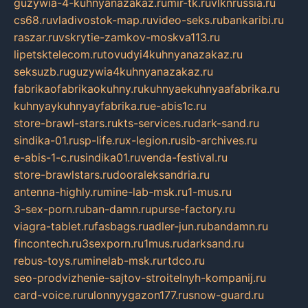
guzywia-4-kuhnyanazakaz.ru
mir-tk.ru
vlknrussia.ru
cs68.ru
vladivostok-map.ru
video-seks.ru
bankaribi.ru
raszar.ru
vskrytie-zamkov-moskva113.ru
lipetsktelecom.ru
tovudyi4kuhnyanazakaz.ru
seksuzb.ru
guzywia4kuhnyanazakaz.ru
fabrikaofabrikaokuhny.ru
kuhnyaekuhnyaafabrika.ru
kuhnyaykuhnyayfabrika.ru
e-abis1c.ru
store-brawl-stars.ru
kts-services.ru
dark-sand.ru
sindika-01.ru
sp-life.ru
x-legion.ru
sib-archives.ru
e-abis-1-c.ru
sindika01.ru
venda-festival.ru
store-brawlstars.ru
dooraleksandria.ru
antenna-highly.ru
mine-lab-msk.ru
1-mus.ru
3-sex-porn.ru
ban-damn.ru
purse-factory.ru
viagra-tablet.ru
fasbags.ru
adler-jun.ru
bandamn.ru
fincontech.ru
3sexporn.ru
1mus.ru
darksand.ru
rebus-toys.ru
minelab-msk.ru
rtdco.ru
seo-prodvizhenie-sajtov-stroitelnyh-kompanij.ru
card-voice.ru
rulonnyygazon177.ru
snow-guard.ru