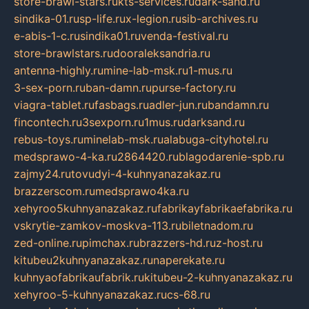
store-brawl-stars.ru
kts-services.ru
dark-sand.ru
sindika-01.ru
sp-life.ru
x-legion.ru
sib-archives.ru
e-abis-1-c.ru
sindika01.ru
venda-festival.ru
store-brawlstars.ru
dooraleksandria.ru
antenna-highly.ru
mine-lab-msk.ru
1-mus.ru
3-sex-porn.ru
ban-damn.ru
purse-factory.ru
viagra-tablet.ru
fasbags.ru
adler-jun.ru
bandamn.ru
fincontech.ru
3sexporn.ru
1mus.ru
darksand.ru
rebus-toys.ru
minelab-msk.ru
alabuga-cityhotel.ru
medsprawo-4-ka.ru
2864420.ru
blagodarenie-spb.ru
zajmy24.ru
tovudyi-4-kuhnyanazakaz.ru
brazzerscom.ru
medsprawo4ka.ru
xehyroo5kuhnyanazakaz.ru
fabrikayfabrikaefabrika.ru
vskrytie-zamkov-moskva-113.ru
biletnadom.ru
zed-online.ru
pimchax.ru
brazzers-hd.ru
z-host.ru
kitubeu2kuhnyanazakaz.ru
naperekate.ru
kuhnyaofabrikaufabrik.ru
kitubeu-2-kuhnyanazakaz.ru
xehyroo-5-kuhnyanazakaz.ru
cs-68.ru