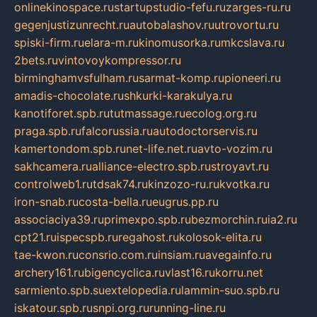
onlinekinospace.ru
startupstudio-fefu.ru
zarges-ru.ru
gegenjustizunrecht.ru
autobalashov.ru
utrovortu.ru
spiski-firm.ru
elara-m.ru
kinomusorka.ru
mkcslava.ru
2bets.ru
vintovoykompressor.ru
birminghamvsfulham.ru
sarmat-komp.ru
pioneeri.ru
amadis-chocolate.ru
shkurki-karakulya.ru
kanotiforet.spb.ru
tutmassage.ru
ecolog.org.ru
praga.spb.ru
falcorussia.ru
autodoctorservis.ru
kamertondom.spb.ru
net-life.net.ru
avto-vozim.ru
sakhcamera.ru
alliance-electro.spb.ru
stroyavt.ru
controlweb1.ru
tdsak74.ru
kinzozo-ru.ru
kvotka.ru
iron-snab.ru
costa-bella.ru
eugrus.pp.ru
associaciya39.ru
primexpo.spb.ru
bezmorchin.ru
ia2.ru
cpt21.ru
ispecspb.ru
regahost.ru
kolosok-elita.ru
tae-kwon.ru
consrio.com.ru
insiam.ru
avegainfo.ru
archery161.ru
bigencyclica.ru
vlast16.ru
korru.net
sarmiento.spb.su
extelopedia.ru
lammin-suo.spb.ru
iskatour.spb.ru
snpi.org.ru
running-line.ru