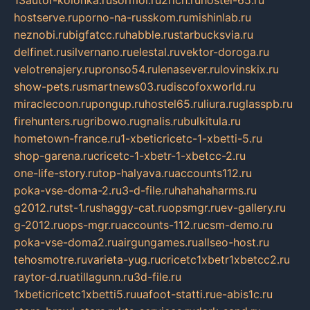
hostserve.ru
porno-na-russkom.ru
mishinlab.ru
neznobi.ru
bigfatcc.ru
habble.ru
starbucksvia.ru
delfinet.ru
silvernano.ru
elestal.ru
vektor-doroga.ru
velotrenajery.ru
pronso54.ru
lenasever.ru
lovinskix.ru
show-pets.ru
smartnews03.ru
discofoxworld.ru
miraclecoon.ru
pongup.ru
hostel65.ru
liura.ru
glasspb.ru
firehunters.ru
gribowo.ru
gnalis.ru
bulkitula.ru
hometown-france.ru
1-xbeticricetc-1-xbetti-5.ru
shop-garena.ru
cricetc-1-xbetr-1-xbetcc-2.ru
one-life-story.ru
top-halyava.ru
accounts112.ru
poka-vse-doma-2.ru
3-d-file.ru
hahahaharms.ru
g2012.ru
tst-1.ru
shaggy-cat.ru
opsmgr.ru
ev-gallery.ru
g-2012.ru
ops-mgr.ru
accounts-112.ru
csm-demo.ru
poka-vse-doma2.ru
airgungames.ru
allseo-host.ru
tehosmotre.ru
varieta-yug.ru
cricetc1xbetr1xbetcc2.ru
raytor-d.ru
atillagunn.ru
3d-file.ru
1xbeticricetc1xbetti5.ru
uafoot-statti.ru
e-abis1c.ru