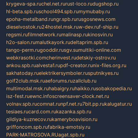
krygeva-spa.ru
chel.net.ru
rust-loco.ru
dugshop.ru
hl-beta.spb.ru
school494.spb.ru
mymubaby.ru
epoha-metalband.ru
ngr.spb.ru
rusgosnews.com
dieselvostok.ru
24hostel.msk.ru
w-dev.ru
f-ship.ru
regsmi.ru
filmnetwork.ru
malinasp.ru
kinosvin.ru
h2o-salon.ru
malutkayork.ru
deltaprim.spb.ru
tango-perm.ru
gooddir.ru
sgv.su
multiki-online.com
webkrasotki.com
cherinvest.ru
detskiy-ostrov.ru
ankou.spb.ru
alvesta1.ru
pdf-creator.ru
nix-files.org.ru
sakhatoday.ru
elektrikersymboler.ru
sputnikyes.ru
golf2club.msk.ru
aeforums.ru
zallclub.ru
multimodal.msk.ru
habaigry.ru
haikko.ru
sobakopedia.ru
isz-fest.ru
ewnc.info
screensaver-clock.net.ru
volnav.spb.ru
comnat.ru
npf.net.ru
7bit.pp.ru
kalugatur.ru
tesiaes.ru
card.com.ru
kazanka.spb.ru
gildiya-kuznecov.ru
kameryboavision.ru
griffoncom.spb.ru
fabrika-emotsiy.ru
PARK-MATROSOVA.RU
agat.spb.ru