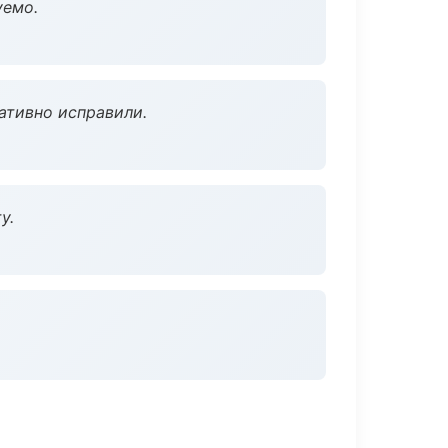
уемо.
ативно исправили.
у.