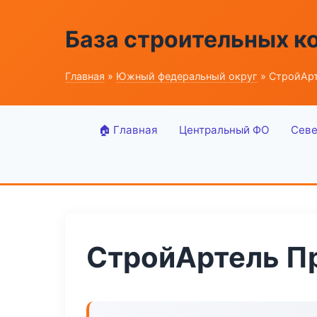
База строительных к
Главная
»
Южный федеральный округ
» СтройАрт
🏠 Главная
Центральный ФО
Севе
СтройАртель П