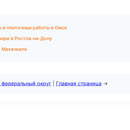
 и плиточные работы в Омск
вери в Ростов-на-Дону
в Махачкала
 федеральный округ
|
Главная страница
→