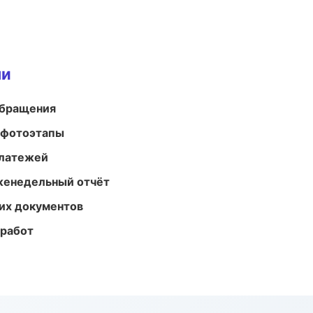
ми
обращения
 фотоэтапы
платежей
женедельный отчёт
их документов
 работ