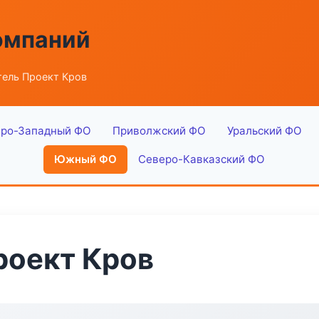
омпаний
ель Проект Кров
ро-Западный ФО
Приволжский ФО
Уральский ФО
Южный ФО
Северо-Кавказский ФО
роект Кров