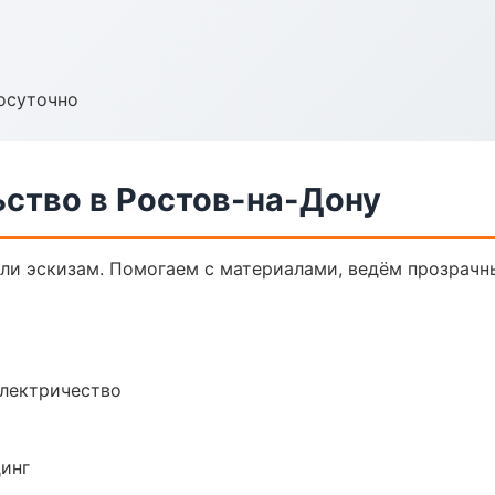
осуточно
ьство в Ростов-на-Дону
или эскизам. Помогаем с материалами, ведём прозрачн
электричество
динг