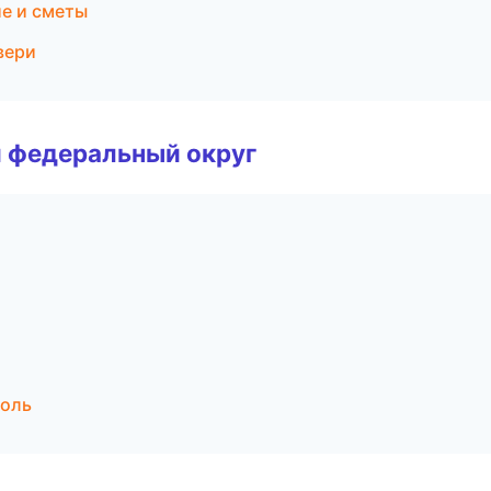
е и сметы
вери
 федеральный округ
поль