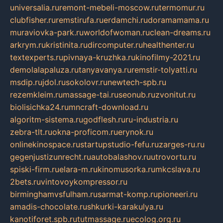
universalia.ru
remont-mebeli-moscow.ru
termomur.ru
clubfisher.ru
remstirufa.ru
erdamchi.ru
doramamama.ru
muraviovka-park.ru
worldofwoman.ru
clean-dreams.ru
arkrym.ru
kristinita.ru
dircomputer.ru
healthenter.ru
textexperts.ru
pivnaya-kruzhka.ru
kinofilmy-2021.ru
demolalapaluza.ru
tanyavanya.ru
remstir-tolyatti.ru
msdip.ru
jdol.ru
sokolovr.ru
newtech-spb.ru
rezemkleim.ru
massage-tai.ru
seonub.ru
zvonitut.ru
biolisichka24.ru
mncraft-download.ru
algoritm-sistema.ru
godflesh.ru
ru-industria.ru
zebra-tlt.ru
okna-proficom.ru
erynok.ru
onlinekinospace.ru
startupstudio-fefu.ru
zarges-ru.ru
gegenjustizunrecht.ru
autobalashov.ru
utrovortu.ru
spiski-firm.ru
elara-m.ru
kinomusorka.ru
mkcslava.ru
2bets.ru
vintovoykompressor.ru
birminghamvsfulham.ru
sarmat-komp.ru
pioneeri.ru
amadis-chocolate.ru
shkurki-karakulya.ru
kanotiforet.spb.ru
tutmassage.ru
ecolog.org.ru