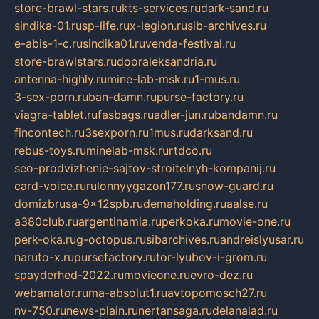
store-brawl-stars.ru
kts-services.ru
dark-sand.ru
sindika-01.ru
sp-life.ru
x-legion.ru
sib-archives.ru
e-abis-1-c.ru
sindika01.ru
venda-festival.ru
store-brawlstars.ru
dooraleksandria.ru
antenna-highly.ru
mine-lab-msk.ru
1-mus.ru
3-sex-porn.ru
ban-damn.ru
purse-factory.ru
viagra-tablet.ru
fasbags.ru
adler-jun.ru
bandamn.ru
fincontech.ru
3sexporn.ru
1mus.ru
darksand.ru
rebus-toys.ru
minelab-msk.ru
rtdco.ru
seo-prodvizhenie-sajtov-stroitelnyh-kompanij.ru
card-voice.ru
rulonnyygazon177.ru
snow-guard.ru
domizbrusa-9x12spb.ru
demaholding.ru
aalse.ru
a380club.ru
argentinamia.ru
perkoka.ru
movie-one.ru
perk-oka.ru
g-octopus.ru
sibarchives.ru
andreislyusar.ru
naruto-x.ru
pursefactory.ru
tor-lyubov-i-grom.ru
spayderhed-2022.ru
movieone.ru
evro-dez.ru
webamator.ru
ma-absolut1.ru
avtopomosch27.ru
nv-750.ru
news-plain.ru
nertansaga.ru
delanalad.ru