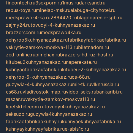
fincontech.ru
3sexporn.ru
1mus.ru
darksand.ru
rebus-toys.ru
minelab-msk.ru
alabuga-cityhotel.ru
medsprawo-4-ka.ru
2864420.ru
blagodarenie-spb.ru
zajmy24.ru
tovudyi-4-kuhnyanazakaz.ru
brazzerscom.ru
medsprawo4ka.ru
xehyroo5kuhnyanazakaz.ru
fabrikayfabrikaefabrika.ru
vskrytie-zamkov-moskva-113.ru
biletnadom.ru
zed-online.ru
pimchax.ru
brazzers-hd.ru
z-host.ru
kitubeu2kuhnyanazakaz.ru
naperekate.ru
kuhnyaofabrikaufabrik.ru
kitubeu-2-kuhnyanazakaz.ru
xehyroo-5-kuhnyanazakaz.ru
cs-68.ru
guzywia-4-kuhnyanazakaz.ru
mir-tk.ru
vlknrussia.ru
cs68.ru
vladivostok-map.ru
video-seks.ru
bankaribi.ru
raszar.ru
vskrytie-zamkov-moskva113.ru
lipetsktelecom.ru
tovudyi4kuhnyanazakaz.ru
seksuzb.ru
guzywia4kuhnyanazakaz.ru
fabrikaofabrikaokuhny.ru
kuhnyaekuhnyaafabrika.ru
kuhnyaykuhnyayfabrika.ru
e-abis1c.ru