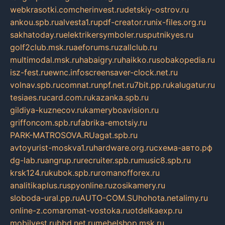
webkrasotki.com
cherinvest.ru
detskiy-ostrov.ru
ankou.spb.ru
alvesta1.ru
pdf-creator.ru
nix-files.org.ru
sakhatoday.ru
elektrikersymboler.ru
sputnikyes.ru
golf2club.msk.ru
aeforums.ru
zallclub.ru
multimodal.msk.ru
habaigry.ru
haikko.ru
sobakopedia.ru
isz-fest.ru
ewnc.info
screensaver-clock.net.ru
volnav.spb.ru
comnat.ru
npf.net.ru
7bit.pp.ru
kalugatur.ru
tesiaes.ru
card.com.ru
kazanka.spb.ru
gildiya-kuznecov.ru
kameryboavision.ru
griffoncom.spb.ru
fabrika-emotsiy.ru
PARK-MATROSOVA.RU
agat.spb.ru
avtoyurist-moskva1.ru
hardware.org.ru
схема-авто.рф
dg-lab.ru
angrup.ru
recruiter.spb.ru
music8.spb.ru
krsk124.ru
kubok.spb.ru
romanofforex.ru
analitikaplus.ru
spyonline.ru
zosikamery.ru
sloboda-ural.pp.ru
AUTO-COM.SU
hohota.net
alimy.ru
online-z.com
aromat-vostoka.ru
otdelkaexp.ru
mobilvest.ru
bbd.net.ru
mebelshop.msk.ru