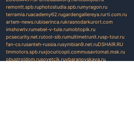
remontt.spb.ru
photostudia.spb.ru
myragon.ru
terramia.ru
academy62.ru
gardengallereya.ru
rti.com.ru
artem-news.ru
biserinca.ru
krasnodarkurort.com
imshowtv.ru
mebel-v-tule.ru
mobtopik.ru
pcsecurity.net.ru
tool-sib.ru
multimetrunit.ru
sp-tour.ru
fan-cs.ru
santeh-russia.ru
symbian9.net.ru
DSHAIR.RU
tmmotors.spb.ru
xjocuricopii.com
musavtomat.msk.ru
obustrojdom.ru
sovetcik.ru
ybaranovskaya.ru
ppknews.ru
cult-alshei.ru
JAPANRUSSIA.RU
proekciyamebel.ru
imper-finans.ru
rim.org.ru
glamourai.ru
brassminus.ru
zabor-pro.ru
ftn.pp.ru
dorogoe58.ru
laimengpacker.ru
kuzova-zapchasti.ru
sageerp.ru
taxodrom.ru
dsrazvitie.ru
hardcity.net.ru
ratinghomegames.ru
topservice25.ru
gubernyan.ru
gtglasslined.ru
ii4.ru
tssport.spb.ru
andorra24.com
blackwallstreet.ru
oboimos.ru
optim-doors.com.ru
ikuch.ru
nycr.org.ru
npa21.ru
vremya-ch.spb.ru
desert000.ru
ivtorgi.ru
ifiori.ru
catalog-statei.ru