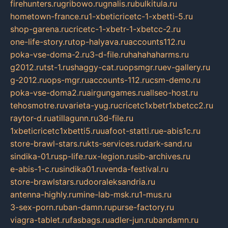
firehunters.ru
gribowo.ru
gnalis.ru
bulkitula.ru
hometown-france.ru
1-xbeticricetc-1-xbetti-5.ru
shop-garena.ru
cricetc-1-xbetr-1-xbetcc-2.ru
one-life-story.ru
top-halyava.ru
accounts112.ru
poka-vse-doma-2.ru
3-d-file.ru
hahahaharms.ru
g2012.ru
tst-1.ru
shaggy-cat.ru
opsmgr.ru
ev-gallery.ru
g-2012.ru
ops-mgr.ru
accounts-112.ru
csm-demo.ru
poka-vse-doma2.ru
airgungames.ru
allseo-host.ru
tehosmotre.ru
varieta-yug.ru
cricetc1xbetr1xbetcc2.ru
raytor-d.ru
atillagunn.ru
3d-file.ru
1xbeticricetc1xbetti5.ru
uafoot-statti.ru
e-abis1c.ru
store-brawl-stars.ru
kts-services.ru
dark-sand.ru
sindika-01.ru
sp-life.ru
x-legion.ru
sib-archives.ru
e-abis-1-c.ru
sindika01.ru
venda-festival.ru
store-brawlstars.ru
dooraleksandria.ru
antenna-highly.ru
mine-lab-msk.ru
1-mus.ru
3-sex-porn.ru
ban-damn.ru
purse-factory.ru
viagra-tablet.ru
fasbags.ru
adler-jun.ru
bandamn.ru