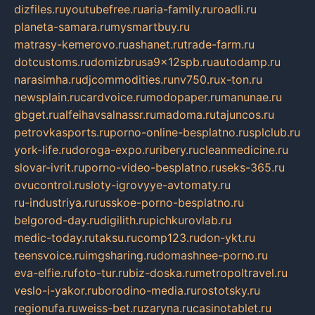
dizfiles.ru
youtubefree.ru
aria-family.ru
roadli.ru
planeta-samara.ru
mysmartbuy.ru
matrasy-kemerovo.ru
ashanet.ru
trade-farm.ru
dotcustoms.ru
domizbrusa9x12spb.ru
autodamp.ru
narasimha.ru
djcommodities.ru
nv750.ru
x-ton.ru
newsplain.ru
cardvoice.ru
modopaper.ru
manunae.ru
gbget.ru
alfeihavsalnassr.ru
madoma.ru
tajuncos.ru
petrovkasports.ru
porno-online-besplatno.ru
splclub.ru
york-life.ru
doroga-expo.ru
ribery.ru
cleanmedicine.ru
slovar-ivrit.ru
porno-video-besplatno.ru
seks-365.ru
ovucontrol.ru
sloty-igrovyye-avtomaty.ru
ru-industriya.ru
russkoe-porno-besplatno.ru
belgorod-day.ru
digilith.ru
pichkurovlab.ru
medic-today.ru
taksu.ru
comp123.ru
don-ykt.ru
teensvoice.ru
imgsharing.ru
domashnee-porno.ru
eva-elfie.ru
foto-tur.ru
biz-doska.ru
metropoltravel.ru
veslo-i-yakor.ru
borodino-media.ru
rostotsky.ru
regionufa.ru
weiss-bet.ru
zaryna.ru
casinotablet.ru