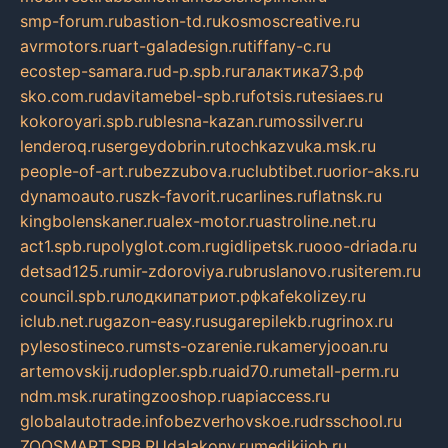
smp-forum.ru
bastion-td.ru
kosmoscreative.ru
avrmotors.ru
art-galadesign.ru
tiffany-c.ru
ecostep-samara.ru
d-p.spb.ru
галактика73.рф
sko.com.ru
davitamebel-spb.ru
fotsis.ru
tesiaes.ru
kokoroyari.spb.ru
blesna-kazan.ru
mossilver.ru
lenderoq.ru
sergeydobrin.ru
tochkazvuka.msk.ru
people-of-art.ru
bezzubova.ru
clubtibet.ru
orior-aks.ru
dynamoauto.ru
szk-favorit.ru
carlines.ru
flatnsk.ru
kingbolenskaner.ru
alex-motor.ru
astroline.net.ru
act1.spb.ru
polyglot.com.ru
gidlipetsk.ru
ooo-driada.ru
detsad125.ru
mir-zdoroviya.ru
bruslanovo.ru
siterem.ru
council.spb.ru
лодкипатриот.рф
kafekolizey.ru
iclub.net.ru
gazon-easy.ru
sugarepilekb.ru
grinox.ru
pylesostineco.ru
msts-ozarenie.ru
kameryjooan.ru
artemovskij.ru
dopler.spb.ru
aid70.ru
metall-perm.ru
ndm.msk.ru
ratingzooshop.ru
apiaccess.ru
globalautotrade.info
bezverhovskoe.ru
drsschool.ru
ZOOSMART.SPB.RU
dalakony.ru
medikijob.ru