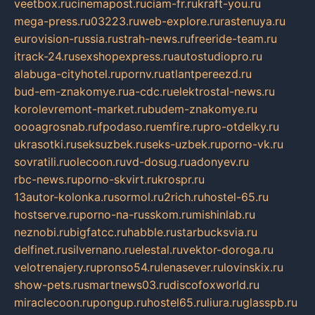
veetbox.ru
cinemapost.ru
ciam-fr.ru
kraft-you.ru
mega-press.ru
03223.ru
web-explore.ru
rastenuya.ru
eurovision-russia.ru
strah-news.ru
freeride-team.ru
itrack-24.ru
sexshopexpress.ru
autostudiopro.ru
alabuga-cityhotel.ru
pornv.ru
atlantpereezd.ru
bud-em-znakomye.ru
a-cdc.ru
elektrostal-news.ru
korolevremont-market.ru
budem-znakomye.ru
oooagrosnab.ru
fpodaso.ru
emfire.ru
pro-otdelky.ru
ukrasotki.ru
seksuzbek.ru
seks-uzbek.ru
porno-vk.ru
sovratili.ru
olecoon.ru
vd-dosug.ru
adonyev.ru
rbc-news.ru
porno-skvirt.ru
krospr.ru
13autor-kolonka.ru
sormol.ru
2rich.ru
hostel-65.ru
hostserve.ru
porno-na-russkom.ru
mishinlab.ru
neznobi.ru
bigfatcc.ru
habble.ru
starbucksvia.ru
delfinet.ru
silvernano.ru
elestal.ru
vektor-doroga.ru
velotrenajery.ru
pronso54.ru
lenasever.ru
lovinskix.ru
show-pets.ru
smartnews03.ru
discofoxworld.ru
miraclecoon.ru
pongup.ru
hostel65.ru
liura.ru
glasspb.ru