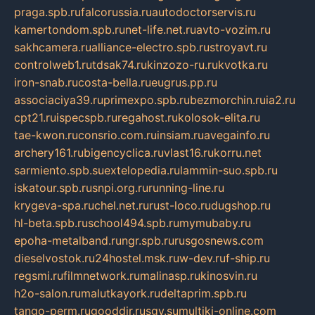
praga.spb.ru
falcorussia.ru
autodoctorservis.ru
kamertondom.spb.ru
net-life.net.ru
avto-vozim.ru
sakhcamera.ru
alliance-electro.spb.ru
stroyavt.ru
controlweb1.ru
tdsak74.ru
kinzozo-ru.ru
kvotka.ru
iron-snab.ru
costa-bella.ru
eugrus.pp.ru
associaciya39.ru
primexpo.spb.ru
bezmorchin.ru
ia2.ru
cpt21.ru
ispecspb.ru
regahost.ru
kolosok-elita.ru
tae-kwon.ru
consrio.com.ru
insiam.ru
avegainfo.ru
archery161.ru
bigencyclica.ru
vlast16.ru
korru.net
sarmiento.spb.su
extelopedia.ru
lammin-suo.spb.ru
iskatour.spb.ru
snpi.org.ru
running-line.ru
krygeva-spa.ru
chel.net.ru
rust-loco.ru
dugshop.ru
hl-beta.spb.ru
school494.spb.ru
mymubaby.ru
epoha-metalband.ru
ngr.spb.ru
rusgosnews.com
dieselvostok.ru
24hostel.msk.ru
w-dev.ru
f-ship.ru
regsmi.ru
filmnetwork.ru
malinasp.ru
kinosvin.ru
h2o-salon.ru
malutkayork.ru
deltaprim.spb.ru
tango-perm.ru
gooddir.ru
sgv.su
multiki-online.com