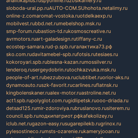
analitikaplus.ru
spyonline.ru
zosikamery.ru
sloboda-ural.pp.ru
AUTO-COM.SU
hohota.net
alimy.ru
online-z.com
aromat-vostoka.ru
otdelkaexp.ru
mobilvest.ru
bbd.net.ru
mebelshop.msk.ru
smp-forum.ru
bastion-td.ru
kosmoscreative.ru
avrmotors.ru
art-galadesign.ru
tiffany-c.ru
ecostep-samara.ru
d-p.spb.ru
галактика73.рф
sko.com.ru
davitamebel-spb.ru
fotsis.ru
tesiaes.ru
kokoroyari.spb.ru
blesna-kazan.ru
mossilver.ru
lenderoq.ru
sergeydobrin.ru
tochkazvuka.msk.ru
people-of-art.ru
bezzubova.ru
clubtibet.ru
orior-aks.ru
dynamoauto.ru
szk-favorit.ru
carlines.ru
flatnsk.ru
kingbolenskaner.ru
alex-motor.ru
astroline.net.ru
act1.spb.ru
polyglot.com.ru
gidlipetsk.ru
ooo-driada.ru
detsad125.ru
mir-zdoroviya.ru
bruslanovo.ru
siterem.ru
council.spb.ru
лодкипатриот.рф
kafekolizey.ru
iclub.net.ru
gazon-easy.ru
sugarepilekb.ru
grinox.ru
pylesostineco.ru
msts-ozarenie.ru
kameryjooan.ru