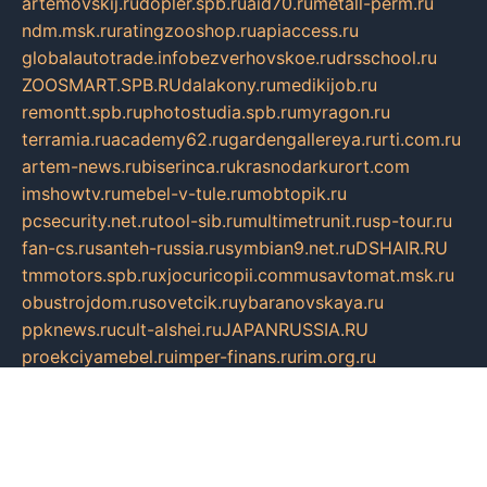
artemovskij.ru
dopler.spb.ru
aid70.ru
metall-perm.ru
ndm.msk.ru
ratingzooshop.ru
apiaccess.ru
globalautotrade.info
bezverhovskoe.ru
drsschool.ru
ZOOSMART.SPB.RU
dalakony.ru
medikijob.ru
remontt.spb.ru
photostudia.spb.ru
myragon.ru
terramia.ru
academy62.ru
gardengallereya.ru
rti.com.ru
artem-news.ru
biserinca.ru
krasnodarkurort.com
imshowtv.ru
mebel-v-tule.ru
mobtopik.ru
pcsecurity.net.ru
tool-sib.ru
multimetrunit.ru
sp-tour.ru
fan-cs.ru
santeh-russia.ru
symbian9.net.ru
DSHAIR.RU
tmmotors.spb.ru
xjocuricopii.com
musavtomat.msk.ru
obustrojdom.ru
sovetcik.ru
ybaranovskaya.ru
ppknews.ru
cult-alshei.ru
JAPANRUSSIA.RU
proekciyamebel.ru
imper-finans.ru
rim.org.ru
glamourai.ru
brassminus.ru
zabor-pro.ru
ftn.pp.ru
dorogoe58.ru
laimengpacker.ru
kuzova-zapchasti.ru
sageerp.ru
taxodrom.ru
dsrazvitie.ru
hardcity.net.ru
ratinghomegames.ru
topservice25.ru
gubernyan.ru