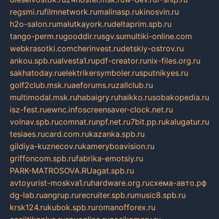
regsmi.ru
filmnetwork.ru
malinasp.ru
kinosvin.ru
h2o-salon.ru
malutkayork.ru
deltaprim.spb.ru
tango-perm.ru
gooddir.ru
sgv.su
multiki-online.com
webkrasotki.com
cherinvest.ru
detskiy-ostrov.ru
ankou.spb.ru
alvesta1.ru
pdf-creator.ru
nix-files.org.ru
sakhatoday.ru
elektrikersymboler.ru
sputnikyes.ru
golf2club.msk.ru
aeforums.ru
zallclub.ru
multimodal.msk.ru
habaigry.ru
haikko.ru
sobakopedia.ru
isz-fest.ru
ewnc.info
screensaver-clock.net.ru
volnav.spb.ru
comnat.ru
npf.net.ru
7bit.pp.ru
kalugatur.ru
tesiaes.ru
card.com.ru
kazanka.spb.ru
gildiya-kuznecov.ru
kameryboavision.ru
griffoncom.spb.ru
fabrika-emotsiy.ru
PARK-MATROSOVA.RU
agat.spb.ru
avtoyurist-moskva1.ru
hardware.org.ru
схема-авто.рф
dg-lab.ru
angrup.ru
recruiter.spb.ru
music8.spb.ru
krsk124.ru
kubok.spb.ru
romanofforex.ru