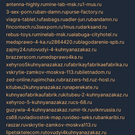
antenna-highly.ru
mine-lab-msk.ru
1-mus.ru
3-sex-porn.ru
ban-damn.ru
purse-factory.ru
viagra-tablet.ru
fasbags.ru
adler-jun.ru
bandamn.ru
fincontech.ru
3sexporn.ru
1mus.ru
darksand.ru
rebus-toys.ru
minelab-msk.ru
alabuga-cityhotel.ru
medsprawo-4-ka.ru
2864420.ru
blagodarenie-spb.ru
zajmy24.ru
tovudyi-4-kuhnyanazakaz.ru
brazzerscom.ru
medsprawo4ka.ru
xehyroo5kuhnyanazakaz.ru
fabrikayfabrikaefabrika.ru
vskrytie-zamkov-moskva-113.ru
biletnadom.ru
zed-online.ru
pimchax.ru
brazzers-hd.ru
z-host.ru
kitubeu2kuhnyanazakaz.ru
naperekate.ru
kuhnyaofabrikaufabrik.ru
kitubeu-2-kuhnyanazakaz.ru
xehyroo-5-kuhnyanazakaz.ru
cs-68.ru
guzywia-4-kuhnyanazakaz.ru
mir-tk.ru
vlknrussia.ru
cs68.ru
vladivostok-map.ru
video-seks.ru
bankaribi.ru
raszar.ru
vskrytie-zamkov-moskva113.ru
lipetsktelecom.ru
tovudyi4kuhnyanazakaz.ru