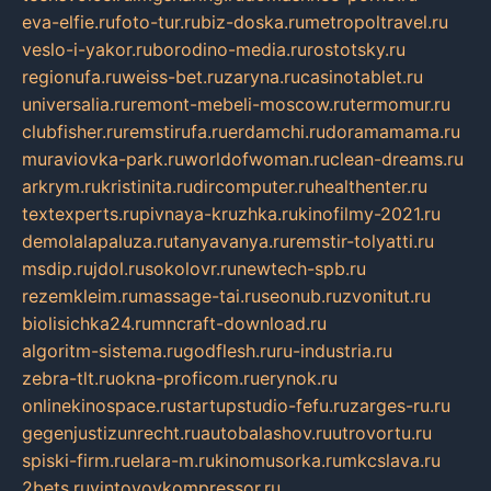
eva-elfie.ru
foto-tur.ru
biz-doska.ru
metropoltravel.ru
veslo-i-yakor.ru
borodino-media.ru
rostotsky.ru
regionufa.ru
weiss-bet.ru
zaryna.ru
casinotablet.ru
universalia.ru
remont-mebeli-moscow.ru
termomur.ru
clubfisher.ru
remstirufa.ru
erdamchi.ru
doramamama.ru
muraviovka-park.ru
worldofwoman.ru
clean-dreams.ru
arkrym.ru
kristinita.ru
dircomputer.ru
healthenter.ru
textexperts.ru
pivnaya-kruzhka.ru
kinofilmy-2021.ru
demolalapaluza.ru
tanyavanya.ru
remstir-tolyatti.ru
msdip.ru
jdol.ru
sokolovr.ru
newtech-spb.ru
rezemkleim.ru
massage-tai.ru
seonub.ru
zvonitut.ru
biolisichka24.ru
mncraft-download.ru
algoritm-sistema.ru
godflesh.ru
ru-industria.ru
zebra-tlt.ru
okna-proficom.ru
erynok.ru
onlinekinospace.ru
startupstudio-fefu.ru
zarges-ru.ru
gegenjustizunrecht.ru
autobalashov.ru
utrovortu.ru
spiski-firm.ru
elara-m.ru
kinomusorka.ru
mkcslava.ru
2bets.ru
vintovoykompressor.ru