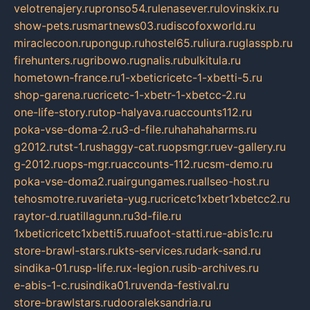
velotrenajery.ru
pronso54.ru
lenasever.ru
lovinskix.ru
show-pets.ru
smartnews03.ru
discofoxworld.ru
miraclecoon.ru
pongup.ru
hostel65.ru
liura.ru
glasspb.ru
firehunters.ru
gribowo.ru
gnalis.ru
bulkitula.ru
hometown-france.ru
1-xbeticricetc-1-xbetti-5.ru
shop-garena.ru
cricetc-1-xbetr-1-xbetcc-2.ru
one-life-story.ru
top-halyava.ru
accounts112.ru
poka-vse-doma-2.ru
3-d-file.ru
hahahaharms.ru
g2012.ru
tst-1.ru
shaggy-cat.ru
opsmgr.ru
ev-gallery.ru
g-2012.ru
ops-mgr.ru
accounts-112.ru
csm-demo.ru
poka-vse-doma2.ru
airgungames.ru
allseo-host.ru
tehosmotre.ru
varieta-yug.ru
cricetc1xbetr1xbetcc2.ru
raytor-d.ru
atillagunn.ru
3d-file.ru
1xbeticricetc1xbetti5.ru
uafoot-statti.ru
e-abis1c.ru
store-brawl-stars.ru
kts-services.ru
dark-sand.ru
sindika-01.ru
sp-life.ru
x-legion.ru
sib-archives.ru
e-abis-1-c.ru
sindika01.ru
venda-festival.ru
store-brawlstars.ru
dooraleksandria.ru