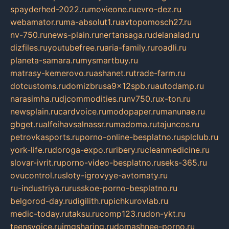
spayderhed-2022.ru
movieone.ru
evro-dez.ru
webamator.ru
ma-absolut1.ru
avtopomosch27.ru
nv-750.ru
news-plain.ru
nertansaga.ru
delanalad.ru
dizfiles.ru
youtubefree.ru
aria-family.ru
roadli.ru
planeta-samara.ru
mysmartbuy.ru
matrasy-kemerovo.ru
ashanet.ru
trade-farm.ru
dotcustoms.ru
domizbrusa9x12spb.ru
autodamp.ru
narasimha.ru
djcommodities.ru
nv750.ru
x-ton.ru
newsplain.ru
cardvoice.ru
modopaper.ru
manunae.ru
gbget.ru
alfeihavsalnassr.ru
madoma.ru
tajuncos.ru
petrovkasports.ru
porno-online-besplatno.ru
splclub.ru
york-life.ru
doroga-expo.ru
ribery.ru
cleanmedicine.ru
slovar-ivrit.ru
porno-video-besplatno.ru
seks-365.ru
ovucontrol.ru
sloty-igrovyye-avtomaty.ru
ru-industriya.ru
russkoe-porno-besplatno.ru
belgorod-day.ru
digilith.ru
pichkurovlab.ru
medic-today.ru
taksu.ru
comp123.ru
don-ykt.ru
teensvoice.ru
imgsharing.ru
domashnee-porno.ru