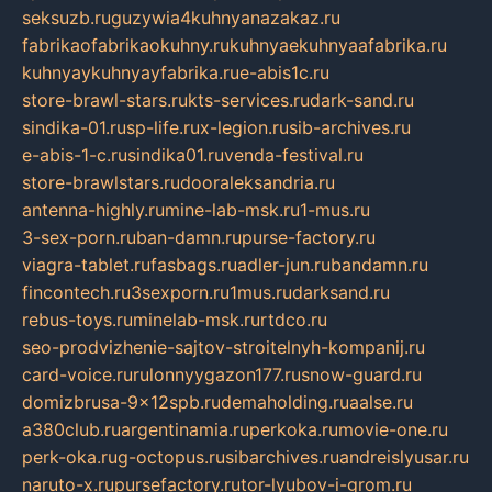
seksuzb.ru
guzywia4kuhnyanazakaz.ru
fabrikaofabrikaokuhny.ru
kuhnyaekuhnyaafabrika.ru
kuhnyaykuhnyayfabrika.ru
e-abis1c.ru
store-brawl-stars.ru
kts-services.ru
dark-sand.ru
sindika-01.ru
sp-life.ru
x-legion.ru
sib-archives.ru
e-abis-1-c.ru
sindika01.ru
venda-festival.ru
store-brawlstars.ru
dooraleksandria.ru
antenna-highly.ru
mine-lab-msk.ru
1-mus.ru
3-sex-porn.ru
ban-damn.ru
purse-factory.ru
viagra-tablet.ru
fasbags.ru
adler-jun.ru
bandamn.ru
fincontech.ru
3sexporn.ru
1mus.ru
darksand.ru
rebus-toys.ru
minelab-msk.ru
rtdco.ru
seo-prodvizhenie-sajtov-stroitelnyh-kompanij.ru
card-voice.ru
rulonnyygazon177.ru
snow-guard.ru
domizbrusa-9x12spb.ru
demaholding.ru
aalse.ru
a380club.ru
argentinamia.ru
perkoka.ru
movie-one.ru
perk-oka.ru
g-octopus.ru
sibarchives.ru
andreislyusar.ru
naruto-x.ru
pursefactory.ru
tor-lyubov-i-grom.ru