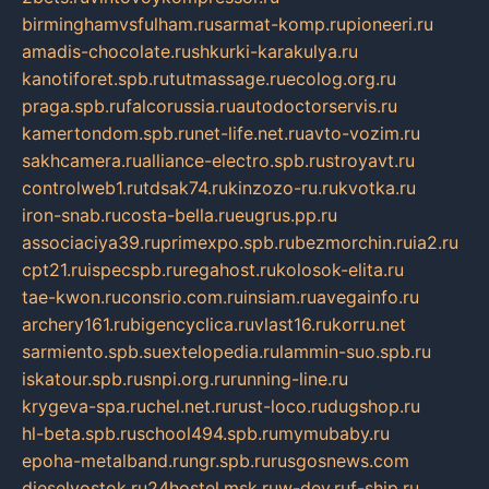
birminghamvsfulham.ru
sarmat-komp.ru
pioneeri.ru
amadis-chocolate.ru
shkurki-karakulya.ru
kanotiforet.spb.ru
tutmassage.ru
ecolog.org.ru
praga.spb.ru
falcorussia.ru
autodoctorservis.ru
kamertondom.spb.ru
net-life.net.ru
avto-vozim.ru
sakhcamera.ru
alliance-electro.spb.ru
stroyavt.ru
controlweb1.ru
tdsak74.ru
kinzozo-ru.ru
kvotka.ru
iron-snab.ru
costa-bella.ru
eugrus.pp.ru
associaciya39.ru
primexpo.spb.ru
bezmorchin.ru
ia2.ru
cpt21.ru
ispecspb.ru
regahost.ru
kolosok-elita.ru
tae-kwon.ru
consrio.com.ru
insiam.ru
avegainfo.ru
archery161.ru
bigencyclica.ru
vlast16.ru
korru.net
sarmiento.spb.su
extelopedia.ru
lammin-suo.spb.ru
iskatour.spb.ru
snpi.org.ru
running-line.ru
krygeva-spa.ru
chel.net.ru
rust-loco.ru
dugshop.ru
hl-beta.spb.ru
school494.spb.ru
mymubaby.ru
epoha-metalband.ru
ngr.spb.ru
rusgosnews.com
dieselvostok.ru
24hostel.msk.ru
w-dev.ru
f-ship.ru