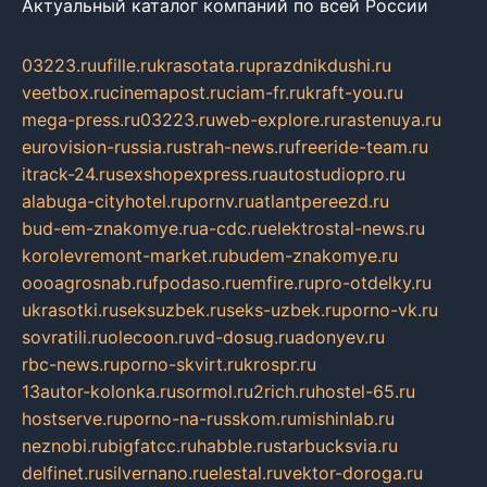
Актуальный каталог компаний по всей России
03223.ru
ufille.ru
krasotata.ru
prazdnikdushi.ru
veetbox.ru
cinemapost.ru
ciam-fr.ru
kraft-you.ru
mega-press.ru
03223.ru
web-explore.ru
rastenuya.ru
eurovision-russia.ru
strah-news.ru
freeride-team.ru
itrack-24.ru
sexshopexpress.ru
autostudiopro.ru
alabuga-cityhotel.ru
pornv.ru
atlantpereezd.ru
bud-em-znakomye.ru
a-cdc.ru
elektrostal-news.ru
korolevremont-market.ru
budem-znakomye.ru
oooagrosnab.ru
fpodaso.ru
emfire.ru
pro-otdelky.ru
ukrasotki.ru
seksuzbek.ru
seks-uzbek.ru
porno-vk.ru
sovratili.ru
olecoon.ru
vd-dosug.ru
adonyev.ru
rbc-news.ru
porno-skvirt.ru
krospr.ru
13autor-kolonka.ru
sormol.ru
2rich.ru
hostel-65.ru
hostserve.ru
porno-na-russkom.ru
mishinlab.ru
neznobi.ru
bigfatcc.ru
habble.ru
starbucksvia.ru
delfinet.ru
silvernano.ru
elestal.ru
vektor-doroga.ru