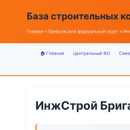
База строительных к
Главная
»
Приволжский федеральный округ
» Ин
🏠 Главная
Центральный ФО
Севе
ИнжСтрой Бриг