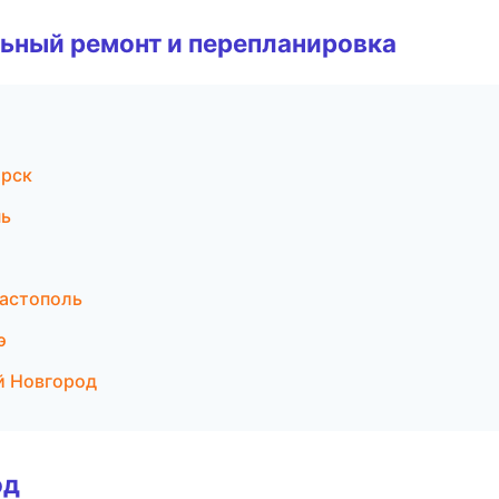
ьный ремонт и перепланировка
орск
нь
астополь
э
й Новгород
од