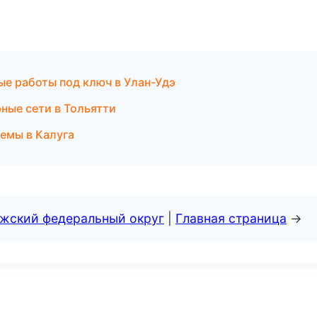
е работы под ключ в Улан-Удэ
ые сети в Тольятти
емы в Калуга
лжский федеральный округ
|
Главная страница
→