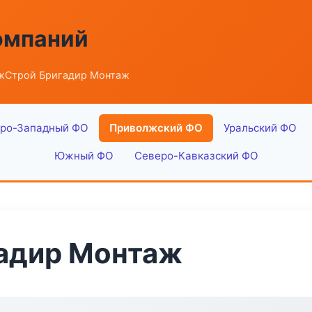
омпаний
жСтрой Бригадир Монтаж
ро-Западный ФО
Приволжский ФО
Уральский ФО
Южный ФО
Северо-Кавказский ФО
адир Монтаж