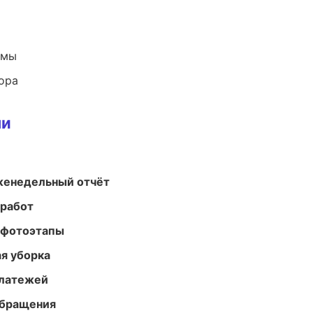
емы
ора
ми
женедельный отчёт
 работ
 фотоэтапы
ая уборка
платежей
обращения