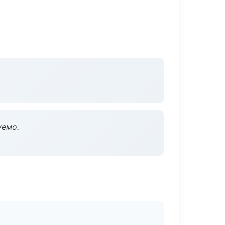
уемо.