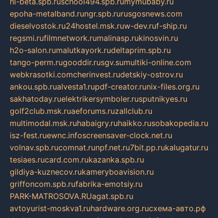
hl-beta.spb.ru
school494.spb.ru
mymubaby.ru
epoha-metalband.ru
ngr.spb.ru
rusgosnews.com
dieselvostok.ru
24hostel.msk.ru
w-dev.ru
f-ship.ru
regsmi.ru
filmnetwork.ru
malinasp.ru
kinosvin.ru
h2o-salon.ru
malutkayork.ru
deltaprim.spb.ru
tango-perm.ru
gooddir.ru
sgv.su
multiki-online.com
webkrasotki.com
cherinvest.ru
detskiy-ostrov.ru
ankou.spb.ru
alvesta1.ru
pdf-creator.ru
nix-files.org.ru
sakhatoday.ru
elektrikersymboler.ru
sputnikyes.ru
golf2club.msk.ru
aeforums.ru
zallclub.ru
multimodal.msk.ru
habaigry.ru
haikko.ru
sobakopedia.ru
isz-fest.ru
ewnc.info
screensaver-clock.net.ru
volnav.spb.ru
comnat.ru
npf.net.ru
7bit.pp.ru
kalugatur.ru
tesiaes.ru
card.com.ru
kazanka.spb.ru
gildiya-kuznecov.ru
kameryboavision.ru
griffoncom.spb.ru
fabrika-emotsiy.ru
PARK-MATROSOVA.RU
agat.spb.ru
avtoyurist-moskva1.ru
hardware.org.ru
схема-авто.рф