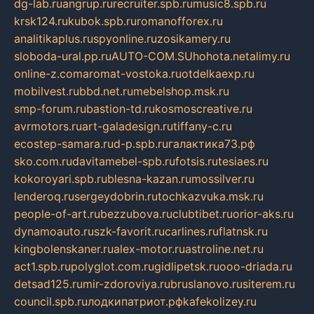
dg-lab.ru
angrup.ru
recruiter.spb.ru
music8.spb.ru
krsk124.ru
kubok.spb.ru
romanofforex.ru
analitikaplus.ru
spyonline.ru
zosikamery.ru
sloboda-ural.pp.ru
AUTO-COM.SU
hohota.net
alimy.ru
online-z.com
aromat-vostoka.ru
otdelkaexp.ru
mobilvest.ru
bbd.net.ru
mebelshop.msk.ru
smp-forum.ru
bastion-td.ru
kosmoscreative.ru
avrmotors.ru
art-galadesign.ru
tiffany-c.ru
ecostep-samara.ru
d-p.spb.ru
галактика73.рф
sko.com.ru
davitamebel-spb.ru
fotsis.ru
tesiaes.ru
kokoroyari.spb.ru
blesna-kazan.ru
mossilver.ru
lenderoq.ru
sergeydobrin.ru
tochkazvuka.msk.ru
people-of-art.ru
bezzubova.ru
clubtibet.ru
orior-aks.ru
dynamoauto.ru
szk-favorit.ru
carlines.ru
flatnsk.ru
kingbolenskaner.ru
alex-motor.ru
astroline.net.ru
act1.spb.ru
polyglot.com.ru
gidlipetsk.ru
ooo-driada.ru
detsad125.ru
mir-zdoroviya.ru
bruslanovo.ru
siterem.ru
council.spb.ru
лодкипатриот.рф
kafekolizey.ru