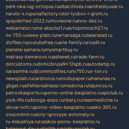
perk-oka.ru
g-octopus.ru
sibarchives.ru
andreislyusar.ru
naruto-x.ru
pursefactory.ru
tor-lyubov-i-grom.ru
spayderhed-2022.ru
movieone.ru
evro-dez.ru
webamator.ru
ma-absolut1.ru
avtopomosch27.ru
nv-750.ru
news-plain.ru
nertansaga.ru
delanalad.ru
dizfiles.ru
youtubefree.ru
aria-family.ru
roadli.ru
planeta-samara.ru
mysmartbuy.ru
matrasy-kemerovo.ru
ashanet.ru
trade-farm.ru
dotcustoms.ru
domizbrusa9x12spb.ru
autodamp.ru
narasimha.ru
djcommodities.ru
nv750.ru
x-ton.ru
newsplain.ru
cardvoice.ru
modopaper.ru
manunae.ru
gbget.ru
alfeihavsalnassr.ru
madoma.ru
tajuncos.ru
petrovkasports.ru
porno-online-besplatno.ru
splclub.ru
york-life.ru
doroga-expo.ru
ribery.ru
cleanmedicine.ru
slovar-ivrit.ru
porno-video-besplatno.ru
seks-365.ru
ovucontrol.ru
sloty-igrovyye-avtomaty.ru
ru-industriya.ru
russkoe-porno-besplatno.ru
belgorod-day.ru
digilith.ru
pichkurovlab.ru