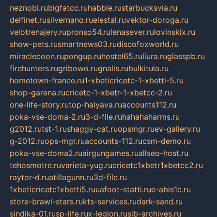
neznobi.ru
bigfatcc.ru
habble.ru
starbucksvia.ru
delfinet.ru
silvernano.ru
elestal.ru
vektor-doroga.ru
velotrenajery.ru
pronso54.ru
lenasever.ru
lovinskix.ru
show-pets.ru
smartnews03.ru
discofoxworld.ru
miraclecoon.ru
pongup.ru
hostel65.ru
liura.ru
glasspb.ru
firehunters.ru
gribowo.ru
gnalis.ru
bulkitula.ru
hometown-france.ru
1-xbeticricetc-1-xbetti-5.ru
shop-garena.ru
cricetc-1-xbetr-1-xbetcc-2.ru
one-life-story.ru
top-halyava.ru
accounts112.ru
poka-vse-doma-2.ru
3-d-file.ru
hahahaharms.ru
g2012.ru
tst-1.ru
shaggy-cat.ru
opsmgr.ru
ev-gallery.ru
g-2012.ru
ops-mgr.ru
accounts-112.ru
csm-demo.ru
poka-vse-doma2.ru
airgungames.ru
allseo-host.ru
tehosmotre.ru
varieta-yug.ru
cricetc1xbetr1xbetcc2.ru
raytor-d.ru
atillagunn.ru
3d-file.ru
1xbeticricetc1xbetti5.ru
uafoot-statti.ru
e-abis1c.ru
store-brawl-stars.ru
kts-services.ru
dark-sand.ru
sindika-01.ru
sp-life.ru
x-legion.ru
sib-archives.ru