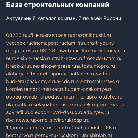
База строительных компаний
Актуальный каталог компаний по всей России
03223.ru
ufille.ru
krasotata.ru
prazdnikdushi.ru
veetbox.ru
cinemapost.ru
ciam-fr.ru
kraft-you.ru
mega-press.ru
03223.ru
web-explore.ru
rastenuya.ru
eurovision-russia.ru
strah-news.ru
freeride-team.ru
itrack-24.ru
sexshopexpress.ru
autostudiopro.ru
alabuga-cityhotel.ru
pornv.ru
atlantpereezd.ru
bud-em-znakomye.ru
a-cdc.ru
elektrostal-news.ru
korolevremont-market.ru
budem-znakomye.ru
oooagrosnab.ru
fpodaso.ru
emfire.ru
pro-otdelky.ru
ukrasotki.ru
seksuzbek.ru
seks-uzbek.ru
porno-vk.ru
sovratili.ru
olecoon.ru
vd-dosug.ru
adonyev.ru
rbc-news.ru
porno-skvirt.ru
krospr.ru
13autor-kolonka.ru
sormol.ru
2rich.ru
hostel-65.ru
hostserve.ru
porno-na-russkom.ru
mishinlab.ru