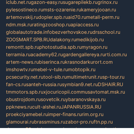
iclub.net.ru
gazon-easy.ru
sugarepilekb.ru
grinox.ru
pylesostineco.ru
msts-ozarenie.ru
kameryjooan.ru
artemovskij.ru
dopler.spb.ru
aid70.ru
metall-perm.ru
ndm.msk.ru
ratingzooshop.ru
apiaccess.ru
globalautotrade.info
bezverhovskoe.ru
drsschool.ru
ZOOSMART.SPB.RU
dalakony.ru
medikijob.ru
remontt.spb.ru
photostudia.spb.ru
myragon.ru
terramia.ru
academy62.ru
gardengallereya.ru
rti.com.ru
artem-news.ru
biserinca.ru
krasnodarkurort.com
imshowtv.ru
mebel-v-tule.ru
mobtopik.ru
pcsecurity.net.ru
tool-sib.ru
multimetrunit.ru
sp-tour.ru
fan-cs.ru
santeh-russia.ru
symbian9.net.ru
DSHAIR.RU
tmmotors.spb.ru
xjocuricopii.com
musavtomat.msk.ru
obustrojdom.ru
sovetcik.ru
ybaranovskaya.ru
ppknews.ru
cult-alshei.ru
JAPANRUSSIA.RU
proekciyamebel.ru
imper-finans.ru
rim.org.ru
glamourai.ru
brassminus.ru
zabor-pro.ru
ftn.pp.ru
dorogoe58.ru
laimengpacker.ru
kuzova-zapchasti.ru