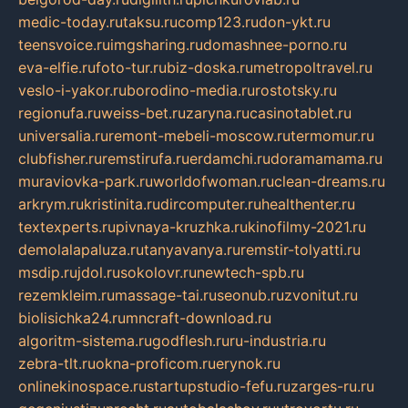
medic-today.ru
taksu.ru
comp123.ru
don-ykt.ru
teensvoice.ru
imgsharing.ru
domashnee-porno.ru
eva-elfie.ru
foto-tur.ru
biz-doska.ru
metropoltravel.ru
veslo-i-yakor.ru
borodino-media.ru
rostotsky.ru
regionufa.ru
weiss-bet.ru
zaryna.ru
casinotablet.ru
universalia.ru
remont-mebeli-moscow.ru
termomur.ru
clubfisher.ru
remstirufa.ru
erdamchi.ru
doramamama.ru
muraviovka-park.ru
worldofwoman.ru
clean-dreams.ru
arkrym.ru
kristinita.ru
dircomputer.ru
healthenter.ru
textexperts.ru
pivnaya-kruzhka.ru
kinofilmy-2021.ru
demolalapaluza.ru
tanyavanya.ru
remstir-tolyatti.ru
msdip.ru
jdol.ru
sokolovr.ru
newtech-spb.ru
rezemkleim.ru
massage-tai.ru
seonub.ru
zvonitut.ru
biolisichka24.ru
mncraft-download.ru
algoritm-sistema.ru
godflesh.ru
ru-industria.ru
zebra-tlt.ru
okna-proficom.ru
erynok.ru
onlinekinospace.ru
startupstudio-fefu.ru
zarges-ru.ru