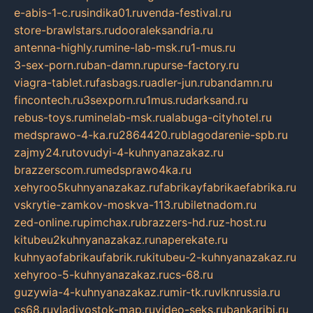
e-abis-1-c.ru
sindika01.ru
venda-festival.ru
store-brawlstars.ru
dooraleksandria.ru
antenna-highly.ru
mine-lab-msk.ru
1-mus.ru
3-sex-porn.ru
ban-damn.ru
purse-factory.ru
viagra-tablet.ru
fasbags.ru
adler-jun.ru
bandamn.ru
fincontech.ru
3sexporn.ru
1mus.ru
darksand.ru
rebus-toys.ru
minelab-msk.ru
alabuga-cityhotel.ru
medsprawo-4-ka.ru
2864420.ru
blagodarenie-spb.ru
zajmy24.ru
tovudyi-4-kuhnyanazakaz.ru
brazzerscom.ru
medsprawo4ka.ru
xehyroo5kuhnyanazakaz.ru
fabrikayfabrikaefabrika.ru
vskrytie-zamkov-moskva-113.ru
biletnadom.ru
zed-online.ru
pimchax.ru
brazzers-hd.ru
z-host.ru
kitubeu2kuhnyanazakaz.ru
naperekate.ru
kuhnyaofabrikaufabrik.ru
kitubeu-2-kuhnyanazakaz.ru
xehyroo-5-kuhnyanazakaz.ru
cs-68.ru
guzywia-4-kuhnyanazakaz.ru
mir-tk.ru
vlknrussia.ru
cs68.ru
vladivostok-map.ru
video-seks.ru
bankaribi.ru