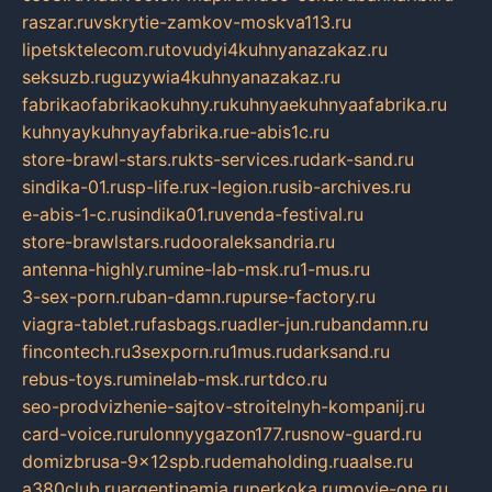
raszar.ru
vskrytie-zamkov-moskva113.ru
lipetsktelecom.ru
tovudyi4kuhnyanazakaz.ru
seksuzb.ru
guzywia4kuhnyanazakaz.ru
fabrikaofabrikaokuhny.ru
kuhnyaekuhnyaafabrika.ru
kuhnyaykuhnyayfabrika.ru
e-abis1c.ru
store-brawl-stars.ru
kts-services.ru
dark-sand.ru
sindika-01.ru
sp-life.ru
x-legion.ru
sib-archives.ru
e-abis-1-c.ru
sindika01.ru
venda-festival.ru
store-brawlstars.ru
dooraleksandria.ru
antenna-highly.ru
mine-lab-msk.ru
1-mus.ru
3-sex-porn.ru
ban-damn.ru
purse-factory.ru
viagra-tablet.ru
fasbags.ru
adler-jun.ru
bandamn.ru
fincontech.ru
3sexporn.ru
1mus.ru
darksand.ru
rebus-toys.ru
minelab-msk.ru
rtdco.ru
seo-prodvizhenie-sajtov-stroitelnyh-kompanij.ru
card-voice.ru
rulonnyygazon177.ru
snow-guard.ru
domizbrusa-9x12spb.ru
demaholding.ru
aalse.ru
a380club.ru
argentinamia.ru
perkoka.ru
movie-one.ru