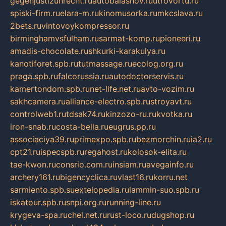
gegenjustizunrecht.ru
autobalashov.ru
utrovortu.ru
spiski-firm.ru
elara-m.ru
kinomusorka.ru
mkcslava.ru
2bets.ru
vintovoykompressor.ru
birminghamvsfulham.ru
sarmat-komp.ru
pioneeri.ru
amadis-chocolate.ru
shkurki-karakulya.ru
kanotiforet.spb.ru
tutmassage.ru
ecolog.org.ru
praga.spb.ru
falcorussia.ru
autodoctorservis.ru
kamertondom.spb.ru
net-life.net.ru
avto-vozim.ru
sakhcamera.ru
alliance-electro.spb.ru
stroyavt.ru
controlweb1.ru
tdsak74.ru
kinzozo-ru.ru
kvotka.ru
iron-snab.ru
costa-bella.ru
eugrus.pp.ru
associaciya39.ru
primexpo.spb.ru
bezmorchin.ru
ia2.ru
cpt21.ru
ispecspb.ru
regahost.ru
kolosok-elita.ru
tae-kwon.ru
consrio.com.ru
insiam.ru
avegainfo.ru
archery161.ru
bigencyclica.ru
vlast16.ru
korru.net
sarmiento.spb.su
extelopedia.ru
lammin-suo.spb.ru
iskatour.spb.ru
snpi.org.ru
running-line.ru
krygeva-spa.ru
chel.net.ru
rust-loco.ru
dugshop.ru