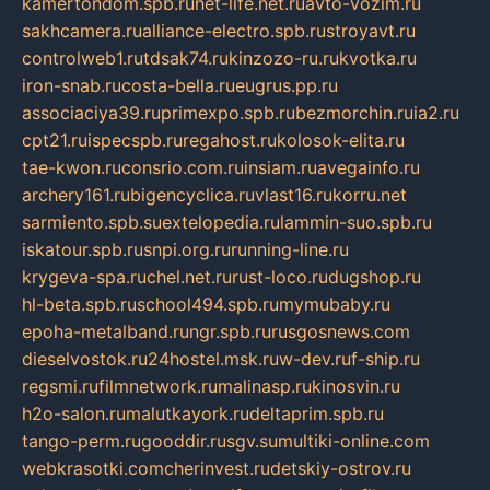
kamertondom.spb.ru
net-life.net.ru
avto-vozim.ru
sakhcamera.ru
alliance-electro.spb.ru
stroyavt.ru
controlweb1.ru
tdsak74.ru
kinzozo-ru.ru
kvotka.ru
iron-snab.ru
costa-bella.ru
eugrus.pp.ru
associaciya39.ru
primexpo.spb.ru
bezmorchin.ru
ia2.ru
cpt21.ru
ispecspb.ru
regahost.ru
kolosok-elita.ru
tae-kwon.ru
consrio.com.ru
insiam.ru
avegainfo.ru
archery161.ru
bigencyclica.ru
vlast16.ru
korru.net
sarmiento.spb.su
extelopedia.ru
lammin-suo.spb.ru
iskatour.spb.ru
snpi.org.ru
running-line.ru
krygeva-spa.ru
chel.net.ru
rust-loco.ru
dugshop.ru
hl-beta.spb.ru
school494.spb.ru
mymubaby.ru
epoha-metalband.ru
ngr.spb.ru
rusgosnews.com
dieselvostok.ru
24hostel.msk.ru
w-dev.ru
f-ship.ru
regsmi.ru
filmnetwork.ru
malinasp.ru
kinosvin.ru
h2o-salon.ru
malutkayork.ru
deltaprim.spb.ru
tango-perm.ru
gooddir.ru
sgv.su
multiki-online.com
webkrasotki.com
cherinvest.ru
detskiy-ostrov.ru