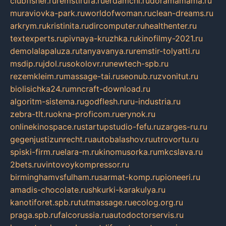
clubfisher.ru
remstirufa.ru
erdamchi.ru
doramamama.ru
muraviovka-park.ru
worldofwoman.ru
clean-dreams.ru
arkrym.ru
kristinita.ru
dircomputer.ru
healthenter.ru
textexperts.ru
pivnaya-kruzhka.ru
kinofilmy-2021.ru
demolalapaluza.ru
tanyavanya.ru
remstir-tolyatti.ru
msdip.ru
jdol.ru
sokolovr.ru
newtech-spb.ru
rezemkleim.ru
massage-tai.ru
seonub.ru
zvonitut.ru
biolisichka24.ru
mncraft-download.ru
algoritm-sistema.ru
godflesh.ru
ru-industria.ru
zebra-tlt.ru
okna-proficom.ru
erynok.ru
onlinekinospace.ru
startupstudio-fefu.ru
zarges-ru.ru
gegenjustizunrecht.ru
autobalashov.ru
utrovortu.ru
spiski-firm.ru
elara-m.ru
kinomusorka.ru
mkcslava.ru
2bets.ru
vintovoykompressor.ru
birminghamvsfulham.ru
sarmat-komp.ru
pioneeri.ru
amadis-chocolate.ru
shkurki-karakulya.ru
kanotiforet.spb.ru
tutmassage.ru
ecolog.org.ru
praga.spb.ru
falcorussia.ru
autodoctorservis.ru