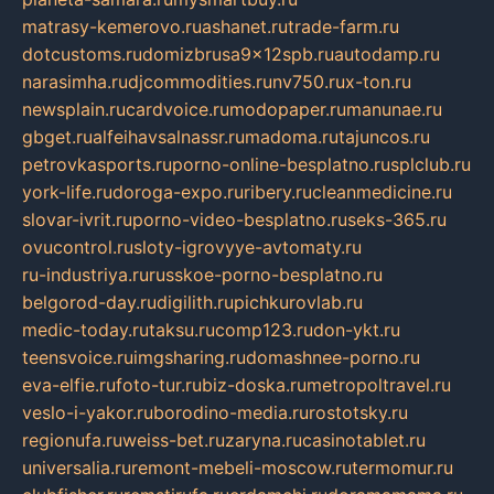
matrasy-kemerovo.ru
ashanet.ru
trade-farm.ru
dotcustoms.ru
domizbrusa9x12spb.ru
autodamp.ru
narasimha.ru
djcommodities.ru
nv750.ru
x-ton.ru
newsplain.ru
cardvoice.ru
modopaper.ru
manunae.ru
gbget.ru
alfeihavsalnassr.ru
madoma.ru
tajuncos.ru
petrovkasports.ru
porno-online-besplatno.ru
splclub.ru
york-life.ru
doroga-expo.ru
ribery.ru
cleanmedicine.ru
slovar-ivrit.ru
porno-video-besplatno.ru
seks-365.ru
ovucontrol.ru
sloty-igrovyye-avtomaty.ru
ru-industriya.ru
russkoe-porno-besplatno.ru
belgorod-day.ru
digilith.ru
pichkurovlab.ru
medic-today.ru
taksu.ru
comp123.ru
don-ykt.ru
teensvoice.ru
imgsharing.ru
domashnee-porno.ru
eva-elfie.ru
foto-tur.ru
biz-doska.ru
metropoltravel.ru
veslo-i-yakor.ru
borodino-media.ru
rostotsky.ru
regionufa.ru
weiss-bet.ru
zaryna.ru
casinotablet.ru
universalia.ru
remont-mebeli-moscow.ru
termomur.ru