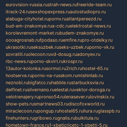
eurovision-russia.ru
strah-news.ru
freeride-team.ru
itrack-24.ru
sexshopexpress.ru
autostudiopro.ru
alabuga-cityhotel.ru
pornv.ru
atlantpereezd.ru
bud-em-znakomye.ru
a-cdc.ru
elektrostal-news.ru
korolevremont-market.ru
budem-znakomye.ru
oooagrosnab.ru
fpodaso.ru
emfire.ru
pro-otdelky.ru
ukrasotki.ru
seksuzbek.ru
seks-uzbek.ru
porno-vk.ru
sovratili.ru
olecoon.ru
vd-dosug.ru
adonyev.ru
rbc-news.ru
porno-skvirt.ru
krospr.ru
13autor-kolonka.ru
sormol.ru
2rich.ru
hostel-65.ru
hostserve.ru
porno-na-russkom.ru
mishinlab.ru
neznobi.ru
bigfatcc.ru
habble.ru
starbucksvia.ru
delfinet.ru
silvernano.ru
elestal.ru
vektor-doroga.ru
velotrenajery.ru
pronso54.ru
lenasever.ru
lovinskix.ru
show-pets.ru
smartnews03.ru
discofoxworld.ru
miraclecoon.ru
pongup.ru
hostel65.ru
liura.ru
glasspb.ru
firehunters.ru
gribowo.ru
gnalis.ru
bulkitula.ru
hometown-france.ru
1-xbeticricetc-1-xbetti-5.ru