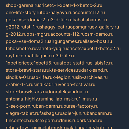
shop-garena.ru
cricetc-1-xbetr-1-xbetcc-2.ru
one-life-story.ru
top-halyava.ru
accounts112.ru
poka-vse-doma-2.ru
3-d-file.ru
hahahaharms.ru
g2012.ru
tst-1.ru
shaggy-cat.ru
opsmgr.ru
ev-gallery.ru
g-2012.ru
ops-mgr.ru
accounts-112.ru
csm-demo.ru
poka-vse-doma2.ru
airgungames.ru
allseo-host.ru
tehosmotre.ru
varieta-yug.ru
cricetc1xbetr1xbetcc2.ru
raytor-d.ru
atillagunn.ru
3d-file.ru
1xbeticricetc1xbetti5.ru
uafoot-statti.ru
e-abis1c.ru
store-brawl-stars.ru
kts-services.ru
dark-sand.ru
sindika-01.ru
sp-life.ru
x-legion.ru
sib-archives.ru
e-abis-1-c.ru
sindika01.ru
venda-festival.ru
store-brawlstars.ru
dooraleksandria.ru
antenna-highly.ru
mine-lab-msk.ru
1-mus.ru
3-sex-porn.ru
ban-damn.ru
purse-factory.ru
viagra-tablet.ru
fasbags.ru
adler-jun.ru
bandamn.ru
fincontech.ru
3sexporn.ru
1mus.ru
darksand.ru
rebus-toys.ru
minelab-msk.ru
alabuga-cityhotel.ru