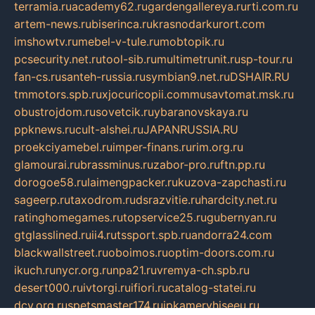
terramia.ru
academy62.ru
gardengallereya.ru
rti.com.ru
artem-news.ru
biserinca.ru
krasnodarkurort.com
imshowtv.ru
mebel-v-tule.ru
mobtopik.ru
pcsecurity.net.ru
tool-sib.ru
multimetrunit.ru
sp-tour.ru
fan-cs.ru
santeh-russia.ru
symbian9.net.ru
DSHAIR.RU
tmmotors.spb.ru
xjocuricopii.com
musavtomat.msk.ru
obustrojdom.ru
sovetcik.ru
ybaranovskaya.ru
ppknews.ru
cult-alshei.ru
JAPANRUSSIA.RU
proekciyamebel.ru
imper-finans.ru
rim.org.ru
glamourai.ru
brassminus.ru
zabor-pro.ru
ftn.pp.ru
dorogoe58.ru
laimengpacker.ru
kuzova-zapchasti.ru
sageerp.ru
taxodrom.ru
dsrazvitie.ru
hardcity.net.ru
ratinghomegames.ru
topservice25.ru
gubernyan.ru
gtglasslined.ru
ii4.ru
tssport.spb.ru
andorra24.com
blackwallstreet.ru
oboimos.ru
optim-doors.com.ru
ikuch.ru
nycr.org.ru
npa21.ru
vremya-ch.spb.ru
desert000.ru
ivtorgi.ru
ifiori.ru
catalog-statei.ru
dcv.org.ru
spetsmaster174.ru
ipkameryhiseeu.ru