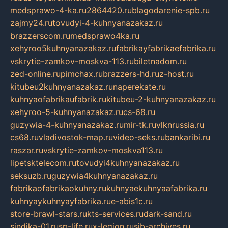
medsprawo-4-ka.ru
2864420.ru
blagodarenie-spb.ru
zajmy24.ru
tovudyi-4-kuhnyanazakaz.ru
brazzerscom.ru
medsprawo4ka.ru
xehyroo5kuhnyanazakaz.ru
fabrikayfabrikaefabrika.ru
vskrytie-zamkov-moskva-113.ru
biletnadom.ru
zed-online.ru
pimchax.ru
brazzers-hd.ru
z-host.ru
kitubeu2kuhnyanazakaz.ru
naperekate.ru
kuhnyaofabrikaufabrik.ru
kitubeu-2-kuhnyanazakaz.ru
xehyroo-5-kuhnyanazakaz.ru
cs-68.ru
guzywia-4-kuhnyanazakaz.ru
mir-tk.ru
vlknrussia.ru
cs68.ru
vladivostok-map.ru
video-seks.ru
bankaribi.ru
raszar.ru
vskrytie-zamkov-moskva113.ru
lipetsktelecom.ru
tovudyi4kuhnyanazakaz.ru
seksuzb.ru
guzywia4kuhnyanazakaz.ru
fabrikaofabrikaokuhny.ru
kuhnyaekuhnyaafabrika.ru
kuhnyaykuhnyayfabrika.ru
e-abis1c.ru
store-brawl-stars.ru
kts-services.ru
dark-sand.ru
sindika-01.ru
sp-life.ru
x-legion.ru
sib-archives.ru