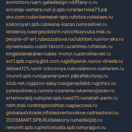
avrmotors.ru
art-galadesign.ru
tiffany-c.ru
ecostep-samara.ru
d-p.spb.ru
галактика73.рф
sko.com.ru
davitamebel-spb.ru
fotsis.ru
tesiaes.ru
kokoroyari.spb.ru
blesna-kazan.ru
mossilver.ru
lenderoq.ru
sergeydobrin.ru
tochkazvuka.msk.ru
people-of-art.ru
bezzubova.ru
clubtibet.ru
orior-aks.ru
dynamoauto.ru
szk-favorit.ru
carlines.ru
flatnsk.ru
kingbolenskaner.ru
alex-motor.ru
astroline.net.ru
act1.spb.ru
polyglot.com.ru
gidlipetsk.ru
ooo-driada.ru
detsad125.ru
mir-zdoroviya.ru
bruslanovo.ru
siterem.ru
council.spb.ru
лодкипатриот.рф
kafekolizey.ru
iclub.net.ru
gazon-easy.ru
sugarepilekb.ru
grinox.ru
pylesostineco.ru
msts-ozarenie.ru
kameryjooan.ru
artemovskij.ru
dopler.spb.ru
aid70.ru
metall-perm.ru
ndm.msk.ru
ratingzooshop.ru
apiaccess.ru
globalautotrade.info
bezverhovskoe.ru
drsschool.ru
ZOOSMART.SPB.RU
dalakony.ru
medikijob.ru
remontt.spb.ru
photostudia.spb.ru
myragon.ru