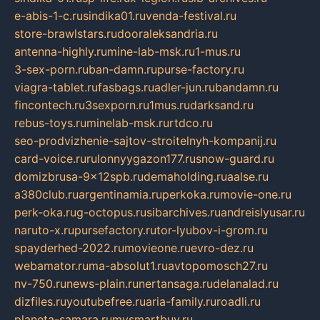
e-abis-1-c.ru
sindika01.ru
venda-festival.ru
store-brawlstars.ru
dooraleksandria.ru
antenna-highly.ru
mine-lab-msk.ru
1-mus.ru
3-sex-porn.ru
ban-damn.ru
purse-factory.ru
viagra-tablet.ru
fasbags.ru
adler-jun.ru
bandamn.ru
fincontech.ru
3sexporn.ru
1mus.ru
darksand.ru
rebus-toys.ru
minelab-msk.ru
rtdco.ru
seo-prodvizhenie-sajtov-stroitelnyh-kompanij.ru
card-voice.ru
rulonnyygazon177.ru
snow-guard.ru
domizbrusa-9x12spb.ru
demaholding.ru
aalse.ru
a380club.ru
argentinamia.ru
perkoka.ru
movie-one.ru
perk-oka.ru
g-octopus.ru
sibarchives.ru
andreislyusar.ru
naruto-x.ru
pursefactory.ru
tor-lyubov-i-grom.ru
spayderhed-2022.ru
movieone.ru
evro-dez.ru
webamator.ru
ma-absolut1.ru
avtopomosch27.ru
nv-750.ru
news-plain.ru
nertansaga.ru
delanalad.ru
dizfiles.ru
youtubefree.ru
aria-family.ru
roadli.ru
planeta-samara.ru
mysmartbuy.ru