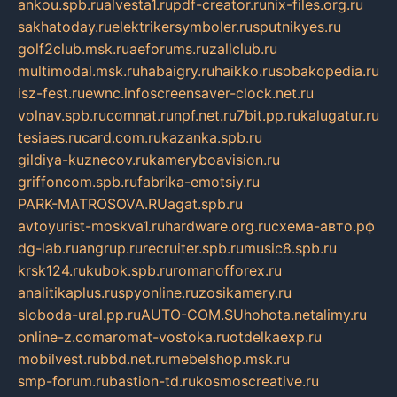
ankou.spb.ru
alvesta1.ru
pdf-creator.ru
nix-files.org.ru
sakhatoday.ru
elektrikersymboler.ru
sputnikyes.ru
golf2club.msk.ru
aeforums.ru
zallclub.ru
multimodal.msk.ru
habaigry.ru
haikko.ru
sobakopedia.ru
isz-fest.ru
ewnc.info
screensaver-clock.net.ru
volnav.spb.ru
comnat.ru
npf.net.ru
7bit.pp.ru
kalugatur.ru
tesiaes.ru
card.com.ru
kazanka.spb.ru
gildiya-kuznecov.ru
kameryboavision.ru
griffoncom.spb.ru
fabrika-emotsiy.ru
PARK-MATROSOVA.RU
agat.spb.ru
avtoyurist-moskva1.ru
hardware.org.ru
схема-авто.рф
dg-lab.ru
angrup.ru
recruiter.spb.ru
music8.spb.ru
krsk124.ru
kubok.spb.ru
romanofforex.ru
analitikaplus.ru
spyonline.ru
zosikamery.ru
sloboda-ural.pp.ru
AUTO-COM.SU
hohota.net
alimy.ru
online-z.com
aromat-vostoka.ru
otdelkaexp.ru
mobilvest.ru
bbd.net.ru
mebelshop.msk.ru
smp-forum.ru
bastion-td.ru
kosmoscreative.ru