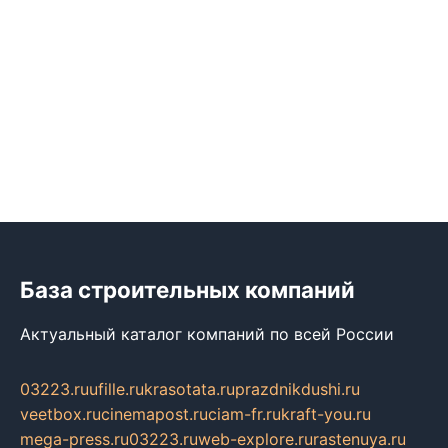
База строительных компаний
Актуальный каталог компаний по всей России
03223.ru
ufille.ru
krasotata.ru
prazdnikdushi.ru
veetbox.ru
cinemapost.ru
ciam-fr.ru
kraft-you.ru
mega-press.ru
03223.ru
web-explore.ru
rastenuya.ru