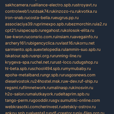
sakhcamera.ru
alliance-electro.spb.ru
stroyavt.ru
controlweb1.ru
tdsak74.ru
kinzozo-ru.ru
kvotka.ru
iron-snab.ru
costa-bella.ru
eugrus.pp.ru
associaciya39.ru
primexpo.spb.ru
bezmorchin.ru
ia2.ru
cpt21.ru
ispecspb.ru
regahost.ru
kolosok-elita.ru
tae-kwon.ru
consrio.com.ru
insiam.ru
avegainfo.ru
archery161.ru
bigencyclica.ru
vlast16.ru
korru.net
sarmiento.spb.su
extelopedia.ru
lammin-suo.spb.ru
iskatour.spb.ru
snpi.org.ru
running-line.ru
krygeva-spa.ru
chel.net.ru
rust-loco.ru
dugshop.ru
hl-beta.spb.ru
school494.spb.ru
mymubaby.ru
epoha-metalband.ru
ngr.spb.ru
rusgosnews.com
dieselvostok.ru
24hostel.msk.ru
w-dev.ru
f-ship.ru
regsmi.ru
filmnetwork.ru
malinasp.ru
kinosvin.ru
h2o-salon.ru
malutkayork.ru
deltaprim.spb.ru
tango-perm.ru
gooddir.ru
sgv.su
multiki-online.com
webkrasotki.com
cherinvest.ru
detskiy-ostrov.ru
ankou.spb.ru
alvesta1.ru
pdf-creator.ru
nix-files.org.ru