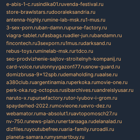
e-abis-1-c.ru
sindika01.ru
venda-festival.ru
store-brawlstars.ru
dooraleksandria.ru
antenna-highly.ru
mine-lab-msk.ru
1-mus.ru
3-sex-porn.ru
ban-damn.ru
purse-factory.ru
viagra-tablet.ru
fasbags.ru
adler-jun.ru
bandamn.ru
fincontech.ru
3sexporn.ru
1mus.ru
darksand.ru
rebus-toys.ru
minelab-msk.ru
rtdco.ru
seo-prodvizhenie-sajtov-stroitelnyh-kompanij.ru
card-voice.ru
rulonnyygazon177.ru
snow-guard.ru
domizbrusa-9x12spb.ru
demaholding.ru
aalse.ru
a380club.ru
argentinamia.ru
perkoka.ru
movie-one.ru
perk-oka.ru
g-octopus.ru
sibarchives.ru
andreislyusar.ru
naruto-x.ru
pursefactory.ru
tor-lyubov-i-grom.ru
spayderhed-2022.ru
movieone.ru
evro-dez.ru
webamator.ru
ma-absolut1.ru
avtopomosch27.ru
nv-750.ru
news-plain.ru
nertansaga.ru
delanalad.ru
dizfiles.ru
youtubefree.ru
aria-family.ru
roadli.ru
planeta-samara.ru
mysmartbuy.ru