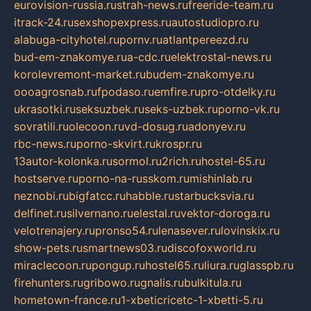
eurovision-russia.ru
strah-news.ru
freeride-team.ru
itrack-24.ru
sexshopexpress.ru
autostudiopro.ru
alabuga-cityhotel.ru
pornv.ru
atlantpereezd.ru
bud-em-znakomye.ru
a-cdc.ru
elektrostal-news.ru
korolevremont-market.ru
budem-znakomye.ru
oooagrosnab.ru
fpodaso.ru
emfire.ru
pro-otdelky.ru
ukrasotki.ru
seksuzbek.ru
seks-uzbek.ru
porno-vk.ru
sovratili.ru
olecoon.ru
vd-dosug.ru
adonyev.ru
rbc-news.ru
porno-skvirt.ru
krospr.ru
13autor-kolonka.ru
sormol.ru
2rich.ru
hostel-65.ru
hostserve.ru
porno-na-russkom.ru
mishinlab.ru
neznobi.ru
bigfatcc.ru
habble.ru
starbucksvia.ru
delfinet.ru
silvernano.ru
elestal.ru
vektor-doroga.ru
velotrenajery.ru
pronso54.ru
lenasever.ru
lovinskix.ru
show-pets.ru
smartnews03.ru
discofoxworld.ru
miraclecoon.ru
pongup.ru
hostel65.ru
liura.ru
glasspb.ru
firehunters.ru
gribowo.ru
gnalis.ru
bulkitula.ru
hometown-france.ru
1-xbeticricetc-1-xbetti-5.ru