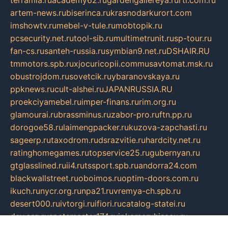
terramia.ru
academy62.ru
gardengallereya.ru
rti.com.ru
artem-news.ru
biserinca.ru
krasnodarkurort.com
imshowtv.ru
mebel-v-tule.ru
mobtopik.ru
pcsecurity.net.ru
tool-sib.ru
multimetrunit.ru
sp-tour.ru
fan-cs.ru
santeh-russia.ru
symbian9.net.ru
DSHAIR.RU
tmmotors.spb.ru
xjocuricopii.com
musavtomat.msk.ru
obustrojdom.ru
sovetcik.ru
ybaranovskaya.ru
ppknews.ru
cult-alshei.ru
JAPANRUSSIA.RU
proekciyamebel.ru
imper-finans.ru
rim.org.ru
glamourai.ru
brassminus.ru
zabor-pro.ru
ftn.pp.ru
dorogoe58.ru
laimengpacker.ru
kuzova-zapchasti.ru
sageerp.ru
taxodrom.ru
dsrazvitie.ru
hardcity.net.ru
ratinghomegames.ru
topservice25.ru
gubernyan.ru
gtglasslined.ru
ii4.ru
tssport.spb.ru
andorra24.com
blackwallstreet.ru
oboimos.ru
optim-doors.com.ru
ikuch.ru
nycr.org.ru
npa21.ru
vremya-ch.spb.ru
desert000.ru
ivtorgi.ru
ifiori.ru
catalog-statei.ru
dcv.org.ru
spetsmaster174.ru
ipkameryhiseeu.ru