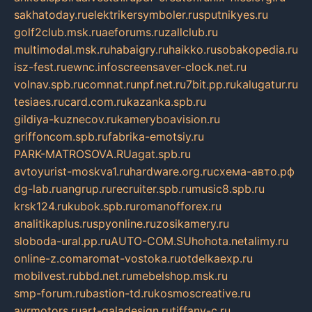
sakhatoday.ru
elektrikersymboler.ru
sputnikyes.ru
golf2club.msk.ru
aeforums.ru
zallclub.ru
multimodal.msk.ru
habaigry.ru
haikko.ru
sobakopedia.ru
isz-fest.ru
ewnc.info
screensaver-clock.net.ru
volnav.spb.ru
comnat.ru
npf.net.ru
7bit.pp.ru
kalugatur.ru
tesiaes.ru
card.com.ru
kazanka.spb.ru
gildiya-kuznecov.ru
kameryboavision.ru
griffoncom.spb.ru
fabrika-emotsiy.ru
PARK-MATROSOVA.RU
agat.spb.ru
avtoyurist-moskva1.ru
hardware.org.ru
схема-авто.рф
dg-lab.ru
angrup.ru
recruiter.spb.ru
music8.spb.ru
krsk124.ru
kubok.spb.ru
romanofforex.ru
analitikaplus.ru
spyonline.ru
zosikamery.ru
sloboda-ural.pp.ru
AUTO-COM.SU
hohota.net
alimy.ru
online-z.com
aromat-vostoka.ru
otdelkaexp.ru
mobilvest.ru
bbd.net.ru
mebelshop.msk.ru
smp-forum.ru
bastion-td.ru
kosmoscreative.ru
avrmotors.ru
art-galadesign.ru
tiffany-c.ru