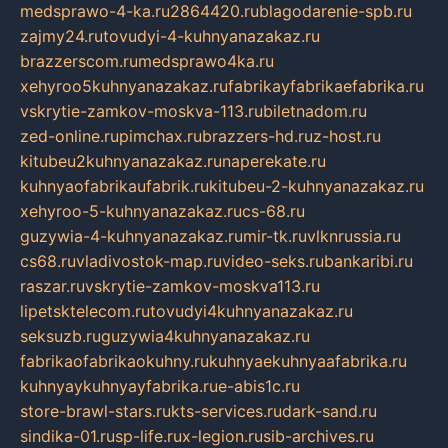
medsprawo-4-ka.ru
2864420.ru
blagodarenie-spb.ru
zajmy24.ru
tovudyi-4-kuhnyanazakaz.ru
brazzerscom.ru
medsprawo4ka.ru
xehyroo5kuhnyanazakaz.ru
fabrikayfabrikaefabrika.ru
vskrytie-zamkov-moskva-113.ru
biletnadom.ru
zed-online.ru
pimchax.ru
brazzers-hd.ru
z-host.ru
kitubeu2kuhnyanazakaz.ru
naperekate.ru
kuhnyaofabrikaufabrik.ru
kitubeu-2-kuhnyanazakaz.ru
xehyroo-5-kuhnyanazakaz.ru
cs-68.ru
guzywia-4-kuhnyanazakaz.ru
mir-tk.ru
vlknrussia.ru
cs68.ru
vladivostok-map.ru
video-seks.ru
bankaribi.ru
raszar.ru
vskrytie-zamkov-moskva113.ru
lipetsktelecom.ru
tovudyi4kuhnyanazakaz.ru
seksuzb.ru
guzywia4kuhnyanazakaz.ru
fabrikaofabrikaokuhny.ru
kuhnyaekuhnyaafabrika.ru
kuhnyaykuhnyayfabrika.ru
e-abis1c.ru
store-brawl-stars.ru
kts-services.ru
dark-sand.ru
sindika-01.ru
sp-life.ru
x-legion.ru
sib-archives.ru