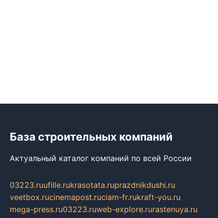
База строительных компаний
Актуальный каталог компаний по всей России
03223.ru
ufille.ru
krasotata.ru
prazdnikdushi.ru
veetbox.ru
cinemapost.ru
ciam-fr.ru
kraft-you.ru
mega-press.ru
03223.ru
web-explore.ru
rastenuya.ru