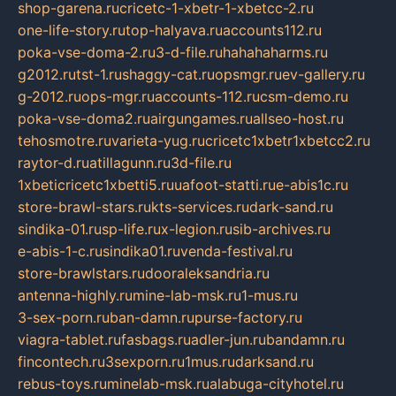
shop-garena.ru
cricetc-1-xbetr-1-xbetcc-2.ru
one-life-story.ru
top-halyava.ru
accounts112.ru
poka-vse-doma-2.ru
3-d-file.ru
hahahaharms.ru
g2012.ru
tst-1.ru
shaggy-cat.ru
opsmgr.ru
ev-gallery.ru
g-2012.ru
ops-mgr.ru
accounts-112.ru
csm-demo.ru
poka-vse-doma2.ru
airgungames.ru
allseo-host.ru
tehosmotre.ru
varieta-yug.ru
cricetc1xbetr1xbetcc2.ru
raytor-d.ru
atillagunn.ru
3d-file.ru
1xbeticricetc1xbetti5.ru
uafoot-statti.ru
e-abis1c.ru
store-brawl-stars.ru
kts-services.ru
dark-sand.ru
sindika-01.ru
sp-life.ru
x-legion.ru
sib-archives.ru
e-abis-1-c.ru
sindika01.ru
venda-festival.ru
store-brawlstars.ru
dooraleksandria.ru
antenna-highly.ru
mine-lab-msk.ru
1-mus.ru
3-sex-porn.ru
ban-damn.ru
purse-factory.ru
viagra-tablet.ru
fasbags.ru
adler-jun.ru
bandamn.ru
fincontech.ru
3sexporn.ru
1mus.ru
darksand.ru
rebus-toys.ru
minelab-msk.ru
alabuga-cityhotel.ru