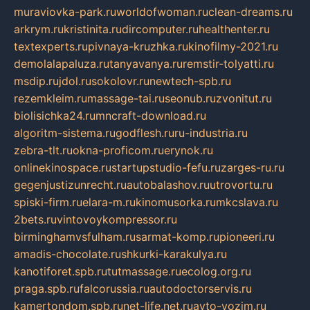
muraviovka-park.ru
worldofwoman.ru
clean-dreams.ru
arkrym.ru
kristinita.ru
dircomputer.ru
healthenter.ru
textexperts.ru
pivnaya-kruzhka.ru
kinofilmy-2021.ru
demolalapaluza.ru
tanyavanya.ru
remstir-tolyatti.ru
msdip.ru
jdol.ru
sokolovr.ru
newtech-spb.ru
rezemkleim.ru
massage-tai.ru
seonub.ru
zvonitut.ru
biolisichka24.ru
mncraft-download.ru
algoritm-sistema.ru
godflesh.ru
ru-industria.ru
zebra-tlt.ru
okna-proficom.ru
erynok.ru
onlinekinospace.ru
startupstudio-fefu.ru
zarges-ru.ru
gegenjustizunrecht.ru
autobalashov.ru
utrovortu.ru
spiski-firm.ru
elara-m.ru
kinomusorka.ru
mkcslava.ru
2bets.ru
vintovoykompressor.ru
birminghamvsfulham.ru
sarmat-komp.ru
pioneeri.ru
amadis-chocolate.ru
shkurki-karakulya.ru
kanotiforet.spb.ru
tutmassage.ru
ecolog.org.ru
praga.spb.ru
falcorussia.ru
autodoctorservis.ru
kamertondom.spb.ru
net-life.net.ru
avto-vozim.ru