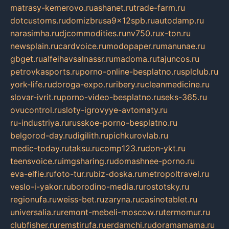
matrasy-kemerovo.ru
ashanet.ru
trade-farm.ru
dotcustoms.ru
domizbrusa9x12spb.ru
autodamp.ru
narasimha.ru
djcommodities.ru
nv750.ru
x-ton.ru
newsplain.ru
cardvoice.ru
modopaper.ru
manunae.ru
gbget.ru
alfeihavsalnassr.ru
madoma.ru
tajuncos.ru
petrovkasports.ru
porno-online-besplatno.ru
splclub.ru
york-life.ru
doroga-expo.ru
ribery.ru
cleanmedicine.ru
slovar-ivrit.ru
porno-video-besplatno.ru
seks-365.ru
ovucontrol.ru
sloty-igrovyye-avtomaty.ru
ru-industriya.ru
russkoe-porno-besplatno.ru
belgorod-day.ru
digilith.ru
pichkurovlab.ru
medic-today.ru
taksu.ru
comp123.ru
don-ykt.ru
teensvoice.ru
imgsharing.ru
domashnee-porno.ru
eva-elfie.ru
foto-tur.ru
biz-doska.ru
metropoltravel.ru
veslo-i-yakor.ru
borodino-media.ru
rostotsky.ru
regionufa.ru
weiss-bet.ru
zaryna.ru
casinotablet.ru
universalia.ru
remont-mebeli-moscow.ru
termomur.ru
clubfisher.ru
remstirufa.ru
erdamchi.ru
doramamama.ru