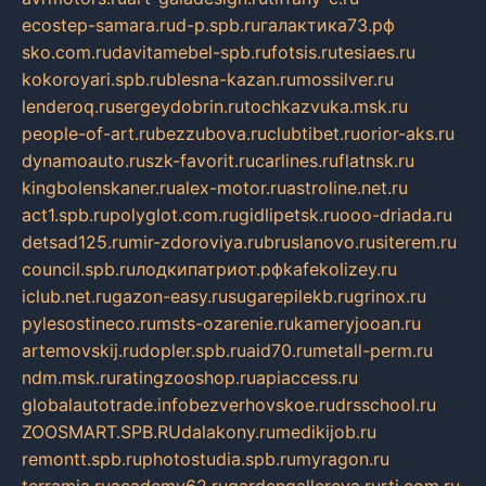
ecostep-samara.ru
d-p.spb.ru
галактика73.рф
sko.com.ru
davitamebel-spb.ru
fotsis.ru
tesiaes.ru
kokoroyari.spb.ru
blesna-kazan.ru
mossilver.ru
lenderoq.ru
sergeydobrin.ru
tochkazvuka.msk.ru
people-of-art.ru
bezzubova.ru
clubtibet.ru
orior-aks.ru
dynamoauto.ru
szk-favorit.ru
carlines.ru
flatnsk.ru
kingbolenskaner.ru
alex-motor.ru
astroline.net.ru
act1.spb.ru
polyglot.com.ru
gidlipetsk.ru
ooo-driada.ru
detsad125.ru
mir-zdoroviya.ru
bruslanovo.ru
siterem.ru
council.spb.ru
лодкипатриот.рф
kafekolizey.ru
iclub.net.ru
gazon-easy.ru
sugarepilekb.ru
grinox.ru
pylesostineco.ru
msts-ozarenie.ru
kameryjooan.ru
artemovskij.ru
dopler.spb.ru
aid70.ru
metall-perm.ru
ndm.msk.ru
ratingzooshop.ru
apiaccess.ru
globalautotrade.info
bezverhovskoe.ru
drsschool.ru
ZOOSMART.SPB.RU
dalakony.ru
medikijob.ru
remontt.spb.ru
photostudia.spb.ru
myragon.ru